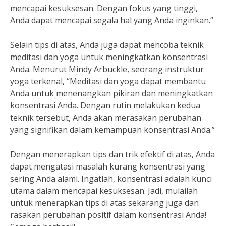
mencapai kesuksesan. Dengan fokus yang tinggi,
Anda dapat mencapai segala hal yang Anda inginkan.”
Selain tips di atas, Anda juga dapat mencoba teknik
meditasi dan yoga untuk meningkatkan konsentrasi
Anda. Menurut Mindy Arbuckle, seorang instruktur
yoga terkenal, “Meditasi dan yoga dapat membantu
Anda untuk menenangkan pikiran dan meningkatkan
konsentrasi Anda. Dengan rutin melakukan kedua
teknik tersebut, Anda akan merasakan perubahan
yang signifikan dalam kemampuan konsentrasi Anda.”
Dengan menerapkan tips dan trik efektif di atas, Anda
dapat mengatasi masalah kurang konsentrasi yang
sering Anda alami. Ingatlah, konsentrasi adalah kunci
utama dalam mencapai kesuksesan. Jadi, mulailah
untuk menerapkan tips di atas sekarang juga dan
rasakan perubahan positif dalam konsentrasi Anda!