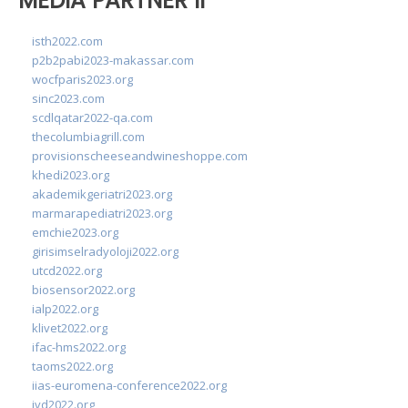
MEDIA PARTNER II
isth2022.com
p2b2pabi2023-makassar.com
wocfparis2023.org
sinc2023.com
scdlqatar2022-qa.com
thecolumbiagrill.com
provisionscheeseandwineshoppe.com
khedi2023.org
akademikgeriatri2023.org
marmarapediatri2023.org
emchie2023.org
girisimselradyoloji2022.org
utcd2022.org
biosensor2022.org
ialp2022.org
klivet2022.org
ifac-hms2022.org
taoms2022.org
iias-euromena-conference2022.org
ivd2022.org