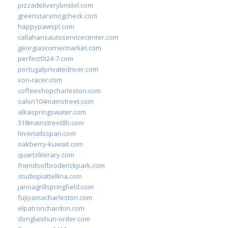
pizzadeliverybristol.com
greenstarsmogcheck.com
happypawspl.com
callahansautoservicecenter.com
georgiascornermarket.com
perfectfit24-7.com
portugalprivatedriver.com
von-racer.com
coffeeshopcharleston.com
salon104mainstreet.com
alkaspringswater.com
318mainstreet8h.com
lovenailsspari.com
oakberry-kuwait.com
quartzliterary.com
friendsofbroderickpark.com
studiopiattellina.com
jannagrillspringfield.com
fujiyamacharleston.com
elpatronchardon.com
donglaishun-order.com