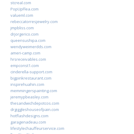
stcreal.com
PopUpFlea.com
valueml.com
rebeccatorresjewelry.com
jmpbliss.com
drjorgerico.com
queensushipa.com
wendyweimerdds.com
ameri-camp.com
hrsreceivables.com
empconst1.com
cinderella-support.com
bigpinkrestaurant.com
inspirehuahin.com
memmingerspainting.com
jeremypbeasley.com
thesandwichdepotcos.com
drgiggleshouseofpain.com
hotflashdesigns.com
garagenadeau.com
lifestylechauffeurservice.com