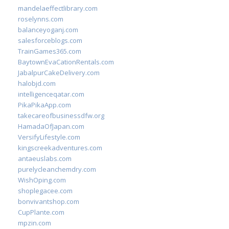
mandelaeffectlibrary.com
roselynns.com
balanceyoganj.com
salesforceblogs.com
TrainGames365.com
BaytownEvaCationRentals.com
JabalpurCakeDelivery.com
halobjd.com
intelligenceqatar.com
PikaPikaApp.com
takecareofbusinessdfw.org
HamadaOfJapan.com
VersifyLifestyle.com
kingscreekadventures.com
antaeuslabs.com
purelycleanchemdry.com
WishOping.com
shoplegacee.com
bonvivantshop.com
CupPlante.com
mpzin.com