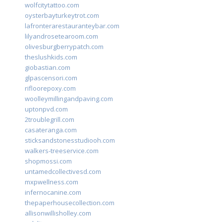
wolfcitytattoo.com
oysterbayturkeytrot.com
lafronterarestauranteybar.com
lilyandrosetearoom.com
olivesburgberrypatch.com
theslushkids.com
giobastian.com
glpascensori.com
rifloorepoxy.com
woolleymillingandpaving.com
uptonpvd.com
2troublegrill.com
casateranga.com
sticksandstonesstudiooh.com
walkers-treeservice.com
shopmossi.com
untamedcollectivesd.com
mxpwellness.com
infernocanine.com
thepaperhousecollection.com
allisonwillisholley.com