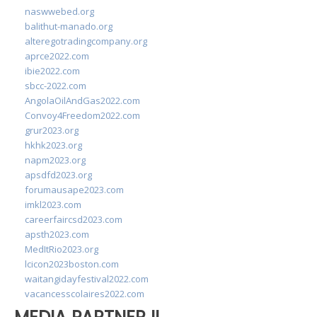
naswwebed.org
balithut-manado.org
alteregotradingcompany.org
aprce2022.com
ibie2022.com
sbcc-2022.com
AngolaOilAndGas2022.com
Convoy4Freedom2022.com
grur2023.org
hkhk2023.org
napm2023.org
apsdfd2023.org
forumausape2023.com
imkl2023.com
careerfaircsd2023.com
apsth2023.com
MedItRio2023.org
lcicon2023boston.com
waitangidayfestival2022.com
vacancesscolaires2022.com