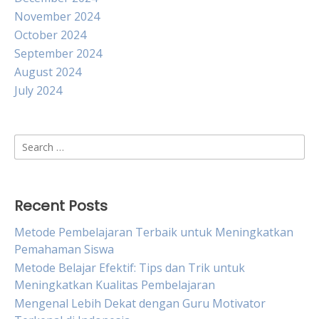
November 2024
October 2024
September 2024
August 2024
July 2024
Search
for:
Recent Posts
Metode Pembelajaran Terbaik untuk Meningkatkan
Pemahaman Siswa
Metode Belajar Efektif: Tips dan Trik untuk
Meningkatkan Kualitas Pembelajaran
Mengenal Lebih Dekat dengan Guru Motivator