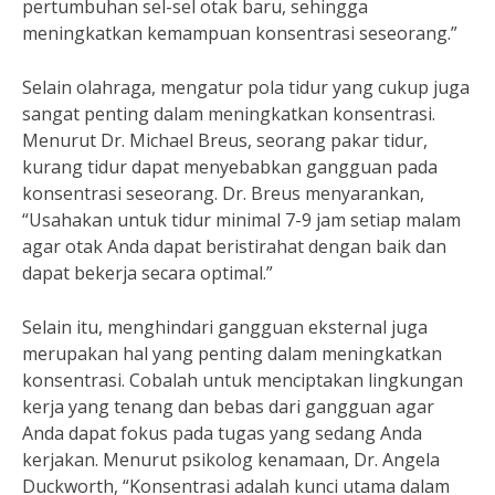
pertumbuhan sel-sel otak baru, sehingga
meningkatkan kemampuan konsentrasi seseorang.”
Selain olahraga, mengatur pola tidur yang cukup juga
sangat penting dalam meningkatkan konsentrasi.
Menurut Dr. Michael Breus, seorang pakar tidur,
kurang tidur dapat menyebabkan gangguan pada
konsentrasi seseorang. Dr. Breus menyarankan,
“Usahakan untuk tidur minimal 7-9 jam setiap malam
agar otak Anda dapat beristirahat dengan baik dan
dapat bekerja secara optimal.”
Selain itu, menghindari gangguan eksternal juga
merupakan hal yang penting dalam meningkatkan
konsentrasi. Cobalah untuk menciptakan lingkungan
kerja yang tenang dan bebas dari gangguan agar
Anda dapat fokus pada tugas yang sedang Anda
kerjakan. Menurut psikolog kenamaan, Dr. Angela
Duckworth, “Konsentrasi adalah kunci utama dalam