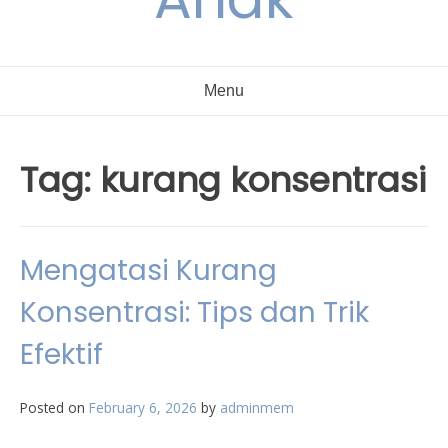
Menu
Tag:
kurang konsentrasi
Mengatasi Kurang
Konsentrasi: Tips dan Trik
Efektif
Posted on
February 6, 2026
by
adminmem