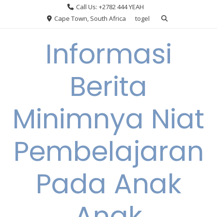
Skip
Call Us: +2782 444 YEAH
to
Cape Town, South Africa
togel
content
Informasi
Berita
Minimnya Niat
Pembelajaran
Pada Anak
Anak