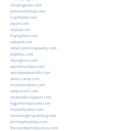
shoplegacee.com
bonvivantshop.com
CupPlante.com
mpzin.com
stcreal.com
PopUpFlea.com
valueml.com
rebeccatorresjewelry.com
jmpbliss.com
drjorgerico.com
queensushipa.com
wendyweimerdds.com
ameri-camp.com
hrsreceivables.com
empconst1.com
cinderella-support.com
bigpinkrestaurant.com
inspirehuahin.com
memmingerspainting.com
jeremypbeasley.com
thesandwichdepotcos.com