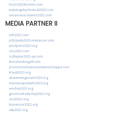
lcicon2023boston.com
waitangidayfestival2022.com
vacancesscolaires2022.com
MEDIA PARTNER II
isth2022.com
p2b2pabi2023-makassar.com
wocfparis2023.org
sinc2023.com
scdlqatar2022-qa.com
thecolumbiagrill.com
provisionscheeseandwineshoppe.com
khedi2023.org
akademikgeriatri2023.org
marmarapediatri2023.org
emchie2023.org
girisimselradyoloji2022.org
utcd2022.org
biosensor2022.org
ialp2022.org