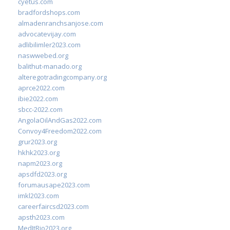
cyetus.com
bradfordshops.com
almadenranchsanjose.com
advocatevijay.com
adlibilimler2023.com
naswwebed.org
balithut-manado.org
alteregotradingcompany.org
aprce2022.com
ibie2022.com
sbcc-2022.com
AngolaOilAndGas2022.com
Convoy4Freedom2022.com
grur2023.org
hkhk2023.org
napm2023.org
apsdfd2023.org
forumausape2023.com
imkl2023.com
careerfaircsd2023.com
apsth2023.com
MedItRio2023.org