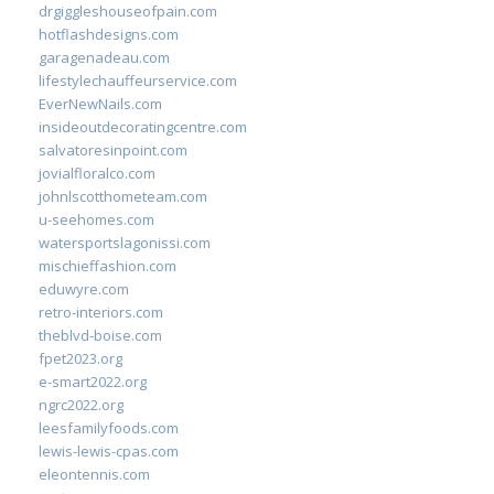
drgiggleshouseofpain.com
hotflashdesigns.com
garagenadeau.com
lifestylechauffeurservice.com
EverNewNails.com
insideoutdecoratingcentre.com
salvatoresinpoint.com
jovialfloralco.com
johnlscotthometeam.com
u-seehomes.com
watersportslagonissi.com
mischieffashion.com
eduwyre.com
retro-interiors.com
theblvd-boise.com
fpet2023.org
e-smart2022.org
ngrc2022.org
leesfamilyfoods.com
lewis-lewis-cpas.com
eleontennis.com