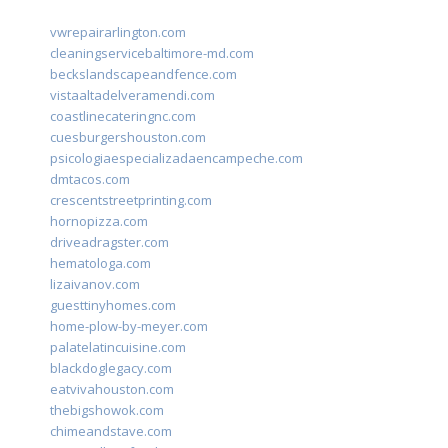
vwrepairarlington.com
cleaningservicebaltimore-md.com
beckslandscapeandfence.com
vistaaltadelveramendi.com
coastlinecateringnc.com
cuesburgershouston.com
psicologiaespecializadaencampeche.com
dmtacos.com
crescentstreetprinting.com
hornopizza.com
driveadragster.com
hematologa.com
lizaivanov.com
guesttinyhomes.com
home-plow-by-meyer.com
palatelatincuisine.com
blackdoglegacy.com
eatvivahouston.com
thebigshowok.com
chimeandstave.com