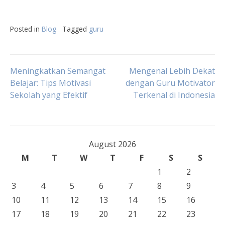
Posted in
Blog
Tagged
guru
Post
Meningkatkan Semangat
Mengenal Lebih Dekat
Belajar: Tips Motivasi
dengan Guru Motivator
Sekolah yang Efektif
Terkenal di Indonesia
navigation
August 2026
M
T
W
T
F
S
S
1
2
3
4
5
6
7
8
9
10
11
12
13
14
15
16
17
18
19
20
21
22
23