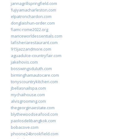
jannagrillspringfield.com
fujiyamacharleston.com
elpatronchardon.com
donglaishun-order.com
fiamc-rome2022.org
mariceworldessentials.com
lafisheriarestaurant.com
915jazzandmore.com
aguadulce-countryfair.com
jakehovis.com
bosswingsduluth.com
birminghamautocare.com
tonyscountrykitchen.com
jbellasnailspa.com
mychaihouse.com
alvisgrooming.com
thegeorginaestate.com
blythewoodseafood.com
paolosdelibangkok.com
bobacove.com
phoone24brookfield.com