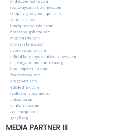
mickeybarmama.com
roadwayconstructioninc.com
shopdragonflyboutique.com
sportszilla.org
batchprovisionsbar.com
brasserie-gobette.com
musicrearte.com
morseysfarms.com
riverviewtennis.com
official-kelly-toys-squishmallows.com
displaygardenonsuncrest.org
bbq-empire-usa.com
feedstoreva.com
drogopets.com
ediblechalk.com
tabletennisnearme.com
oaksofa.com
soultacohtx.com
capishcaps.com
gpsyfl.org
MEDIA PARTNER III