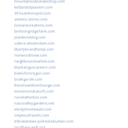
mountainsideskateshop.com
kirtlandcitytavern.com
301nutritionspot.com
ammos-stores.com
loceanecreations.com
birdsongridgefarm.com
joiedevivblog.com
valera-amsterdam.com
libertybrandhemp.com
norwoodinnwi.com
neighboursmarket.com
blackanguscareers.com
bolesfororegon.com
bodega-ole.com
thestreamlinerlounge.com
mestrinorubanofc.com
novelatherton.com
nassvalleygardens.net
electjohnstewart.com
omptourtravels.com
tribratanews-polreskebumen.com
rsudbayuasih.org