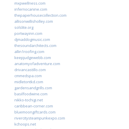
mxpwellness.com
infernocanine.com
thepaperhousecollection.com
allisonwillisholley.com
solslite.org
portwayinn.com
djmaddogmusic.com
thesoundarchitects.com
allin1roofing.com
keepjudgewebb.com
anatomyofadventure.com
drivancastillo.com
cmmedspa.com
midletontkd.com
gardensandgrills.com
basilfoodwine.com
nikko-tochigi.net
caribbean-corner.com
bluemoongiftcards.com
rivercitysteampunkexpo.com
kchoops.net