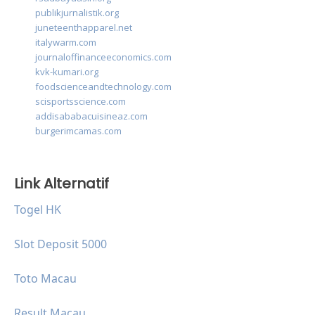
publikjurnalistik.org
juneteenthapparel.net
italywarm.com
journaloffinanceeconomics.com
kvk-kumari.org
foodscienceandtechnology.com
scisportsscience.com
addisababacuisineaz.com
burgerimcamas.com
Link Alternatif
Togel HK
Slot Deposit 5000
Toto Macau
Result Macau