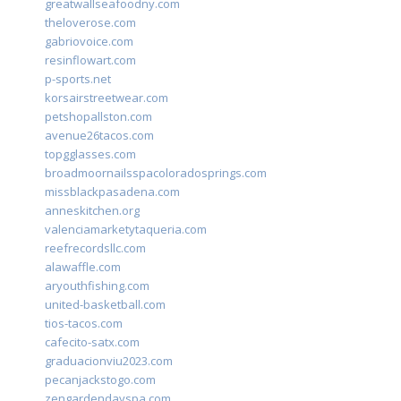
greatwallseafoodny.com
theloverose.com
gabriovoice.com
resinflowart.com
p-sports.net
korsairstreetwear.com
petshopallston.com
avenue26tacos.com
topgglasses.com
broadmoornailsspacoloradosprings.com
missblackpasadena.com
anneskitchen.org
valenciamarketytaqueria.com
reefrecordsllc.com
alawaffle.com
aryouthfishing.com
united-basketball.com
tios-tacos.com
cafecito-satx.com
graduacionviu2023.com
pecanjackstogo.com
zengardendayspa.com