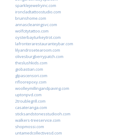
sparklejewelryinc.com
ironcladtattoostudio.com
bruinshome.com
annascleaningsvc.com
wolfcitytattoo.com
oysterbayturkeytrot.com
lafronterarestauranteybar.com
lilyandrosetearoom.com
olivesburgberrypatch.com
theslushkids.com
giobastian.com
glpascensori.com
rifloorepoxy.com
woolleymillingandpaving.com
uptonpvd.com
2troublegrill.com
casateranga.com
sticksandstonesstudiooh.com
walkers-treeservice.com
shopmossi.com
untamedcollectivesd.com