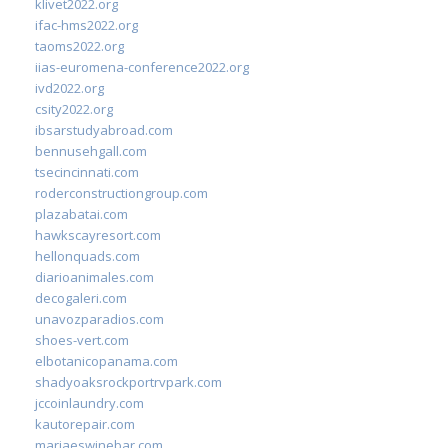
klivet2022.org
ifac-hms2022.org
taoms2022.org
iias-euromena-conference2022.org
ivd2022.org
csity2022.org
ibsarstudyabroad.com
bennusehgall.com
tsecincinnati.com
roderconstructiongroup.com
plazabatai.com
hawkscayresort.com
hellonquads.com
diarioanimales.com
decogaleri.com
unavozparadios.com
shoes-vert.com
elbotanicopanama.com
shadyoaksrockportrvpark.com
jccoinlaundry.com
kautorepair.com
marjaeswinebar.com