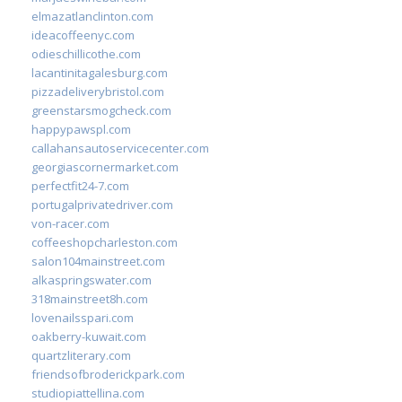
elmazatlanclinton.com
ideacoffeenyc.com
odieschillicothe.com
lacantinitagalesburg.com
pizzadeliverybristol.com
greenstarsmogcheck.com
happypawspl.com
callahansautoservicecenter.com
georgiascornermarket.com
perfectfit24-7.com
portugalprivatedriver.com
von-racer.com
coffeeshopcharleston.com
salon104mainstreet.com
alkaspringswater.com
318mainstreet8h.com
lovenailsspari.com
oakberry-kuwait.com
quartzliterary.com
friendsofbroderickpark.com
studiopiattellina.com