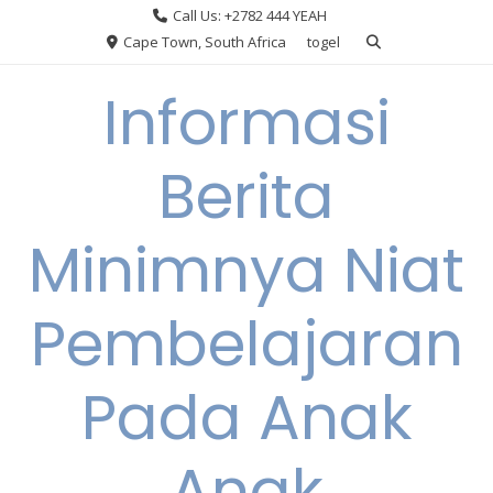
Skip
Call Us: +2782 444 YEAH
to
Cape Town, South Africa
togel
content
Informasi
Berita
Minimnya Niat
Pembelajaran
Pada Anak
Anak