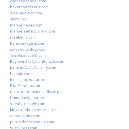
chooseagender.com
hoverboardssale.com
alaskapolitics.com
stsmp.org
manoelneves.com
mandelaeffectlibrary.com
roselynns.com
balanceyoganj.com
salesforceblogs.com
TrainGames365.com
BaytownEvaCationRentals.com
JabalpurCakeDelivery.com
halobjd.com
intelligenceqatar.com
PikaPikaApp.com
takecareofbusinessdfw.org
HamadaOfJapan.com
VersifyLifestyle.com
kingscreekadventures.com
antaeuslabs.com
purelycleanchemdry.com
WishOping.com