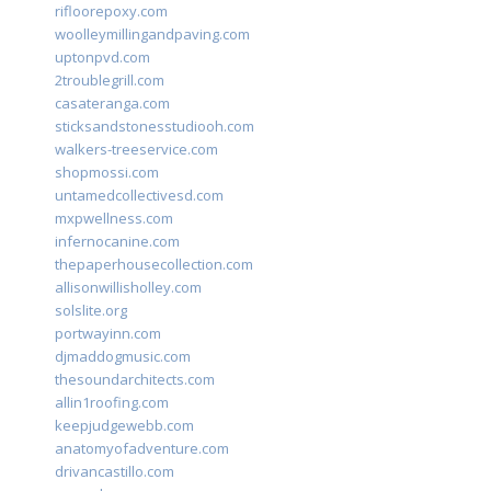
rifloorepoxy.com
woolleymillingandpaving.com
uptonpvd.com
2troublegrill.com
casateranga.com
sticksandstonesstudiooh.com
walkers-treeservice.com
shopmossi.com
untamedcollectivesd.com
mxpwellness.com
infernocanine.com
thepaperhousecollection.com
allisonwillisholley.com
solslite.org
portwayinn.com
djmaddogmusic.com
thesoundarchitects.com
allin1roofing.com
keepjudgewebb.com
anatomyofadventure.com
drivancastillo.com