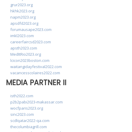
grur2023.org
hkhk2023.org
napm2023.org
apsdfd2023.org
forumausape2023.com
imkl2023.com
careerfaircsd2023.com
apsth2023.com
MedItRio2023.org
lcicon2023boston.com
waitangidayfestival2022.com
vacancesscolaires2022.com
MEDIA PARTNER II
isth2022.com
p2b2pabi2023-makassar.com
wocfparis2023.org
sinc2023.com
scdlqatar2022-qa.com
thecolumbiagrill.com