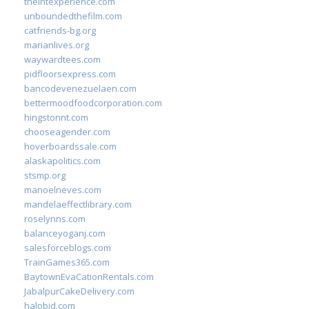
theintexperience.com
unboundedthefilm.com
catfriends-bg.org
marianlives.org
waywardtees.com
pidfloorsexpress.com
bancodevenezuelaen.com
bettermoodfoodcorporation.com
hingstonnt.com
chooseagender.com
hoverboardssale.com
alaskapolitics.com
stsmp.org
manoelneves.com
mandelaeffectlibrary.com
roselynns.com
balanceyoganj.com
salesforceblogs.com
TrainGames365.com
BaytownEvaCationRentals.com
JabalpurCakeDelivery.com
halobjd.com