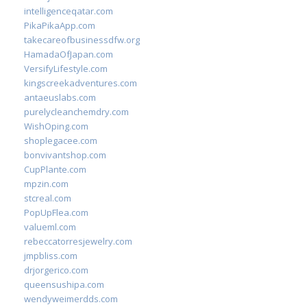
intelligenceqatar.com
PikaPikaApp.com
takecareofbusinessdfw.org
HamadaOfJapan.com
VersifyLifestyle.com
kingscreekadventures.com
antaeuslabs.com
purelycleanchemdry.com
WishOping.com
shoplegacee.com
bonvivantshop.com
CupPlante.com
mpzin.com
stcreal.com
PopUpFlea.com
valueml.com
rebeccatorresjewelry.com
jmpbliss.com
drjorgerico.com
queensushipa.com
wendyweimerdds.com