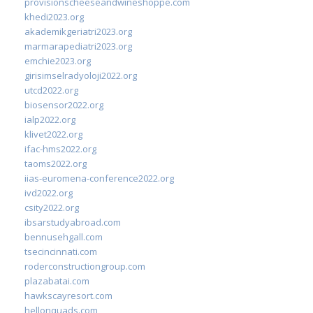
provisionscheeseandwineshoppe.com
khedi2023.org
akademikgeriatri2023.org
marmarapediatri2023.org
emchie2023.org
girisimselradyoloji2022.org
utcd2022.org
biosensor2022.org
ialp2022.org
klivet2022.org
ifac-hms2022.org
taoms2022.org
iias-euromena-conference2022.org
ivd2022.org
csity2022.org
ibsarstudyabroad.com
bennusehgall.com
tsecincinnati.com
roderconstructiongroup.com
plazabatai.com
hawkscayresort.com
hellonquads.com