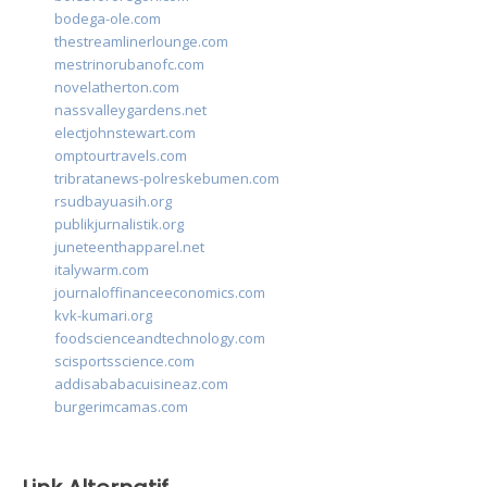
bodega-ole.com
thestreamlinerlounge.com
mestrinorubanofc.com
novelatherton.com
nassvalleygardens.net
electjohnstewart.com
omptourtravels.com
tribratanews-polreskebumen.com
rsudbayuasih.org
publikjurnalistik.org
juneteenthapparel.net
italywarm.com
journaloffinanceeconomics.com
kvk-kumari.org
foodscienceandtechnology.com
scisportsscience.com
addisababacuisineaz.com
burgerimcamas.com