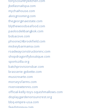
tonyscountrykitchen.com
jbellasnailspa.com
mychaihouse.com
alvisgrooming.com
thegeorginaestate.com
blythewoodseafood.com
paolosdelibangkok.com
bobacove.com
phoone24brookfield.com
mickeybarmama.com
roadwayconstructioninc.com
shopdragonflyboutique.com
sportszilla.org
batchprovisionsbar.com
brasserie-gobette.com
musicrearte.com
morseysfarms.com
riverviewtennis.com
official-kelly-toys-squishmallows.com
displaygardenonsuncrest.org
bbq-empire-usa.com
feedstoreva.com