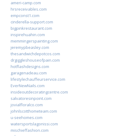
ameri-camp.com
hrsreceivables.com
empconst1.com
cinderella-support.com
bigpinkrestaurant.com
inspirehuahin.com
memmingerspainting.com
jeremypbeasley.com
thesandwichdepotcos.com
drgiggleshouseofpain.com
hotflashdesigns.com
garagenadeau.com
lifestylechauffeurservice.com
EverNewNails.com
insideoutdecoratingcentre.com
salvatoresinpoint.com
jovialfloralco.com
johnlscotthometeam.com
u-seehomes.com
watersportslagonissi.com
mischieffashion.com