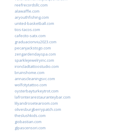
reefrecordsllc.com
alawaffle.com
aryouthfishing.com
united-basketball.com
tios-tacos.com
cafecito-satx.com
graduacionviu2023.com
pecanjackstogo.com
zengardendayspa.com
sparklejewelryinc.com
ironcladtattoostudio.com
bruinshome.com
annascleaningsvc.com
wolfcitytattoo.com
oysterbayturkeytrot.com
lafronterarestauranteybar.com
lilyandrosetearoom.com
olivesburgberrypatch.com
theslushkids.com
giobastian.com
glpascensori.com