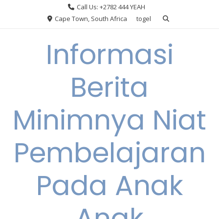
Skip
Call Us: +2782 444 YEAH
to
Cape Town, South Africa
togel
content
Informasi
Berita
Minimnya Niat
Pembelajaran
Pada Anak
Anak