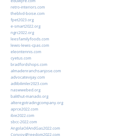
eduwyre.com
retro-interiors.com
theblvd-boise.com
fpet2023.org
e-smart2022.org
ngrc2022.org
leesfamilyfoods.com
lewis-lewis-cpas.com
eleontennis.com
cyetus.com
bradfordshops.com
almadenranchsanjose.com
advocatevijay.com
adlibilimler2023.com
naswwebed.org
balithut-manado.org
alteregotradingcompany.org
aprce2022.com
ibie2022.com
sbcc-2022.com
AngolaOilAndGas2022.com
Convoy4Freedom2022.com