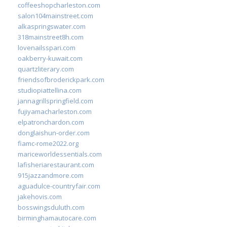
coffeeshopcharleston.com
salon104mainstreet.com
alkaspringswater.com
318mainstreet8h.com
lovenailsspari.com
oakberry-kuwait.com
quartzliterary.com
friendsofbroderickpark.com
studiopiattellina.com
jannagrillspringfield.com
fujiyamacharleston.com
elpatronchardon.com
donglaishun-order.com
fiamc-rome2022.org
mariceworldessentials.com
lafisheriarestaurant.com
915jazzandmore.com
aguadulce-countryfair.com
jakehovis.com
bosswingsduluth.com
birminghamautocare.com