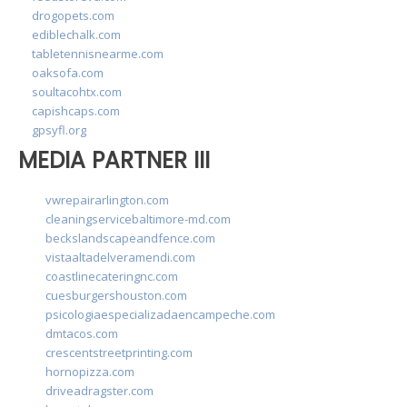
drogopets.com
ediblechalk.com
tabletennisnearme.com
oaksofa.com
soultacohtx.com
capishcaps.com
gpsyfl.org
MEDIA PARTNER III
vwrepairarlington.com
cleaningservicebaltimore-md.com
beckslandscapeandfence.com
vistaaltadelveramendi.com
coastlinecateringnc.com
cuesburgershouston.com
psicologiaespecializadaencampeche.com
dmtacos.com
crescentstreetprinting.com
hornopizza.com
driveadragster.com