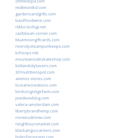
cmmedspa.com
midletontkd.com
gardensandgrills.com
basilfoodwine.com
nikko-tochigi.net
caribbean-corner.com
bluemoongiftcards.com
rivercitysteampunkexpo.com
kchoops.net
mountainsideskateshop.com
kirtlandcitytavern.com
301nutritionspot.com
ammos-stores.com
loceanecreations.com
birdsongridgefarm.com
joiedevivblog.com
valera-amsterdam.com
libertybrandhemp.com
norwoodinnwi.com
neighboursmarket.com
blackanguscareers.com
bolesfororegon.com