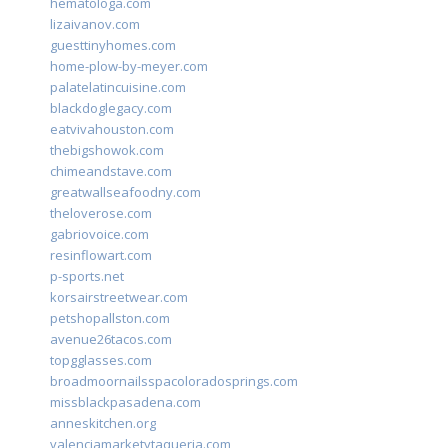
hematologa.com
lizaivanov.com
guesttinyhomes.com
home-plow-by-meyer.com
palatelatincuisine.com
blackdoglegacy.com
eatvivahouston.com
thebigshowok.com
chimeandstave.com
greatwallseafoodny.com
theloverose.com
gabriovoice.com
resinflowart.com
p-sports.net
korsairstreetwear.com
petshopallston.com
avenue26tacos.com
topgglasses.com
broadmoornailsspacoloradosprings.com
missblackpasadena.com
anneskitchen.org
valenciamarketytaqueria.com