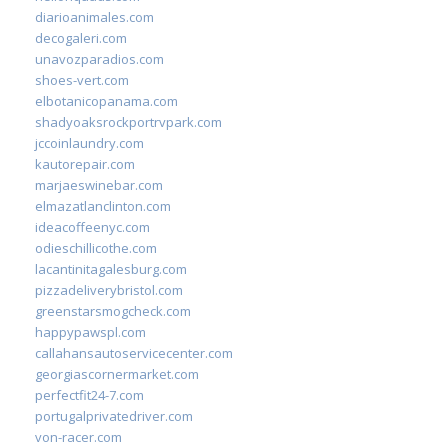
diarioanimales.com
decogaleri.com
unavozparadios.com
shoes-vert.com
elbotanicopanama.com
shadyoaksrockportrvpark.com
jccoinlaundry.com
kautorepair.com
marjaeswinebar.com
elmazatlanclinton.com
ideacoffeenyc.com
odieschillicothe.com
lacantinitagalesburg.com
pizzadeliverybristol.com
greenstarsmogcheck.com
happypawspl.com
callahansautoservicecenter.com
georgiascornermarket.com
perfectfit24-7.com
portugalprivatedriver.com
von-racer.com