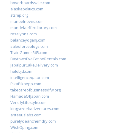
hoverboardssale.com
alaskapolitics.com
stsmp.org
manoelneves.com
mandelaeffectlibrary.com
roselynns.com
balanceyoganj.com
salesforceblogs.com
TrainGames365.com
BaytownEvaCationRentals.com
JabalpurCakeDelivery.com
halobjd.com
intelligenceqatar.com
PikaPikaApp.com
takecareofbusinessdfw.org
HamadaOfJapan.com
VersifyLifestyle.com
kingscreekadventures.com
antaeuslabs.com
purelycleanchemdry.com
WishOping.com