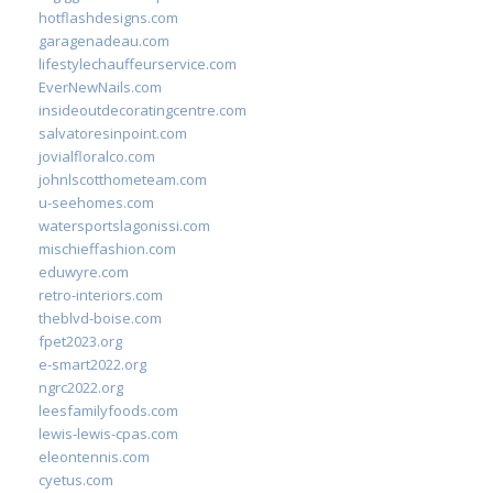
hotflashdesigns.com
garagenadeau.com
lifestylechauffeurservice.com
EverNewNails.com
insideoutdecoratingcentre.com
salvatoresinpoint.com
jovialfloralco.com
johnlscotthometeam.com
u-seehomes.com
watersportslagonissi.com
mischieffashion.com
eduwyre.com
retro-interiors.com
theblvd-boise.com
fpet2023.org
e-smart2022.org
ngrc2022.org
leesfamilyfoods.com
lewis-lewis-cpas.com
eleontennis.com
cyetus.com