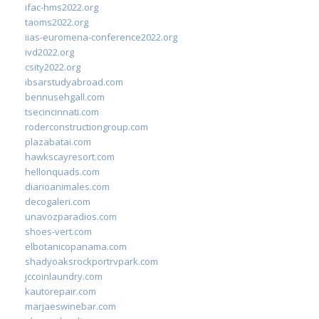
ifac-hms2022.org
taoms2022.org
iias-euromena-conference2022.org
ivd2022.org
csity2022.org
ibsarstudyabroad.com
bennusehgall.com
tsecincinnati.com
roderconstructiongroup.com
plazabatai.com
hawkscayresort.com
hellonquads.com
diarioanimales.com
decogaleri.com
unavozparadios.com
shoes-vert.com
elbotanicopanama.com
shadyoaksrockportrvpark.com
jccoinlaundry.com
kautorepair.com
marjaeswinebar.com