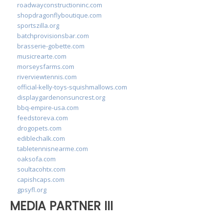
roadwayconstructioninc.com
shopdragonflyboutique.com
sportszilla.org
batchprovisionsbar.com
brasserie-gobette.com
musicrearte.com
morseysfarms.com
riverviewtennis.com
official-kelly-toys-squishmallows.com
displaygardenonsuncrest.org
bbq-empire-usa.com
feedstoreva.com
drogopets.com
ediblechalk.com
tabletennisnearme.com
oaksofa.com
soultacohtx.com
capishcaps.com
gpsyfl.org
MEDIA PARTNER III