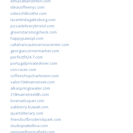
elmazatlanclinton.com
ideacoffeenyc.com
odieschillicothe.com
lacantinitagalesburg.com
pizzadeliverybristol.com
greenstarsmogcheck.com
happypawspl.com
callahansautoservicecenter.com
georgiascornermarket.com
perfectfit24-7.com
portugalprivatedriver.com
von-racer.com
coffeeshopcharleston.com
salon104mainstreet.com
alkaspringswater.com
318mainstreet8h.com
lovenailsspari.com
oakberry-kuwait.com
quartzliterary.com
friendsofbroderickpark.com
studiopiattellina.com
jannagrillspringfield.com