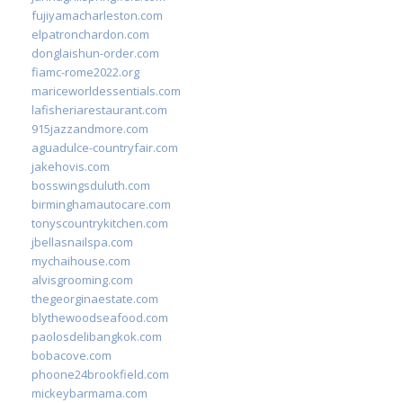
fujiyamacharleston.com
elpatronchardon.com
donglaishun-order.com
fiamc-rome2022.org
mariceworldessentials.com
lafisheriarestaurant.com
915jazzandmore.com
aguadulce-countryfair.com
jakehovis.com
bosswingsduluth.com
birminghamautocare.com
tonyscountrykitchen.com
jbellasnailspa.com
mychaihouse.com
alvisgrooming.com
thegeorginaestate.com
blythewoodseafood.com
paolosdelibangkok.com
bobacove.com
phoone24brookfield.com
mickeybarmama.com