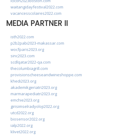
lcicon2023boston.com
waitangidayfestival2022.com
vacancesscolaires2022.com
MEDIA PARTNER II
isth2022.com
p2b2pabi2023-makassar.com
wocfparis2023.org
sinc2023.com
scdlqatar2022-qa.com
thecolumbiagrill.com
provisionscheeseandwineshoppe.com
khedi2023.org
akademikgeriatri2023.org
marmarapediatri2023.org
emchie2023.org
girisimselradyoloji2022.org
utcd2022.org
biosensor2022.org
ialp2022.org
klivet2022.org