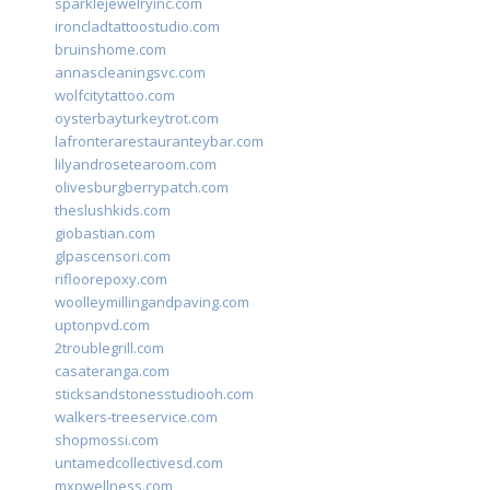
sparklejewelryinc.com
ironcladtattoostudio.com
bruinshome.com
annascleaningsvc.com
wolfcitytattoo.com
oysterbayturkeytrot.com
lafronterarestauranteybar.com
lilyandrosetearoom.com
olivesburgberrypatch.com
theslushkids.com
giobastian.com
glpascensori.com
rifloorepoxy.com
woolleymillingandpaving.com
uptonpvd.com
2troublegrill.com
casateranga.com
sticksandstonesstudiooh.com
walkers-treeservice.com
shopmossi.com
untamedcollectivesd.com
mxpwellness.com