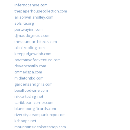
infernocanine.com
thepaperhousecollection.com
allisonwillisholley.com
solslite.org
portwayinn.com
djmaddogmusic.com
thesoundarchitects.com
allin1roofing.com
keepjudgewebb.com
anatomyofadventure.com
drivancastillo.com
cmmedspa.com
midletontkd.com
gardensandgrills.com
basilfoodwine.com
nikko-tochigi.net
caribbean-corner.com
bluemoongiftcards.com
rivercitysteampunkexpo.com
kchoops.net
mountainsideskateshop.com