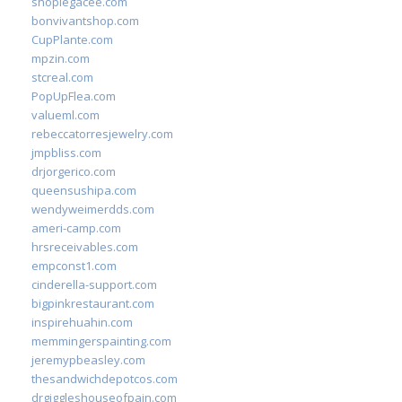
shoplegacee.com
bonvivantshop.com
CupPlante.com
mpzin.com
stcreal.com
PopUpFlea.com
valueml.com
rebeccatorresjewelry.com
jmpbliss.com
drjorgerico.com
queensushipa.com
wendyweimerdds.com
ameri-camp.com
hrsreceivables.com
empconst1.com
cinderella-support.com
bigpinkrestaurant.com
inspirehuahin.com
memmingerspainting.com
jeremypbeasley.com
thesandwichdepotcos.com
drgiggleshouseofpain.com