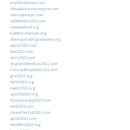
bradfordshops.com
almadenranchsanjose.com
advocatevijay.com
adlibilimler2023.com
naswwebed.org
balithut-manado.org
alteregotradingcompany.org
aprce2022.com
ibie2022.com
sbcc-2022.com
AngolaOilAndGas2022.com
Convoy4Freedom2022.com
grur2023.org
hkhk2023.org
napm2023.org
apsdfd2023.org
forumausape2023.com
imkl2023.com
careerfaircsd2023.com
apsth2023.com
MedItRio2023.org