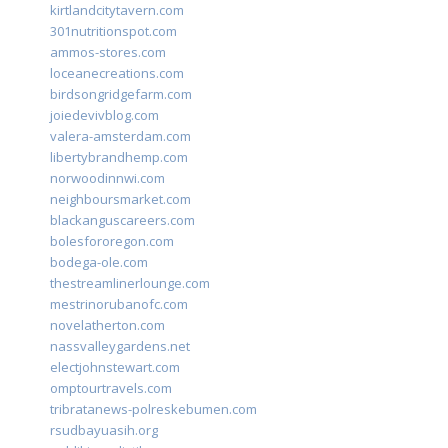
kirtlandcitytavern.com
301nutritionspot.com
ammos-stores.com
loceanecreations.com
birdsongridgefarm.com
joiedevivblog.com
valera-amsterdam.com
libertybrandhemp.com
norwoodinnwi.com
neighboursmarket.com
blackanguscareers.com
bolesfororegon.com
bodega-ole.com
thestreamlinerlounge.com
mestrinorubanofc.com
novelatherton.com
nassvalleygardens.net
electjohnstewart.com
omptourtravels.com
tribratanews-polreskebumen.com
rsudbayuasih.org