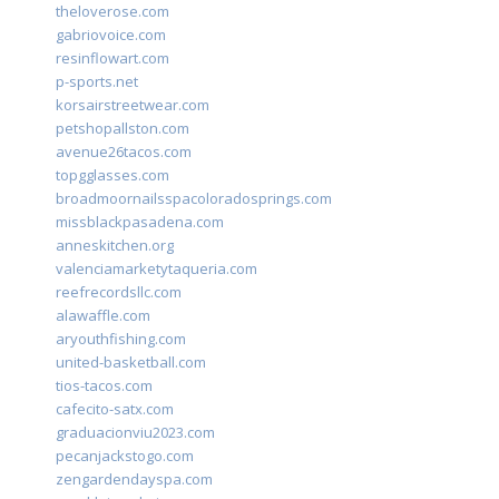
theloverose.com
gabriovoice.com
resinflowart.com
p-sports.net
korsairstreetwear.com
petshopallston.com
avenue26tacos.com
topgglasses.com
broadmoornailsspacoloradosprings.com
missblackpasadena.com
anneskitchen.org
valenciamarketytaqueria.com
reefrecordsllc.com
alawaffle.com
aryouthfishing.com
united-basketball.com
tios-tacos.com
cafecito-satx.com
graduacionviu2023.com
pecanjackstogo.com
zengardendayspa.com