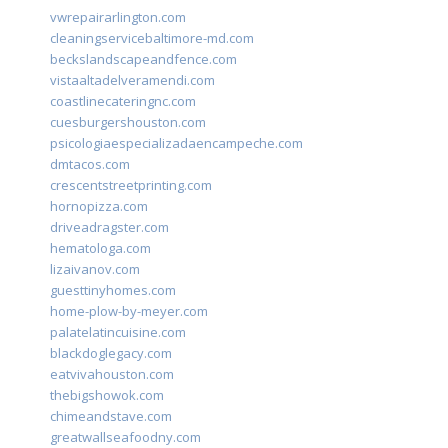
vwrepairarlington.com
cleaningservicebaltimore-md.com
beckslandscapeandfence.com
vistaaltadelveramendi.com
coastlinecateringnc.com
cuesburgershouston.com
psicologiaespecializadaencampeche.com
dmtacos.com
crescentstreetprinting.com
hornopizza.com
driveadragster.com
hematologa.com
lizaivanov.com
guesttinyhomes.com
home-plow-by-meyer.com
palatelatincuisine.com
blackdoglegacy.com
eatvivahouston.com
thebigshowok.com
chimeandstave.com
greatwallseafoodny.com