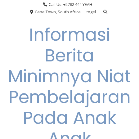
Skip
Call Us: +2782 444 YEAH
to
Cape Town, South Africa
togel
content
Informasi
Berita
Minimnya Niat
Pembelajaran
Pada Anak
Anak