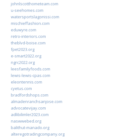
johnlscotthometeam.com
u-seehomes.com
watersportslagonissi.com
mischieffashion.com
eduwyre.com
retro-interiors.com
theblvd-boise.com
fpet2023.org
e-smart2022.org
ngrc2022.org
leesfamilyfoods.com
lewis-lewis-cpas.com
eleontennis.com
cyetus.com
bradfordshops.com
almadenranchsanjose.com
advocatevijay.com
adlibilimler2023.com
naswwebed.org
balithut-manado.org
alteregotradingcompany.org