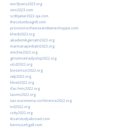
wocfparis2023.org
sinc2023.com
scdlqatar2022-qa.com
thecolumbiagrill.com
provisionscheeseandwineshoppe.com
khedi2023.org
akademikgeriatri2023.org
marmarapediatri2023.org
emchie2023.org
girisimselradyoloji2022.org
utcd2022.org
biosensor2022.org
ialp2022.org
klivet2022.org
ifac-hms2022.org
taoms2022.org
iias-euromena-conference2022.org
ivd2022.org
csity2022.org
ibsarstudyabroad.com
bennusehgall.com