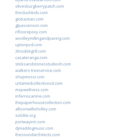
olivesburgberrypatch.com
theslushkids.com
giobastian.com
glpascensori.com
rifloorepoxy.com
woolleymillingandpaving.com
uptonpvd.com
2troublegrill.com
casateranga.com
sticksandstonesstudiooh.com
walkers-treeservice.com
shopmossi.com
untamedcollectivesd.com
mxpwellness.com
infernocanine.com
thepaperhousecollection.com
allisonwillisholley.com
solslite.org
portwayinn.com
djmaddogmusic.com
thesoundarchitects.com