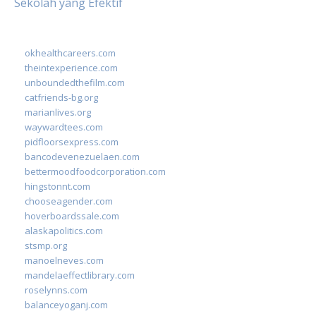
Sekolah yang Efektif
okhealthcareers.com
theintexperience.com
unboundedthefilm.com
catfriends-bg.org
marianlives.org
waywardtees.com
pidfloorsexpress.com
bancodevenezuelaen.com
bettermoodfoodcorporation.com
hingstonnt.com
chooseagender.com
hoverboardssale.com
alaskapolitics.com
stsmp.org
manoelneves.com
mandelaeffectlibrary.com
roselynns.com
balanceyoganj.com