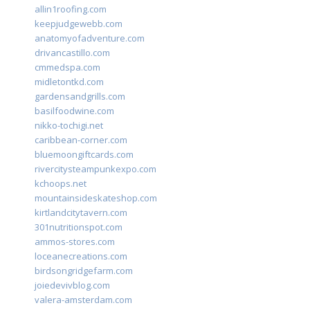
allin1roofing.com
keepjudgewebb.com
anatomyofadventure.com
drivancastillo.com
cmmedspa.com
midletontkd.com
gardensandgrills.com
basilfoodwine.com
nikko-tochigi.net
caribbean-corner.com
bluemoongiftcards.com
rivercitysteampunkexpo.com
kchoops.net
mountainsideskateshop.com
kirtlandcitytavern.com
301nutritionspot.com
ammos-stores.com
loceanecreations.com
birdsongridgefarm.com
joiedevivblog.com
valera-amsterdam.com