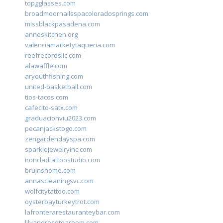
topgglasses.com
broadmoornailsspacoloradosprings.com
missblackpasadena.com
anneskitchen.org
valenciamarketytaqueria.com
reefrecordsllc.com
alawaffle.com
aryouthfishing.com
united-basketball.com
tios-tacos.com
cafecito-satx.com
graduacionviu2023.com
pecanjackstogo.com
zengardendayspa.com
sparklejewelryinc.com
ironcladtattoostudio.com
bruinshome.com
annascleaningsvc.com
wolfcitytattoo.com
oysterbayturkeytrot.com
lafronterarestauranteybar.com
lilyandrosetearoom.com