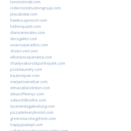
tsecincinnati.com
roderconstructiongroup.com
plazabatai.com
hawkscayresort.com
hellonquads.com
diarioanimales.com
decogaleri.com
unavozparadios.com
shoes-vert.com
elbotanicopanama.com
shadyoaksrockportrvpark.com
jccoinlaundry.com
kautorepair.com
marjaeswinebar.com
elmazatlanclinton.com
ideacoffeenyc.com
odieschillicothe.com
lacantinitagalesburg.com
pizzadeliverybristol.com
greenstarsmogcheck.com
happypawspl.com
callahansautoservicecenter.com