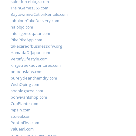
salesforceblogs.com
TrainGames365.com
BaytownEvaCationRentals.com
JabalpurCakeDelivery.com
halobjd.com
intelligenceqatar.com
PikaPikaApp.com
takecareofbusinessdfw.org
HamadaOfJapan.com
VersifyLifestyle.com
kingscreekadventures.com
antaeuslabs.com
purelycleanchemdry.com
WishOping.com
shoplegacee.com
bonvivantshop.com
CupPlante.com
mpzin.com
stcreal.com
PopUpFlea.com
valueml.com
rebeccatorresjewelry.com