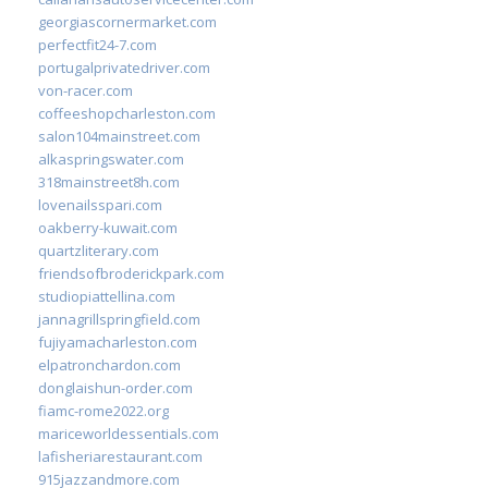
georgiascornermarket.com
perfectfit24-7.com
portugalprivatedriver.com
von-racer.com
coffeeshopcharleston.com
salon104mainstreet.com
alkaspringswater.com
318mainstreet8h.com
lovenailsspari.com
oakberry-kuwait.com
quartzliterary.com
friendsofbroderickpark.com
studiopiattellina.com
jannagrillspringfield.com
fujiyamacharleston.com
elpatronchardon.com
donglaishun-order.com
fiamc-rome2022.org
mariceworldessentials.com
lafisheriarestaurant.com
915jazzandmore.com