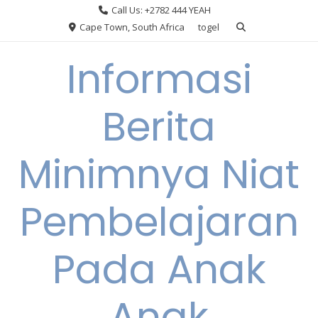
Skip
Call Us: +2782 444 YEAH
to
Cape Town, South Africa
togel
content
Informasi
Berita
Minimnya Niat
Pembelajaran
Pada Anak
Anak