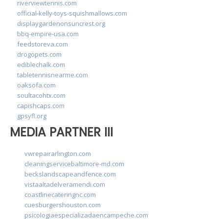
riverviewtennis.com
official-kelly-toys-squishmallows.com
displaygardenonsuncrest.org
bbq-empire-usa.com
feedstoreva.com
drogopets.com
ediblechalk.com
tabletennisnearme.com
oaksofa.com
soultacohtx.com
capishcaps.com
gpsyfl.org
MEDIA PARTNER III
vwrepairarlington.com
cleaningservicebaltimore-md.com
beckslandscapeandfence.com
vistaaltadelveramendi.com
coastlinecateringnc.com
cuesburgershouston.com
psicologiaespecializadaencampeche.com