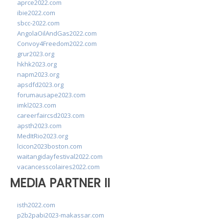
aprce2022.com
ibie2022.com
sbcc-2022.com
AngolaOilAndGas2022.com
Convoy4Freedom2022.com
grur2023.org
hkhk2023.org
napm2023.org
apsdfd2023.org
forumausape2023.com
imkl2023.com
careerfaircsd2023.com
apsth2023.com
MedItRio2023.org
lcicon2023boston.com
waitangidayfestival2022.com
vacancesscolaires2022.com
MEDIA PARTNER II
isth2022.com
p2b2pabi2023-makassar.com