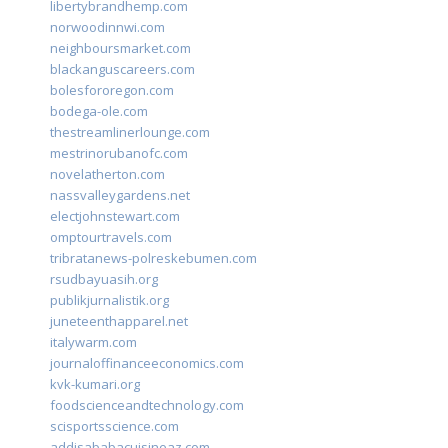
libertybrandhemp.com
norwoodinnwi.com
neighboursmarket.com
blackanguscareers.com
bolesfororegon.com
bodega-ole.com
thestreamlinerlounge.com
mestrinorubanofc.com
novelatherton.com
nassvalleygardens.net
electjohnstewart.com
omptourtravels.com
tribratanews-polreskebumen.com
rsudbayuasih.org
publikjurnalistik.org
juneteenthapparel.net
italywarm.com
journaloffinanceeconomics.com
kvk-kumari.org
foodscienceandtechnology.com
scisportsscience.com
addisababacuisineaz.com