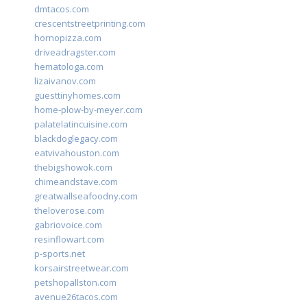
dmtacos.com
crescentstreetprinting.com
hornopizza.com
driveadragster.com
hematologa.com
lizaivanov.com
guesttinyhomes.com
home-plow-by-meyer.com
palatelatincuisine.com
blackdoglegacy.com
eatvivahouston.com
thebigshowok.com
chimeandstave.com
greatwallseafoodny.com
theloverose.com
gabriovoice.com
resinflowart.com
p-sports.net
korsairstreetwear.com
petshopallston.com
avenue26tacos.com