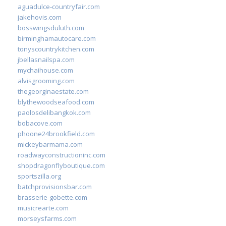
aguadulce-countryfair.com
jakehovis.com
bosswingsduluth.com
birminghamautocare.com
tonyscountrykitchen.com
jbellasnailspa.com
mychaihouse.com
alvisgrooming.com
thegeorginaestate.com
blythewoodseafood.com
paolosdelibangkok.com
bobacove.com
phoone24brookfield.com
mickeybarmama.com
roadwayconstructioninc.com
shopdragonflyboutique.com
sportszilla.org
batchprovisionsbar.com
brasserie-gobette.com
musicrearte.com
morseysfarms.com