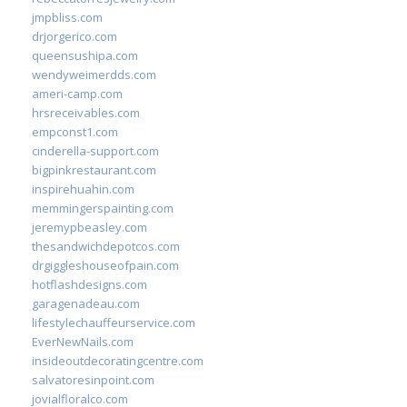
jmpbliss.com
drjorgerico.com
queensushipa.com
wendyweimerdds.com
ameri-camp.com
hrsreceivables.com
empconst1.com
cinderella-support.com
bigpinkrestaurant.com
inspirehuahin.com
memmingerspainting.com
jeremypbeasley.com
thesandwichdepotcos.com
drgiggleshouseofpain.com
hotflashdesigns.com
garagenadeau.com
lifestylechauffeurservice.com
EverNewNails.com
insideoutdecoratingcentre.com
salvatoresinpoint.com
jovialfloralco.com