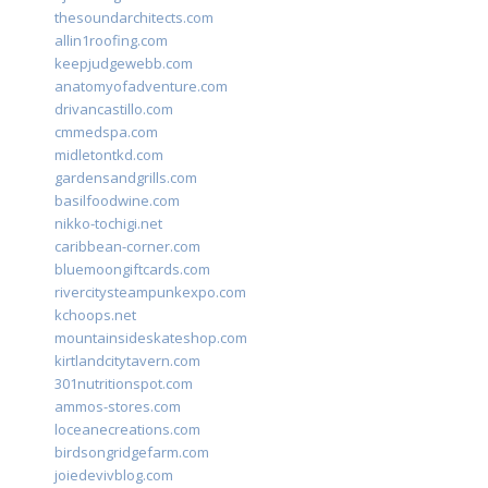
thesoundarchitects.com
allin1roofing.com
keepjudgewebb.com
anatomyofadventure.com
drivancastillo.com
cmmedspa.com
midletontkd.com
gardensandgrills.com
basilfoodwine.com
nikko-tochigi.net
caribbean-corner.com
bluemoongiftcards.com
rivercitysteampunkexpo.com
kchoops.net
mountainsideskateshop.com
kirtlandcitytavern.com
301nutritionspot.com
ammos-stores.com
loceanecreations.com
birdsongridgefarm.com
joiedevivblog.com