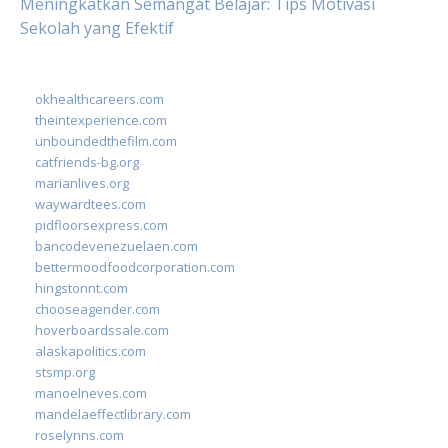
Meningkatkan Semangat Belajar: Tips Motivasi
Sekolah yang Efektif
okhealthcareers.com
theintexperience.com
unboundedthefilm.com
catfriends-bg.org
marianlives.org
waywardtees.com
pidfloorsexpress.com
bancodevenezuelaen.com
bettermoodfoodcorporation.com
hingstonnt.com
chooseagender.com
hoverboardssale.com
alaskapolitics.com
stsmp.org
manoelneves.com
mandelaeffectlibrary.com
roselynns.com