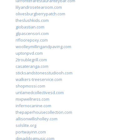
lafronterarestauranteybar.com
lilyandrosetearoom.com
olivesburgberrypatch.com
theslushkids.com
giobastian.com
glpascensori.com
rifloorepoxy.com
woolleymillingandpaving.com
uptonpvd.com
2troublegrill.com
casateranga.com
sticksandstonesstudiooh.com
walkers-treeservice.com
shopmossi.com
untamedcollectivesd.com
mxpwellness.com
infernocanine.com
thepaperhousecollection.com
allisonwillisholley.com
solslite.org
portwayinn.com
djmaddogmusic.com