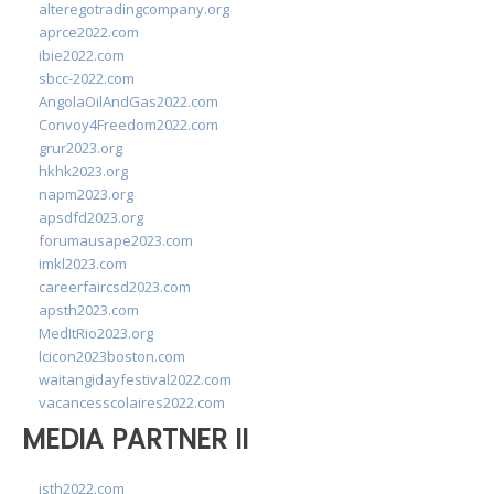
alteregotradingcompany.org
aprce2022.com
ibie2022.com
sbcc-2022.com
AngolaOilAndGas2022.com
Convoy4Freedom2022.com
grur2023.org
hkhk2023.org
napm2023.org
apsdfd2023.org
forumausape2023.com
imkl2023.com
careerfaircsd2023.com
apsth2023.com
MedItRio2023.org
lcicon2023boston.com
waitangidayfestival2022.com
vacancesscolaires2022.com
MEDIA PARTNER II
isth2022.com