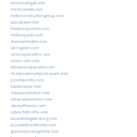
bennusehgall.com
tsecincinnati.com
roderconstructiongroup.com
plazabatai.com
hawkscayresort.com
hellonquads.com
diarioanimales.com
decogaleri.com
unavozparadios.com
shoes-vert.com
elbotanicopanama.com
shadyoaksrockportrvpark.com
jccoinlaundry.com
kautorepair.com
marjaeswinebar.com
elmazatlanclinton.com
ideacoffeenyc.com
odieschillicothe.com
lacantinitagalesburg.com
pizzadeliverybristol.com
greenstarsmogcheck.com