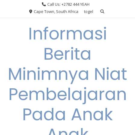
Skip
Call Us: +2782 444 YEAH
to
Cape Town, South Africa
togel
content
Informasi
Berita
Minimnya Niat
Pembelajaran
Pada Anak
Anak