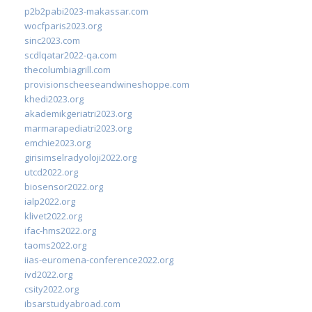
p2b2pabi2023-makassar.com
wocfparis2023.org
sinc2023.com
scdlqatar2022-qa.com
thecolumbiagrill.com
provisionscheeseandwineshoppe.com
khedi2023.org
akademikgeriatri2023.org
marmarapediatri2023.org
emchie2023.org
girisimselradyoloji2022.org
utcd2022.org
biosensor2022.org
ialp2022.org
klivet2022.org
ifac-hms2022.org
taoms2022.org
iias-euromena-conference2022.org
ivd2022.org
csity2022.org
ibsarstudyabroad.com