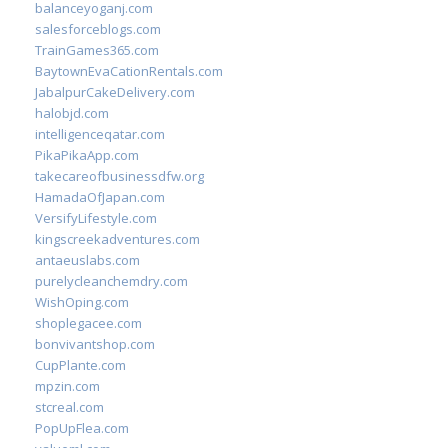
balanceyoganj.com
salesforceblogs.com
TrainGames365.com
BaytownEvaCationRentals.com
JabalpurCakeDelivery.com
halobjd.com
intelligenceqatar.com
PikaPikaApp.com
takecareofbusinessdfw.org
HamadaOfJapan.com
VersifyLifestyle.com
kingscreekadventures.com
antaeuslabs.com
purelycleanchemdry.com
WishOping.com
shoplegacee.com
bonvivantshop.com
CupPlante.com
mpzin.com
stcreal.com
PopUpFlea.com