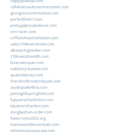
happypawspl.com
callahansautoservicecenter.com
georgiascornermarket.com
perfectfit24-7.com
portugalprivatedriver.com
von-racer.com
coffeeshopcharleston.com
salon104mainstreet.com
alkaspringswater.com
318mainstreet8h.com
lovenailsspari.com
oakberry-kuwait.com
quartzliterary.com
friendsofbroderickpark.com
studiopiattellina.com
jannagrillspringfield.com
fujiyamacharleston.com
elpatronchardon.com
donglaishun-order.com
fiamc-rome2022.org
mariceworldessentials.com
lafisheriarestaurant.com