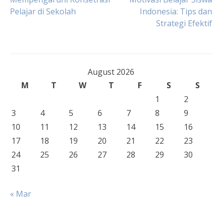
Pelajar di Sekolah
Indonesia: Tips dan
navigation
Strategi Efektif
August 2026
M
T
W
T
F
S
S
1
2
3
4
5
6
7
8
9
10
11
12
13
14
15
16
17
18
19
20
21
22
23
24
25
26
27
28
29
30
31
« Mar