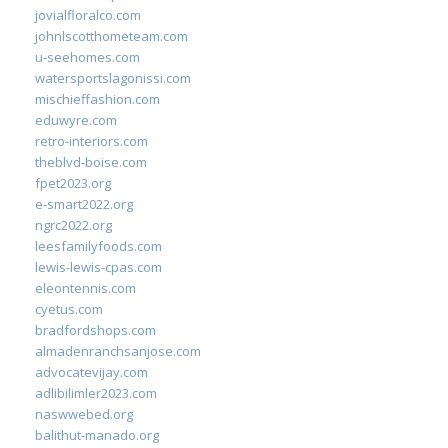
jovialfloralco.com
johnlscotthometeam.com
u-seehomes.com
watersportslagonissi.com
mischieffashion.com
eduwyre.com
retro-interiors.com
theblvd-boise.com
fpet2023.org
e-smart2022.org
ngrc2022.org
leesfamilyfoods.com
lewis-lewis-cpas.com
eleontennis.com
cyetus.com
bradfordshops.com
almadenranchsanjose.com
advocatevijay.com
adlibilimler2023.com
naswwebed.org
balithut-manado.org