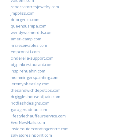
valueml.com
rebeccatorresjewelry.com
jmpbliss.com
drjorgerico.com
queensushipa.com
wendyweimerdds.com
ameri-camp.com
hrsreceivables.com
empconst1.com
cinderella-support.com
bigpinkrestaurant.com
inspirehuahin.com
memmingerspainting.com
jeremypbeasley.com
thesandwichdepotcos.com
drgiggleshouseofpain.com
hotflashdesigns.com
garagenadeau.com
lifestylechauffeurservice.com
EverNewNails.com
insideoutdecoratingcentre.com
salvatoresinpoint.com