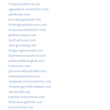
915jazzandmore.com
aguadulce-countryfair.com
jakehovis.com
bosswingsduluth.com
birminghamautocare.com
tonyscountrykitchen.com
jbellasnailspa.com
mychaihouse.com
alvisgrooming.com
thegeorginaestate.com
blythewoodseafood.com
paolosdelibangkok.com
bobacove.com
phoone24brookfield.com
mickeybarmama.com
roadwayconstructioninc.com
shopdragonflyboutique.com
sportszilla.org
batchprovisionsbar.com
brasserie-gobette.com
musicrearte.com