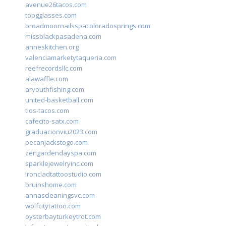
avenue26tacos.com
topgglasses.com
broadmoornailsspacoloradosprings.com
missblackpasadena.com
anneskitchen.org
valenciamarketytaqueria.com
reefrecordsllc.com
alawaffle.com
aryouthfishing.com
united-basketball.com
tios-tacos.com
cafecito-satx.com
graduacionviu2023.com
pecanjackstogo.com
zengardendayspa.com
sparklejewelryinc.com
ironcladtattoostudio.com
bruinshome.com
annascleaningsvc.com
wolfcitytattoo.com
oysterbayturkeytrot.com