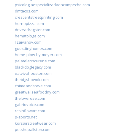
psicologiaespecializadaencampeche.com
dmtacos.com
crescentstreetprinting.com
hornopizza.com
driveadragster.com
hematologa.com
lizaivanov.com
guesttinyhomes.com
home-plow-by-meyer.com
palatelatincuisine.com
blackdoglegacy.com
eatvivahouston.com
thebigshowok.com
chimeandstave.com
greatwallseafoodny.com
theloverose.com
gabriovoice.com
resinflowart.com
p-sports.net
korsairstreetwear.com
petshopallston.com