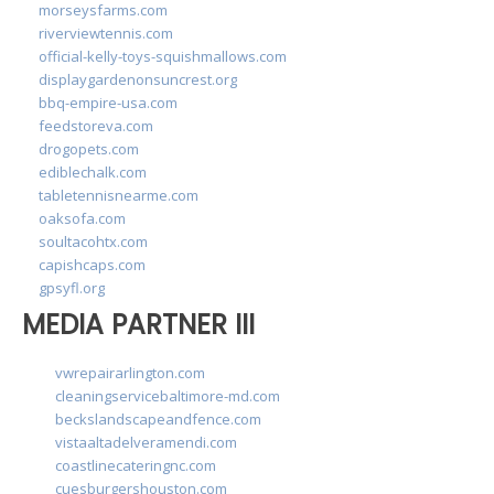
morseysfarms.com
riverviewtennis.com
official-kelly-toys-squishmallows.com
displaygardenonsuncrest.org
bbq-empire-usa.com
feedstoreva.com
drogopets.com
ediblechalk.com
tabletennisnearme.com
oaksofa.com
soultacohtx.com
capishcaps.com
gpsyfl.org
MEDIA PARTNER III
vwrepairarlington.com
cleaningservicebaltimore-md.com
beckslandscapeandfence.com
vistaaltadelveramendi.com
coastlinecateringnc.com
cuesburgershouston.com