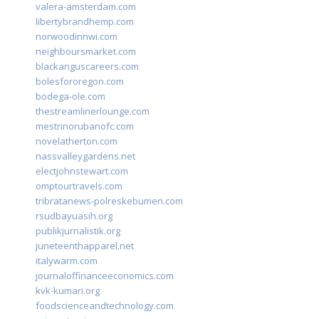
valera-amsterdam.com
libertybrandhemp.com
norwoodinnwi.com
neighboursmarket.com
blackanguscareers.com
bolesfororegon.com
bodega-ole.com
thestreamlinerlounge.com
mestrinorubanofc.com
novelatherton.com
nassvalleygardens.net
electjohnstewart.com
omptourtravels.com
tribratanews-polreskebumen.com
rsudbayuasih.org
publikjurnalistik.org
juneteenthapparel.net
italywarm.com
journaloffinanceeconomics.com
kvk-kumari.org
foodscienceandtechnology.com