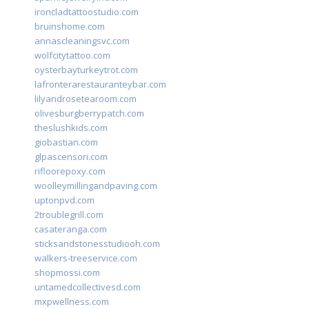
ironcladtattoostudio.com
bruinshome.com
annascleaningsvc.com
wolfcitytattoo.com
oysterbayturkeytrot.com
lafronterarestauranteybar.com
lilyandrosetearoom.com
olivesburgberrypatch.com
theslushkids.com
giobastian.com
glpascensori.com
rifloorepoxy.com
woolleymillingandpaving.com
uptonpvd.com
2troublegrill.com
casateranga.com
sticksandstonesstudiooh.com
walkers-treeservice.com
shopmossi.com
untamedcollectivesd.com
mxpwellness.com