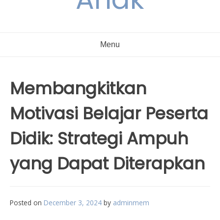
Menu
Membangkitkan
Motivasi Belajar Peserta
Didik: Strategi Ampuh
yang Dapat Diterapkan
Posted on
December 3, 2024
by
adminmem