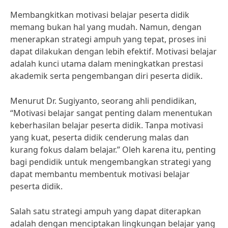
Membangkitkan motivasi belajar peserta didik
memang bukan hal yang mudah. Namun, dengan
menerapkan strategi ampuh yang tepat, proses ini
dapat dilakukan dengan lebih efektif. Motivasi belajar
adalah kunci utama dalam meningkatkan prestasi
akademik serta pengembangan diri peserta didik.
Menurut Dr. Sugiyanto, seorang ahli pendidikan,
“Motivasi belajar sangat penting dalam menentukan
keberhasilan belajar peserta didik. Tanpa motivasi
yang kuat, peserta didik cenderung malas dan
kurang fokus dalam belajar.” Oleh karena itu, penting
bagi pendidik untuk mengembangkan strategi yang
dapat membantu membentuk motivasi belajar
peserta didik.
Salah satu strategi ampuh yang dapat diterapkan
adalah dengan menciptakan lingkungan belajar yang