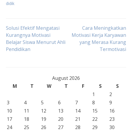
didik
Post
Solusi Efektif Mengatasi
Cara Meningkatkan
Kurangnya Motivasi
Motivasi Kerja Karyawan
Belajar Siswa Menurut Ahli
yang Merasa Kurang
navigation
Pendidikan
Termotivasi
August 2026
M
T
W
T
F
S
S
1
2
3
4
5
6
7
8
9
10
11
12
13
14
15
16
17
18
19
20
21
22
23
24
25
26
27
28
29
30