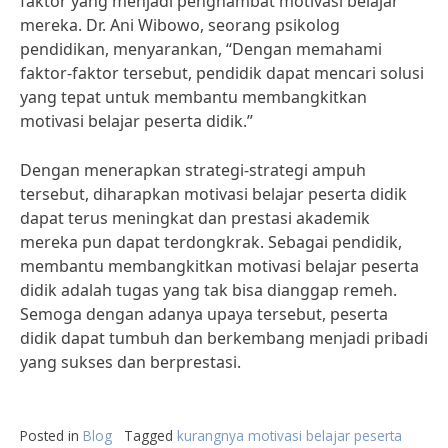
faktor yang menjadi penghambat motivasi belajar
mereka. Dr. Ani Wibowo, seorang psikolog
pendidikan, menyarankan, “Dengan memahami
faktor-faktor tersebut, pendidik dapat mencari solusi
yang tepat untuk membantu membangkitkan
motivasi belajar peserta didik.”
Dengan menerapkan strategi-strategi ampuh
tersebut, diharapkan motivasi belajar peserta didik
dapat terus meningkat dan prestasi akademik
mereka pun dapat terdongkrak. Sebagai pendidik,
membantu membangkitkan motivasi belajar peserta
didik adalah tugas yang tak bisa dianggap remeh.
Semoga dengan adanya upaya tersebut, peserta
didik dapat tumbuh dan berkembang menjadi pribadi
yang sukses dan berprestasi.
Posted in
Blog
Tagged
kurangnya motivasi belajar peserta