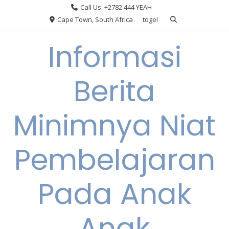
Skip
Call Us: +2782 444 YEAH
to
Cape Town, South Africa
togel
content
Informasi
Berita
Minimnya Niat
Pembelajaran
Pada Anak
Anak