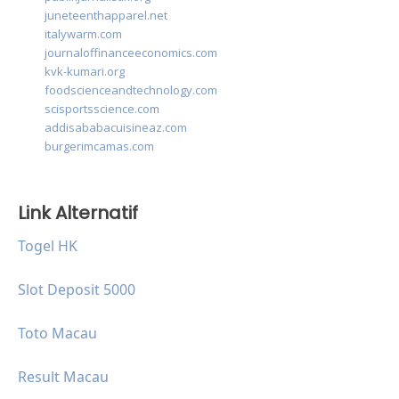
juneteenthapparel.net
italywarm.com
journaloffinanceeconomics.com
kvk-kumari.org
foodscienceandtechnology.com
scisportsscience.com
addisababacuisineaz.com
burgerimcamas.com
Link Alternatif
Togel HK
Slot Deposit 5000
Toto Macau
Result Macau