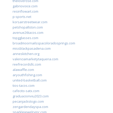
theloverose.com
gabriovoice.com
resinflowart.com
p-sports.net
korsairstreetwear.com
petshopallston.com
avenue26tacos.com
topgglasses.com
broadmoornailsspacoloradosprings.com
missblackpasadena.com
anneskitchen.org
valenciamarketytaqueria.com
reefrecordsllc.com
alawaffle.com
aryouthfishing.com
united-basketball.com
tios-tacos.com
cafecito-satx.com
graduacionviu2023.com
pecanjackstogo.com
zengardendayspa.com
sparklejewelryinc.com