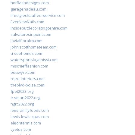
hotflashdesigns.com
garagenadeau.com
lifestylechauffeurservice.com
EverNewNails.com
insideoutdecoratingcentre.com
salvatoresinpoint.com
jovialfloralco.com
johnlscotthometeam.com
u-seehomes.com
watersportslagonissi.com
mischieffashion.com
eduwyre.com
retro-interiors.com
theblvd-boise.com
fpet2023.org
e-smart2022.org
ngrc2022.org
leesfamilyfoods.com
lewis-lewis-cpas.com
eleontennis.com
cyetus.com