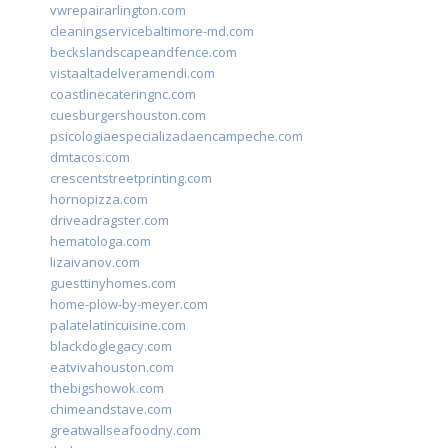
vwrepairarlington.com
cleaningservicebaltimore-md.com
beckslandscapeandfence.com
vistaaltadelveramendi.com
coastlinecateringnc.com
cuesburgershouston.com
psicologiaespecializadaencampeche.com
dmtacos.com
crescentstreetprinting.com
hornopizza.com
driveadragster.com
hematologa.com
lizaivanov.com
guesttinyhomes.com
home-plow-by-meyer.com
palatelatincuisine.com
blackdoglegacy.com
eatvivahouston.com
thebigshowok.com
chimeandstave.com
greatwallseafoodny.com