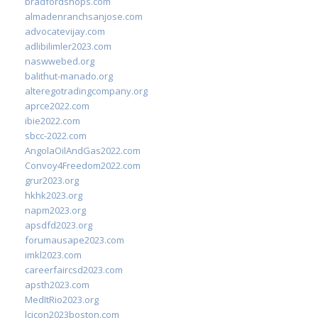
bradfordshops.com
almadenranchsanjose.com
advocatevijay.com
adlibilimler2023.com
naswwebed.org
balithut-manado.org
alteregotradingcompany.org
aprce2022.com
ibie2022.com
sbcc-2022.com
AngolaOilAndGas2022.com
Convoy4Freedom2022.com
grur2023.org
hkhk2023.org
napm2023.org
apsdfd2023.org
forumausape2023.com
imkl2023.com
careerfaircsd2023.com
apsth2023.com
MedItRio2023.org
lcicon2023boston.com