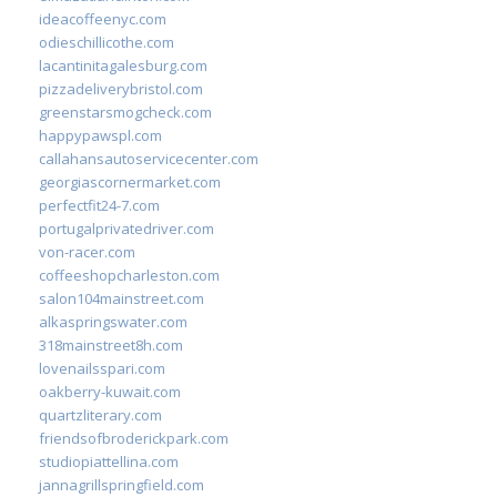
ideacoffeenyc.com
odieschillicothe.com
lacantinitagalesburg.com
pizzadeliverybristol.com
greenstarsmogcheck.com
happypawspl.com
callahansautoservicecenter.com
georgiascornermarket.com
perfectfit24-7.com
portugalprivatedriver.com
von-racer.com
coffeeshopcharleston.com
salon104mainstreet.com
alkaspringswater.com
318mainstreet8h.com
lovenailsspari.com
oakberry-kuwait.com
quartzliterary.com
friendsofbroderickpark.com
studiopiattellina.com
jannagrillspringfield.com