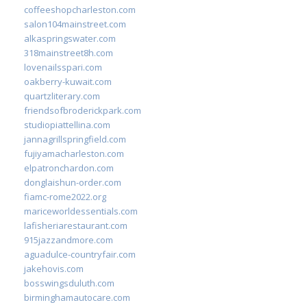
coffeeshopcharleston.com
salon104mainstreet.com
alkaspringswater.com
318mainstreet8h.com
lovenailsspari.com
oakberry-kuwait.com
quartzliterary.com
friendsofbroderickpark.com
studiopiattellina.com
jannagrillspringfield.com
fujiyamacharleston.com
elpatronchardon.com
donglaishun-order.com
fiamc-rome2022.org
mariceworldessentials.com
lafisheriarestaurant.com
915jazzandmore.com
aguadulce-countryfair.com
jakehovis.com
bosswingsduluth.com
birminghamautocare.com