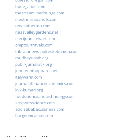
bolesfororegon.com
bodega-ole.com
thestreamlinerlounge.com
mestrinorubanofc.com
novelatherton.com
nassvalleygardens.net
electjohnstewart.com
omptourtravels.com
tribratanews-polreskebumen.com
rsudbayuasih.org
publikjurnalistik.org
juneteenthapparel.net
italywarm.com
journaloffinanceeconomics.com
kvk-kumari.org
foodscienceandtechnology.com
scisportsscience.com
addisababacuisineaz.com
burgerimcamas.com