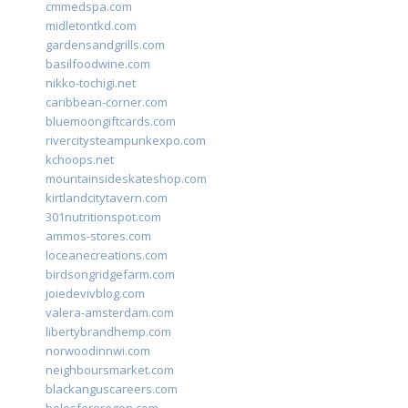
cmmedspa.com
midletontkd.com
gardensandgrills.com
basilfoodwine.com
nikko-tochigi.net
caribbean-corner.com
bluemoongiftcards.com
rivercitysteampunkexpo.com
kchoops.net
mountainsideskateshop.com
kirtlandcitytavern.com
301nutritionspot.com
ammos-stores.com
loceanecreations.com
birdsongridgefarm.com
joiedevivblog.com
valera-amsterdam.com
libertybrandhemp.com
norwoodinnwi.com
neighboursmarket.com
blackanguscareers.com