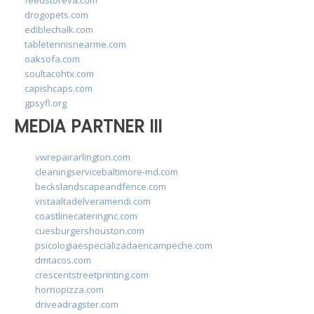
drogopets.com
ediblechalk.com
tabletennisnearme.com
oaksofa.com
soultacohtx.com
capishcaps.com
gpsyfl.org
MEDIA PARTNER III
vwrepairarlington.com
cleaningservicebaltimore-md.com
beckslandscapeandfence.com
vistaaltadelveramendi.com
coastlinecateringnc.com
cuesburgershouston.com
psicologiaespecializadaencampeche.com
dmtacos.com
crescentstreetprinting.com
hornopizza.com
driveadragster.com