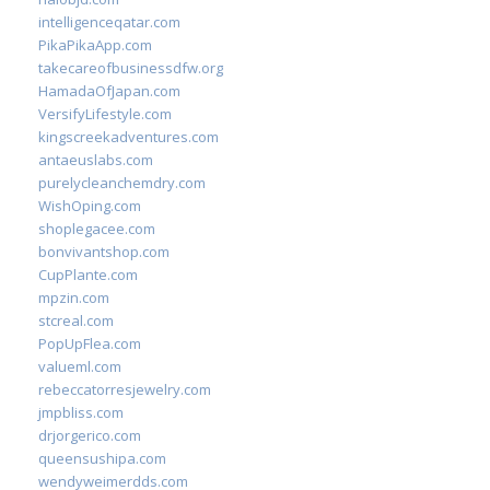
intelligenceqatar.com
PikaPikaApp.com
takecareofbusinessdfw.org
HamadaOfJapan.com
VersifyLifestyle.com
kingscreekadventures.com
antaeuslabs.com
purelycleanchemdry.com
WishOping.com
shoplegacee.com
bonvivantshop.com
CupPlante.com
mpzin.com
stcreal.com
PopUpFlea.com
valueml.com
rebeccatorresjewelry.com
jmpbliss.com
drjorgerico.com
queensushipa.com
wendyweimerdds.com