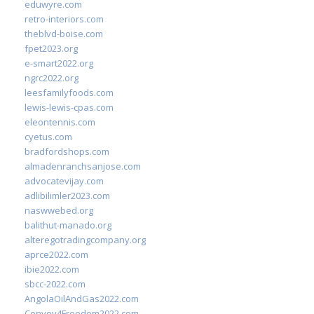
eduwyre.com
retro-interiors.com
theblvd-boise.com
fpet2023.org
e-smart2022.org
ngrc2022.org
leesfamilyfoods.com
lewis-lewis-cpas.com
eleontennis.com
cyetus.com
bradfordshops.com
almadenranchsanjose.com
advocatevijay.com
adlibilimler2023.com
naswwebed.org
balithut-manado.org
alteregotradingcompany.org
aprce2022.com
ibie2022.com
sbcc-2022.com
AngolaOilAndGas2022.com
Convoy4Freedom2022.com