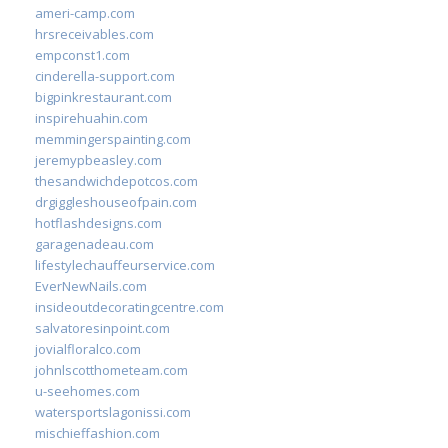
ameri-camp.com
hrsreceivables.com
empconst1.com
cinderella-support.com
bigpinkrestaurant.com
inspirehuahin.com
memmingerspainting.com
jeremypbeasley.com
thesandwichdepotcos.com
drgiggleshouseofpain.com
hotflashdesigns.com
garagenadeau.com
lifestylechauffeurservice.com
EverNewNails.com
insideoutdecoratingcentre.com
salvatoresinpoint.com
jovialfloralco.com
johnlscotthometeam.com
u-seehomes.com
watersportslagonissi.com
mischieffashion.com