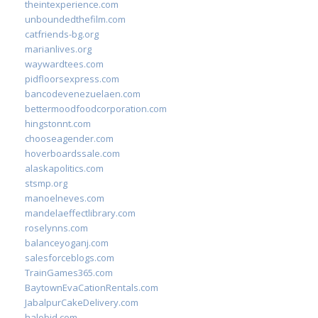
theintexperience.com
unboundedthefilm.com
catfriends-bg.org
marianlives.org
waywardtees.com
pidfloorsexpress.com
bancodevenezuelaen.com
bettermoodfoodcorporation.com
hingstonnt.com
chooseagender.com
hoverboardssale.com
alaskapolitics.com
stsmp.org
manoelneves.com
mandelaeffectlibrary.com
roselynns.com
balanceyoganj.com
salesforceblogs.com
TrainGames365.com
BaytownEvaCationRentals.com
JabalpurCakeDelivery.com
halobjd.com