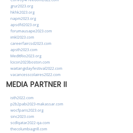
grur2023.org
hkhk2023.org
napm2023.org
apsdfd2023.org
forumausape2023.com
imkl2023.com
careerfaircsd2023.com
apsth2023.com
MedItRio2023.org
lcicon2023boston.com
waitangidayfestival2022.com
vacancesscolaires2022.com
MEDIA PARTNER II
isth2022.com
p2b2pabi2023-makassar.com
wocfparis2023.org
sinc2023.com
scdlqatar2022-qa.com
thecolumbiagrill.com