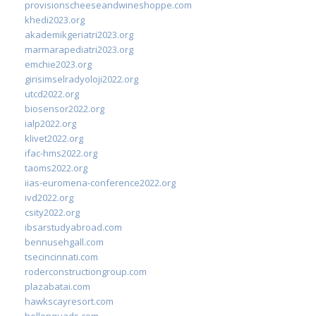
provisionscheeseandwineshoppe.com
khedi2023.org
akademikgeriatri2023.org
marmarapediatri2023.org
emchie2023.org
girisimselradyoloji2022.org
utcd2022.org
biosensor2022.org
ialp2022.org
klivet2022.org
ifac-hms2022.org
taoms2022.org
iias-euromena-conference2022.org
ivd2022.org
csity2022.org
ibsarstudyabroad.com
bennusehgall.com
tsecincinnati.com
roderconstructiongroup.com
plazabatai.com
hawkscayresort.com
hellonquads.com