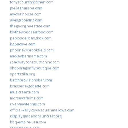
tonyscountrykitchen.com
jbellasnailspa.com
mychaihouse.com
alvisgrooming.com
thegeorginaestate.com
blythewoodseafood.com
paolosdelibangkok.com
bobacove.com
phoone24brookfield.com
mickeybarmama.com
roadwayconstructioninc.com
shopdragonflyboutique.com
sportszilla.org
batchprovisionsbar.com
brasserie-gobette.com
musicrearte.com
morseysfarms.com
riverviewtennis.com
official-kelly-toys-squishmallows.com
displaygardenonsuncrest.org
bbq-empire-usa.com
feedstoreva.com