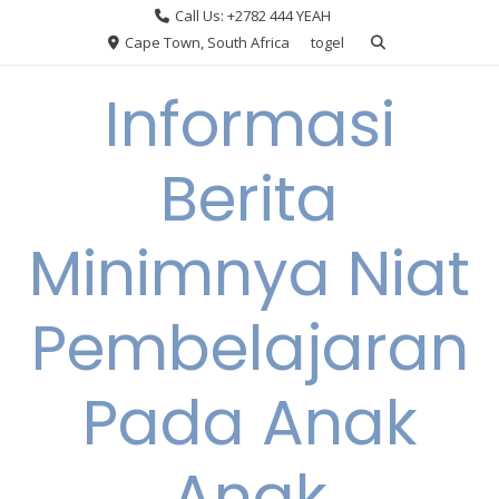
Skip
Call Us: +2782 444 YEAH
to
Cape Town, South Africa
togel
content
Informasi
Berita
Minimnya Niat
Pembelajaran
Pada Anak
Anak