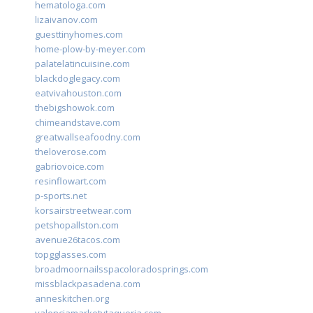
hematologa.com
lizaivanov.com
guesttinyhomes.com
home-plow-by-meyer.com
palatelatincuisine.com
blackdoglegacy.com
eatvivahouston.com
thebigshowok.com
chimeandstave.com
greatwallseafoodny.com
theloverose.com
gabriovoice.com
resinflowart.com
p-sports.net
korsairstreetwear.com
petshopallston.com
avenue26tacos.com
topgglasses.com
broadmoornailsspacoloradosprings.com
missblackpasadena.com
anneskitchen.org