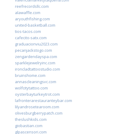
valenciamarketytaqueria.com
reefrecordsllc.com
alawaffle.com
aryouthfishing.com
united-basketball.com
tios-tacos.com
cafecito-satx.com
graduacionviu2023.com
pecanjackstogo.com
zengardendayspa.com
sparklejewelryinc.com
ironcladtattoostudio.com
bruinshome.com
annascleaningsvc.com
wolfcitytattoo.com
oysterbayturkeytrot.com
lafronterarestauranteybar.com
lilyandrosetearoom.com
olivesburgberrypatch.com
theslushkids.com
giobastian.com
glpascensori.com