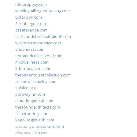
rifloorepoxy.com
woolleymillingandpaving.com
uptonpvd.com
2troublegrill.com
casateranga.com
sticksandstonesstudiooh.com
walkers-treeservice.com
shopmossi.com
untamedcollectivesd.com
mxpwellness.com
infernocanine.com
thepaperhousecollection.com
allisonwillisholley.com
solslite.org
portwayinn.com
djmaddogmusic.com
thesoundarchitects.com
allin1roofing.com
keepjudgewebb.com
anatomyofadventure.com
drivancastillo.com