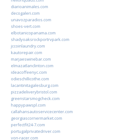
diarioanimales.com
decogaleri.com
unavozparadios.com
shoes-vert.com
elbotanicopanama.com
shadyoaksrockportrvpark.com
jccoinlaundry.com
kautorepair.com
marjaeswinebar.com
elmazatlanclinton.com
ideacoffeenyc.com
odieschillicothe.com
lacantinitagalesburg.com
pizzadeliverybristol.com
greenstarsmogcheck.com
happypawspl.com
callahansautoservicecenter.com
georgiascornermarket.com
perfectfit24-7.com
portugalprivatedriver.com
von-racer.com