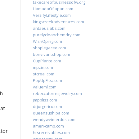
takecareofbusinessdfw.org
HamadaOfJapan.com
VersifyLifestyle.com
kingscreekadventures.com
antaeuslabs.com
purelycleanchemdry.com
WishOping.com
shoplegacee.com
bonvivantshop.com
CupPlante.com
mpzin.com
stcreal.com
PopUpFlea.com
valueml.com
eh
rebeccatorresjewelry.com
jmpbliss.com
drjorgerico.com
gat
queensushipa.com
wendyweimerdds.com
ameri-camp.com
ktor
hrsreceivables.com