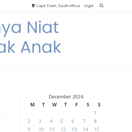
Cape Town, South Africa
togel
nya Niat
ak Anak
December 2024
M
T
W
T
F
S
S
1
2
3
4
5
6
7
8
9
10
11
12
13
14
15