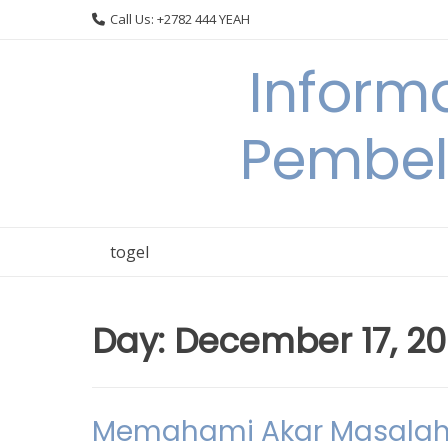
Skip
Call Us: +2782 444 YEAH
to
content
Informa
Pembel
togel
Day:
December 17, 2
Memahami Akar Masalah 