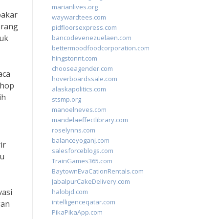
marianlives.org
pakar
waywardtees.com
orang
pidfloorsexpress.com
tuk
bancodevenezuelaen.com
bettermoodfoodcorporation.com
hingstonnt.com
chooseagender.com
aca
hoverboardssale.com
shop
alaskapolitics.com
ih
stsmp.org
manoelneves.com
mandelaeffectlibrary.com
roselynns.com
balanceyoganj.com
ir
salesforceblogs.com
lu
TrainGames365.com
BaytownEvaCationRentals.com
JabalpurCakeDelivery.com
vasi
halobjd.com
intelligenceqatar.com
gan
PikaPikaApp.com