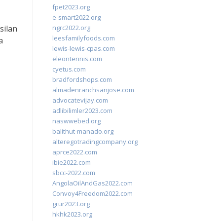
fpet2023.org
e-smart2022.org
silan
ngrc2022.org
leesfamilyfoods.com
a
lewis-lewis-cpas.com
eleontennis.com
cyetus.com
bradfordshops.com
almadenranchsanjose.com
advocatevijay.com
adlibilimler2023.com
naswwebed.org
balithut-manado.org
alteregotradingcompany.org
aprce2022.com
ibie2022.com
sbcc-2022.com
AngolaOilAndGas2022.com
Convoy4Freedom2022.com
grur2023.org
hkhk2023.org