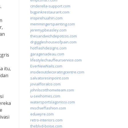
empconst1.com
.
cinderella-support.com
bigpinkrestaurant.com
inspirehuahin.com
n
memmingerspainting.com
r,
jeremypbeasley.com
kan
thesandwichdepotcos.com
drgiggleshouseofpain.com
hotflashdesigns.com
garagenadeau.com
ggris
lifestylechauffeurservice.com
EverNewNails.com
 itu,
insideoutdecoratingcentre.com
 dan
salvatoresinpoint.com
jovialfloralco.com
johnlscotthometeam.com
si
u-seehomes.com
watersportslagonissi.com
ereka
mischieffashion.com
de
eduwyre.com
ivasi
retro-interiors.com
theblvd-boise.com