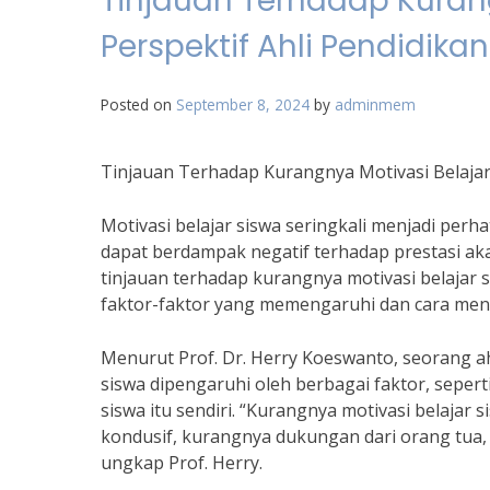
Tinjauan Terhadap Kurang
Perspektif Ahli Pendidikan
Posted on
September 8, 2024
by
adminmem
Tinjauan Terhadap Kurangnya Motivasi Belajar 
Motivasi belajar siswa seringkali menjadi perh
dapat berdampak negatif terhadap prestasi a
tinjauan terhadap kurangnya motivasi belajar s
faktor-faktor yang memengaruhi dan cara meng
Menurut Prof. Dr. Herry Koeswanto, seorang ahl
siswa dipengaruhi oleh berbagai faktor, sepert
siswa itu sendiri. “Kurangnya motivasi belajar 
kondusif, kurangnya dukungan dari orang tua, 
ungkap Prof. Herry.