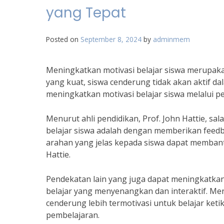
yang Tepat
Posted on
September 8, 2024
by
adminmem
Meningkatkan motivasi belajar siswa merupaka
yang kuat, siswa cenderung tidak akan aktif 
meningkatkan motivasi belajar siswa melalui p
Menurut ahli pendidikan, Prof. John Hattie, sa
belajar siswa adalah dengan memberikan feedb
arahan yang jelas kepada siswa dapat membantu
Hattie.
Pendekatan lain yang juga dapat meningkatkan
belajar yang menyenangkan dan interaktif. Men
cenderung lebih termotivasi untuk belajar ket
pembelajaran.