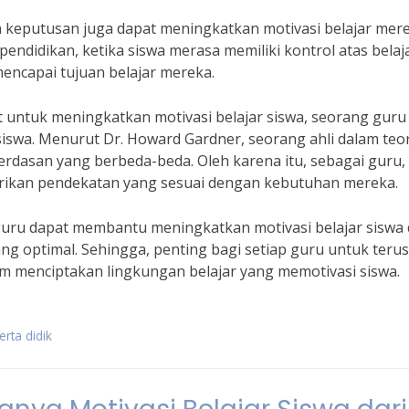
n keputusan juga dapat meningkatkan motivasi belajar mere
pendidikan, ketika siswa merasa memiliki kontrol atas belaj
encapai tujuan belajar mereka.
untuk meningkatkan motivasi belajar siswa, seorang guru
swa. Menurut Dr. Howard Gardner, seorang ahli dalam teor
erdasan yang berbeda-beda. Oleh karena itu, sebagai guru, 
ikan pendekatan yang sesuai dengan kebutuhan mereka.
uru dapat membantu meningkatkan motivasi belajar siswa
g optimal. Sehingga, penting bagi setiap guru untuk terus
menciptakan lingkungan belajar yang memotivasi siswa.
rta didik