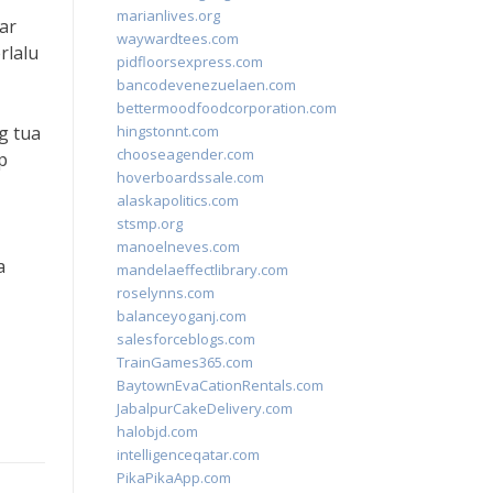
marianlives.org
ar
waywardtees.com
rlalu
pidfloorsexpress.com
bancodevenezuelaen.com
bettermoodfoodcorporation.com
g tua
hingstonnt.com
chooseagender.com
p
hoverboardssale.com
alaskapolitics.com
stsmp.org
manoelneves.com
a
mandelaeffectlibrary.com
roselynns.com
balanceyoganj.com
salesforceblogs.com
TrainGames365.com
BaytownEvaCationRentals.com
JabalpurCakeDelivery.com
halobjd.com
intelligenceqatar.com
PikaPikaApp.com