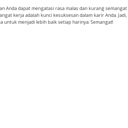
kan Anda dapat mengatasi rasa malas dan kurang semangat 
ngat kerja adalah kunci kesuksesan dalam karir Anda. Jadi,
 untuk menjadi lebih baik setiap harinya. Semangat!