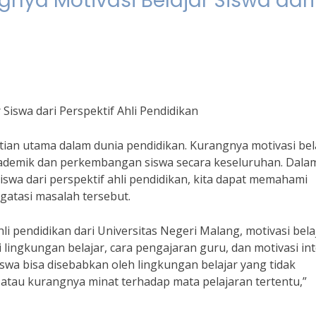
nya Motivasi Belajar Siswa dari
Siswa dari Perspektif Ahli Pendidikan
atian utama dalam dunia pendidikan. Kurangnya motivasi bel
kademik dan perkembangan siswa secara keseluruhan. Dala
iswa dari perspektif ahli pendidikan, kita dapat memahami
atasi masalah tersebut.
i pendidikan dari Universitas Negeri Malang, motivasi bela
i lingkungan belajar, cara pengajaran guru, dan motivasi in
siswa bisa disebabkan oleh lingkungan belajar yang tidak
atau kurangnya minat terhadap mata pelajaran tertentu,”