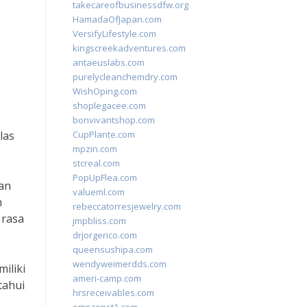
takecareofbusinessdfw.org
HamadaOfJapan.com
VersifyLifestyle.com
kingscreekadventures.com
antaeuslabs.com
purelycleanchemdry.com
WishOping.com
shoplegacee.com
bonvivantshop.com
las
CupPlante.com
mpzin.com
stcreal.com
PopUpFlea.com
kan
valueml.com
h
rebeccatorresjewelry.com
 rasa
jmpbliss.com
drjorgerico.com
queensushipa.com
wendyweimerdds.com
iliki
ameri-camp.com
tahui
hrsreceivables.com