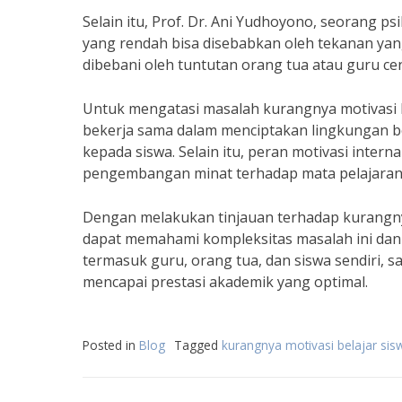
Selain itu, Prof. Dr. Ani Yudhoyono, seorang 
yang rendah bisa disebabkan oleh tekanan yang
dibebani oleh tuntutan orang tua atau guru cend
Untuk mengatasi masalah kurangnya motivasi b
bekerja sama dalam menciptakan lingkungan b
kepada siswa. Selain itu, peran motivasi intern
pengembangan minat terhadap mata pelajaran y
Dengan melakukan tinjauan terhadap kurangnya m
dapat memahami kompleksitas masalah ini dan 
termasuk guru, orang tua, dan siswa sendiri, 
mencapai prestasi akademik yang optimal.
Posted in
Blog
Tagged
kurangnya motivasi belajar sis