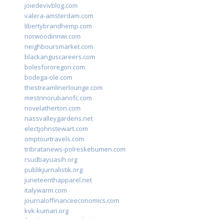
joiedevivblog.com
valera-amsterdam.com
libertybrandhemp.com
norwoodinnwi.com
neighboursmarket.com
blackanguscareers.com
bolesfororegon.com
bodega-ole.com
thestreamlinerlounge.com
mestrinorubanofc.com
novelatherton.com
nassvalleygardens.net
electjohnstewart.com
omptourtravels.com
tribratanews-polreskebumen.com
rsudbayuasih.org
publikjurnalistik.org
juneteenthapparel.net
italywarm.com
journaloffinanceeconomics.com
kvk-kumari.org