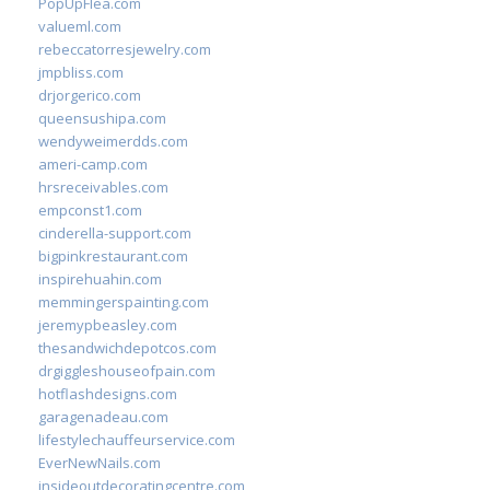
PopUpFlea.com
valueml.com
rebeccatorresjewelry.com
jmpbliss.com
drjorgerico.com
queensushipa.com
wendyweimerdds.com
ameri-camp.com
hrsreceivables.com
empconst1.com
cinderella-support.com
bigpinkrestaurant.com
inspirehuahin.com
memmingerspainting.com
jeremypbeasley.com
thesandwichdepotcos.com
drgiggleshouseofpain.com
hotflashdesigns.com
garagenadeau.com
lifestylechauffeurservice.com
EverNewNails.com
insideoutdecoratingcentre.com