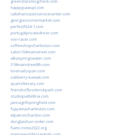
greenstarsmogcheck.com
happypawspl.com
callahansautoservicecenter.com
georgiascornermarket.com
perfectfit24-7.com
portugalprivatedriver.com
von-racer.com
coffeeshopcharleston.com
salon104mainstreet.com
alkaspringswater.com
318mainstreet8h.com
lovenailsspari.com
oakberry-kuwait.com
quartzliterary.com
friendsofbroderickpark.com
studiopiattellina.com
jannagrillspringfield.com
fujiyamacharleston.com
elpatronchardon.com
donglaishun-order.com
fiamc-rome2022.org
mariceworldessentials.com