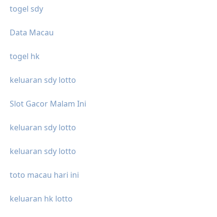
togel sdy
Data Macau
togel hk
keluaran sdy lotto
Slot Gacor Malam Ini
keluaran sdy lotto
keluaran sdy lotto
toto macau hari ini
keluaran hk lotto