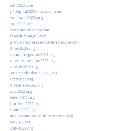
isth2022.com
p2b2pabi2023-makassar.com
wocfparis2023.org
sinc2023.com
scdlqatar2022-qa.com
thecolumbiagrill.com
provisionscheeseandwineshoppe.com
khedi2023.org
akademikgeriatri2023.org
marmarapediatri2023.org
emchie2023.org
girisimselradyoloji2022.org
utcd2022.org
biosensor2022.org
ialp2022.org
klivet2022.org
ifac-hms2022.org
taoms2022.org
iias-euromena-conference2022.org
ivd2022.org
csity2022.org