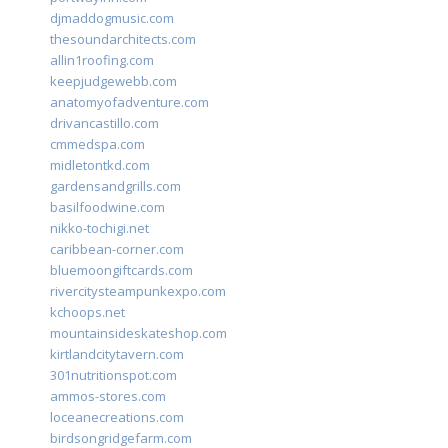
djmaddogmusic.com
thesoundarchitects.com
allin1roofing.com
keepjudgewebb.com
anatomyofadventure.com
drivancastillo.com
cmmedspa.com
midletontkd.com
gardensandgrills.com
basilfoodwine.com
nikko-tochigi.net
caribbean-corner.com
bluemoongiftcards.com
rivercitysteampunkexpo.com
kchoops.net
mountainsideskateshop.com
kirtlandcitytavern.com
301nutritionspot.com
ammos-stores.com
loceanecreations.com
birdsongridgefarm.com