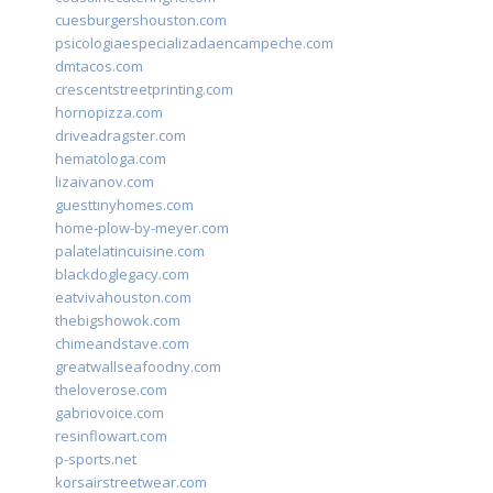
cuesburgershouston.com
psicologiaespecializadaencampeche.com
dmtacos.com
crescentstreetprinting.com
hornopizza.com
driveadragster.com
hematologa.com
lizaivanov.com
guesttinyhomes.com
home-plow-by-meyer.com
palatelatincuisine.com
blackdoglegacy.com
eatvivahouston.com
thebigshowok.com
chimeandstave.com
greatwallseafoodny.com
theloverose.com
gabriovoice.com
resinflowart.com
p-sports.net
korsairstreetwear.com