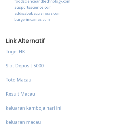
foodscienceandtechnology.com
scisportsscience.com
addisababacuisineaz.com
burgerimcamas.com
Link Alternatif
Togel HK
Slot Deposit 5000
Toto Macau
Result Macau
keluaran kamboja hari ini
keluaran macau