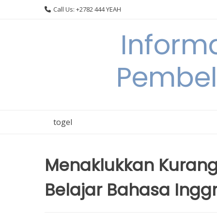
Skip
Call Us: +2782 444 YEAH
to
content
Informa
Pembel
togel
Menaklukkan Kurang
Belajar Bahasa Inggr