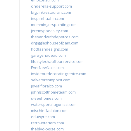
empconst1.com
cinderella-support.com
bigpinkrestaurant.com
inspirehuahin.com
memmingerspainting.com
jeremypbeasley.com
thesandwichdepotcos.com
drgiggleshouseofpain.com
hotflashdesigns.com
garagenadeau.com
lifestylechauffeurservice.com
EverNewNails.com
insideoutdecoratingcentre.com
salvatoresinpoint.com
jovialfloralco.com
johnlscotthometeam.com
u-seehomes.com
watersportslagonissi.com
mischieffashion.com
eduwyre.com
retro-interiors.com
theblvd-boise.com