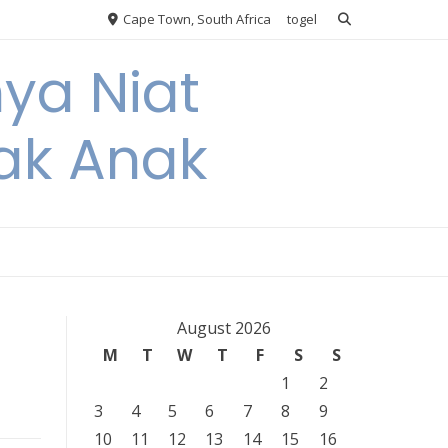
Cape Town, South Africa
togel
nya Niat
ak Anak
August 2026
M
T
W
T
F
S
S
1
2
3
4
5
6
7
8
9
10
11
12
13
14
15
16