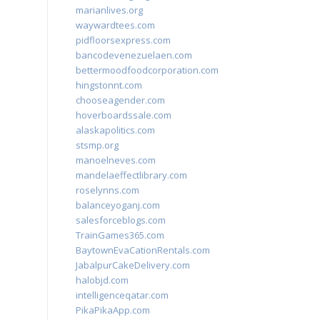
marianlives.org
waywardtees.com
pidfloorsexpress.com
bancodevenezuelaen.com
bettermoodfoodcorporation.com
hingstonnt.com
chooseagender.com
hoverboardssale.com
alaskapolitics.com
stsmp.org
manoelneves.com
mandelaeffectlibrary.com
roselynns.com
balanceyoganj.com
salesforceblogs.com
TrainGames365.com
BaytownEvaCationRentals.com
JabalpurCakeDelivery.com
halobjd.com
intelligenceqatar.com
PikaPikaApp.com