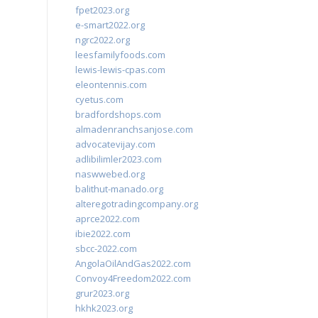
fpet2023.org
e-smart2022.org
ngrc2022.org
leesfamilyfoods.com
lewis-lewis-cpas.com
eleontennis.com
cyetus.com
bradfordshops.com
almadenranchsanjose.com
advocatevijay.com
adlibilimler2023.com
naswwebed.org
balithut-manado.org
alteregotradingcompany.org
aprce2022.com
ibie2022.com
sbcc-2022.com
AngolaOilAndGas2022.com
Convoy4Freedom2022.com
grur2023.org
hkhk2023.org