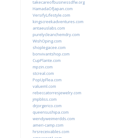
takecareofbusinessdfw.org
HamadaOfJapan.com
VersifyLifestyle.com
kingscreekadventures.com
antaeuslabs.com
purelycleanchemdry.com
WishOping.com
shoplegacee.com
bonvivantshop.com
CupPlante.com
mpzin.com
stcreal.com
PopUpFlea.com
valueml.com
rebeccatorresjewelry.com
jmpbliss.com
drjorgerico.com
queensushipa.com
wendyweimerdds.com
ameri-camp.com
hrsreceivables.com