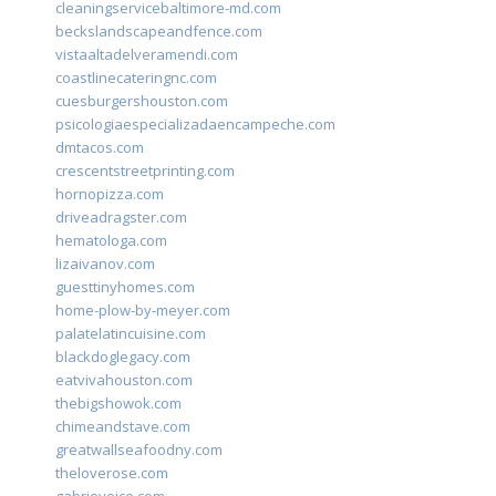
cleaningservicebaltimore-md.com
beckslandscapeandfence.com
vistaaltadelveramendi.com
coastlinecateringnc.com
cuesburgershouston.com
psicologiaespecializadaencampeche.com
dmtacos.com
crescentstreetprinting.com
hornopizza.com
driveadragster.com
hematologa.com
lizaivanov.com
guesttinyhomes.com
home-plow-by-meyer.com
palatelatincuisine.com
blackdoglegacy.com
eatvivahouston.com
thebigshowok.com
chimeandstave.com
greatwallseafoodny.com
theloverose.com