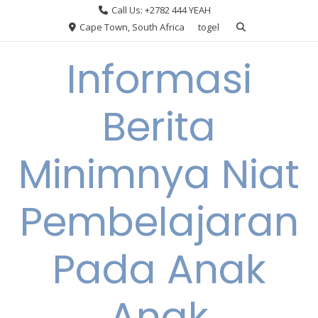
Skip
Call Us: +2782 444 YEAH
to
Cape Town, South Africa
togel
content
Informasi
Berita
Minimnya Niat
Pembelajaran
Pada Anak
Anak