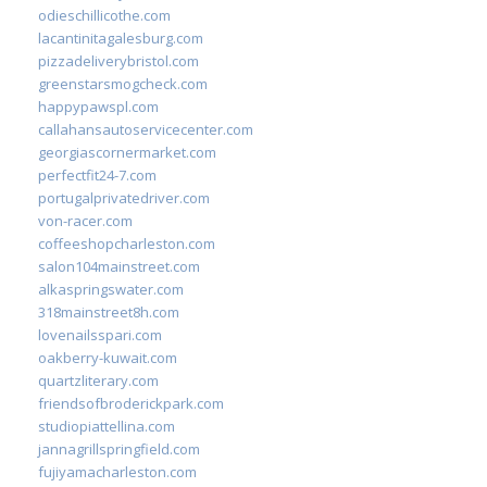
odieschillicothe.com
lacantinitagalesburg.com
pizzadeliverybristol.com
greenstarsmogcheck.com
happypawspl.com
callahansautoservicecenter.com
georgiascornermarket.com
perfectfit24-7.com
portugalprivatedriver.com
von-racer.com
coffeeshopcharleston.com
salon104mainstreet.com
alkaspringswater.com
318mainstreet8h.com
lovenailsspari.com
oakberry-kuwait.com
quartzliterary.com
friendsofbroderickpark.com
studiopiattellina.com
jannagrillspringfield.com
fujiyamacharleston.com