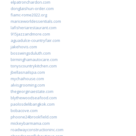
elpatronchardon.com
donglaishun-order.com
fiamc-rome2022.org
mariceworldessentials.com
lafisheriarestaurant.com
915jazzandmore.com
aguadulce-countryfair.com
jakehovis.com
bosswingsduluth.com
birminghamautocare.com
tonyscountrykitchen.com
jbellasnailspa.com
mychaihouse.com
alvisgrooming.com
thegeorginaestate.com
blythewoodseafood.com
paolosdelibangkok.com
bobacove.com
phoone24brookfield.com
mickeybarmama.com
roadwayconstructioninc.com
shopdragonflyboutique.com