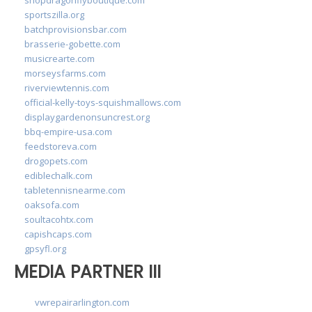
sportszilla.org
batchprovisionsbar.com
brasserie-gobette.com
musicrearte.com
morseysfarms.com
riverviewtennis.com
official-kelly-toys-squishmallows.com
displaygardenonsuncrest.org
bbq-empire-usa.com
feedstoreva.com
drogopets.com
ediblechalk.com
tabletennisnearme.com
oaksofa.com
soultacohtx.com
capishcaps.com
gpsyfl.org
MEDIA PARTNER III
vwrepairarlington.com