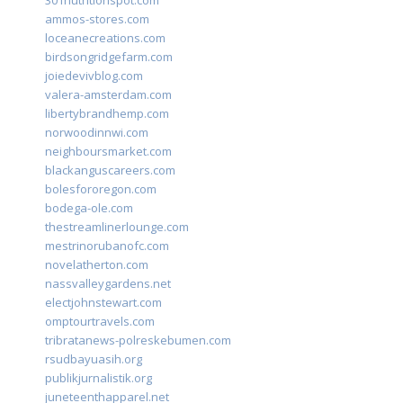
301nutritionspot.com
ammos-stores.com
loceanecreations.com
birdsongridgefarm.com
joiedevivblog.com
valera-amsterdam.com
libertybrandhemp.com
norwoodinnwi.com
neighboursmarket.com
blackanguscareers.com
bolesfororegon.com
bodega-ole.com
thestreamlinerlounge.com
mestrinorubanofc.com
novelatherton.com
nassvalleygardens.net
electjohnstewart.com
omptourtravels.com
tribratanews-polreskebumen.com
rsudbayuasih.org
publikjurnalistik.org
juneteenthapparel.net