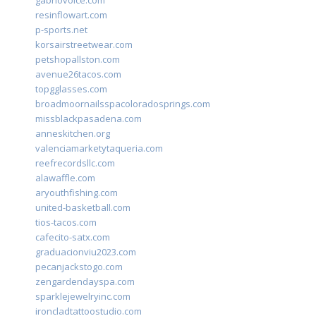
gabriovoice.com
resinflowart.com
p-sports.net
korsairstreetwear.com
petshopallston.com
avenue26tacos.com
topgglasses.com
broadmoornailsspacoloradosprings.com
missblackpasadena.com
anneskitchen.org
valenciamarketytaqueria.com
reefrecordsllc.com
alawaffle.com
aryouthfishing.com
united-basketball.com
tios-tacos.com
cafecito-satx.com
graduacionviu2023.com
pecanjackstogo.com
zengardendayspa.com
sparklejewelryinc.com
ironcladtattoostudio.com