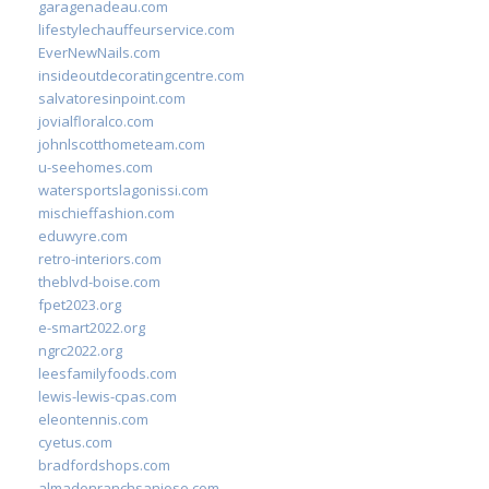
garagenadeau.com
lifestylechauffeurservice.com
EverNewNails.com
insideoutdecoratingcentre.com
salvatoresinpoint.com
jovialfloralco.com
johnlscotthometeam.com
u-seehomes.com
watersportslagonissi.com
mischieffashion.com
eduwyre.com
retro-interiors.com
theblvd-boise.com
fpet2023.org
e-smart2022.org
ngrc2022.org
leesfamilyfoods.com
lewis-lewis-cpas.com
eleontennis.com
cyetus.com
bradfordshops.com
almadenranchsanjose.com