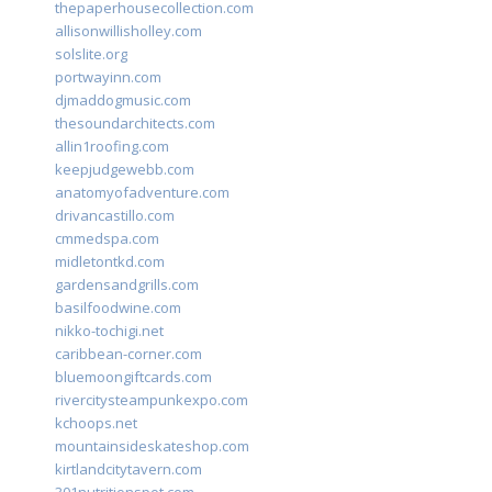
thepaperhousecollection.com
allisonwillisholley.com
solslite.org
portwayinn.com
djmaddogmusic.com
thesoundarchitects.com
allin1roofing.com
keepjudgewebb.com
anatomyofadventure.com
drivancastillo.com
cmmedspa.com
midletontkd.com
gardensandgrills.com
basilfoodwine.com
nikko-tochigi.net
caribbean-corner.com
bluemoongiftcards.com
rivercitysteampunkexpo.com
kchoops.net
mountainsideskateshop.com
kirtlandcitytavern.com