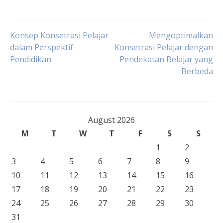
Post
Konsep Konsetrasi Pelajar
Mengoptimalkan
dalam Perspektif
Konsetrasi Pelajar dengan
Pendidikan
Pendekatan Belajar yang
navigation
Berbeda
August 2026
M
T
W
T
F
S
S
1
2
3
4
5
6
7
8
9
10
11
12
13
14
15
16
17
18
19
20
21
22
23
24
25
26
27
28
29
30
31