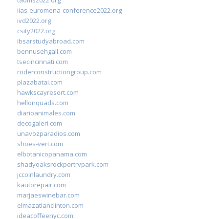
iias-euromena-conference2022.org
ivd2022.org
csity2022.org
ibsarstudyabroad.com
bennusehgall.com
tsecincinnati.com
roderconstructiongroup.com
plazabatai.com
hawkscayresort.com
hellonquads.com
diarioanimales.com
decogaleri.com
unavozparadios.com
shoes-vert.com
elbotanicopanama.com
shadyoaksrockportrvpark.com
jccoinlaundry.com
kautorepair.com
marjaeswinebar.com
elmazatlanclinton.com
ideacoffeenyc.com