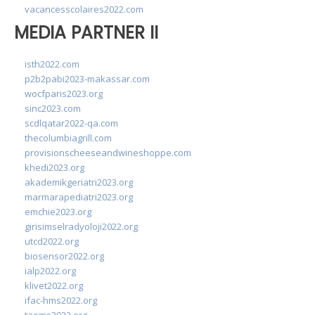
vacancesscolaires2022.com
MEDIA PARTNER II
isth2022.com
p2b2pabi2023-makassar.com
wocfparis2023.org
sinc2023.com
scdlqatar2022-qa.com
thecolumbiagrill.com
provisionscheeseandwineshoppe.com
khedi2023.org
akademikgeriatri2023.org
marmarapediatri2023.org
emchie2023.org
girisimselradyoloji2022.org
utcd2022.org
biosensor2022.org
ialp2022.org
klivet2022.org
ifac-hms2022.org
taoms2022.org