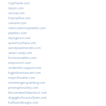
CupPlante.com
mpzin.com
stcreal.com
PopUpFlea.com
valueml.com
rebeccatorresjewelry.com
jmpbliss.com
drjorgerico.com
queensushipa.com
wendyweimerdds.com
ameri-camp.com
hrsreceivables.com
empconst1.com
cinderella-support.com
bigpinkrestaurant.com
inspirehuahin.com
memmingerspainting.com
jeremypbeasley.com
thesandwichdepotcos.com
drgiggleshouseofpain.com
hotflashdesigns.com