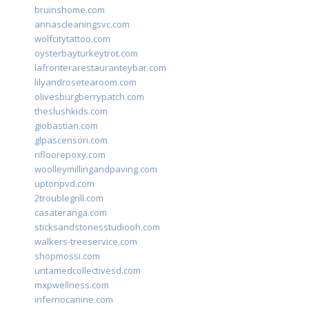
bruinshome.com
annascleaningsvc.com
wolfcitytattoo.com
oysterbayturkeytrot.com
lafronterarestauranteybar.com
lilyandrosetearoom.com
olivesburgberrypatch.com
theslushkids.com
giobastian.com
glpascensori.com
rifloorepoxy.com
woolleymillingandpaving.com
uptonpvd.com
2troublegrill.com
casateranga.com
sticksandstonesstudiooh.com
walkers-treeservice.com
shopmossi.com
untamedcollectivesd.com
mxpwellness.com
infernocanine.com