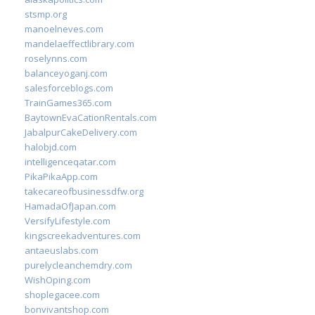
stsmp.org
manoelneves.com
mandelaeffectlibrary.com
roselynns.com
balanceyoganj.com
salesforceblogs.com
TrainGames365.com
BaytownEvaCationRentals.com
JabalpurCakeDelivery.com
halobjd.com
intelligenceqatar.com
PikaPikaApp.com
takecareofbusinessdfw.org
HamadaOfJapan.com
VersifyLifestyle.com
kingscreekadventures.com
antaeuslabs.com
purelycleanchemdry.com
WishOping.com
shoplegacee.com
bonvivantshop.com