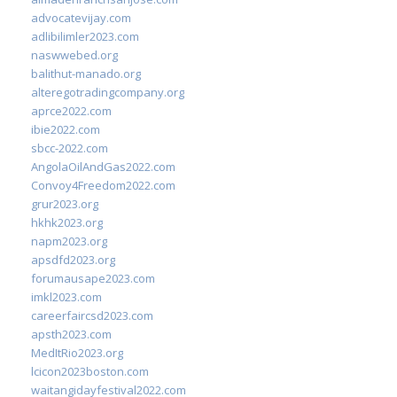
advocatevijay.com
adlibilimler2023.com
naswwebed.org
balithut-manado.org
alteregotradingcompany.org
aprce2022.com
ibie2022.com
sbcc-2022.com
AngolaOilAndGas2022.com
Convoy4Freedom2022.com
grur2023.org
hkhk2023.org
napm2023.org
apsdfd2023.org
forumausape2023.com
imkl2023.com
careerfaircsd2023.com
apsth2023.com
MedItRio2023.org
lcicon2023boston.com
waitangidayfestival2022.com