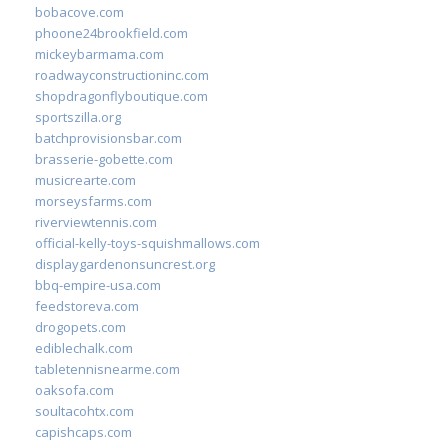
bobacove.com
phoone24brookfield.com
mickeybarmama.com
roadwayconstructioninc.com
shopdragonflyboutique.com
sportszilla.org
batchprovisionsbar.com
brasserie-gobette.com
musicrearte.com
morseysfarms.com
riverviewtennis.com
official-kelly-toys-squishmallows.com
displaygardenonsuncrest.org
bbq-empire-usa.com
feedstoreva.com
drogopets.com
ediblechalk.com
tabletennisnearme.com
oaksofa.com
soultacohtx.com
capishcaps.com