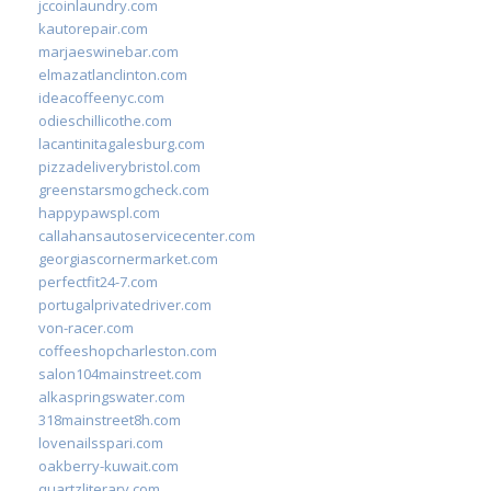
jccoinlaundry.com
kautorepair.com
marjaeswinebar.com
elmazatlanclinton.com
ideacoffeenyc.com
odieschillicothe.com
lacantinitagalesburg.com
pizzadeliverybristol.com
greenstarsmogcheck.com
happypawspl.com
callahansautoservicecenter.com
georgiascornermarket.com
perfectfit24-7.com
portugalprivatedriver.com
von-racer.com
coffeeshopcharleston.com
salon104mainstreet.com
alkaspringswater.com
318mainstreet8h.com
lovenailsspari.com
oakberry-kuwait.com
quartzliterary.com