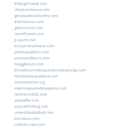
thebigshowok.com
chimeandstave.com
greatwallseafoodny.com
theloverose.com
gabriovoice.com
resinflowart.com
p-sports.net
korsairstreetwear.com
petshopallston.com
avenue26tacos.com
topgglasses.com
broadmoornailsspacoloradosprings.com
missblackpasadena.com
anneskitchen.org
valenciamarketytaqueria.com
reefrecordsllc.com
alawaffle.com
aryouthfishing.com
united-basketball.com
tios-tacos.com
cafecito-satx.com