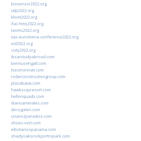
biosensor2022.org
ialp2022.org
klivet2022.org
ifac-hms2022.org
taoms2022.org
iias-euromena-conference2022.org
ivd2022.org
csity2022.org
ibsarstudyabroad.com
bennusehgall.com
tsecincinnati.com
roderconstructiongroup.com
plazabatai.com
hawkscayresort.com
hellonquads.com
diarioanimales.com
decogaleri.com
unavozparadios.com
shoes-vert.com
elbotanicopanama.com
shadyoaksrockportrvpark.com