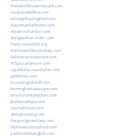
friendsofbroderickpark.com
studiopiattellina.com
jannagrillspringfield.com
fujiyamacharleston.com
elpatronchardon.com
donglaishun-order.com
fiamc-rome2022.org
mariceworldessentials.com
lafisheriarestaurant.com
915jazzandmore.com
aguadulce-countryfair.com
jakehovis.com
bosswingsduluth.com
birminghamautocare.com
tonyscountrykitchen.com
jbellasnailspa.com
mychaihouse.com
alvisgrooming.com
thegeorginaestate.com
blythewoodseafood.com
paolosdelibangkok.com