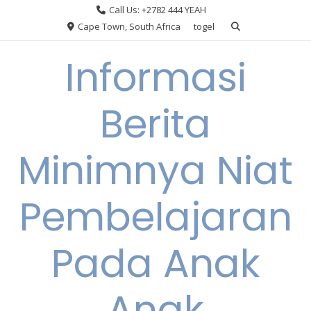
Skip
Call Us: +2782 444 YEAH
to
Cape Town, South Africa
togel
content
Informasi
Berita
Minimnya Niat
Pembelajaran
Pada Anak
Anak