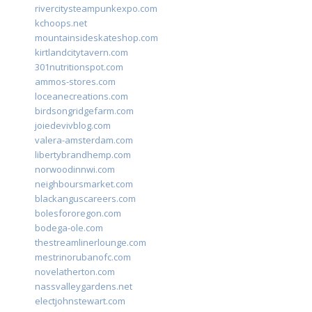
rivercitysteampunkexpo.com
kchoops.net
mountainsideskateshop.com
kirtlandcitytavern.com
301nutritionspot.com
ammos-stores.com
loceanecreations.com
birdsongridgefarm.com
joiedevivblog.com
valera-amsterdam.com
libertybrandhemp.com
norwoodinnwi.com
neighboursmarket.com
blackanguscareers.com
bolesfororegon.com
bodega-ole.com
thestreamlinerlounge.com
mestrinorubanofc.com
novelatherton.com
nassvalleygardens.net
electjohnstewart.com