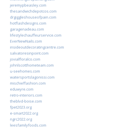
jeremypbeasley.com
thesandwichdepotcos.com
drgiggleshouseofpain.com
hotflashdesigns.com
garagenadeau.com
lifestylechauffeurservice.com
EverNewNails.com
insideoutdecoratingcentre.com
salvatoresinpoint.com
jovialfloralco.com
johnlscotthometeam.com
u-seehomes.com
watersportslagonissi.com
mischieffashion.com
eduwyre.com
retro-interiors.com
theblvd-boise.com
fpet2023.org
e-smart2022.org
ngrc2022.org
leesfamilyfoods.com