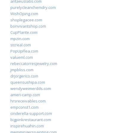
antaeuslabs.com
purelycleanchemdry.com
WishOping.com
shoplegacee.com
bonvivantshop.com
CupPlante.com
mpzin.com
stcreal.com
PopUpFlea.com
valueml.com
rebeccatorresjewelry.com
jmpbliss.com
drjorgerico.com
queensushipa.com
wendyweimerdds.com
ameri-camp.com
hrsreceivables.com
empconst1.com
cinderella-support.com
bigpinkrestaurant.com
inspirehuahin.com
memmingerspainting.com