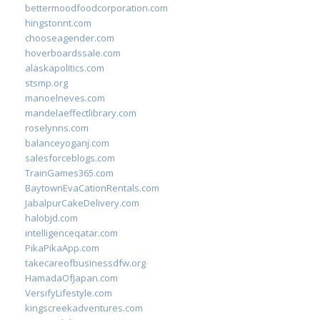
bettermoodfoodcorporation.com
hingstonnt.com
chooseagender.com
hoverboardssale.com
alaskapolitics.com
stsmp.org
manoelneves.com
mandelaeffectlibrary.com
roselynns.com
balanceyoganj.com
salesforceblogs.com
TrainGames365.com
BaytownEvaCationRentals.com
JabalpurCakeDelivery.com
halobjd.com
intelligenceqatar.com
PikaPikaApp.com
takecareofbusinessdfw.org
HamadaOfJapan.com
VersifyLifestyle.com
kingscreekadventures.com