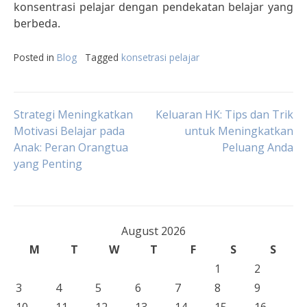
konsentrasi pelajar dengan pendekatan belajar yang
berbeda.
Posted in
Blog
Tagged
konsetrasi pelajar
Post
Strategi Meningkatkan
Keluaran HK: Tips dan Trik
Motivasi Belajar pada
untuk Meningkatkan
Anak: Peran Orangtua
Peluang Anda
navigation
yang Penting
August 2026
M
T
W
T
F
S
S
1
2
3
4
5
6
7
8
9