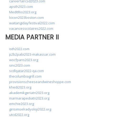
careerfaircsd2023.com
apsth2023.com
MedItRio2023.org
lcicon2023boston.com
waitangidayfestival2022.com
vacancesscolaires2022.com
MEDIA PARTNER II
isth2022.com
p2b2pabi2023-makassar.com
wocfparis2023.org
sinc2023.com
scdlqatar2022-qa.com
thecolumbiagrill.com
provisionscheeseandwineshoppe.com
khedi2023.org
akademikgeriatri2023.org
marmarapediatri2023.org
emchie2023.org
girisimselradyoloji2022.org
utcd2022.org