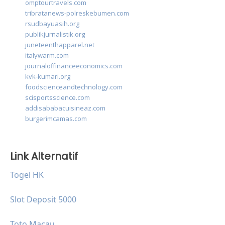
omptourtravels.com
tribratanews-polreskebumen.com
rsudbayuasih.org
publikjurnalistik.org
juneteenthapparel.net
italywarm.com
journaloffinanceeconomics.com
kvk-kumari.org
foodscienceandtechnology.com
scisportsscience.com
addisababacuisineaz.com
burgerimcamas.com
Link Alternatif
Togel HK
Slot Deposit 5000
Toto Macau