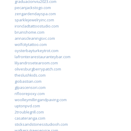
graduacionviu2023.com
pecanjackstogo.com
zengardendayspa.com
sparklejewelryinc.com
ironcladtattoostudio.com
bruinshome.com
annascleaningsvc.com
wolfcitytattoo.com
oysterbayturkeytrot.com
lafronterarestauranteybar.com
lilyandrosetearoom.com
olivesburgberrypatch.com
theslushkids.com
giobastian.com
glpascensori.com
rifloorepoxy.com
woolleymillingandpaving.com
uptonpvd.com
2troublegrill.com
casateranga.com
sticksandstonesstudiooh.com
walkers-treeservice.com