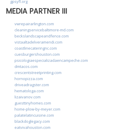
gpsyfl.org
MEDIA PARTNER III
vwrepairarlington.com
cleaningservicebaltimore-md.com
beckslandscapeandfence.com
vistaaltadelveramendi.com
coastlinecateringnc.com
cuesburgershouston.com
psicologiaespecializadaencampeche.com
dmtacos.com
crescentstreetprinting.com
hornopizza.com
driveadragster.com
hematologa.com
lizaivanov.com
guesttinyhomes.com
home-plow-by-meyer.com
palatelatincuisine.com
blackdoglegacy.com
eatvivahouston.com