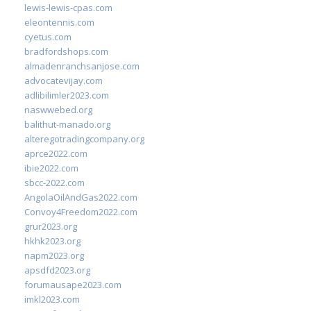
lewis-lewis-cpas.com
eleontennis.com
cyetus.com
bradfordshops.com
almadenranchsanjose.com
advocatevijay.com
adlibilimler2023.com
naswwebed.org
balithut-manado.org
alteregotradingcompany.org
aprce2022.com
ibie2022.com
sbcc-2022.com
AngolaOilAndGas2022.com
Convoy4Freedom2022.com
grur2023.org
hkhk2023.org
napm2023.org
apsdfd2023.org
forumausape2023.com
imkl2023.com