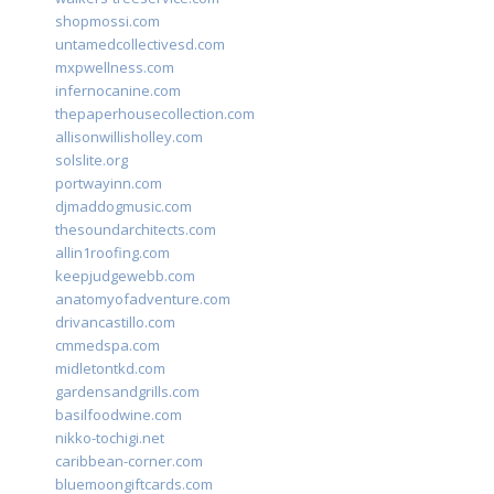
shopmossi.com
untamedcollectivesd.com
mxpwellness.com
infernocanine.com
thepaperhousecollection.com
allisonwillisholley.com
solslite.org
portwayinn.com
djmaddogmusic.com
thesoundarchitects.com
allin1roofing.com
keepjudgewebb.com
anatomyofadventure.com
drivancastillo.com
cmmedspa.com
midletontkd.com
gardensandgrills.com
basilfoodwine.com
nikko-tochigi.net
caribbean-corner.com
bluemoongiftcards.com