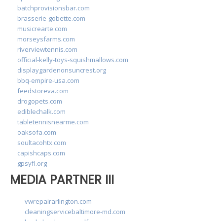
batchprovisionsbar.com
brasserie-gobette.com
musicrearte.com
morseysfarms.com
riverviewtennis.com
official-kelly-toys-squishmallows.com
displaygardenonsuncrest.org
bbq-empire-usa.com
feedstoreva.com
drogopets.com
ediblechalk.com
tabletennisnearme.com
oaksofa.com
soultacohtx.com
capishcaps.com
gpsyfl.org
MEDIA PARTNER III
vwrepairarlington.com
cleaningservicebaltimore-md.com