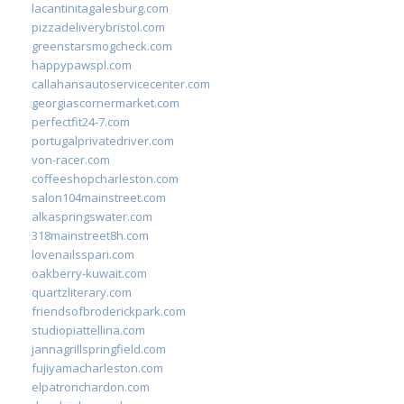
lacantinitagalesburg.com
pizzadeliverybristol.com
greenstarsmogcheck.com
happypawspl.com
callahansautoservicecenter.com
georgiascornermarket.com
perfectfit24-7.com
portugalprivatedriver.com
von-racer.com
coffeeshopcharleston.com
salon104mainstreet.com
alkaspringswater.com
318mainstreet8h.com
lovenailsspari.com
oakberry-kuwait.com
quartzliterary.com
friendsofbroderickpark.com
studiopiattellina.com
jannagrillspringfield.com
fujiyamacharleston.com
elpatronchardon.com