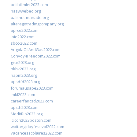
adlibilimler2023.com
naswwebed.org
balithut-manado.org
alteregotradingcompany.org
aprce2022.com
ibie2022.com
sbcc-2022.com
AngolaOilAndGas2022.com
Convoy4Freedom2022.com
grur2023.org
hkhk2023.org
napm2023.org
apsdfd2023.org
forumausape2023.com
imkl2023.com
careerfaircsd2023.com
apsth2023.com
MedItRio2023.org
lcicon2023boston.com
waitangidayfestival2022.com
vacancesscolaires2022.com