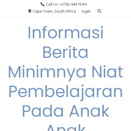
Skip
Call Us: +2782 444 YEAH
to
Cape Town, South Africa
togel
content
Informasi
Berita
Minimnya Niat
Pembelajaran
Pada Anak
Anak