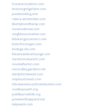
loceanecreations.com
birdsongridgefarm.com
joiedevivblog.com
valera-amsterdam.com
libertybrandhemp.com
norwoodinnwi.com
neighboursmarket.com
blackanguscareers.com
bolesfororegon.com
bodega-ole.com
thestreamlinerlounge.com
mestrinorubanofc.com
novelatherton.com
nassvalleygardens.net
electjohnstewart.com
omptourtravels.com
tribratanews-polreskebumen.com
rsudbayuasih.org
publikjurnalistik.org
juneteenthapparel.net
italywarm.com