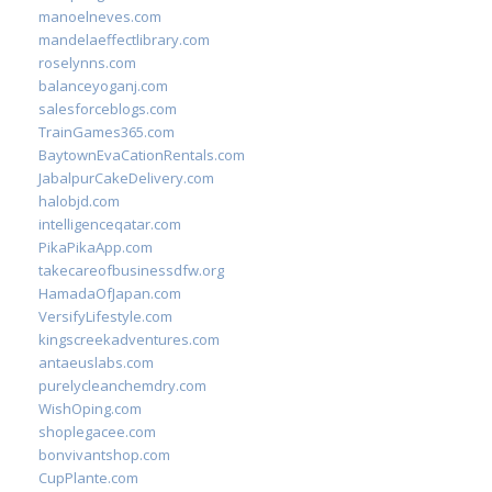
manoelneves.com
mandelaeffectlibrary.com
roselynns.com
balanceyoganj.com
salesforceblogs.com
TrainGames365.com
BaytownEvaCationRentals.com
JabalpurCakeDelivery.com
halobjd.com
intelligenceqatar.com
PikaPikaApp.com
takecareofbusinessdfw.org
HamadaOfJapan.com
VersifyLifestyle.com
kingscreekadventures.com
antaeuslabs.com
purelycleanchemdry.com
WishOping.com
shoplegacee.com
bonvivantshop.com
CupPlante.com