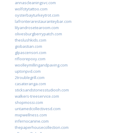
annascleaningsvc.com
wolfcitytattoo.com
oysterbayturkeytrot.com
lafronterarestauranteybar.com
lilyandrosetearoom.com
olivesburgberrypatch.com
theslushkids.com
giobastian.com
glpascensori.com
rifloorepoxy.com
woolleymillingandpaving.com
uptonpvd.com
2troublegrill.com
casateranga.com
sticksandstonesstudiooh.com
walkers-treeservice.com
shopmossi.com
untamedcollectivesd.com
mxpwellness.com
infernocanine.com
thepaperhousecollection.com