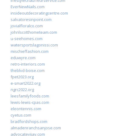
lifestylechauffeurservice.com
EverNewNails.com
insideoutdecoratingcentre.com
salvatoresinpoint.com
jovialfloralco.com
johnlscotthometeam.com
u-seehomes.com
watersportslagonissi.com
mischieffashion.com
eduwyre.com
retro-interiors.com
theblvd-boise.com
fpet2023.org
e-smart2022.org
ngrc2022.org
leesfamilyfoods.com
lewis-lewis-cpas.com
eleontennis.com
cyetus.com
bradfordshops.com
almadenranchsanjose.com
advocatevijay.com