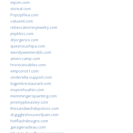
mpzin.com
stcreal.com
PopUpFlea.com
valueml.com
rebeccatorresjewelry.com
jmpbliss.com
drjorgerico.com
queensushipa.com
wendyweimerdds.com
ameri-camp.com
hrsreceivables.com
empconst1.com
cinderella-support.com
bigpinkrestaurant.com
inspirehuahin.com
memmingerspainting.com
jeremypbeasley.com
thesandwichdepotcos.com
drgiggleshouseofpain.com
hotflashdesigns.com
garagenadeau.com