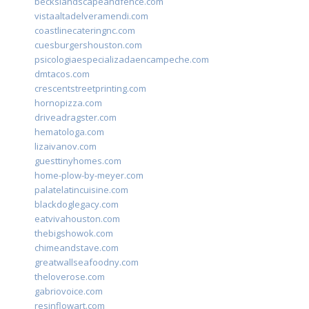
beckslandscapeandfence.com
vistaaltadelveramendi.com
coastlinecateringnc.com
cuesburgershouston.com
psicologiaespecializadaencampeche.com
dmtacos.com
crescentstreetprinting.com
hornopizza.com
driveadragster.com
hematologa.com
lizaivanov.com
guesttinyhomes.com
home-plow-by-meyer.com
palatelatincuisine.com
blackdoglegacy.com
eatvivahouston.com
thebigshowok.com
chimeandstave.com
greatwallseafoodny.com
theloverose.com
gabriovoice.com
resinflowart.com