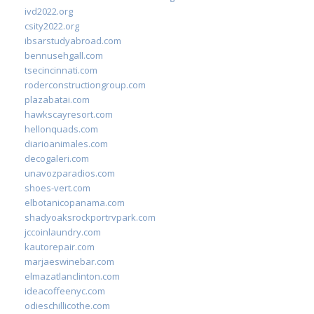
ivd2022.org
csity2022.org
ibsarstudyabroad.com
bennusehgall.com
tsecincinnati.com
roderconstructiongroup.com
plazabatai.com
hawkscayresort.com
hellonquads.com
diarioanimales.com
decogaleri.com
unavozparadios.com
shoes-vert.com
elbotanicopanama.com
shadyoaksrockportrvpark.com
jccoinlaundry.com
kautorepair.com
marjaeswinebar.com
elmazatlanclinton.com
ideacoffeenyc.com
odieschillicothe.com