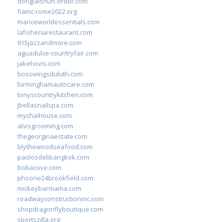
donglaishun-order.com
fiamc-rome2022.org
mariceworldessentials.com
lafisheriarestaurant.com
915jazzandmore.com
aguadulce-countryfair.com
jakehovis.com
bosswingsduluth.com
birminghamautocare.com
tonyscountrykitchen.com
jbellasnailspa.com
mychaihouse.com
alvisgrooming.com
thegeorginaestate.com
blythewoodseafood.com
paolosdelibangkok.com
bobacove.com
phoone24brookfield.com
mickeybarmama.com
roadwayconstructioninc.com
shopdragonflyboutique.com
sportszilla.org