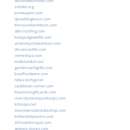
allisonwillisholley.com
solslite.org
portwayinn.com
djmaddogmusic.com
thesoundarchitects.com
allin1roofing.com
keepjudgewebb.com
anatomyofadventure.com
drivancastillo.com
cmmedspa.com
midletontkd.com
gardensandgrills.com
basilfoodwine.com
nikko-tochigi.net
caribbean-corner.com
bluemoongiftcards.com
rivercitysteampunkexpo.com
kchoops.net
mountainsideskateshop.com
kirtlandcitytavern.com
301nutritionspot.com
ammos-stores.com