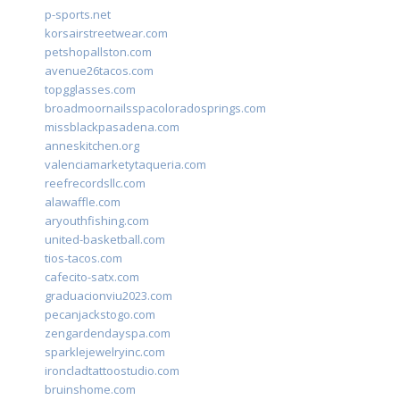
p-sports.net
korsairstreetwear.com
petshopallston.com
avenue26tacos.com
topgglasses.com
broadmoornailsspacoloradosprings.com
missblackpasadena.com
anneskitchen.org
valenciamarketytaqueria.com
reefrecordsllc.com
alawaffle.com
aryouthfishing.com
united-basketball.com
tios-tacos.com
cafecito-satx.com
graduacionviu2023.com
pecanjackstogo.com
zengardendayspa.com
sparklejewelryinc.com
ironcladtattoostudio.com
bruinshome.com