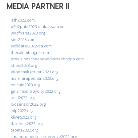
MEDIA PARTNER II
isth2022.com
p2b2pabi2023-makassar.com
wocfparis2023.org
sinc2023.com
scdlqatar2022-qa.com
thecolumbiagrill.com
provisionscheeseandwineshoppe.com
khedi2023.org
akademikgeriatri2023.org
marmarapediatri2023.org
emchie2023.org
girisimselradyoloji2022.org
utcd2022.org
biosensor2022.org
ialp2022.org
klivet2022.org
ifac-hms2022.org
taoms2022.org
iias-euromena-conference2022.org