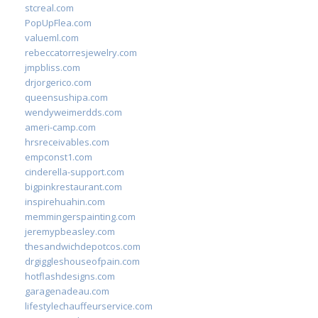
stcreal.com
PopUpFlea.com
valueml.com
rebeccatorresjewelry.com
jmpbliss.com
drjorgerico.com
queensushipa.com
wendyweimerdds.com
ameri-camp.com
hrsreceivables.com
empconst1.com
cinderella-support.com
bigpinkrestaurant.com
inspirehuahin.com
memmingerspainting.com
jeremypbeasley.com
thesandwichdepotcos.com
drgiggleshouseofpain.com
hotflashdesigns.com
garagenadeau.com
lifestylechauffeurservice.com