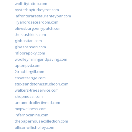
wolfcitytattoo.com
oysterbayturkeytrot.com
lafronterarestauranteybar.com
lilyandrosetearoom.com
olivesburgberrypatch.com
theslushkids.com
giobastian.com
glpascensori.com
rifloorepoxy.com
woolleymillingandpaving.com
uptonpvd.com
2troublegrill.com
casateranga.com
sticksandstonesstudiooh.com
walkers-treeservice.com
shopmossi.com
untamedcollectivesd.com
mxpwellness.com
infernocanine.com
thepaperhousecollection.com
allisonwillisholley.com