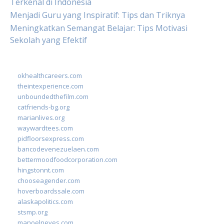
Terkenal di Indonesia
Menjadi Guru yang Inspiratif: Tips dan Triknya
Meningkatkan Semangat Belajar: Tips Motivasi
Sekolah yang Efektif
okhealthcareers.com
theintexperience.com
unboundedthefilm.com
catfriends-bg.org
marianlives.org
waywardtees.com
pidfloorsexpress.com
bancodevenezuelaen.com
bettermoodfoodcorporation.com
hingstonnt.com
chooseagender.com
hoverboardssale.com
alaskapolitics.com
stsmp.org
manoelneves.com