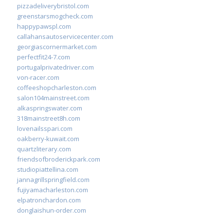
pizzadeliverybristol.com
greenstarsmogcheck.com
happypawspl.com
callahansautoservicecenter.com
georgiascornermarket.com
perfectfit24-7.com
portugalprivatedriver.com
von-racer.com
coffeeshopcharleston.com
salon104mainstreet.com
alkaspringswater.com
318mainstreet8h.com
lovenailsspari.com
oakberry-kuwait.com
quartzliterary.com
friendsofbroderickpark.com
studiopiattellina.com
jannagrillspringfield.com
fujiyamacharleston.com
elpatronchardon.com
donglaishun-order.com