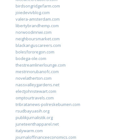
birdsongridgefarm.com
joiedevivblog.com
valera-amsterdam.com
libertybrandhemp.com
norwoodinnwi.com
neighboursmarket.com
blackanguscareers.com
bolesfororegon.com
bodega-ole.com
thestreamlinerlounge.com
mestrinorubanofc.com
novelatherton.com
nassvalleygardens.net
electjohnstewart.com
omptourtravels.com
tribratanews-polreskebumen.com
rsudbayuasih.org
publikjurnalistik.org
juneteenthapparel.net
italywarm.com
journaloffinanceeconomics.com