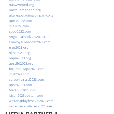
naswwebed.org
balithut-manado.org
alteregotradingcompany.org
aprce2022.com
ibie2022.com
sbcc-2022.com
AngolaOilAndGas2022.com
Convoy4Freedom2022.com
grur2023.org
hkhk2023.org
napm2023.org
apsdfd2023.org
forumausape2023.com
imkl2023.com
careerfaircsd2023.com
apsth2023.com
MedItRio2023.org
lcicon2023boston.com
waitangidayfestival2022.com
vacancesscolaires2022.com