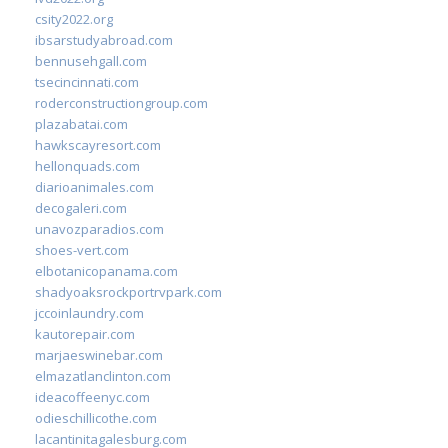
csity2022.org
ibsarstudyabroad.com
bennusehgall.com
tsecincinnati.com
roderconstructiongroup.com
plazabatai.com
hawkscayresort.com
hellonquads.com
diarioanimales.com
decogaleri.com
unavozparadios.com
shoes-vert.com
elbotanicopanama.com
shadyoaksrockportrvpark.com
jccoinlaundry.com
kautorepair.com
marjaeswinebar.com
elmazatlanclinton.com
ideacoffeenyc.com
odieschillicothe.com
lacantinitagalesburg.com