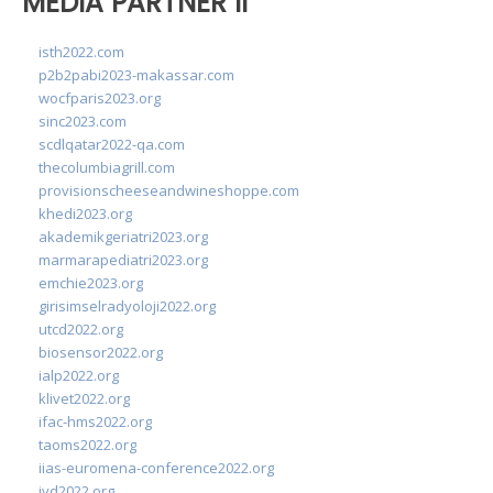
MEDIA PARTNER II
isth2022.com
p2b2pabi2023-makassar.com
wocfparis2023.org
sinc2023.com
scdlqatar2022-qa.com
thecolumbiagrill.com
provisionscheeseandwineshoppe.com
khedi2023.org
akademikgeriatri2023.org
marmarapediatri2023.org
emchie2023.org
girisimselradyoloji2022.org
utcd2022.org
biosensor2022.org
ialp2022.org
klivet2022.org
ifac-hms2022.org
taoms2022.org
iias-euromena-conference2022.org
ivd2022.org