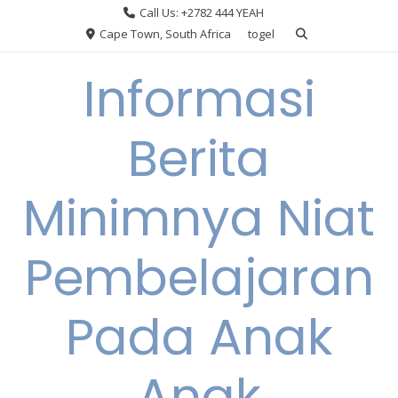
Skip
Call Us: +2782 444 YEAH
to
Cape Town, South Africa
togel
content
Informasi
Berita
Minimnya Niat
Pembelajaran
Pada Anak
Anak