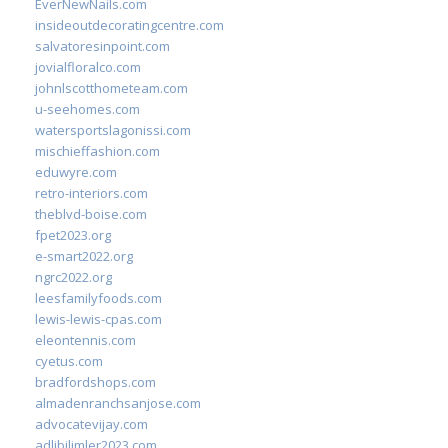
EverNewNails.com
insideoutdecoratingcentre.com
salvatoresinpoint.com
jovialfloralco.com
johnlscotthometeam.com
u-seehomes.com
watersportslagonissi.com
mischieffashion.com
eduwyre.com
retro-interiors.com
theblvd-boise.com
fpet2023.org
e-smart2022.org
ngrc2022.org
leesfamilyfoods.com
lewis-lewis-cpas.com
eleontennis.com
cyetus.com
bradfordshops.com
almadenranchsanjose.com
advocatevijay.com
adlibilimler2023.com