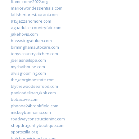
fiamc-rome2022.org
mariceworldessentials.com
lafisheriarestaurant.com
915jazzandmore.com
aguadulce-countryfair.com
jakehovis.com
bosswingsduluth.com
birminghamautocare.com
tonyscountrykitchen.com
jbellasnailspa.com
mychaihouse.com
alvisgrooming.com
thegeorginaestate.com
blythewoodseafood.com
paolosdelibangkok.com
bobacove.com
phoone24brookfield.com
mickeybarmama.com
roadwayconstructioninc.com
shopdragonflyboutique.com
sportszilla.org
batchprovisionsbar.com