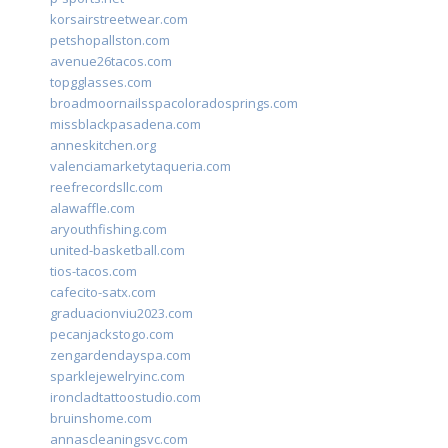
korsairstreetwear.com
petshopallston.com
avenue26tacos.com
topgglasses.com
broadmoornailsspacoloradosprings.com
missblackpasadena.com
anneskitchen.org
valenciamarketytaqueria.com
reefrecordsllc.com
alawaffle.com
aryouthfishing.com
united-basketball.com
tios-tacos.com
cafecito-satx.com
graduacionviu2023.com
pecanjackstogo.com
zengardendayspa.com
sparklejewelryinc.com
ironcladtattoostudio.com
bruinshome.com
annascleaningsvc.com