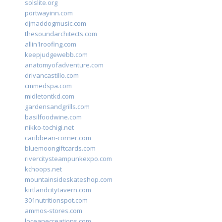
solslite.org
portwayinn.com
djmaddogmusic.com
thesoundarchitects.com
allin1roofing.com
keepjudgewebb.com
anatomyofadventure.com
drivancastillo.com
cmmedspa.com
midletontkd.com
gardensandgrills.com
basilfoodwine.com
nikko-tochigi.net
caribbean-corner.com
bluemoongiftcards.com
rivercitysteampunkexpo.com
kchoops.net
mountainsideskateshop.com
kirtlandcitytavern.com
301nutritionspot.com
ammos-stores.com
loceanecreations.com