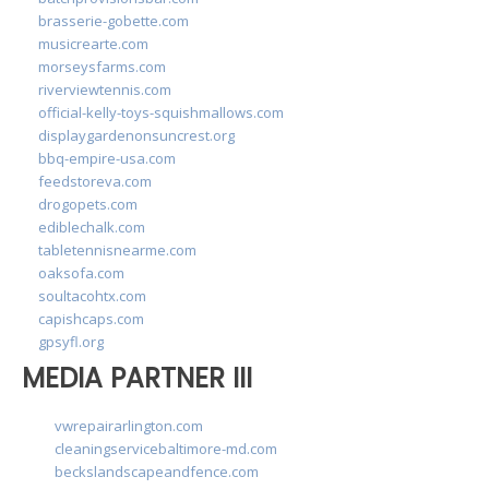
brasserie-gobette.com
musicrearte.com
morseysfarms.com
riverviewtennis.com
official-kelly-toys-squishmallows.com
displaygardenonsuncrest.org
bbq-empire-usa.com
feedstoreva.com
drogopets.com
ediblechalk.com
tabletennisnearme.com
oaksofa.com
soultacohtx.com
capishcaps.com
gpsyfl.org
MEDIA PARTNER III
vwrepairarlington.com
cleaningservicebaltimore-md.com
beckslandscapeandfence.com