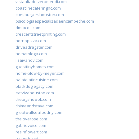
vistaaltadelveramendi.com
coastlinecateringnc.com
cuesburgershouston.com
psicologiaespecializadaencampeche.com
dmtacos.com
crescentstreetprinting.com
hornopizza.com
driveadragster.com
hematologa.com
lizaivanov.com
guesttinyhomes.com
home-plow-by-meyer.com
palatelatincuisine.com
blackdoglegacy.com
eatvivahouston.com
thebigshowok.com
chimeandstave.com
greatwallseafoodny.com
theloverose.com
gabriovoice.com
resinflowart.com
p-sports.net