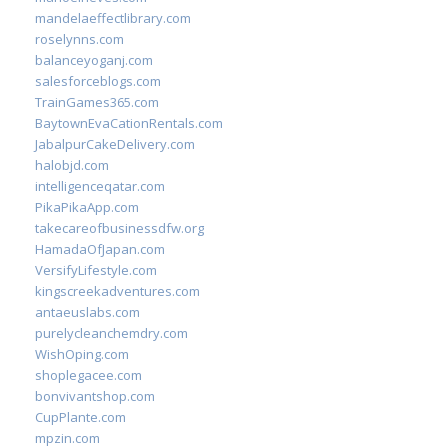
mandelaeffectlibrary.com
roselynns.com
balanceyoganj.com
salesforceblogs.com
TrainGames365.com
BaytownEvaCationRentals.com
JabalpurCakeDelivery.com
halobjd.com
intelligenceqatar.com
PikaPikaApp.com
takecareofbusinessdfw.org
HamadaOfJapan.com
VersifyLifestyle.com
kingscreekadventures.com
antaeuslabs.com
purelycleanchemdry.com
WishOping.com
shoplegacee.com
bonvivantshop.com
CupPlante.com
mpzin.com