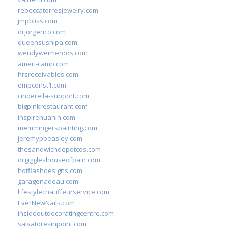
rebeccatorresjewelry.com
jmpbliss.com
drjorgerico.com
queensushipa.com
wendyweimerdds.com
ameri-camp.com
hrsreceivables.com
empconst1.com
cinderella-support.com
bigpinkrestaurant.com
inspirehuahin.com
memmingerspainting.com
jeremypbeasley.com
thesandwichdepotcos.com
drgiggleshouseofpain.com
hotflashdesigns.com
garagenadeau.com
lifestylechauffeurservice.com
EverNewNails.com
insideoutdecoratingcentre.com
salvatoresinpoint.com