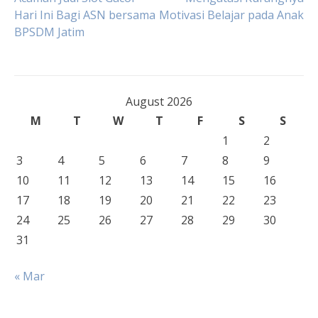
Hari Ini Bagi ASN bersama
Motivasi Belajar pada Anak
navigation
BPSDM Jatim
August 2026
M
T
W
T
F
S
S
1
2
3
4
5
6
7
8
9
10
11
12
13
14
15
16
17
18
19
20
21
22
23
24
25
26
27
28
29
30
31
« Mar