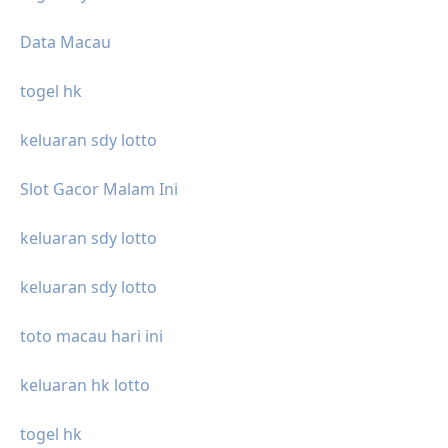
Data Macau
togel hk
keluaran sdy lotto
Slot Gacor Malam Ini
keluaran sdy lotto
keluaran sdy lotto
toto macau hari ini
keluaran hk lotto
togel hk