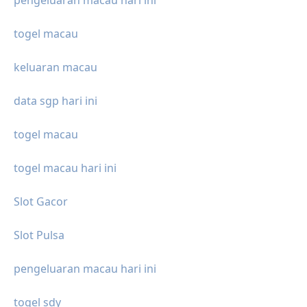
pengeluaran macau hari ini
togel macau
keluaran macau
data sgp hari ini
togel macau
togel macau hari ini
Slot Gacor
Slot Pulsa
pengeluaran macau hari ini
togel sdy