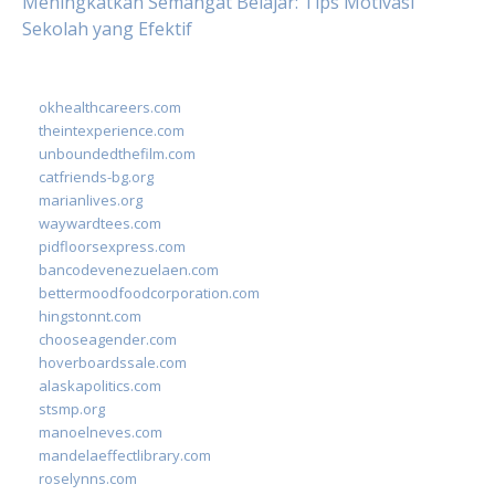
Meningkatkan Semangat Belajar: Tips Motivasi
Sekolah yang Efektif
okhealthcareers.com
theintexperience.com
unboundedthefilm.com
catfriends-bg.org
marianlives.org
waywardtees.com
pidfloorsexpress.com
bancodevenezuelaen.com
bettermoodfoodcorporation.com
hingstonnt.com
chooseagender.com
hoverboardssale.com
alaskapolitics.com
stsmp.org
manoelneves.com
mandelaeffectlibrary.com
roselynns.com