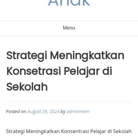
Menu
Strategi Meningkatkan
Konsetrasi Pelajar di
Sekolah
Posted on
August 29, 2024
by
adminmem
Strategi Meningkatkan Konsentrasi Pelajar di Sekolah