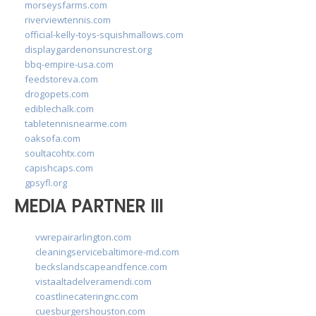
morseysfarms.com
riverviewtennis.com
official-kelly-toys-squishmallows.com
displaygardenonsuncrest.org
bbq-empire-usa.com
feedstoreva.com
drogopets.com
ediblechalk.com
tabletennisnearme.com
oaksofa.com
soultacohtx.com
capishcaps.com
gpsyfl.org
MEDIA PARTNER III
vwrepairarlington.com
cleaningservicebaltimore-md.com
beckslandscapeandfence.com
vistaaltadelveramendi.com
coastlinecateringnc.com
cuesburgershouston.com