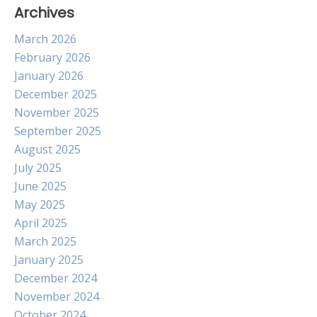
Archives
March 2026
February 2026
January 2026
December 2025
November 2025
September 2025
August 2025
July 2025
June 2025
May 2025
April 2025
March 2025
January 2025
December 2024
November 2024
October 2024