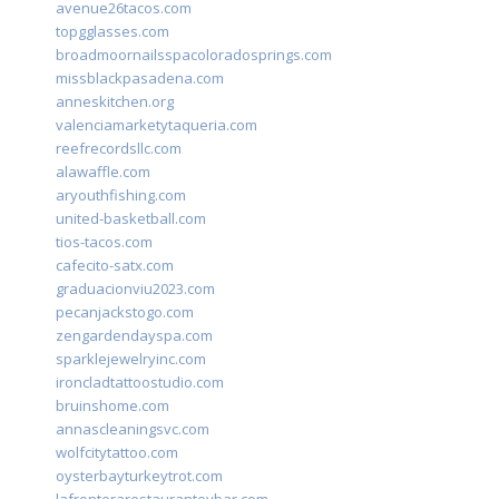
avenue26tacos.com
topgglasses.com
broadmoornailsspacoloradosprings.com
missblackpasadena.com
anneskitchen.org
valenciamarketytaqueria.com
reefrecordsllc.com
alawaffle.com
aryouthfishing.com
united-basketball.com
tios-tacos.com
cafecito-satx.com
graduacionviu2023.com
pecanjackstogo.com
zengardendayspa.com
sparklejewelryinc.com
ironcladtattoostudio.com
bruinshome.com
annascleaningsvc.com
wolfcitytattoo.com
oysterbayturkeytrot.com