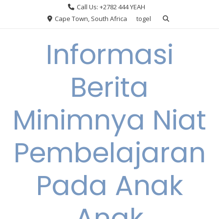
Skip
Call Us: +2782 444 YEAH
to
Cape Town, South Africa
togel
content
Informasi
Berita
Minimnya Niat
Pembelajaran
Pada Anak
Anak