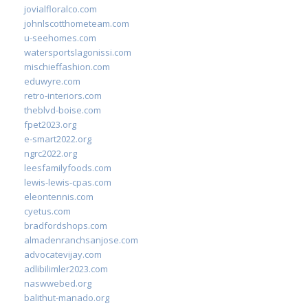
jovialfloralco.com
johnlscotthometeam.com
u-seehomes.com
watersportslagonissi.com
mischieffashion.com
eduwyre.com
retro-interiors.com
theblvd-boise.com
fpet2023.org
e-smart2022.org
ngrc2022.org
leesfamilyfoods.com
lewis-lewis-cpas.com
eleontennis.com
cyetus.com
bradfordshops.com
almadenranchsanjose.com
advocatevijay.com
adlibilimler2023.com
naswwebed.org
balithut-manado.org