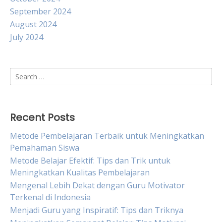
September 2024
August 2024
July 2024
Search
for:
Recent Posts
Metode Pembelajaran Terbaik untuk Meningkatkan
Pemahaman Siswa
Metode Belajar Efektif: Tips dan Trik untuk
Meningkatkan Kualitas Pembelajaran
Mengenal Lebih Dekat dengan Guru Motivator
Terkenal di Indonesia
Menjadi Guru yang Inspiratif: Tips dan Triknya