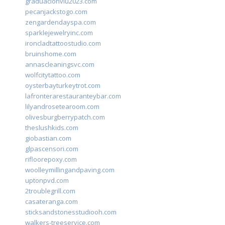
graduacionviu2023.com
pecanjackstogo.com
zengardendayspa.com
sparklejewelryinc.com
ironcladtattoostudio.com
bruinshome.com
annascleaningsvc.com
wolfcitytattoo.com
oysterbayturkeytrot.com
lafronterarestauranteybar.com
lilyandrosetearoom.com
olivesburgberrypatch.com
theslushkids.com
giobastian.com
glpascensori.com
rifloorepoxy.com
woolleymillingandpaving.com
uptonpvd.com
2troublegrill.com
casateranga.com
sticksandstonesstudiooh.com
walkers-treeservice.com