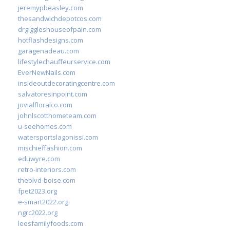
jeremypbeasley.com
thesandwichdepotcos.com
drgiggleshouseofpain.com
hotflashdesigns.com
garagenadeau.com
lifestylechauffeurservice.com
EverNewNails.com
insideoutdecoratingcentre.com
salvatoresinpoint.com
jovialfloralco.com
johnlscotthometeam.com
u-seehomes.com
watersportslagonissi.com
mischieffashion.com
eduwyre.com
retro-interiors.com
theblvd-boise.com
fpet2023.org
e-smart2022.org
ngrc2022.org
leesfamilyfoods.com