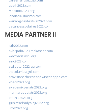
careerfaircsd2023.com
apsth2023.com
MedItRio2023.org
lcicon2023boston.com
waitangidayfestival2022.com
vacancesscolaires2022.com
MEDIA PARTNER II
isth2022.com
p2b2pabi2023-makassar.com
wocfparis2023.org
sinc2023.com
scdlqatar2022-qa.com
thecolumbiagrill.com
provisionscheeseandwineshoppe.com
khedi2023.org
akademikgeriatri2023.org
marmarapediatri2023.org
emchie2023.org
girisimselradyoloji2022.org
utcd2022.org