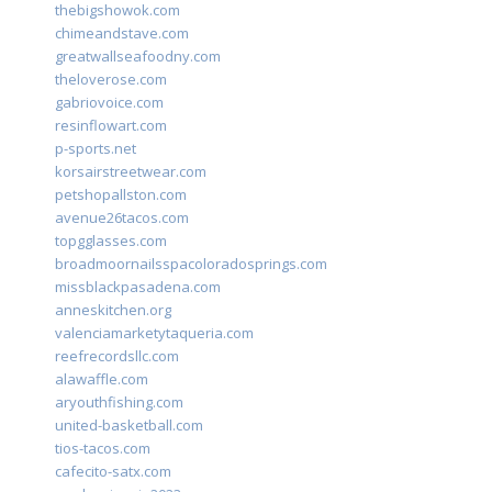
thebigshowok.com
chimeandstave.com
greatwallseafoodny.com
theloverose.com
gabriovoice.com
resinflowart.com
p-sports.net
korsairstreetwear.com
petshopallston.com
avenue26tacos.com
topgglasses.com
broadmoornailsspacoloradosprings.com
missblackpasadena.com
anneskitchen.org
valenciamarketytaqueria.com
reefrecordsllc.com
alawaffle.com
aryouthfishing.com
united-basketball.com
tios-tacos.com
cafecito-satx.com