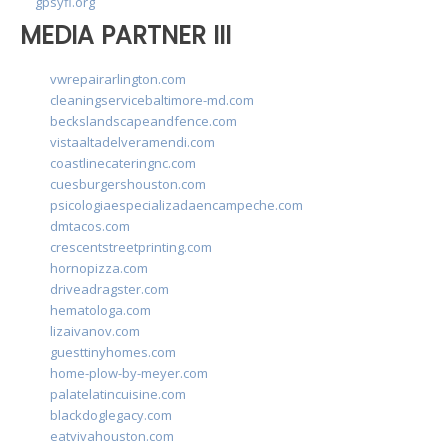
gpsyfl.org
MEDIA PARTNER III
vwrepairarlington.com
cleaningservicebaltimore-md.com
beckslandscapeandfence.com
vistaaltadelveramendi.com
coastlinecateringnc.com
cuesburgershouston.com
psicologiaespecializadaencampeche.com
dmtacos.com
crescentstreetprinting.com
hornopizza.com
driveadragster.com
hematologa.com
lizaivanov.com
guesttinyhomes.com
home-plow-by-meyer.com
palatelatincuisine.com
blackdoglegacy.com
eatvivahouston.com