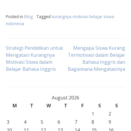
Posted in
Blog
Tagged
kurangnya motivasi belajar siswa
indonesia
Post
Strategi Pendidikan untuk
Mengapa Siswa Kurang
Mengatasi Kurangnya
Termotivasi dalam Belajar
Motivasi Siswa dalam
Bahasa Inggris dan
navigation
Belajar Bahasa Inggris
Bagaimana Mengatasinya
August 2026
M
T
W
T
F
S
S
1
2
3
4
5
6
7
8
9
10
11
12
13
14
15
16