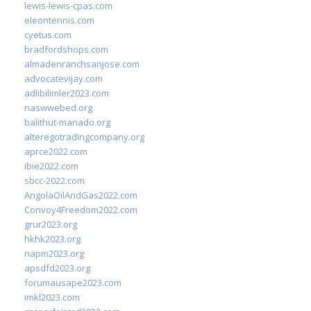
lewis-lewis-cpas.com
eleontennis.com
cyetus.com
bradfordshops.com
almadenranchsanjose.com
advocatevijay.com
adlibilimler2023.com
naswwebed.org
balithut-manado.org
alteregotradingcompany.org
aprce2022.com
ibie2022.com
sbcc-2022.com
AngolaOilAndGas2022.com
Convoy4Freedom2022.com
grur2023.org
hkhk2023.org
napm2023.org
apsdfd2023.org
forumausape2023.com
imkl2023.com