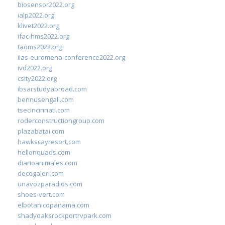
biosensor2022.org
ialp2022.org
klivet2022.org
ifac-hms2022.org
taoms2022.org
iias-euromena-conference2022.org
ivd2022.org
csity2022.org
ibsarstudyabroad.com
bennusehgall.com
tsecincinnati.com
roderconstructiongroup.com
plazabatai.com
hawkscayresort.com
hellonquads.com
diarioanimales.com
decogaleri.com
unavozparadios.com
shoes-vert.com
elbotanicopanama.com
shadyoaksrockportrvpark.com