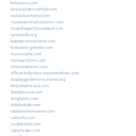
bobacove.com
phoone24brookfield.com
mickeybarmama.com
roadwayconstructioninc.com
shopdragonflyboutique.com
sportszilla.org
batchprovisionsbar.com
brasserie-gobette.com
musicrearte.com
morseysfarms.com
riverviewtennis.com
official-kelly-toys-squishmallows.com
displaygardenonsuncrest.org
bbq-empire-usa.com
feedstoreva.com
drogopets.com
ediblechalk.com
tabletennisnearme.com
oaksofa.com
soultacohtx.com
capishcaps.com