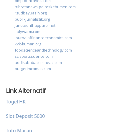
omptourtravels.com
tribratanews-polreskebumen.com
rsudbayuasih.org
publikjurnalistik.org
juneteenthapparel.net
italywarm.com
journaloffinanceeconomics.com
kvk-kumari.org
foodscienceandtechnology.com
scisportsscience.com
addisababacuisineaz.com
burgerimcamas.com
Link Alternatif
Togel HK
Slot Deposit 5000
Toto Macau