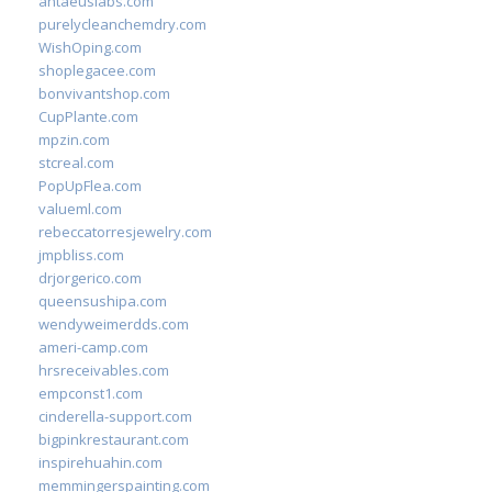
antaeuslabs.com
purelycleanchemdry.com
WishOping.com
shoplegacee.com
bonvivantshop.com
CupPlante.com
mpzin.com
stcreal.com
PopUpFlea.com
valueml.com
rebeccatorresjewelry.com
jmpbliss.com
drjorgerico.com
queensushipa.com
wendyweimerdds.com
ameri-camp.com
hrsreceivables.com
empconst1.com
cinderella-support.com
bigpinkrestaurant.com
inspirehuahin.com
memmingerspainting.com