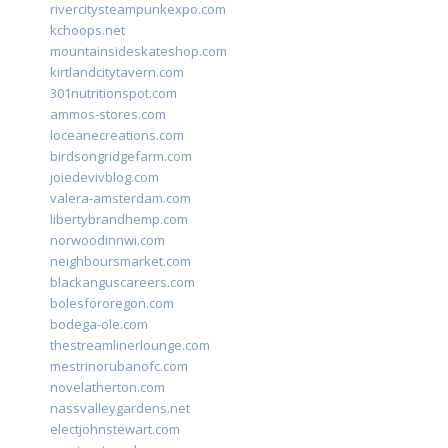
rivercitysteampunkexpo.com
kchoops.net
mountainsideskateshop.com
kirtlandcitytavern.com
301nutritionspot.com
ammos-stores.com
loceanecreations.com
birdsongridgefarm.com
joiedevivblog.com
valera-amsterdam.com
libertybrandhemp.com
norwoodinnwi.com
neighboursmarket.com
blackanguscareers.com
bolesfororegon.com
bodega-ole.com
thestreamlinerlounge.com
mestrinorubanofc.com
novelatherton.com
nassvalleygardens.net
electjohnstewart.com