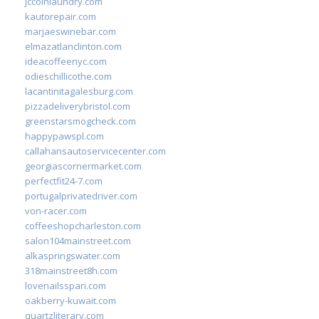
jccoinlaundry.com
kautorepair.com
marjaeswinebar.com
elmazatlanclinton.com
ideacoffeenyc.com
odieschillicothe.com
lacantinitagalesburg.com
pizzadeliverybristol.com
greenstarsmogcheck.com
happypawspl.com
callahansautoservicecenter.com
georgiascornermarket.com
perfectfit24-7.com
portugalprivatedriver.com
von-racer.com
coffeeshopcharleston.com
salon104mainstreet.com
alkaspringswater.com
318mainstreet8h.com
lovenailsspari.com
oakberry-kuwait.com
quartzliterary.com