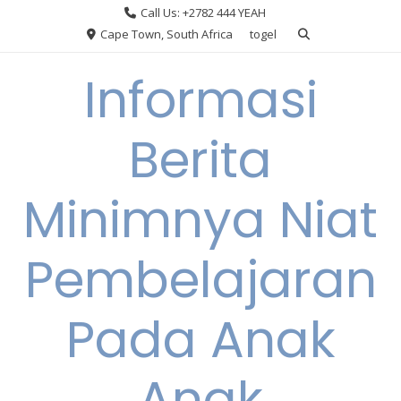
Skip
Call Us: +2782 444 YEAH
to
Cape Town, South Africa
togel
content
Informasi
Berita
Minimnya Niat
Pembelajaran
Pada Anak
Anak