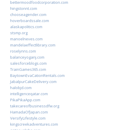
bettermoodfoodcorporation.com
hingstonnt.com
chooseagender.com
hoverboardssale.com
alaskapolitics.com
stsmp.org
manoelneves.com
mandelaeffectlibrary.com
roselynns.com
balanceyoganj.com
salesforceblogs.com
TrainGames365.com
BaytownEvaCationRentals.com
JabalpurCakeDelivery.com
halobjd.com
intelligenceqatar.com
PikaPikaApp.com
takecareofbusinessdfw.org
HamadaOfJapan.com
VersifyLifestyle.com
kingscreekadventures.com