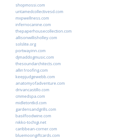
shopmossi.com
untamedcollectivesd.com
mxpwellness.com
infernocanine.com
thepaperhousecollection.com
allisonwillisholley.com
solslite.org
portwayinn.com
djmaddogmusic.com
thesoundarchitects.com
allin1roofing.com
keepjudgewebb.com
anatomyofadventure.com
drivancastillo.com
cmmedspa.com
midletontkd.com
gardensandgrills.com
basilfoodwine.com
nikko-tochigi.net
caribbean-corner.com
bluemoongiftcards.com