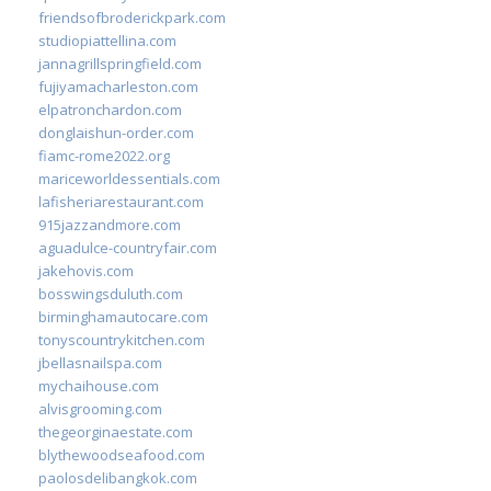
friendsofbroderickpark.com
studiopiattellina.com
jannagrillspringfield.com
fujiyamacharleston.com
elpatronchardon.com
donglaishun-order.com
fiamc-rome2022.org
mariceworldessentials.com
lafisheriarestaurant.com
915jazzandmore.com
aguadulce-countryfair.com
jakehovis.com
bosswingsduluth.com
birminghamautocare.com
tonyscountrykitchen.com
jbellasnailspa.com
mychaihouse.com
alvisgrooming.com
thegeorginaestate.com
blythewoodseafood.com
paolosdelibangkok.com