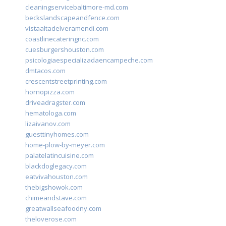
cleaningservicebaltimore-md.com
beckslandscapeandfence.com
vistaaltadelveramendi.com
coastlinecateringnc.com
cuesburgershouston.com
psicologiaespecializadaencampeche.com
dmtacos.com
crescentstreetprinting.com
hornopizza.com
driveadragster.com
hematologa.com
lizaivanov.com
guesttinyhomes.com
home-plow-by-meyer.com
palatelatincuisine.com
blackdoglegacy.com
eatvivahouston.com
thebigshowok.com
chimeandstave.com
greatwallseafoodny.com
theloverose.com