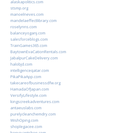
alaskapolitics.com
stsmp.org
manoelneves.com
mandelaeffectlibrary.com
roselynns.com
balanceyoganj.com
salesforceblogs.com
TrainGames365.com
BaytownEvaCationRentals.com
JabalpurCakeDelivery.com
halobjd.com
intelligenceqatar.com
PikaPikaApp.com
takecareofbusinessdfw.org
HamadaOfJapan.com
VersifyLifestyle.com
kingscreekadventures.com
antaeuslabs.com
purelycleanchemdry.com
WishOping.com
shoplegacee.com
bonvivantshop.com