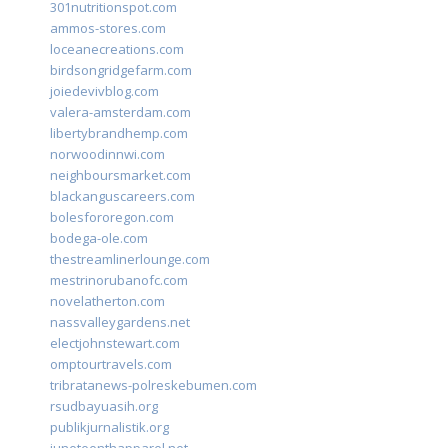
301nutritionspot.com
ammos-stores.com
loceanecreations.com
birdsongridgefarm.com
joiedevivblog.com
valera-amsterdam.com
libertybrandhemp.com
norwoodinnwi.com
neighboursmarket.com
blackanguscareers.com
bolesfororegon.com
bodega-ole.com
thestreamlinerlounge.com
mestrinorubanofc.com
novelatherton.com
nassvalleygardens.net
electjohnstewart.com
omptourtravels.com
tribratanews-polreskebumen.com
rsudbayuasih.org
publikjurnalistik.org