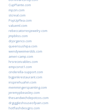
CupPlante.com
mpzin.com
stcreal.com
PopUpFlea.com
valueml.com
rebeccatorresjewelry.com
jmpbliss.com
drjorgerico.com
queensushipa.com
wendyweimerdds.com
ameri-camp.com
hrsreceivables.com
empconst1.com
cinderella-support.com
bigpinkrestaurant.com
inspirehuahin.com
memmingerspainting.com
jeremypbeasley.com
thesandwichdepotcos.com
drgiggleshouseofpain.com
hotflashdesigns.com