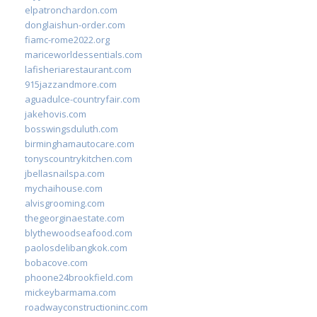
elpatronchardon.com
donglaishun-order.com
fiamc-rome2022.org
mariceworldessentials.com
lafisheriarestaurant.com
915jazzandmore.com
aguadulce-countryfair.com
jakehovis.com
bosswingsduluth.com
birminghamautocare.com
tonyscountrykitchen.com
jbellasnailspa.com
mychaihouse.com
alvisgrooming.com
thegeorginaestate.com
blythewoodseafood.com
paolosdelibangkok.com
bobacove.com
phoone24brookfield.com
mickeybarmama.com
roadwayconstructioninc.com