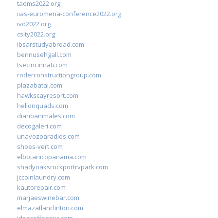
taoms2022.org
iias-euromena-conference2022.org
ivd2022.org
csity2022.org
ibsarstudyabroad.com
bennusehgall.com
tsecincinnati.com
roderconstructiongroup.com
plazabatai.com
hawkscayresort.com
hellonquads.com
diarioanimales.com
decogaleri.com
unavozparadios.com
shoes-vert.com
elbotanicopanama.com
shadyoaksrockportrvpark.com
jccoinlaundry.com
kautorepair.com
marjaeswinebar.com
elmazatlanclinton.com
ideacoffeenyc.com