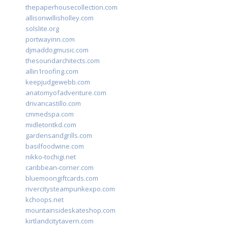
thepaperhousecollection.com
allisonwillisholley.com
solslite.org
portwayinn.com
djmaddogmusic.com
thesoundarchitects.com
allin1roofing.com
keepjudgewebb.com
anatomyofadventure.com
drivancastillo.com
cmmedspa.com
midletontkd.com
gardensandgrills.com
basilfoodwine.com
nikko-tochigi.net
caribbean-corner.com
bluemoongiftcards.com
rivercitysteampunkexpo.com
kchoops.net
mountainsideskateshop.com
kirtlandcitytavern.com