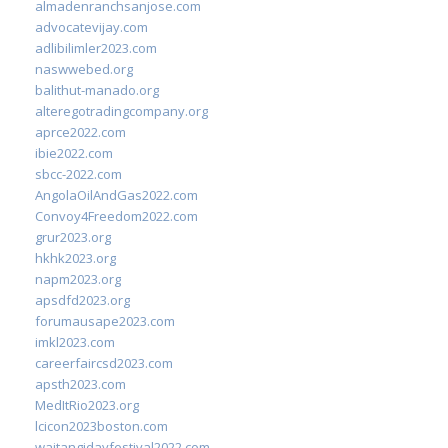
almadenranchsanjose.com
advocatevijay.com
adlibilimler2023.com
naswwebed.org
balithut-manado.org
alteregotradingcompany.org
aprce2022.com
ibie2022.com
sbcc-2022.com
AngolaOilAndGas2022.com
Convoy4Freedom2022.com
grur2023.org
hkhk2023.org
napm2023.org
apsdfd2023.org
forumausape2023.com
imkl2023.com
careerfaircsd2023.com
apsth2023.com
MedItRio2023.org
lcicon2023boston.com
waitangidayfestival2022.com