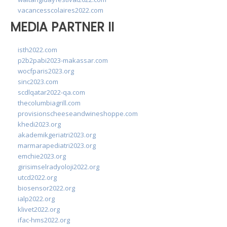
vacancesscolaires2022.com
MEDIA PARTNER II
isth2022.com
p2b2pabi2023-makassar.com
wocfparis2023.org
sinc2023.com
scdlqatar2022-qa.com
thecolumbiagrill.com
provisionscheeseandwineshoppe.com
khedi2023.org
akademikgeriatri2023.org
marmarapediatri2023.org
emchie2023.org
girisimselradyoloji2022.org
utcd2022.org
biosensor2022.org
ialp2022.org
klivet2022.org
ifac-hms2022.org