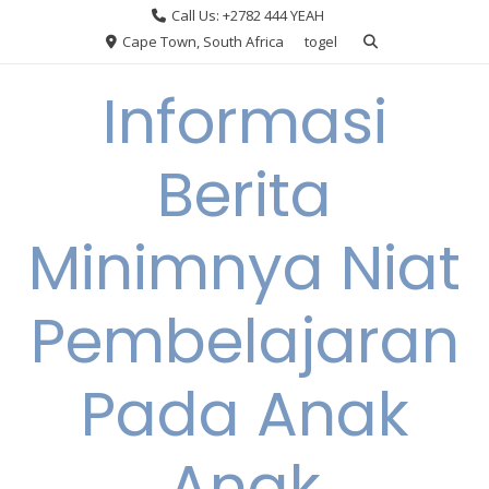
Skip
Call Us: +2782 444 YEAH
to
Cape Town, South Africa
togel
content
Informasi
Berita
Minimnya Niat
Pembelajaran
Pada Anak
Anak