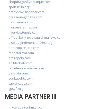
shopdragonflyboutique.com
sportszilla.org
batchprovisionsbar.com
brasserie-gobette.com
musicrearte.com
morseysfarms.com
riverviewtennis.com
official-kelly-toys-squishmallows.com
displaygardenonsuncrest.org
bbq-empire-usa.com
feedstoreva.com
drogopets.com
ediblechalk.com
tabletennisnearme.com
oaksofa.com
soultacohtx.com
capishcaps.com
gpsyfl.org
MEDIA PARTNER III
vwrepairarlington.com