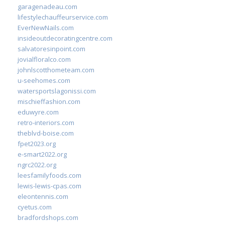
garagenadeau.com
lifestylechauffeurservice.com
EverNewNails.com
insideoutdecoratingcentre.com
salvatoresinpoint.com
jovialfloralco.com
johnlscotthometeam.com
u-seehomes.com
watersportslagonissi.com
mischieffashion.com
eduwyre.com
retro-interiors.com
theblvd-boise.com
fpet2023.org
e-smart2022.org
ngrc2022.org
leesfamilyfoods.com
lewis-lewis-cpas.com
eleontennis.com
cyetus.com
bradfordshops.com