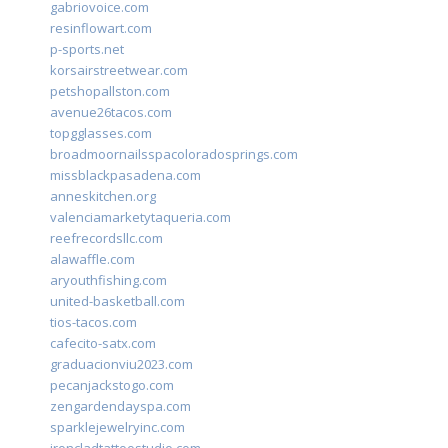
gabriovoice.com
resinflowart.com
p-sports.net
korsairstreetwear.com
petshopallston.com
avenue26tacos.com
topgglasses.com
broadmoornailsspacoloradosprings.com
missblackpasadena.com
anneskitchen.org
valenciamarketytaqueria.com
reefrecordsllc.com
alawaffle.com
aryouthfishing.com
united-basketball.com
tios-tacos.com
cafecito-satx.com
graduacionviu2023.com
pecanjackstogo.com
zengardendayspa.com
sparklejewelryinc.com