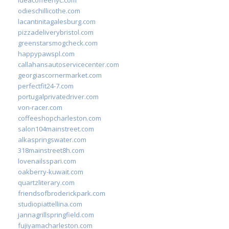
odieschillicothe.com
lacantinitagalesburg.com
pizzadeliverybristol.com
greenstarsmogcheck.com
happypawspl.com
callahansautoservicecenter.com
georgiascornermarket.com
perfectfit24-7.com
portugalprivatedriver.com
von-racer.com
coffeeshopcharleston.com
salon104mainstreet.com
alkaspringswater.com
318mainstreet8h.com
lovenailsspari.com
oakberry-kuwait.com
quartzliterary.com
friendsofbroderickpark.com
studiopiattellina.com
jannagrillspringfield.com
fujiyamacharleston.com