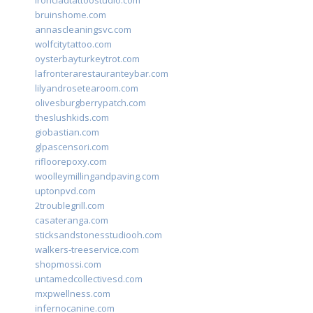
ironcladtattoostudio.com
bruinshome.com
annascleaningsvc.com
wolfcitytattoo.com
oysterbayturkeytrot.com
lafronterarestauranteybar.com
lilyandrosetearoom.com
olivesburgberrypatch.com
theslushkids.com
giobastian.com
glpascensori.com
rifloorepoxy.com
woolleymillingandpaving.com
uptonpvd.com
2troublegrill.com
casateranga.com
sticksandstonesstudiooh.com
walkers-treeservice.com
shopmossi.com
untamedcollectivesd.com
mxpwellness.com
infernocanine.com