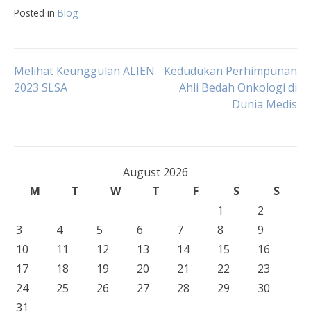
Posted in
Blog
Post
Melihat Keunggulan ALIEN
Kedudukan Perhimpunan
2023 SLSA
Ahli Bedah Onkologi di
Dunia Medis
navigation
August 2026
M
T
W
T
F
S
S
1
2
3
4
5
6
7
8
9
10
11
12
13
14
15
16
17
18
19
20
21
22
23
24
25
26
27
28
29
30
31