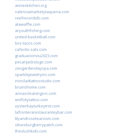
anneskitchen.org
valenciamarketytaqueria.com
reefrecordsllc.com
alawaffle.com
aryouthfishing.com
united-basketball.com
tios-tacos.com
cafecito-satx.com
graduacionviu2023.com
pecanjackstogo.com
zengardendayspa.com
sparklejewelryinc.com
ironcladtattoostudio.com
bruinshome.com
annascleaningsvc.com
wolfcitytattoo.com
oysterbayturkeytrot.com
lafronterarestauranteybar.com
lilyandrosetearoom.com
olivesburgberrypatch.com
theslushkids.com