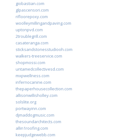
giobastian.com
glpascensori.com
rifloorepoxy.com
woolleymillingandpaving.com
uptonpvd.com
2troublegrill.com
casateranga.com
sticksandstonesstudiooh.com
walkers-treeservice.com
shopmossi.com
untamedcollectivesd.com
mxpwellness.com
infernocanine.com
thepaperhousecollection.com
allisonwillisholley.com
solslite.org
portwayinn.com
djmaddogmusic.com
thesoundarchitects.com
allin1roofing.com
keepjudgewebb.com