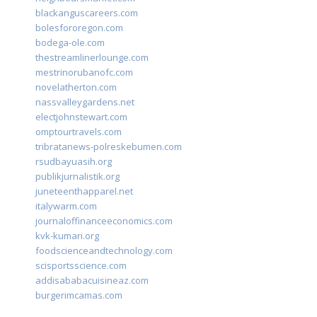
blackanguscareers.com
bolesfororegon.com
bodega-ole.com
thestreamlinerlounge.com
mestrinorubanofc.com
novelatherton.com
nassvalleygardens.net
electjohnstewart.com
omptourtravels.com
tribratanews-polreskebumen.com
rsudbayuasih.org
publikjurnalistik.org
juneteenthapparel.net
italywarm.com
journaloffinanceeconomics.com
kvk-kumari.org
foodscienceandtechnology.com
scisportsscience.com
addisababacuisineaz.com
burgerimcamas.com