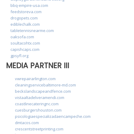
bbq-empire-usa.com
feedstoreva.com
drogopets.com
ediblechalk.com
tabletennisnearme.com
oaksofa.com
soultacohtx.com
capishcaps.com
gpsyfl.org
MEDIA PARTNER III
vwrepairarlington.com
cleaningservicebaltimore-md.com
beckslandscapeandfence.com
vistaaltadelveramendi.com
coastlinecateringnc.com
cuesburgershouston.com
psicologiaespecializadaencampeche.com
dmtacos.com
crescentstreetprinting.com