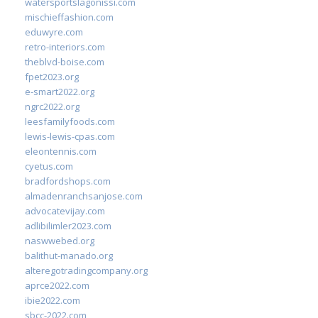
watersportslagonissi.com
mischieffashion.com
eduwyre.com
retro-interiors.com
theblvd-boise.com
fpet2023.org
e-smart2022.org
ngrc2022.org
leesfamilyfoods.com
lewis-lewis-cpas.com
eleontennis.com
cyetus.com
bradfordshops.com
almadenranchsanjose.com
advocatevijay.com
adlibilimler2023.com
naswwebed.org
balithut-manado.org
alteregotradingcompany.org
aprce2022.com
ibie2022.com
sbcc-2022.com