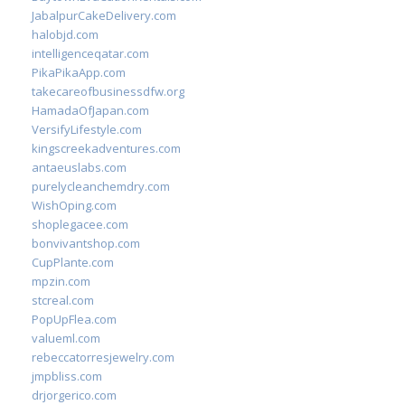
JabalpurCakeDelivery.com
halobjd.com
intelligenceqatar.com
PikaPikaApp.com
takecareofbusinessdfw.org
HamadaOfJapan.com
VersifyLifestyle.com
kingscreekadventures.com
antaeuslabs.com
purelycleanchemdry.com
WishOping.com
shoplegacee.com
bonvivantshop.com
CupPlante.com
mpzin.com
stcreal.com
PopUpFlea.com
valueml.com
rebeccatorresjewelry.com
jmpbliss.com
drjorgerico.com