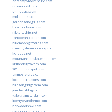
anatomyofadventure.com
drivancastillo.com
cmmedspa.com
midletontkd.com
gardensandgrills.com
basilfoodwine.com
nikko-tochigi.net
caribbean-corner.com
bluemoongiftcards.com
rivercitysteampunkexpo.com
kchoops.net
mountainsideskateshop.com
kirtlandcitytavern.com
301nutritionspot.com
ammos-stores.com
loceanecreations.com
birdsongridgefarm.com
joiedevivblog.com
valera-amsterdam.com
libertybrandhemp.com
norwoodinnwi.com
neighboursmarket.com