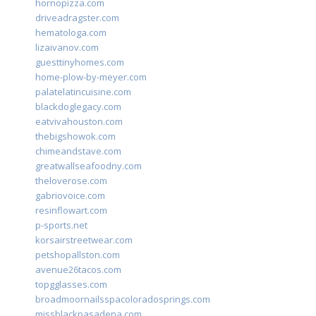
hornopizza.com
driveadragster.com
hematologa.com
lizaivanov.com
guesttinyhomes.com
home-plow-by-meyer.com
palatelatincuisine.com
blackdoglegacy.com
eatvivahouston.com
thebigshowok.com
chimeandstave.com
greatwallseafoodny.com
theloverose.com
gabriovoice.com
resinflowart.com
p-sports.net
korsairstreetwear.com
petshopallston.com
avenue26tacos.com
topgglasses.com
broadmoornailsspacoloradosprings.com
missblackpasadena.com