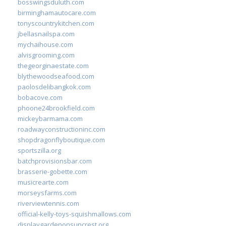
bosswingsduluth.com
birminghamautocare.com
tonyscountrykitchen.com
jbellasnailspa.com
mychaihouse.com
alvisgrooming.com
thegeorginaestate.com
blythewoodseafood.com
paolosdelibangkok.com
bobacove.com
phoone24brookfield.com
mickeybarmama.com
roadwayconstructioninc.com
shopdragonflyboutique.com
sportszilla.org
batchprovisionsbar.com
brasserie-gobette.com
musicrearte.com
morseysfarms.com
riverviewtennis.com
official-kelly-toys-squishmallows.com
displaygardenonsuncrest.org