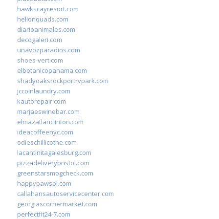
hawkscayresort.com
hellonquads.com
diarioanimales.com
decogaleri.com
unavozparadios.com
shoes-vert.com
elbotanicopanama.com
shadyoaksrockportrvpark.com
jccoinlaundry.com
kautorepair.com
marjaeswinebar.com
elmazatlanclinton.com
ideacoffeenyc.com
odieschillicothe.com
lacantinitagalesburg.com
pizzadeliverybristol.com
greenstarsmogcheck.com
happypawspl.com
callahansautoservicecenter.com
georgiascornermarket.com
perfectfit24-7.com