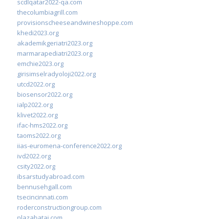
scdlqatar2022-qa.com
thecolumbiagrill.com
provisionscheeseandwineshoppe.com
khedi2023.org
akademikgeriatri2023.org
marmarapediatri2023.org
emchie2023.org
girisimselradyoloji2022.org
utcd2022.org
biosensor2022.org
ialp2022.org
klivet2022.org
ifac-hms2022.org
taoms2022.org
iias-euromena-conference2022.org
ivd2022.org
csity2022.org
ibsarstudyabroad.com
bennusehgall.com
tsecincinnati.com
roderconstructiongroup.com
plazabatai.com