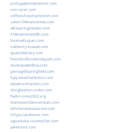
portugalprivatedriver.com
von-racer.com
coffeeshopcharleston.com
salon104mainstreet.com
alkaspringswater.com
318mainstreet8h.com
lovenailsspari.com
oakberry-kuwait.com
quartzliterary.com
friendsofbroderickpark.com
studiopiattellina.com
jannagrillspringfield.com
fujiyamacharleston.com
elpatronchardon.com
donglaishun-order.com
fiamc-rome2022.org
mariceworldessentials.com
lafisheriarestaurant.com
915jazzandmore.com
aguadulce-countryfair.com
jakehovis.com