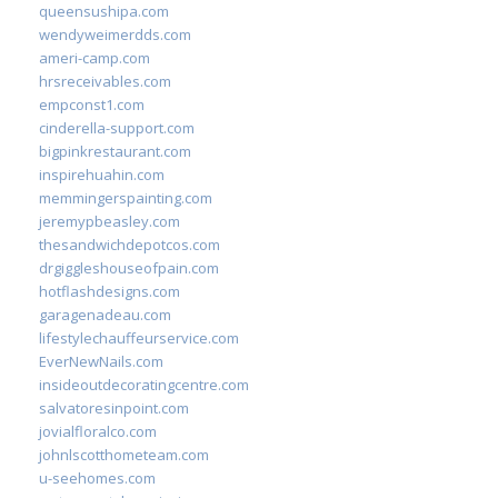
queensushipa.com
wendyweimerdds.com
ameri-camp.com
hrsreceivables.com
empconst1.com
cinderella-support.com
bigpinkrestaurant.com
inspirehuahin.com
memmingerspainting.com
jeremypbeasley.com
thesandwichdepotcos.com
drgiggleshouseofpain.com
hotflashdesigns.com
garagenadeau.com
lifestylechauffeurservice.com
EverNewNails.com
insideoutdecoratingcentre.com
salvatoresinpoint.com
jovialfloralco.com
johnlscotthometeam.com
u-seehomes.com