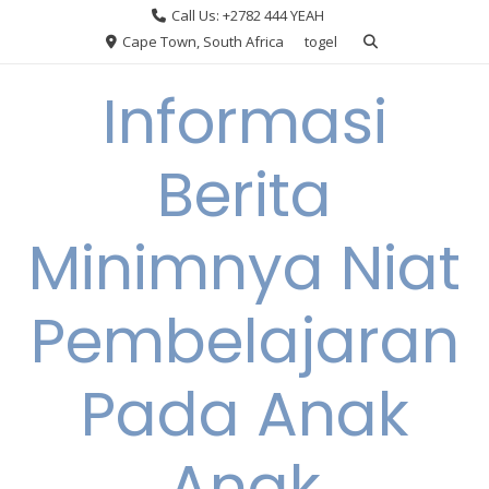
Skip
Call Us: +2782 444 YEAH
to
Cape Town, South Africa
togel
content
Informasi
Berita
Minimnya Niat
Pembelajaran
Pada Anak
Anak