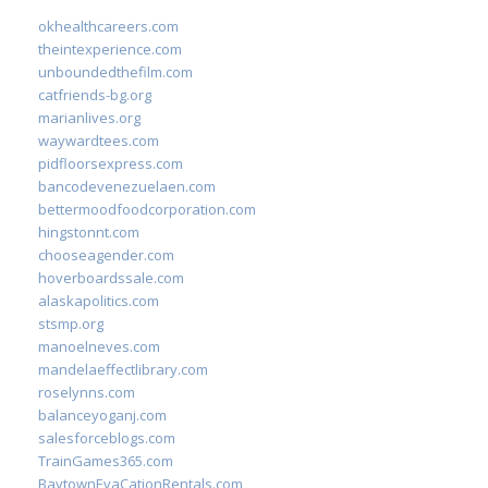
okhealthcareers.com
theintexperience.com
unboundedthefilm.com
catfriends-bg.org
marianlives.org
waywardtees.com
pidfloorsexpress.com
bancodevenezuelaen.com
bettermoodfoodcorporation.com
hingstonnt.com
chooseagender.com
hoverboardssale.com
alaskapolitics.com
stsmp.org
manoelneves.com
mandelaeffectlibrary.com
roselynns.com
balanceyoganj.com
salesforceblogs.com
TrainGames365.com
BaytownEvaCationRentals.com