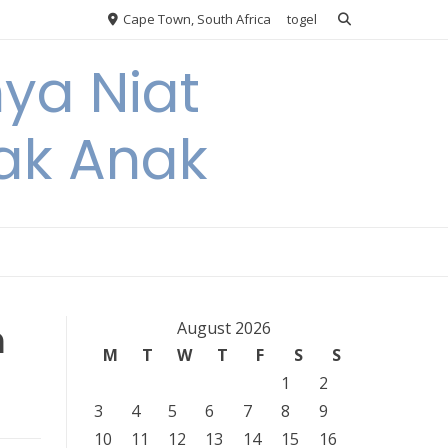
Cape Town, South Africa
togel
nya Niat
ak Anak
n
August 2026
M
T
W
T
F
S
S
1
2
3
4
5
6
7
8
9
10
11
12
13
14
15
16