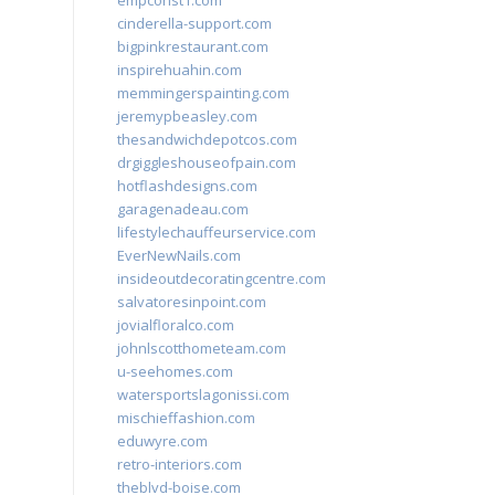
empconst1.com
cinderella-support.com
bigpinkrestaurant.com
inspirehuahin.com
memmingerspainting.com
jeremypbeasley.com
thesandwichdepotcos.com
drgiggleshouseofpain.com
hotflashdesigns.com
garagenadeau.com
lifestylechauffeurservice.com
EverNewNails.com
insideoutdecoratingcentre.com
salvatoresinpoint.com
jovialfloralco.com
johnlscotthometeam.com
u-seehomes.com
watersportslagonissi.com
mischieffashion.com
eduwyre.com
retro-interiors.com
theblvd-boise.com