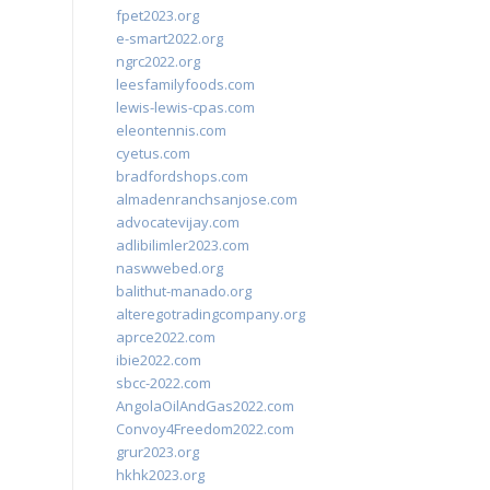
fpet2023.org
e-smart2022.org
ngrc2022.org
leesfamilyfoods.com
lewis-lewis-cpas.com
eleontennis.com
cyetus.com
bradfordshops.com
almadenranchsanjose.com
advocatevijay.com
adlibilimler2023.com
naswwebed.org
balithut-manado.org
alteregotradingcompany.org
aprce2022.com
ibie2022.com
sbcc-2022.com
AngolaOilAndGas2022.com
Convoy4Freedom2022.com
grur2023.org
hkhk2023.org