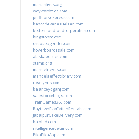
marianlives.org
waywardtees.com
pidfloorsexpress.com
bancodevenezuelaen.com
bettermoodfoodcorporation.com
hingstonnt.com
chooseagender.com
hoverboardssale.com
alaskapolitics.com
stsmp.org
manoelneves.com
mandelaeffectlibrary.com
roselynns.com
balanceyoganj.com
salesforceblogs.com
TrainGames365.com
BaytownEvaCationRentals.com
JabalpurCakeDelivery.com
halobjd.com
intelligenceqatar.com
PikaPikaApp.com