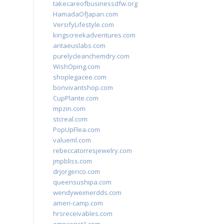
takecareofbusinessdfw.org
HamadaOfJapan.com
VersifyLifestyle.com
kingscreekadventures.com
antaeuslabs.com
purelycleanchemdry.com
WishOping.com
shoplegacee.com
bonvivantshop.com
CupPlante.com
mpzin.com
stcreal.com
PopUpFlea.com
valueml.com
rebeccatorresjewelry.com
jmpbliss.com
drjorgerico.com
queensushipa.com
wendyweimerdds.com
ameri-camp.com
hrsreceivables.com