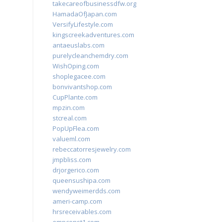
takecareofbusinessdfw.org
HamadaOfJapan.com
VersifyLifestyle.com
kingscreekadventures.com
antaeuslabs.com
purelycleanchemdry.com
WishOping.com
shoplegacee.com
bonvivantshop.com
CupPlante.com
mpzin.com
stcreal.com
PopUpFlea.com
valueml.com
rebeccatorresjewelry.com
jmpbliss.com
drjorgerico.com
queensushipa.com
wendyweimerdds.com
ameri-camp.com
hrsreceivables.com