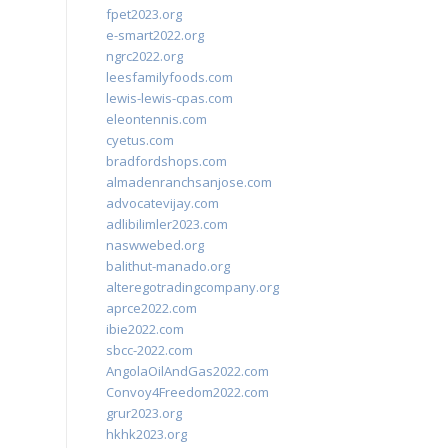
fpet2023.org
e-smart2022.org
ngrc2022.org
leesfamilyfoods.com
lewis-lewis-cpas.com
eleontennis.com
cyetus.com
bradfordshops.com
almadenranchsanjose.com
advocatevijay.com
adlibilimler2023.com
naswwebed.org
balithut-manado.org
alteregotradingcompany.org
aprce2022.com
ibie2022.com
sbcc-2022.com
AngolaOilAndGas2022.com
Convoy4Freedom2022.com
grur2023.org
hkhk2023.org