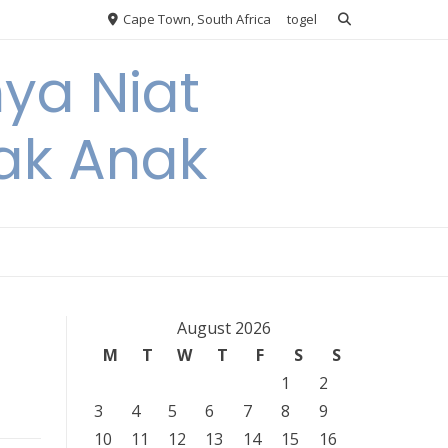
Cape Town, South Africa
togel
nya Niat
ak Anak
August 2026
M
T
W
T
F
S
S
1
2
3
4
5
6
7
8
9
10
11
12
13
14
15
16