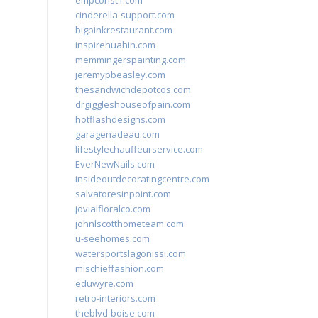
empconst1.com
cinderella-support.com
bigpinkrestaurant.com
inspirehuahin.com
memmingerspainting.com
jeremypbeasley.com
thesandwichdepotcos.com
drgiggleshouseofpain.com
hotflashdesigns.com
garagenadeau.com
lifestylechauffeurservice.com
EverNewNails.com
insideoutdecoratingcentre.com
salvatoresinpoint.com
jovialfloralco.com
johnlscotthometeam.com
u-seehomes.com
watersportslagonissi.com
mischieffashion.com
eduwyre.com
retro-interiors.com
theblvd-boise.com