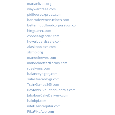
marianlives.org
waywardtees.com
pidfloorsexpress.com
bancodevenezuelaen.com
bettermoodfoodcorporation.com
hingstonnt.com
chooseagender.com
hoverboardssale.com
alaskapolitics.com
stsmp.org
manoelneves.com
mandelaeffectlibrary.com
roselynns.com
balanceyoganj.com
salesforceblogs.com
TrainGames365.com
BaytownEvaCationRentals.com
JabalpurCakeDelivery.com
halobjd.com
intelligenceqatar.com
PikaPikaApp.com