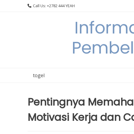
Skip
Call Us: +2782 444 YEAH
to
content
Informa
Pembel
togel
Pentingnya Memaha
Motivasi Kerja dan 