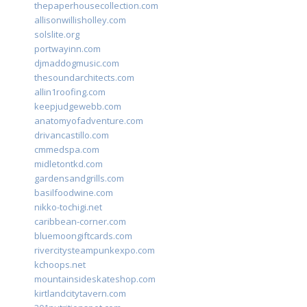
thepaperhousecollection.com
allisonwillisholley.com
solslite.org
portwayinn.com
djmaddogmusic.com
thesoundarchitects.com
allin1roofing.com
keepjudgewebb.com
anatomyofadventure.com
drivancastillo.com
cmmedspa.com
midletontkd.com
gardensandgrills.com
basilfoodwine.com
nikko-tochigi.net
caribbean-corner.com
bluemoongiftcards.com
rivercitysteampunkexpo.com
kchoops.net
mountainsideskateshop.com
kirtlandcitytavern.com