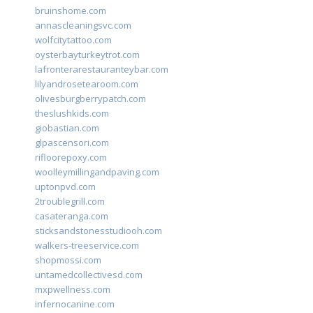
bruinshome.com
annascleaningsvc.com
wolfcitytattoo.com
oysterbayturkeytrot.com
lafronterarestauranteybar.com
lilyandrosetearoom.com
olivesburgberrypatch.com
theslushkids.com
giobastian.com
glpascensori.com
rifloorepoxy.com
woolleymillingandpaving.com
uptonpvd.com
2troublegrill.com
casateranga.com
sticksandstonesstudiooh.com
walkers-treeservice.com
shopmossi.com
untamedcollectivesd.com
mxpwellness.com
infernocanine.com