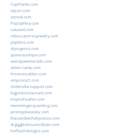
CupPlante.com
mpzin.com
stcreal.com
PopUpFlea.com
valueml.com
rebeccatorresjewelry.com
jmpbliss.com
drjorgerico.com
queensushipa.com
wendyweimerdds.com
ameri-camp.com
hrsreceivables.com
empconst1.com
cinderella-support.com
bigpinkrestaurant.com
inspirehuahin.com
memmingerspainting.com
jeremypbeasley.com
thesandwichdepotcos.com
drgiggleshouseofpain.com
hotflashdesigns.com