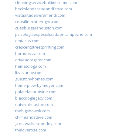
cleaningservicebaltimore-md.com
beckslandscapeandfence.com
vistaaltadelveramendi.com
coastlinecateringnc.com
cuesburgershouston.com
psicologiaespecializadaencampeche.com
dmtacos.com
crescentstreetprinting.com
hornopizza.com
driveadragster.com
hematologa.com
lizaivanov.com
guesttinyhomes.com
home-plow-by-meyer.com
palatelatincuisine.com
blackdoglegacy.com
eatvivahouston.com
thebigshowok.com
chimeandstave.com
greatwallseafoodny.com
theloverose.com