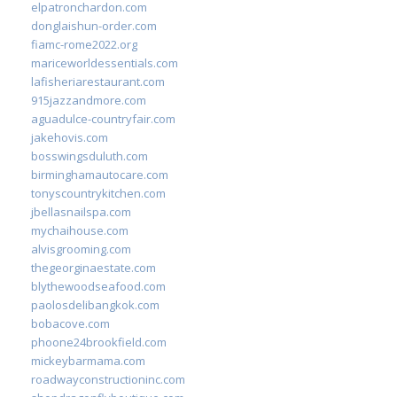
elpatronchardon.com
donglaishun-order.com
fiamc-rome2022.org
mariceworldessentials.com
lafisheriarestaurant.com
915jazzandmore.com
aguadulce-countryfair.com
jakehovis.com
bosswingsduluth.com
birminghamautocare.com
tonyscountrykitchen.com
jbellasnailspa.com
mychaihouse.com
alvisgrooming.com
thegeorginaestate.com
blythewoodseafood.com
paolosdelibangkok.com
bobacove.com
phoone24brookfield.com
mickeybarmama.com
roadwayconstructioninc.com