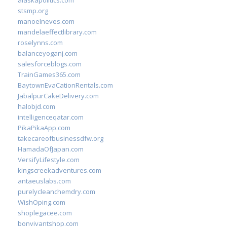
alaskapolitics.com
stsmp.org
manoelneves.com
mandelaeffectlibrary.com
roselynns.com
balanceyoganj.com
salesforceblogs.com
TrainGames365.com
BaytownEvaCationRentals.com
JabalpurCakeDelivery.com
halobjd.com
intelligenceqatar.com
PikaPikaApp.com
takecareofbusinessdfw.org
HamadaOfJapan.com
VersifyLifestyle.com
kingscreekadventures.com
antaeuslabs.com
purelycleanchemdry.com
WishOping.com
shoplegacee.com
bonvivantshop.com