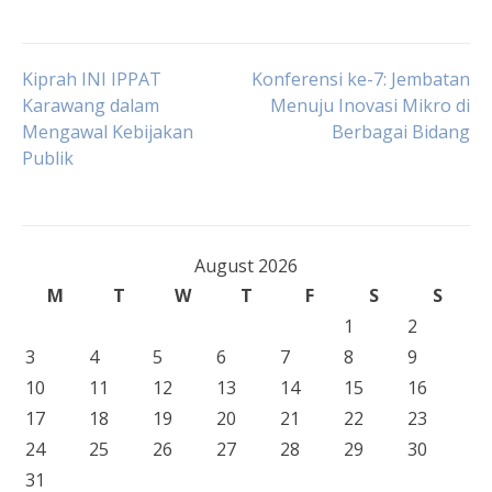
Post
Kiprah INI IPPAT
Konferensi ke-7: Jembatan
Karawang dalam
Menuju Inovasi Mikro di
Mengawal Kebijakan
Berbagai Bidang
navigation
Publik
August 2026
M
T
W
T
F
S
S
1
2
3
4
5
6
7
8
9
10
11
12
13
14
15
16
17
18
19
20
21
22
23
24
25
26
27
28
29
30
31