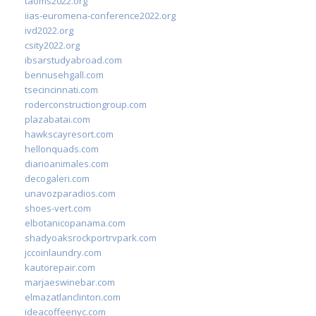
taoms2022.org
iias-euromena-conference2022.org
ivd2022.org
csity2022.org
ibsarstudyabroad.com
bennusehgall.com
tsecincinnati.com
roderconstructiongroup.com
plazabatai.com
hawkscayresort.com
hellonquads.com
diarioanimales.com
decogaleri.com
unavozparadios.com
shoes-vert.com
elbotanicopanama.com
shadyoaksrockportrvpark.com
jccoinlaundry.com
kautorepair.com
marjaeswinebar.com
elmazatlanclinton.com
ideacoffeenyc.com