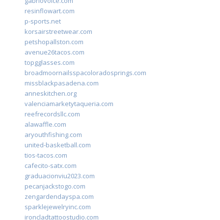
gabriovoice.com
resinflowart.com
p-sports.net
korsairstreetwear.com
petshopallston.com
avenue26tacos.com
topgglasses.com
broadmoornailsspacoloradosprings.com
missblackpasadena.com
anneskitchen.org
valenciamarketytaqueria.com
reefrecordsllc.com
alawaffle.com
aryouthfishing.com
united-basketball.com
tios-tacos.com
cafecito-satx.com
graduacionviu2023.com
pecanjackstogo.com
zengardendayspa.com
sparklejewelryinc.com
ironcladtattoostudio.com