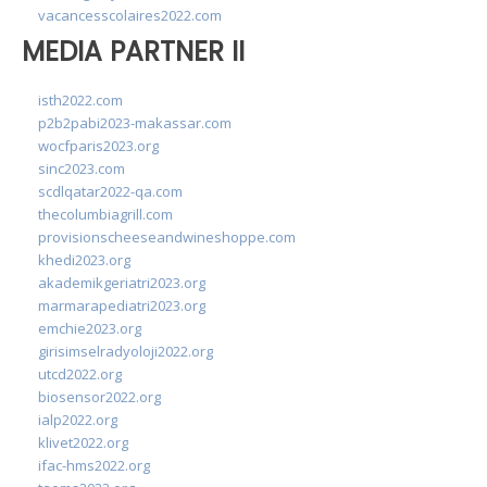
vacancesscolaires2022.com
MEDIA PARTNER II
isth2022.com
p2b2pabi2023-makassar.com
wocfparis2023.org
sinc2023.com
scdlqatar2022-qa.com
thecolumbiagrill.com
provisionscheeseandwineshoppe.com
khedi2023.org
akademikgeriatri2023.org
marmarapediatri2023.org
emchie2023.org
girisimselradyoloji2022.org
utcd2022.org
biosensor2022.org
ialp2022.org
klivet2022.org
ifac-hms2022.org