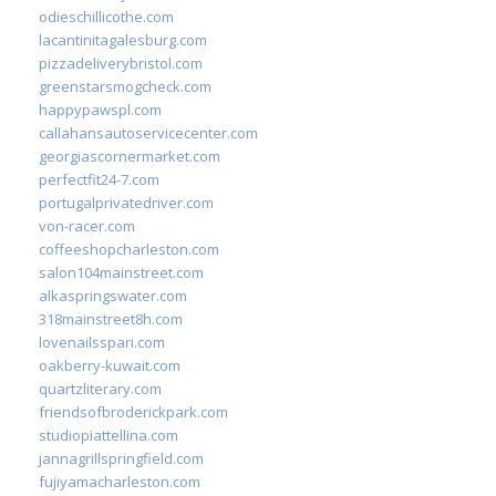
odieschillicothe.com
lacantinitagalesburg.com
pizzadeliverybristol.com
greenstarsmogcheck.com
happypawspl.com
callahansautoservicecenter.com
georgiascornermarket.com
perfectfit24-7.com
portugalprivatedriver.com
von-racer.com
coffeeshopcharleston.com
salon104mainstreet.com
alkaspringswater.com
318mainstreet8h.com
lovenailsspari.com
oakberry-kuwait.com
quartzliterary.com
friendsofbroderickpark.com
studiopiattellina.com
jannagrillspringfield.com
fujiyamacharleston.com