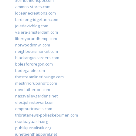
301nutritionspot.com
ammos-stores.com
loceanecreations.com
birdsongridgefarm.com
joiedevivblog.com
valera-amsterdam.com
libertybrandhemp.com
norwoodinnwi.com
neighboursmarket.com
blackanguscareers.com
bolesfororegon.com
bodega-ole.com
thestreamlinerlounge.com
mestrinorubanofc.com
novelatherton.com
nassvalleygardens.net
electjohnstewart.com
omptourtravels.com
tribratanews-polreskebumen.com
rsudbayuasih.org
publikjurnalistik.org
juneteenthapparel.net