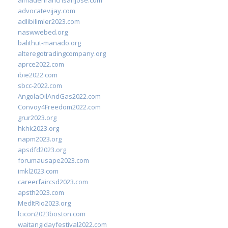
almadenranchsanjose.com
advocatevijay.com
adlibilimler2023.com
naswwebed.org
balithut-manado.org
alteregotradingcompany.org
aprce2022.com
ibie2022.com
sbcc-2022.com
AngolaOilAndGas2022.com
Convoy4Freedom2022.com
grur2023.org
hkhk2023.org
napm2023.org
apsdfd2023.org
forumausape2023.com
imkl2023.com
careerfaircsd2023.com
apsth2023.com
MedItRio2023.org
lcicon2023boston.com
waitangidayfestival2022.com