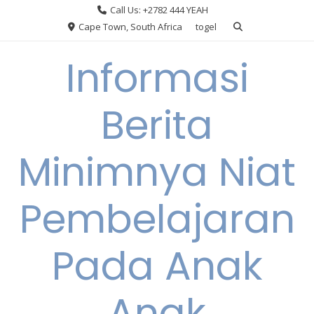
Skip
Call Us: +2782 444 YEAH
to
Cape Town, South Africa
togel
content
Informasi
Berita
Minimnya Niat
Pembelajaran
Pada Anak
Anak