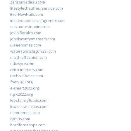
garagenadeau.com
lifestylechauffeurservice.com
EverNewNails.com
insideoutdecoratingcentre.com
salvatoresinpoint.com
jovialfloralco.com
johnlscotthometeam.com
u-seehomes.com
watersportslagonissi.com
mischieffashion.com
eduwyre.com
retro-interiors.com
theblvd-boise.com
fpet2023.org
e-smart2022.org
ngrc2022.org
leesfamilyfoods.com
lewis-lewis-cpas.com
eleontennis.com
cyetus.com
bradfordshops.com