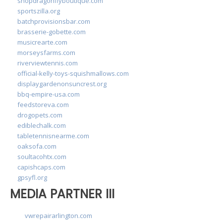
shopdragonflyboutique.com
sportszilla.org
batchprovisionsbar.com
brasserie-gobette.com
musicrearte.com
morseysfarms.com
riverviewtennis.com
official-kelly-toys-squishmallows.com
displaygardenonsuncrest.org
bbq-empire-usa.com
feedstoreva.com
drogopets.com
ediblechalk.com
tabletennisnearme.com
oaksofa.com
soultacohtx.com
capishcaps.com
gpsyfl.org
MEDIA PARTNER III
vwrepairarlington.com