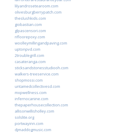
lilyandrosetearoom.com
olivesburgberrypatch.com
theslushkids.com
giobastian.com
glpascensori.com
rifloorepoxy.com
woolleymillingandpaving.com
uptonpvd.com
2troublegrill.com
casateranga.com
sticksandstonesstudiooh.com
walkers-treeservice.com
shopmossi.com
untamedcollectivesd.com
mxpwellness.com
infernocanine.com
thepaperhousecollection.com
allisonwillisholley.com
solslite.org
portwayinn.com
djmaddogmusic.com