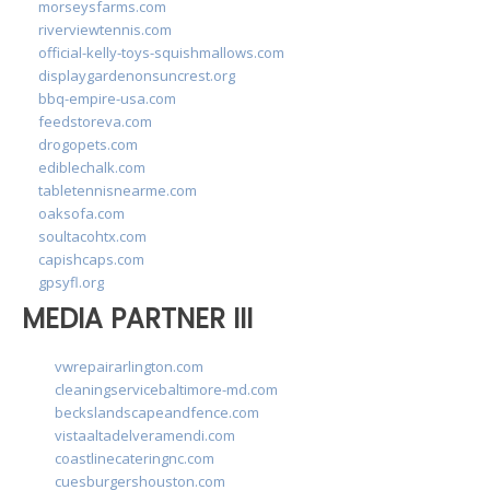
morseysfarms.com
riverviewtennis.com
official-kelly-toys-squishmallows.com
displaygardenonsuncrest.org
bbq-empire-usa.com
feedstoreva.com
drogopets.com
ediblechalk.com
tabletennisnearme.com
oaksofa.com
soultacohtx.com
capishcaps.com
gpsyfl.org
MEDIA PARTNER III
vwrepairarlington.com
cleaningservicebaltimore-md.com
beckslandscapeandfence.com
vistaaltadelveramendi.com
coastlinecateringnc.com
cuesburgershouston.com