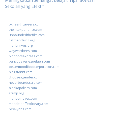
Meningkatkan Semangat Belajar: Tips Motivasi
Sekolah yang Efektif
okhealthcareers.com
theintexperience.com
unboundedthefilm.com
catfriends-bg.org
marianlives.org
waywardtees.com
pidfloorsexpress.com
bancodevenezuelaen.com
bettermoodfoodcorporation.com
hingstonnt.com
chooseagender.com
hoverboardssale.com
alaskapolitics.com
stsmp.org
manoelneves.com
mandelaeffectlibrary.com
roselynns.com