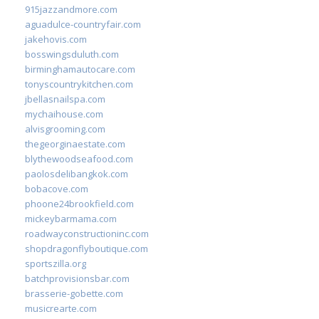
915jazzandmore.com
aguadulce-countryfair.com
jakehovis.com
bosswingsduluth.com
birminghamautocare.com
tonyscountrykitchen.com
jbellasnailspa.com
mychaihouse.com
alvisgrooming.com
thegeorginaestate.com
blythewoodseafood.com
paolosdelibangkok.com
bobacove.com
phoone24brookfield.com
mickeybarmama.com
roadwayconstructioninc.com
shopdragonflyboutique.com
sportszilla.org
batchprovisionsbar.com
brasserie-gobette.com
musicrearte.com