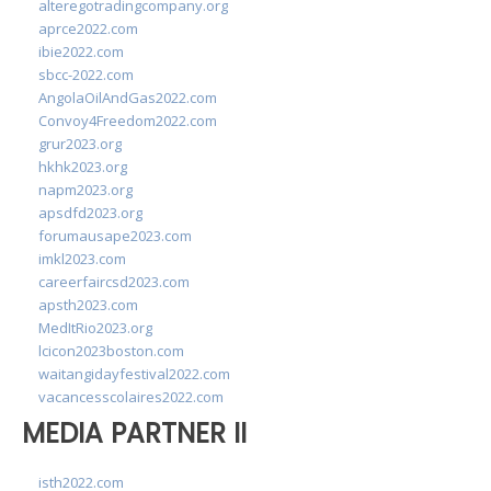
alteregotradingcompany.org
aprce2022.com
ibie2022.com
sbcc-2022.com
AngolaOilAndGas2022.com
Convoy4Freedom2022.com
grur2023.org
hkhk2023.org
napm2023.org
apsdfd2023.org
forumausape2023.com
imkl2023.com
careerfaircsd2023.com
apsth2023.com
MedItRio2023.org
lcicon2023boston.com
waitangidayfestival2022.com
vacancesscolaires2022.com
MEDIA PARTNER II
isth2022.com