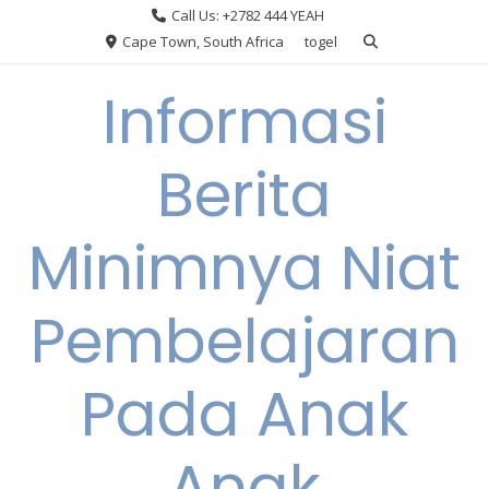
Skip
Call Us: +2782 444 YEAH
to
Cape Town, South Africa
togel
content
Informasi
Berita
Minimnya Niat
Pembelajaran
Pada Anak
Anak