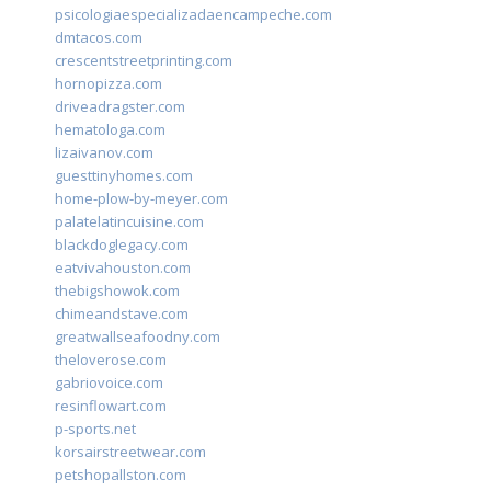
psicologiaespecializadaencampeche.com
dmtacos.com
crescentstreetprinting.com
hornopizza.com
driveadragster.com
hematologa.com
lizaivanov.com
guesttinyhomes.com
home-plow-by-meyer.com
palatelatincuisine.com
blackdoglegacy.com
eatvivahouston.com
thebigshowok.com
chimeandstave.com
greatwallseafoodny.com
theloverose.com
gabriovoice.com
resinflowart.com
p-sports.net
korsairstreetwear.com
petshopallston.com