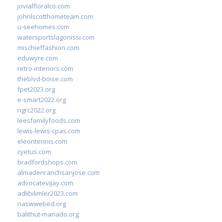
jovialfloralco.com
johnlscotthometeam.com
u-seehomes.com
watersportslagonissi.com
mischieffashion.com
eduwyre.com
retro-interiors.com
theblvd-boise.com
fpet2023.org
e-smart2022.org
ngrc2022.org
leesfamilyfoods.com
lewis-lewis-cpas.com
eleontennis.com
cyetus.com
bradfordshops.com
almadenranchsanjose.com
advocatevijay.com
adlibilimler2023.com
naswwebed.org
balithut-manado.org