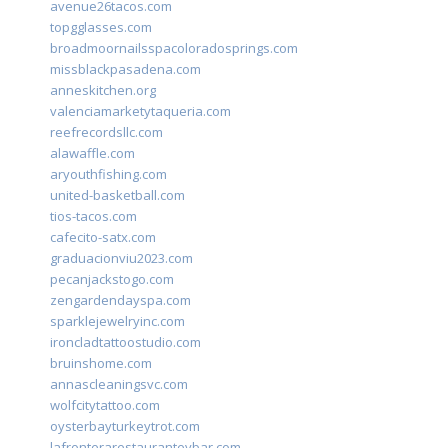
avenue26tacos.com
topgglasses.com
broadmoornailsspacoloradosprings.com
missblackpasadena.com
anneskitchen.org
valenciamarketytaqueria.com
reefrecordsllc.com
alawaffle.com
aryouthfishing.com
united-basketball.com
tios-tacos.com
cafecito-satx.com
graduacionviu2023.com
pecanjackstogo.com
zengardendayspa.com
sparklejewelryinc.com
ironcladtattoostudio.com
bruinshome.com
annascleaningsvc.com
wolfcitytattoo.com
oysterbayturkeytrot.com
lafronterarestauranteybar.com