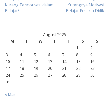
Post
Kurang Termotivasi dalam
Kurangnya Motivasi
Belajar?
Belajar Peserta Didik
navigation
August 2026
M
T
W
T
F
S
S
1
2
3
4
5
6
7
8
9
10
11
12
13
14
15
16
17
18
19
20
21
22
23
24
25
26
27
28
29
30
31
« Mar