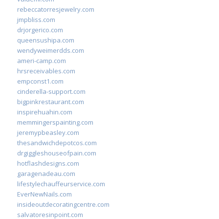
rebeccatorresjewelry.com
jmpbliss.com
drjorgerico.com
queensushipa.com
wendyweimerdds.com
ameri-camp.com
hrsreceivables.com
empconst1.com
cinderella-support.com
bigpinkrestaurant.com
inspirehuahin.com
memmingerspainting.com
jeremypbeasley.com
thesandwichdepotcos.com
drgiggleshouseofpain.com
hotflashdesigns.com
garagenadeau.com
lifestylechauffeurservice.com
EverNewNails.com
insideoutdecoratingcentre.com
salvatoresinpoint.com