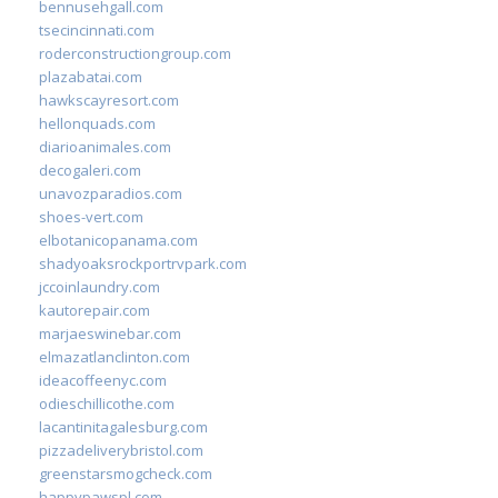
bennusehgall.com
tsecincinnati.com
roderconstructiongroup.com
plazabatai.com
hawkscayresort.com
hellonquads.com
diarioanimales.com
decogaleri.com
unavozparadios.com
shoes-vert.com
elbotanicopanama.com
shadyoaksrockportrvpark.com
jccoinlaundry.com
kautorepair.com
marjaeswinebar.com
elmazatlanclinton.com
ideacoffeenyc.com
odieschillicothe.com
lacantinitagalesburg.com
pizzadeliverybristol.com
greenstarsmogcheck.com
happypawspl.com