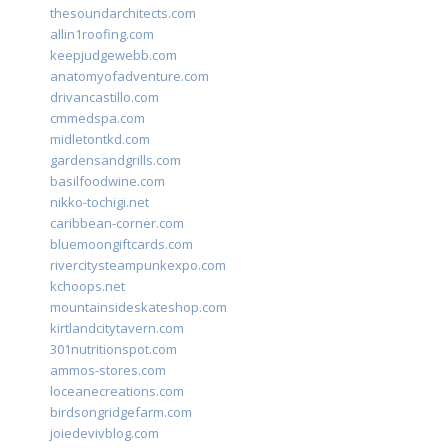
thesoundarchitects.com
allin1roofing.com
keepjudgewebb.com
anatomyofadventure.com
drivancastillo.com
cmmedspa.com
midletontkd.com
gardensandgrills.com
basilfoodwine.com
nikko-tochigi.net
caribbean-corner.com
bluemoongiftcards.com
rivercitysteampunkexpo.com
kchoops.net
mountainsideskateshop.com
kirtlandcitytavern.com
301nutritionspot.com
ammos-stores.com
loceanecreations.com
birdsongridgefarm.com
joiedevivblog.com