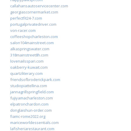
callahansautoservicecenter.com
georgiascornermarket.com
perfectfit24-7.com
portugalprivatedriver.com
von-racer.com
coffeeshopcharleston.com
salon104mainstreet.com
alkaspringswater.com
318mainstreet8h.com
lovenailsspari.com
oakberry-kuwait.com
quartzliterary.com
friendsofbroderickpark.com
studiopiattellina.com
jannagrillspringfield.com
fujiyamacharleston.com
elpatronchardon.com
donglaishun-order.com
fiamc-rome2022.org
mariceworldessentials.com
lafisheriarestaurant.com