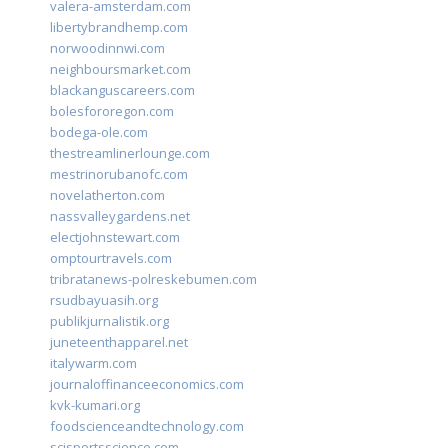
valera-amsterdam.com
libertybrandhemp.com
norwoodinnwi.com
neighboursmarket.com
blackanguscareers.com
bolesfororegon.com
bodega-ole.com
thestreamlinerlounge.com
mestrinorubanofc.com
novelatherton.com
nassvalleygardens.net
electjohnstewart.com
omptourtravels.com
tribratanews-polreskebumen.com
rsudbayuasih.org
publikjurnalistik.org
juneteenthapparel.net
italywarm.com
journaloffinanceeconomics.com
kvk-kumari.org
foodscienceandtechnology.com
scisportsscience.com