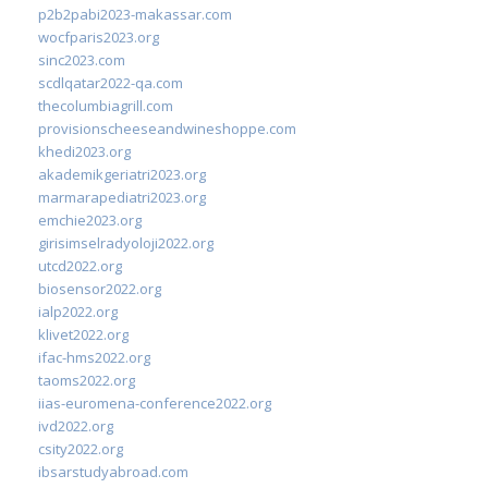
p2b2pabi2023-makassar.com
wocfparis2023.org
sinc2023.com
scdlqatar2022-qa.com
thecolumbiagrill.com
provisionscheeseandwineshoppe.com
khedi2023.org
akademikgeriatri2023.org
marmarapediatri2023.org
emchie2023.org
girisimselradyoloji2022.org
utcd2022.org
biosensor2022.org
ialp2022.org
klivet2022.org
ifac-hms2022.org
taoms2022.org
iias-euromena-conference2022.org
ivd2022.org
csity2022.org
ibsarstudyabroad.com