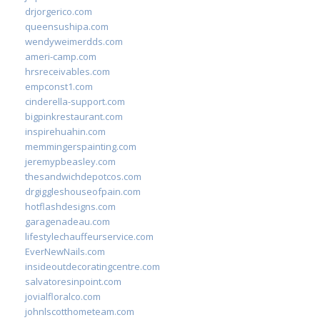
drjorgerico.com
queensushipa.com
wendyweimerdds.com
ameri-camp.com
hrsreceivables.com
empconst1.com
cinderella-support.com
bigpinkrestaurant.com
inspirehuahin.com
memmingerspainting.com
jeremypbeasley.com
thesandwichdepotcos.com
drgiggleshouseofpain.com
hotflashdesigns.com
garagenadeau.com
lifestylechauffeurservice.com
EverNewNails.com
insideoutdecoratingcentre.com
salvatoresinpoint.com
jovialfloralco.com
johnlscotthometeam.com