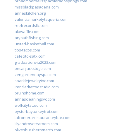
broadmoornailsspacoloradosprings.com
missblackpasadena.com
anneskitchen.org
valenciamarketytaqueria.com
reefrecordsllc.com
alawaffle.com
aryouthfishing.com
united-basketball.com
tios-tacos.com
cafecito-satx.com
graduacionviu2023.com
pecanjackstogo.com
zengardendayspa.com
sparklejewelryinc.com
ironcladtattoostudio.com
bruinshome.com
annascleaningsvc.com
wolfcitytattoo.com
oysterbayturkeytrot.com
lafronterarestauranteybar.com
lilyandrosetearoom.com
olivesburgberrypatch.com