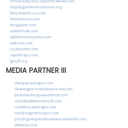
official-kelly-toys-squishmallows.com
displaygardenonsuncrest.org
bbq-empire-usa.com
feedstoreva.com
drogopets.com
ediblechalk.com
tabletennisnearme.com
oaksofa.com
soultacohtx.com
capishcaps.com
gpsyfl.org
MEDIA PARTNER III
vwrepairarlington.com
cleaningservicebaltimore-md.com
beckslandscapeandfence.com
vistaaltadelveramendi.com
coastlinecateringnc.com
cuesburgershouston.com
psicologiaespecializadaencampeche.com
dmtacos.com