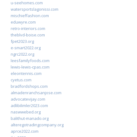
u-seehomes.com
watersportslagonissi.com
mischieffashion.com
eduwyre.com
retro-interiors.com
theblvd-boise.com
fpet2023.org
e-smart2022.org
ngrc2022.org
leesfamilyfoods.com
lewis-lewis-cpas.com
eleontennis.com
cyetus.com
bradfordshops.com
almadenranchsanjose.com
advocatevijay.com
adlibilimler2023.com
naswwebed.org
balithut-manado.org
alteregotradingcompany.org
aprce2022.com