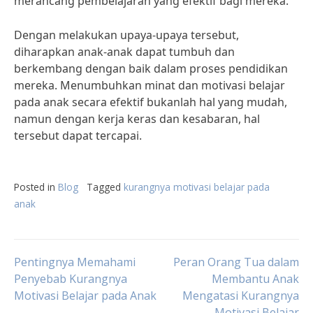
merancang pembelajaran yang efektif bagi mereka.”
Dengan melakukan upaya-upaya tersebut,
diharapkan anak-anak dapat tumbuh dan
berkembang dengan baik dalam proses pendidikan
mereka. Menumbuhkan minat dan motivasi belajar
pada anak secara efektif bukanlah hal yang mudah,
namun dengan kerja keras dan kesabaran, hal
tersebut dapat tercapai.
Posted in
Blog
Tagged
kurangnya motivasi belajar pada
anak
Post
Pentingnya Memahami
Peran Orang Tua dalam
Penyebab Kurangnya
Membantu Anak
Motivasi Belajar pada Anak
Mengatasi Kurangnya
navigation
Motivasi Belajar