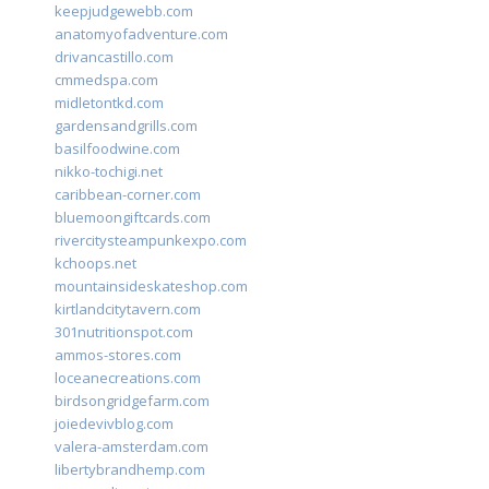
keepjudgewebb.com
anatomyofadventure.com
drivancastillo.com
cmmedspa.com
midletontkd.com
gardensandgrills.com
basilfoodwine.com
nikko-tochigi.net
caribbean-corner.com
bluemoongiftcards.com
rivercitysteampunkexpo.com
kchoops.net
mountainsideskateshop.com
kirtlandcitytavern.com
301nutritionspot.com
ammos-stores.com
loceanecreations.com
birdsongridgefarm.com
joiedevivblog.com
valera-amsterdam.com
libertybrandhemp.com