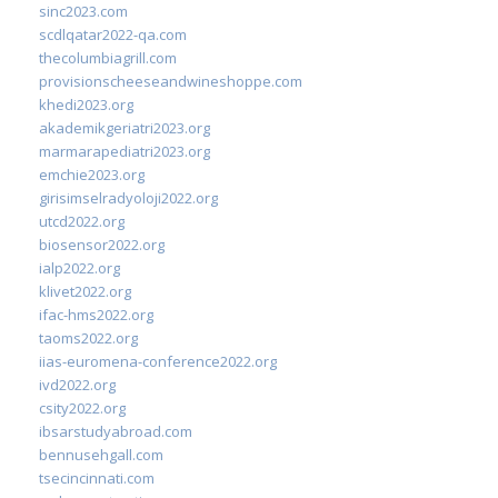
sinc2023.com
scdlqatar2022-qa.com
thecolumbiagrill.com
provisionscheeseandwineshoppe.com
khedi2023.org
akademikgeriatri2023.org
marmarapediatri2023.org
emchie2023.org
girisimselradyoloji2022.org
utcd2022.org
biosensor2022.org
ialp2022.org
klivet2022.org
ifac-hms2022.org
taoms2022.org
iias-euromena-conference2022.org
ivd2022.org
csity2022.org
ibsarstudyabroad.com
bennusehgall.com
tsecincinnati.com