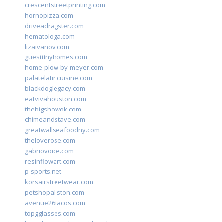
crescentstreetprinting.com
hornopizza.com
driveadragster.com
hematologa.com
lizaivanov.com
guesttinyhomes.com
home-plow-by-meyer.com
palatelatincuisine.com
blackdoglegacy.com
eatvivahouston.com
thebigshowok.com
chimeandstave.com
greatwallseafoodny.com
theloverose.com
gabriovoice.com
resinflowart.com
p-sports.net
korsairstreetwear.com
petshopallston.com
avenue26tacos.com
topgglasses.com