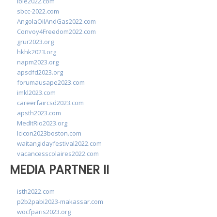
ibie2022.com
sbcc-2022.com
AngolaOilAndGas2022.com
Convoy4Freedom2022.com
grur2023.org
hkhk2023.org
napm2023.org
apsdfd2023.org
forumausape2023.com
imkl2023.com
careerfaircsd2023.com
apsth2023.com
MedItRio2023.org
lcicon2023boston.com
waitangidayfestival2022.com
vacancesscolaires2022.com
MEDIA PARTNER II
isth2022.com
p2b2pabi2023-makassar.com
wocfparis2023.org