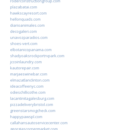
roderconstructiongroup.com
plazabatai.com
hawkscayresort.com
hellonquads.com
diarioanimales.com
decogaleri.com
unavozparadios.com
shoes-vert.com
elbotanicopanama.com
shadyoaksrockportrvpark.com
jccoinlaundry.com
kautorepair.com
marjaeswinebar.com
elmazatlanclinton.com
ideacoffeenyc.com
odieschillicothe.com
lacantinitagalesburg.com
pizzadeliverybristol.com
greenstarsmogcheck.com
happypawspl.com
callahansautoservicecenter.com
georgiascornermarket.com