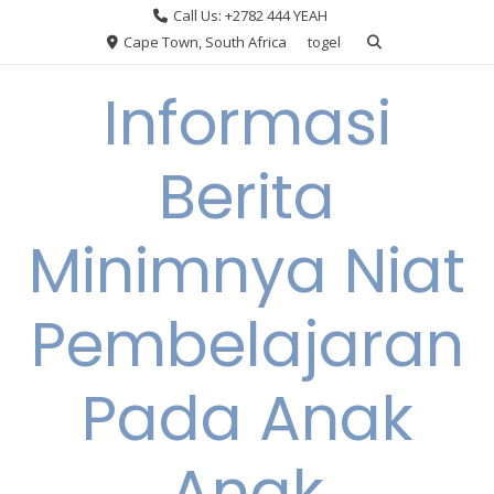
Skip
Call Us: +2782 444 YEAH
to
Cape Town, South Africa
togel
content
Informasi
Berita
Minimnya Niat
Pembelajaran
Pada Anak
Anak