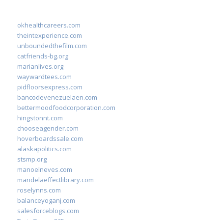
okhealthcareers.com
theintexperience.com
unboundedthefilm.com
catfriends-bg.org
marianlives.org
waywardtees.com
pidfloorsexpress.com
bancodevenezuelaen.com
bettermoodfoodcorporation.com
hingstonnt.com
chooseagender.com
hoverboardssale.com
alaskapolitics.com
stsmp.org
manoelneves.com
mandelaeffectlibrary.com
roselynns.com
balanceyoganj.com
salesforceblogs.com