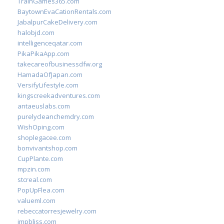
TrainGames365.com
BaytownEvaCationRentals.com
JabalpurCakeDelivery.com
halobjd.com
intelligenceqatar.com
PikaPikaApp.com
takecareofbusinessdfw.org
HamadaOfJapan.com
VersifyLifestyle.com
kingscreekadventures.com
antaeuslabs.com
purelycleanchemdry.com
WishOping.com
shoplegacee.com
bonvivantshop.com
CupPlante.com
mpzin.com
stcreal.com
PopUpFlea.com
valueml.com
rebeccatorresjewelry.com
jmpbliss.com