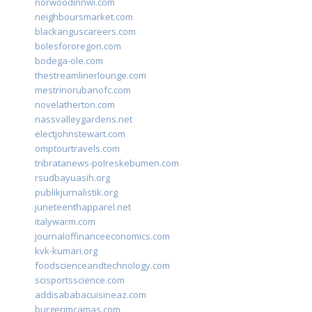
norwoodinnwi.com
neighboursmarket.com
blackanguscareers.com
bolesfororegon.com
bodega-ole.com
thestreamlinerlounge.com
mestrinorubanofc.com
novelatherton.com
nassvalleygardens.net
electjohnstewart.com
omptourtravels.com
tribratanews-polreskebumen.com
rsudbayuasih.org
publikjurnalistik.org
juneteenthapparel.net
italywarm.com
journaloffinanceeconomics.com
kvk-kumari.org
foodscienceandtechnology.com
scisportsscience.com
addisababacuisineaz.com
burgerimcamas.com