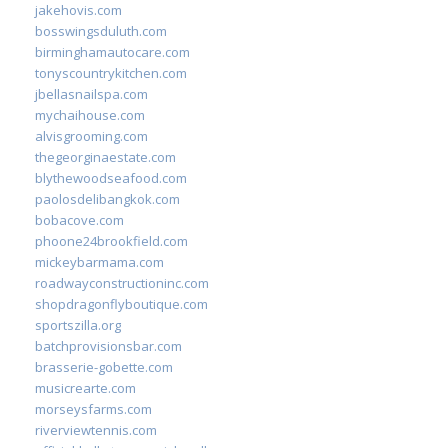
jakehovis.com
bosswingsduluth.com
birminghamautocare.com
tonyscountrykitchen.com
jbellasnailspa.com
mychaihouse.com
alvisgrooming.com
thegeorginaestate.com
blythewoodseafood.com
paolosdelibangkok.com
bobacove.com
phoone24brookfield.com
mickeybarmama.com
roadwayconstructioninc.com
shopdragonflyboutique.com
sportszilla.org
batchprovisionsbar.com
brasserie-gobette.com
musicrearte.com
morseysfarms.com
riverviewtennis.com