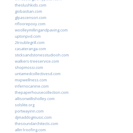
theslushkids.com
giobastian.com
glpascensori.com
rifloorepoxy.com
woolleymillingandpaving.com
uptonpvd.com
2troublegrill.com
casateranga.com
sticksandstonesstudiooh.com
walkers-treeservice.com
shopmossi.com
untamedcollectivesd.com
mxpwellness.com
infernocanine.com
thepaperhousecollection.com
allisonwillisholley.com
solslite.org
portwayinn.com
djmaddogmusic.com
thesoundarchitects.com
allin1roofing.com