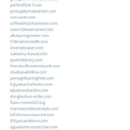
perfectfit24-7.com
portugalprivatedriver.com
von-racer.com
coffeeshopcharleston.com
salon104mainstreet.com
alkaspringswater.com
318mainstreet8h.com
lovenailsspari.com
oakberry-kuwait.com
quartzliterary.com
friendsofbroderickpark.com
studiopiattellina.com
jannagrillspringfield.com
fujiyamacharleston.com
elpatronchardon.com
donglaishun-order.com
fiamc-rome2022.org
mariceworldessentials.com
lafisheriarestaurant.com
915jazzandmore.com
aguadulce-countryfair.com