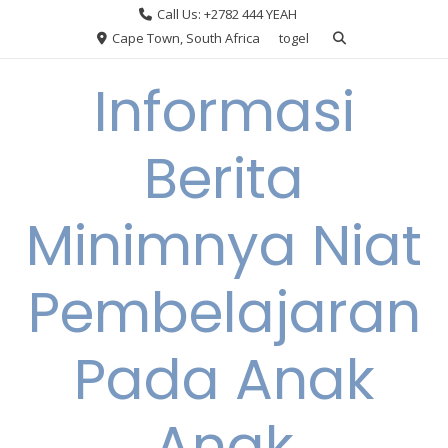
Skip
Call Us: +2782 444 YEAH
to
Cape Town, South Africa
togel
content
Informasi
Berita
Minimnya Niat
Pembelajaran
Pada Anak
Anak