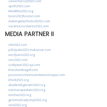
careerfaircsd2023.com
apsth2023.com
MedItRio2023.org
lcicon2023boston.com
waitangidayfestival2022.com
vacancesscolaires2022.com
MEDIA PARTNER II
isth2022.com
p2b2pabi2023-makassar.com
wocfparis2023.org
sinc2023.com
scdlqatar2022-qa.com
thecolumbiagrill.com
provisionscheeseandwineshoppe.com
khedi2023.org
akademikgeriatri2023.org
marmarapediatri2023.org
emchie2023.org
girisimselradyoloji2022.org
utcd2022.org