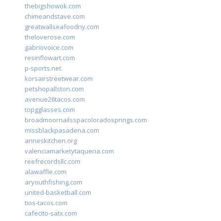
thebigshowok.com
chimeandstave.com
greatwallseafoodny.com
theloverose.com
gabriovoice.com
resinflowart.com
p-sports.net
korsairstreetwear.com
petshopallston.com
avenue26tacos.com
topgglasses.com
broadmoornailsspacoloradosprings.com
missblackpasadena.com
anneskitchen.org
valenciamarketytaqueria.com
reefrecordsllc.com
alawaffle.com
aryouthfishing.com
united-basketball.com
tios-tacos.com
cafecito-satx.com