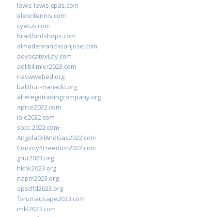
lewis-lewis-cpas.com
eleontennis.com
cyetus.com
bradfordshops.com
almadenranchsanjose.com
advocatevijay.com
adlibilimler2023.com
naswwebed.org
balithut-manado.org
alteregotradingcompany.org
aprce2022.com
ibie2022.com
sbcc-2022.com
AngolaOilAndGas2022.com
Convoy4Freedom2022.com
grur2023.org
hkhk2023.org
napm2023.org
apsdfd2023.org
forumausape2023.com
imkl2023.com