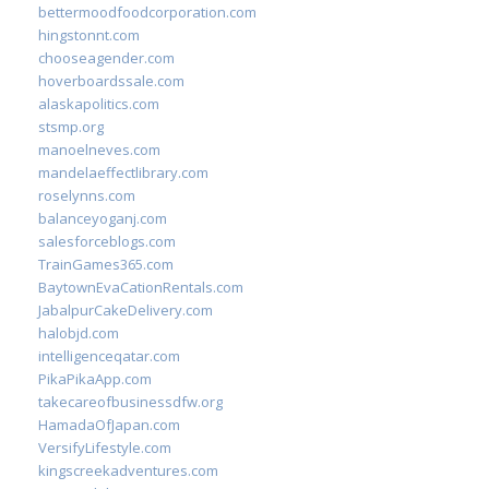
bettermoodfoodcorporation.com
hingstonnt.com
chooseagender.com
hoverboardssale.com
alaskapolitics.com
stsmp.org
manoelneves.com
mandelaeffectlibrary.com
roselynns.com
balanceyoganj.com
salesforceblogs.com
TrainGames365.com
BaytownEvaCationRentals.com
JabalpurCakeDelivery.com
halobjd.com
intelligenceqatar.com
PikaPikaApp.com
takecareofbusinessdfw.org
HamadaOfJapan.com
VersifyLifestyle.com
kingscreekadventures.com