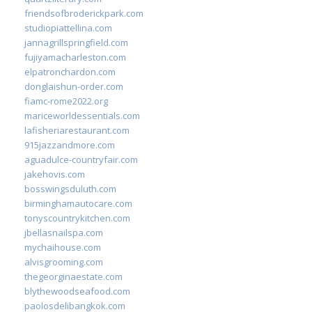
friendsofbroderickpark.com
studiopiattellina.com
jannagrillspringfield.com
fujiyamacharleston.com
elpatronchardon.com
donglaishun-order.com
fiamc-rome2022.org
mariceworldessentials.com
lafisheriarestaurant.com
915jazzandmore.com
aguadulce-countryfair.com
jakehovis.com
bosswingsduluth.com
birminghamautocare.com
tonyscountrykitchen.com
jbellasnailspa.com
mychaihouse.com
alvisgrooming.com
thegeorginaestate.com
blythewoodseafood.com
paolosdelibangkok.com