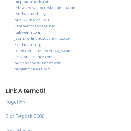
omptourtravels.com
tribratanews-polreskebumen.com
rsudbayuasih.org
publikjurnalistik.org
juneteenthapparel.net
italywarm.com
journaloffinanceeconomics.com
kvk-kumari.org
foodscienceandtechnology.com
scisportsscience.com
addisababacuisineaz.com
burgerimcamas.com
Link Alternatif
Togel HK
Slot Deposit 5000
Toto Macau