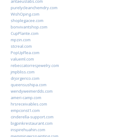
antaeuslabs.com
purelycleanchemdry.com
WishOping.com
shoplegacee.com
bonvivantshop.com
CupPlante.com
mpzin.com
stcreal.com
PopUpFlea.com
valueml.com
rebeccatorresjewelry.com
jmpbliss.com
drjorgerico.com
queensushipa.com
wendyweimerdds.com
ameri-camp.com
hrsreceivables.com
empconst1.com
cinderella-support.com
bigpinkrestaurant.com
inspirehuahin.com
memmingerspainting.com