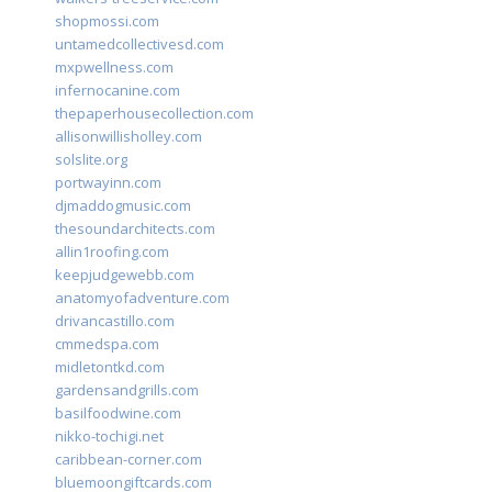
shopmossi.com
untamedcollectivesd.com
mxpwellness.com
infernocanine.com
thepaperhousecollection.com
allisonwillisholley.com
solslite.org
portwayinn.com
djmaddogmusic.com
thesoundarchitects.com
allin1roofing.com
keepjudgewebb.com
anatomyofadventure.com
drivancastillo.com
cmmedspa.com
midletontkd.com
gardensandgrills.com
basilfoodwine.com
nikko-tochigi.net
caribbean-corner.com
bluemoongiftcards.com