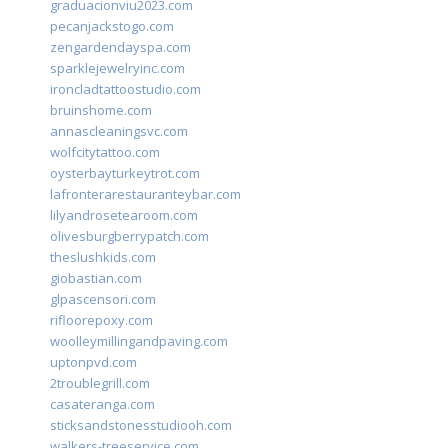
graduacionviu2023.com
pecanjackstogo.com
zengardendayspa.com
sparklejewelryinc.com
ironcladtattoostudio.com
bruinshome.com
annascleaningsvc.com
wolfcitytattoo.com
oysterbayturkeytrot.com
lafronterarestauranteybar.com
lilyandrosetearoom.com
olivesburgberrypatch.com
theslushkids.com
giobastian.com
glpascensori.com
rifloorepoxy.com
woolleymillingandpaving.com
uptonpvd.com
2troublegrill.com
casateranga.com
sticksandstonesstudiooh.com
walkers-treeservice.com