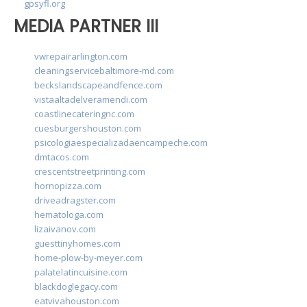
gpsyfl.org
MEDIA PARTNER III
vwrepairarlington.com
cleaningservicebaltimore-md.com
beckslandscapeandfence.com
vistaaltadelveramendi.com
coastlinecateringnc.com
cuesburgershouston.com
psicologiaespecializadaencampeche.com
dmtacos.com
crescentstreetprinting.com
hornopizza.com
driveadragster.com
hematologa.com
lizaivanov.com
guesttinyhomes.com
home-plow-by-meyer.com
palatelatincuisine.com
blackdoglegacy.com
eatvivahouston.com