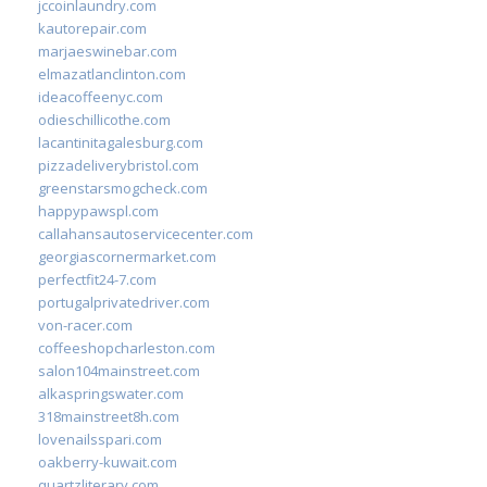
jccoinlaundry.com
kautorepair.com
marjaeswinebar.com
elmazatlanclinton.com
ideacoffeenyc.com
odieschillicothe.com
lacantinitagalesburg.com
pizzadeliverybristol.com
greenstarsmogcheck.com
happypawspl.com
callahansautoservicecenter.com
georgiascornermarket.com
perfectfit24-7.com
portugalprivatedriver.com
von-racer.com
coffeeshopcharleston.com
salon104mainstreet.com
alkaspringswater.com
318mainstreet8h.com
lovenailsspari.com
oakberry-kuwait.com
quartzliterary.com