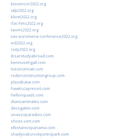
biosensor2022.org
ialp2022.org
klivet2022.org
ifac-hms2022.org
taoms2022.org
iias-euromena-conference2022.org
ivd2022.org
csity2022.org
ibsarstudyabroad.com
bennusehgall.com
tsecincinnati.com
roderconstructiongroup.com
plazabatai.com
hawkscayresort.com
hellonquads.com
diarioanimales.com
decogaleri.com
unavozparadios.com
shoes-vert.com
elbotanicopanama.com
shadyoaksrockportrvpark.com