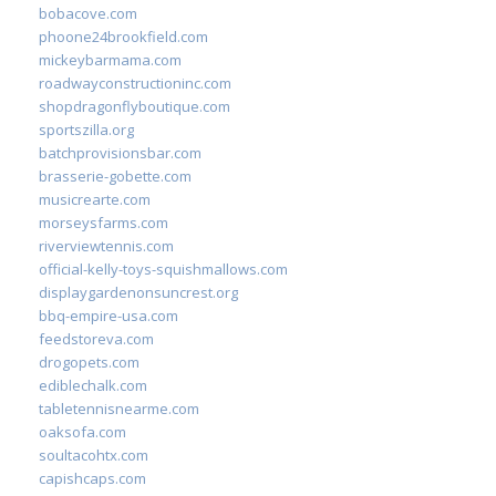
bobacove.com
phoone24brookfield.com
mickeybarmama.com
roadwayconstructioninc.com
shopdragonflyboutique.com
sportszilla.org
batchprovisionsbar.com
brasserie-gobette.com
musicrearte.com
morseysfarms.com
riverviewtennis.com
official-kelly-toys-squishmallows.com
displaygardenonsuncrest.org
bbq-empire-usa.com
feedstoreva.com
drogopets.com
ediblechalk.com
tabletennisnearme.com
oaksofa.com
soultacohtx.com
capishcaps.com