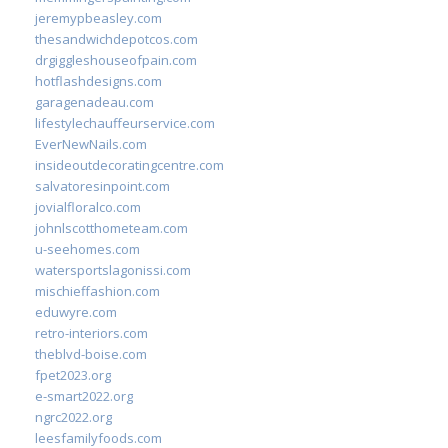
jeremypbeasley.com
thesandwichdepotcos.com
drgiggleshouseofpain.com
hotflashdesigns.com
garagenadeau.com
lifestylechauffeurservice.com
EverNewNails.com
insideoutdecoratingcentre.com
salvatoresinpoint.com
jovialfloralco.com
johnlscotthometeam.com
u-seehomes.com
watersportslagonissi.com
mischieffashion.com
eduwyre.com
retro-interiors.com
theblvd-boise.com
fpet2023.org
e-smart2022.org
ngrc2022.org
leesfamilyfoods.com