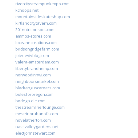
rivercitysteampunkexpo.com
kchoops.net
mountainsideskateshop.com
kirtlandcitytavern.com
301nutritionspot.com
ammos-stores.com
loceanecreations.com
birdsongridgefarm.com
joiedevivblog.com
valera-amsterdam.com
libertybrandhemp.com
norwoodinnwi.com
neighboursmarket.com
blackanguscareers.com
bolesfororegon.com
bodega-ole.com
thestreamlinerlounge.com
mestrinorubanofc.com
novelatherton.com
nassvalleygardens.net
electjohnstewart.com