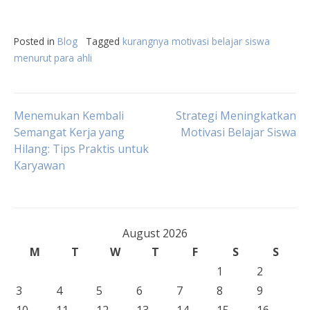
Posted in
Blog
Tagged
kurangnya motivasi belajar siswa
menurut para ahli
Post
Menemukan Kembali
Strategi Meningkatkan
Semangat Kerja yang
Motivasi Belajar Siswa
Hilang: Tips Praktis untuk
navigation
Karyawan
August 2026
M
T
W
T
F
S
S
1
2
3
4
5
6
7
8
9