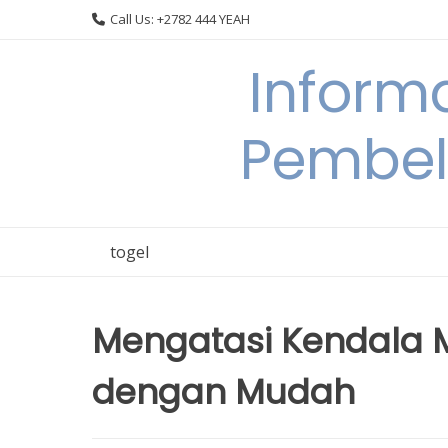
Skip
Call Us: +2782 444 YEAH
to
content
Informa
Pembel
togel
Mengatasi Kendala M
dengan Mudah