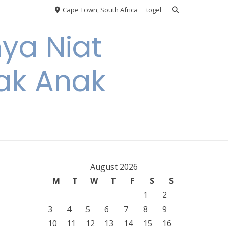
Cape Town, South Africa
togel
nya Niat
ak Anak
August 2026
M
T
W
T
F
S
S
1
2
3
4
5
6
7
8
9
10
11
12
13
14
15
16