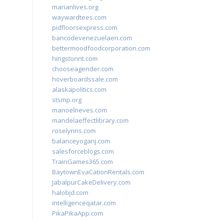
marianlives.org
waywardtees.com
pidfloorsexpress.com
bancodevenezuelaen.com
bettermoodfoodcorporation.com
hingstonnt.com
chooseagender.com
hoverboardssale.com
alaskapolitics.com
stsmp.org
manoelneves.com
mandelaeffectlibrary.com
roselynns.com
balanceyoganj.com
salesforceblogs.com
TrainGames365.com
BaytownEvaCationRentals.com
JabalpurCakeDelivery.com
halobjd.com
intelligenceqatar.com
PikaPikaApp.com