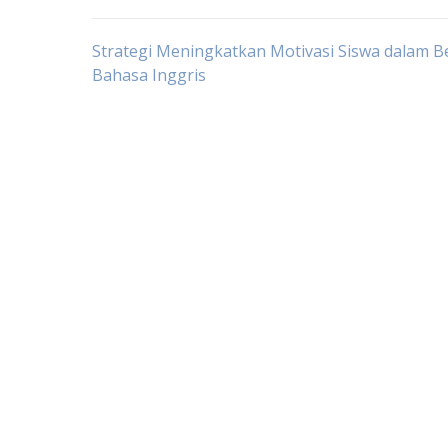
Post
Strategi Meningkatkan Motivasi Siswa dalam Be
Bahasa Inggris
navigation