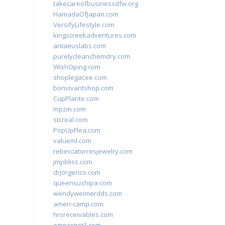
takecareofbusinessdfw.org
HamadaOfJapan.com
VersifyLifestyle.com
kingscreekadventures.com
antaeuslabs.com
purelycleanchemdry.com
WishOping.com
shoplegacee.com
bonvivantshop.com
CupPlante.com
mpzin.com
stcreal.com
PopUpFlea.com
valueml.com
rebeccatorresjewelry.com
jmpbliss.com
drjorgerico.com
queensushipa.com
wendyweimerdds.com
ameri-camp.com
hrsreceivables.com