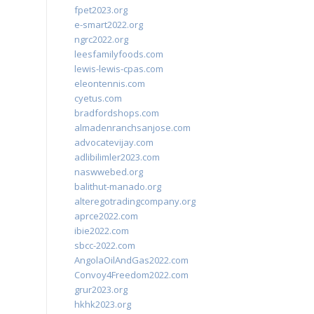
fpet2023.org
e-smart2022.org
ngrc2022.org
leesfamilyfoods.com
lewis-lewis-cpas.com
eleontennis.com
cyetus.com
bradfordshops.com
almadenranchsanjose.com
advocatevijay.com
adlibilimler2023.com
naswwebed.org
balithut-manado.org
alteregotradingcompany.org
aprce2022.com
ibie2022.com
sbcc-2022.com
AngolaOilAndGas2022.com
Convoy4Freedom2022.com
grur2023.org
hkhk2023.org