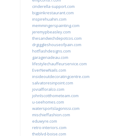
empconst1.com
cinderella-support.com
bigpinkrestaurant.com
inspirehuahin.com
memmingerspainting.com
jeremypbeasley.com
thesandwichdepotcos.com
drgiggleshouseofpain.com
hotflashdesigns.com
garagenadeau.com
lifestylechauffeurservice.com
EverNewNails.com
insideoutdecoratingcentre.com
salvatoresinpoint.com
jovialfloralco.com
johnlscotthometeam.com
u-seehomes.com
watersportslagonissi.com
mischieffashion.com
eduwyre.com
retro-interiors.com
theblvd-boise.com