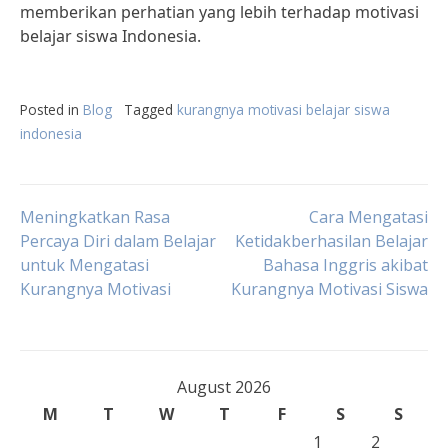
memberikan perhatian yang lebih terhadap motivasi
belajar siswa Indonesia.
Posted in
Blog
Tagged
kurangnya motivasi belajar siswa
indonesia
Post
Meningkatkan Rasa
Cara Mengatasi
Percaya Diri dalam Belajar
Ketidakberhasilan Belajar
untuk Mengatasi
Bahasa Inggris akibat
navigation
Kurangnya Motivasi
Kurangnya Motivasi Siswa
August 2026
M
T
W
T
F
S
S
1
2