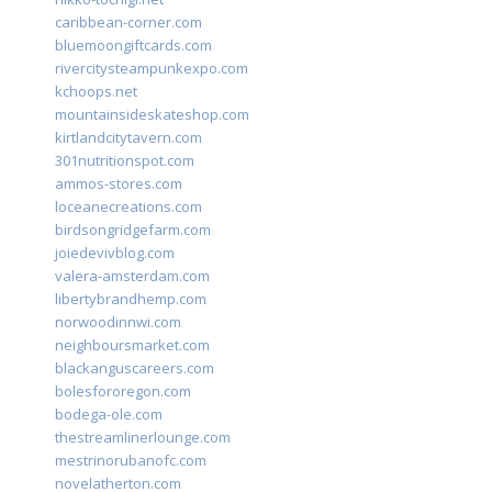
caribbean-corner.com
bluemoongiftcards.com
rivercitysteampunkexpo.com
kchoops.net
mountainsideskateshop.com
kirtlandcitytavern.com
301nutritionspot.com
ammos-stores.com
loceanecreations.com
birdsongridgefarm.com
joiedevivblog.com
valera-amsterdam.com
libertybrandhemp.com
norwoodinnwi.com
neighboursmarket.com
blackanguscareers.com
bolesfororegon.com
bodega-ole.com
thestreamlinerlounge.com
mestrinorubanofc.com
novelatherton.com