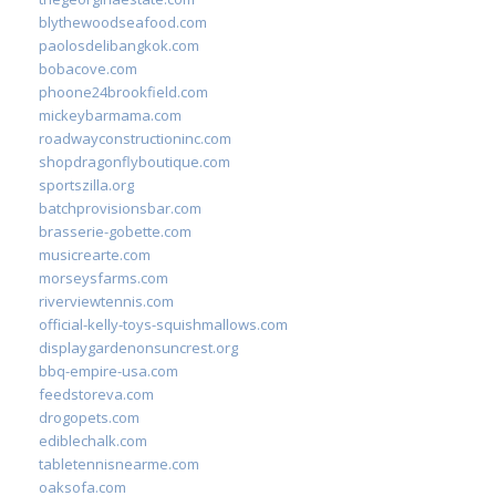
blythewoodseafood.com
paolosdelibangkok.com
bobacove.com
phoone24brookfield.com
mickeybarmama.com
roadwayconstructioninc.com
shopdragonflyboutique.com
sportszilla.org
batchprovisionsbar.com
brasserie-gobette.com
musicrearte.com
morseysfarms.com
riverviewtennis.com
official-kelly-toys-squishmallows.com
displaygardenonsuncrest.org
bbq-empire-usa.com
feedstoreva.com
drogopets.com
ediblechalk.com
tabletennisnearme.com
oaksofa.com