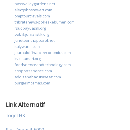
nassvalleygardens.net
electjohnstewart.com
omptourtravels.com
tribratanews-polreskebumen.com
rsudbayuasih.org
publikjurnalistik.org
juneteenthapparel.net
italywarm.com
journaloffinanceeconomics.com
kvk-kumari.org
foodscienceandtechnology.com
scisportsscience.com
addisababacuisineaz.com
burgerimcamas.com
Link Alternatif
Togel HK
Slot Deposit 5000