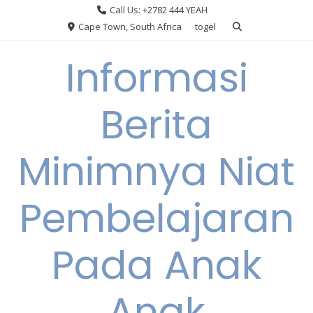
Skip
Call Us: +2782 444 YEAH
to
Cape Town, South Africa
togel
content
Informasi
Berita
Minimnya Niat
Pembelajaran
Pada Anak
Anak