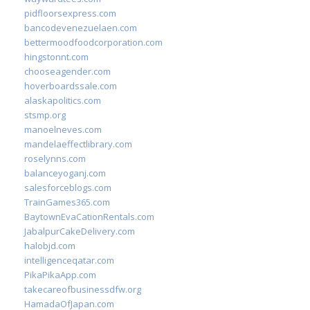
pidfloorsexpress.com
bancodevenezuelaen.com
bettermoodfoodcorporation.com
hingstonnt.com
chooseagender.com
hoverboardssale.com
alaskapolitics.com
stsmp.org
manoelneves.com
mandelaeffectlibrary.com
roselynns.com
balanceyoganj.com
salesforceblogs.com
TrainGames365.com
BaytownEvaCationRentals.com
JabalpurCakeDelivery.com
halobjd.com
intelligenceqatar.com
PikaPikaApp.com
takecareofbusinessdfw.org
HamadaOfJapan.com