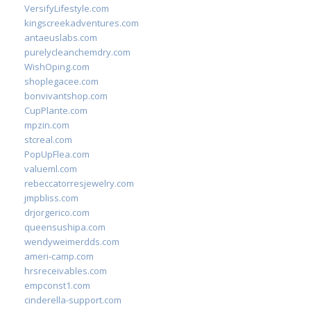
VersifyLifestyle.com
kingscreekadventures.com
antaeuslabs.com
purelycleanchemdry.com
WishOping.com
shoplegacee.com
bonvivantshop.com
CupPlante.com
mpzin.com
stcreal.com
PopUpFlea.com
valueml.com
rebeccatorresjewelry.com
jmpbliss.com
drjorgerico.com
queensushipa.com
wendyweimerdds.com
ameri-camp.com
hrsreceivables.com
empconst1.com
cinderella-support.com