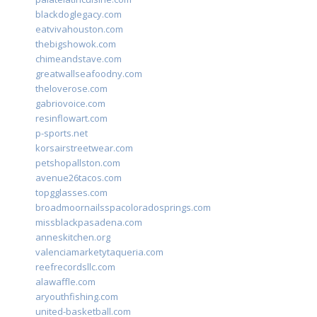
blackdoglegacy.com
eatvivahouston.com
thebigshowok.com
chimeandstave.com
greatwallseafoodny.com
theloverose.com
gabriovoice.com
resinflowart.com
p-sports.net
korsairstreetwear.com
petshopallston.com
avenue26tacos.com
topgglasses.com
broadmoornailsspacoloradosprings.com
missblackpasadena.com
anneskitchen.org
valenciamarketytaqueria.com
reefrecordsllc.com
alawaffle.com
aryouthfishing.com
united-basketball.com