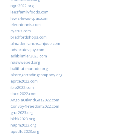
ngrc2022.org
leesfamilyfoods.com
lewis-lewis-cpas.com
eleontennis.com
cyetus.com
bradfordshops.com
almadenranchsanjose.com
advocatevijay.com
adlibilimler2023.com
naswwebed.org
balithut-manado.org
alteregotradingcompany.org
aprce2022.com
ibie2022.com
sbcc-2022.com
AngolaOilAndGas2022.com
Convoy4Freedom2022.com
grur2023.org
hkhk2023.org
napm2023.org
apsdfd2023.org