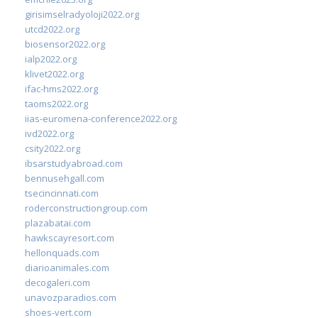
girisimselradyoloji2022.org
utcd2022.org
biosensor2022.org
ialp2022.org
klivet2022.org
ifac-hms2022.org
taoms2022.org
iias-euromena-conference2022.org
ivd2022.org
csity2022.org
ibsarstudyabroad.com
bennusehgall.com
tsecincinnati.com
roderconstructiongroup.com
plazabatai.com
hawkscayresort.com
hellonquads.com
diarioanimales.com
decogaleri.com
unavozparadios.com
shoes-vert.com