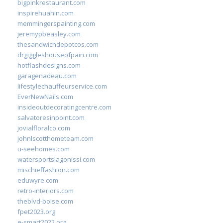
bigpinkrestaurant.com
inspirehuahin.com
memmingerspainting.com
jeremypbeasley.com
thesandwichdepotcos.com
drgiggleshouseofpain.com
hotflashdesigns.com
garagenadeau.com
lifestylechauffeurservice.com
EverNewNails.com
insideoutdecoratingcentre.com
salvatoresinpoint.com
jovialfloralco.com
johnlscotthometeam.com
u-seehomes.com
watersportslagonissi.com
mischieffashion.com
eduwyre.com
retro-interiors.com
theblvd-boise.com
fpet2023.org
e-smart2022.org