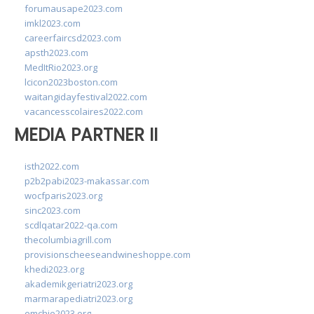
forumausape2023.com
imkl2023.com
careerfaircsd2023.com
apsth2023.com
MedItRio2023.org
lcicon2023boston.com
waitangidayfestival2022.com
vacancesscolaires2022.com
MEDIA PARTNER II
isth2022.com
p2b2pabi2023-makassar.com
wocfparis2023.org
sinc2023.com
scdlqatar2022-qa.com
thecolumbiagrill.com
provisionscheeseandwineshoppe.com
khedi2023.org
akademikgeriatri2023.org
marmarapediatri2023.org
emchie2023.org