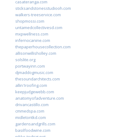
casateranga.com
sticksandstonesstudiooh.com
walkers-treeservice.com
shopmossi.com
untamedcollectivesd.com
mxpwellness.com
infernocanine.com
thepaperhousecollection.com
allisonwillisholley.com
solslite.org
portwayinn.com
djmaddogmusic.com
thesoundarchitects.com
allin1roofing.com
keepjudgewebb.com
anatomyofadventure.com
drivancastillo.com
cmmedspa.com
midletontkd.com
gardensandgrills.com
basilfoodwine.com
nikko-tochigi.net