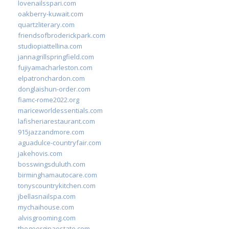
lovenailsspari.com
oakberry-kuwait.com
quartzliterary.com
friendsofbroderickpark.com
studiopiattellina.com
jannagrillspringfield.com
fujiyamacharleston.com
elpatronchardon.com
donglaishun-order.com
fiamc-rome2022.org
mariceworldessentials.com
lafisheriarestaurant.com
915jazzandmore.com
aguadulce-countryfair.com
jakehovis.com
bosswingsduluth.com
birminghamautocare.com
tonyscountrykitchen.com
jbellasnailspa.com
mychaihouse.com
alvisgrooming.com
thegeorginaestate.com