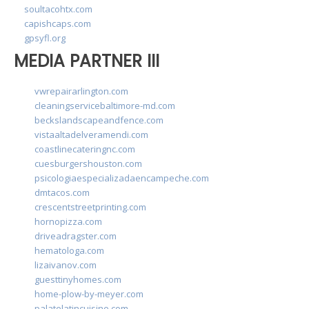
soultacohtx.com
capishcaps.com
gpsyfl.org
MEDIA PARTNER III
vwrepairarlington.com
cleaningservicebaltimore-md.com
beckslandscapeandfence.com
vistaaltadelveramendi.com
coastlinecateringnc.com
cuesburgershouston.com
psicologiaespecializadaencampeche.com
dmtacos.com
crescentstreetprinting.com
hornopizza.com
driveadragster.com
hematologa.com
lizaivanov.com
guesttinyhomes.com
home-plow-by-meyer.com
palatelatincuisine.com