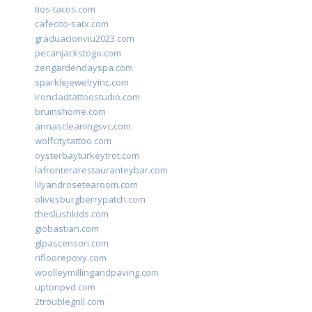
tios-tacos.com
cafecito-satx.com
graduacionviu2023.com
pecanjackstogo.com
zengardendayspa.com
sparklejewelryinc.com
ironcladtattoostudio.com
bruinshome.com
annascleaningsvc.com
wolfcitytattoo.com
oysterbayturkeytrot.com
lafronterarestauranteybar.com
lilyandrosetearoom.com
olivesburgberrypatch.com
theslushkids.com
giobastian.com
glpascensori.com
rifloorepoxy.com
woolleymillingandpaving.com
uptonpvd.com
2troublegrill.com