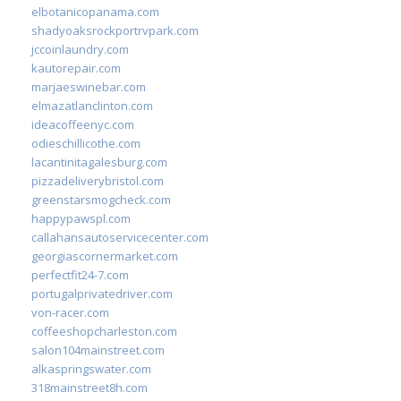
elbotanicopanama.com
shadyoaksrockportrvpark.com
jccoinlaundry.com
kautorepair.com
marjaeswinebar.com
elmazatlanclinton.com
ideacoffeenyc.com
odieschillicothe.com
lacantinitagalesburg.com
pizzadeliverybristol.com
greenstarsmogcheck.com
happypawspl.com
callahansautoservicecenter.com
georgiascornermarket.com
perfectfit24-7.com
portugalprivatedriver.com
von-racer.com
coffeeshopcharleston.com
salon104mainstreet.com
alkaspringswater.com
318mainstreet8h.com