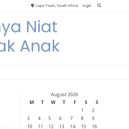
Cape Town, South Africa
togel
nya Niat
ak Anak
August 2026
M
T
W
T
F
S
S
1
2
3
4
5
6
7
8
9
10
11
12
13
14
15
16