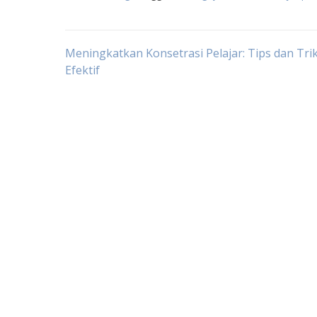
Post
Meningkatkan Konsetrasi Pelajar: Tips dan Tri
Efektif
navigation