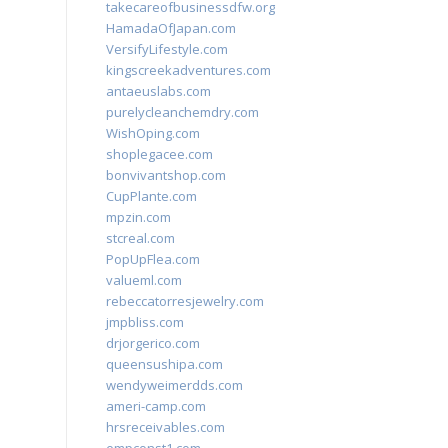
takecareofbusinessdfw.org
HamadaOfJapan.com
VersifyLifestyle.com
kingscreekadventures.com
antaeuslabs.com
purelycleanchemdry.com
WishOping.com
shoplegacee.com
bonvivantshop.com
CupPlante.com
mpzin.com
stcreal.com
PopUpFlea.com
valueml.com
rebeccatorresjewelry.com
jmpbliss.com
drjorgerico.com
queensushipa.com
wendyweimerdds.com
ameri-camp.com
hrsreceivables.com