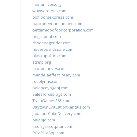
marianlives.org
waywardtees.com
pidfloorsexpress.com
bancodevenezuelaen.com
bettermoodfoodcorporation.com
hingstonnt.com
chooseagender.com
hoverboardssale.com
alaskapolitics.com
stsmp.org
manoelneves.com
mandelaeffectlibrary.com
roselynns.com
balanceyoganj.com
salesforceblogs.com
TrainGames365.com
BaytownEvaCationRentals.com
JabalpurCakeDelivery.com
halobjd.com
intelligenceqatar.com
PikaPikaApp.com