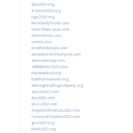
fpet2023.org
e-smart2022.org
ngrc2022.org
leesfamilyfoods.com
lewis-lewis-cpas.com
eleontennis.com
cyetus.com
bradfordshops.com
almadenranchsanjose.com
advocatevijay.com
adlibilimler2023.com
naswwebed.org
balithut-manado.org
alteregotradingcompany.org
aprce2022.com
ibie2022.com
sbcc-2022.com
AngolaOilAndGas2022.com
Convoy4Freedom2022.com
grur2023.org
hkhk2023.org