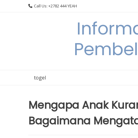
Skip
Call Us: +2782 444 YEAH
to
content
Informa
Pembel
togel
Mengapa Anak Kuran
Bagaimana Mengata