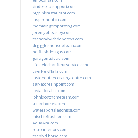
empconst1.com
cinderella-support.com
bigpinkrestaurant.com
inspirehuahin.com
memmingerspainting.com
jeremypbeasley.com
thesandwichdepotcos.com
drgiggleshouseofpain.com
hotflashdesigns.com
garagenadeau.com
lifestylechauffeurservice.com
EverNewNails.com
insideoutdecoratingcentre.com
salvatoresinpoint.com
jovialfloralco.com
johnlscotthometeam.com
u-seehomes.com
watersportslagonissi.com
mischieffashion.com
eduwyre.com
retro-interiors.com
theblvd-boise.com