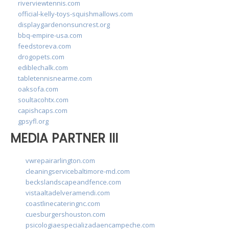
riverviewtennis.com
official-kelly-toys-squishmallows.com
displaygardenonsuncrest.org
bbq-empire-usa.com
feedstoreva.com
drogopets.com
ediblechalk.com
tabletennisnearme.com
oaksofa.com
soultacohtx.com
capishcaps.com
gpsyfl.org
MEDIA PARTNER III
vwrepairarlington.com
cleaningservicebaltimore-md.com
beckslandscapeandfence.com
vistaaltadelveramendi.com
coastlinecateringnc.com
cuesburgershouston.com
psicologiaespecializadaencampeche.com