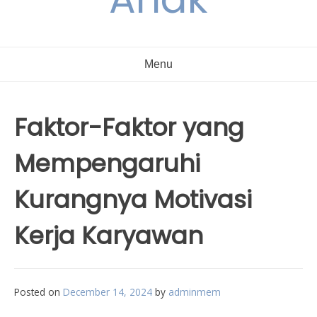
Menu
Faktor-Faktor yang
Mempengaruhi
Kurangnya Motivasi
Kerja Karyawan
Posted on
December 14, 2024
by
adminmem