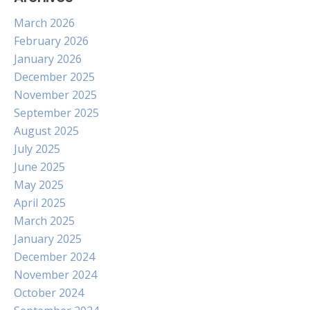
March 2026
February 2026
January 2026
December 2025
November 2025
September 2025
August 2025
July 2025
June 2025
May 2025
April 2025
March 2025
January 2025
December 2024
November 2024
October 2024