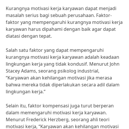
Kurangnya motivasi kerja karyawan dapat menjadi
masalah serius bagi sebuah perusahaan. Faktor-
faktor yang mempengaruhi kurangnya motivasi kerja
karyawan harus dipahami dengan baik agar dapat
diatasi dengan tepat.
Salah satu faktor yang dapat mempengaruhi
kurangnya motivasi kerja karyawan adalah keadaan
lingkungan kerja yang tidak kondusif. Menurut John
Stacey Adams, seorang psikolog industrial,
“Karyawan akan kehilangan motivasi jika merasa
bahwa mereka tidak diperlakukan secara adil dalam
lingkungan kerja.”
Selain itu, faktor kompensasi juga turut berperan
dalam memengaruhi motivasi kerja karyawan.
Menurut Frederick Herzberg, seorang ahli teori
motivasi kerja, “Karyawan akan kehilangan motivasi