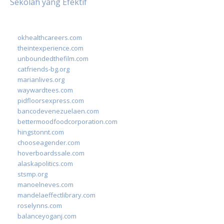
Sekolah yang Efektif
okhealthcareers.com
theintexperience.com
unboundedthefilm.com
catfriends-bg.org
marianlives.org
waywardtees.com
pidfloorsexpress.com
bancodevenezuelaen.com
bettermoodfoodcorporation.com
hingstonnt.com
chooseagender.com
hoverboardssale.com
alaskapolitics.com
stsmp.org
manoelneves.com
mandelaeffectlibrary.com
roselynns.com
balanceyoganj.com