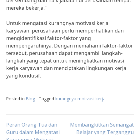
berkembang dan naik jabatan di perusahaan tempat
mereka bekerja.”
Untuk mengatasi kurangnya motivasi kerja
karyawan, perusahaan perlu memperhatikan dan
mengidentifikasi faktor-faktor yang
mempengaruhinya. Dengan memahami faktor-faktor
tersebut, perusahaan dapat mengambil langkah-
langkah yang tepat untuk meningkatkan motivasi
kerja karyawan dan menciptakan lingkungan kerja
yang kondusif.
Posted in
Blog
Tagged
kurangnya motivasi kerja
Post
Peran Orang Tua dan
Membangkitkan Semangat
Guru dalam Mengatasi
Belajar yang Terganggu
Kurangnya Motivasi