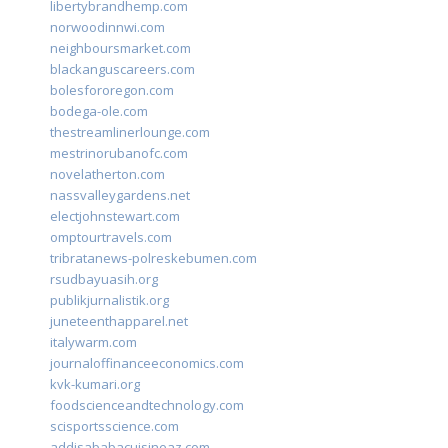
libertybrandhemp.com
norwoodinnwi.com
neighboursmarket.com
blackanguscareers.com
bolesfororegon.com
bodega-ole.com
thestreamlinerlounge.com
mestrinorubanofc.com
novelatherton.com
nassvalleygardens.net
electjohnstewart.com
omptourtravels.com
tribratanews-polreskebumen.com
rsudbayuasih.org
publikjurnalistik.org
juneteenthapparel.net
italywarm.com
journaloffinanceeconomics.com
kvk-kumari.org
foodscienceandtechnology.com
scisportsscience.com
addisababacuisineaz.com