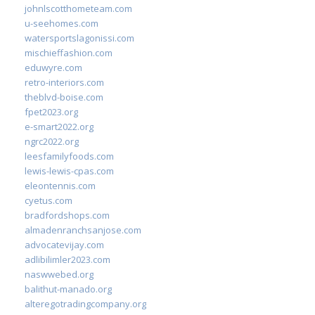
johnlscotthometeam.com
u-seehomes.com
watersportslagonissi.com
mischieffashion.com
eduwyre.com
retro-interiors.com
theblvd-boise.com
fpet2023.org
e-smart2022.org
ngrc2022.org
leesfamilyfoods.com
lewis-lewis-cpas.com
eleontennis.com
cyetus.com
bradfordshops.com
almadenranchsanjose.com
advocatevijay.com
adlibilimler2023.com
naswwebed.org
balithut-manado.org
alteregotradingcompany.org