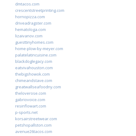
dmtacos.com
crescentstreetprinting.com
hornopizza.com
driveadragster.com
hematologa.com
lizaivanov.com
guesttinyhomes.com
home-plow-by-meyer.com
palatelatincuisine.com
blackdoglegacy.com
eatvivahouston.com
thebigshowok.com
chimeandstave.com
greatwallseafoodny.com
theloverose.com
gabriovoice.com
resinflowart.com
p-sports.net
korsairstreetwear.com
petshopallston.com
avenue26tacos.com