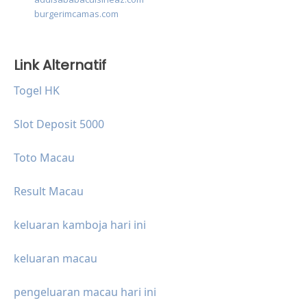
burgerimcamas.com
Link Alternatif
Togel HK
Slot Deposit 5000
Toto Macau
Result Macau
keluaran kamboja hari ini
keluaran macau
pengeluaran macau hari ini