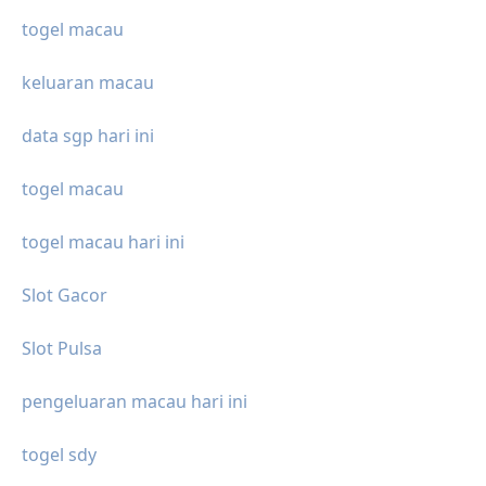
togel macau
keluaran macau
data sgp hari ini
togel macau
togel macau hari ini
Slot Gacor
Slot Pulsa
pengeluaran macau hari ini
togel sdy