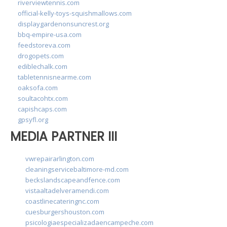
riverviewtennis.com
official-kelly-toys-squishmallows.com
displaygardenonsuncrest.org
bbq-empire-usa.com
feedstoreva.com
drogopets.com
ediblechalk.com
tabletennisnearme.com
oaksofa.com
soultacohtx.com
capishcaps.com
gpsyfl.org
MEDIA PARTNER III
vwrepairarlington.com
cleaningservicebaltimore-md.com
beckslandscapeandfence.com
vistaaltadelveramendi.com
coastlinecateringnc.com
cuesburgershouston.com
psicologiaespecializadaencampeche.com