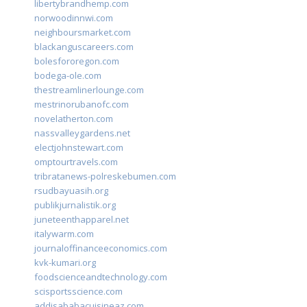
libertybrandhemp.com
norwoodinnwi.com
neighboursmarket.com
blackanguscareers.com
bolesfororegon.com
bodega-ole.com
thestreamlinerlounge.com
mestrinorubanofc.com
novelatherton.com
nassvalleygardens.net
electjohnstewart.com
omptourtravels.com
tribratanews-polreskebumen.com
rsudbayuasih.org
publikjurnalistik.org
juneteenthapparel.net
italywarm.com
journaloffinanceeconomics.com
kvk-kumari.org
foodscienceandtechnology.com
scisportsscience.com
addisababacuisineaz.com