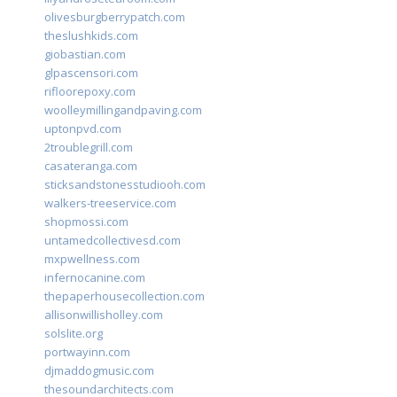
olivesburgberrypatch.com
theslushkids.com
giobastian.com
glpascensori.com
rifloorepoxy.com
woolleymillingandpaving.com
uptonpvd.com
2troublegrill.com
casateranga.com
sticksandstonesstudiooh.com
walkers-treeservice.com
shopmossi.com
untamedcollectivesd.com
mxpwellness.com
infernocanine.com
thepaperhousecollection.com
allisonwillisholley.com
solslite.org
portwayinn.com
djmaddogmusic.com
thesoundarchitects.com