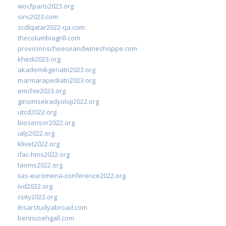
wocfparis2023.org
sinc2023.com
scdlqatar2022-qa.com
thecolumbiagrill.com
provisionscheeseandwineshoppe.com
khedi2023.org
akademikgeriatri2023.org
marmarapediatri2023.org
emchie2023.org
girisimselradyoloji2022.org
utcd2022.org
biosensor2022.org
ialp2022.org
klivet2022.org
ifac-hms2022.org
taoms2022.org
iias-euromena-conference2022.org
ivd2022.org
csity2022.org
ibsarstudyabroad.com
bennusehgall.com