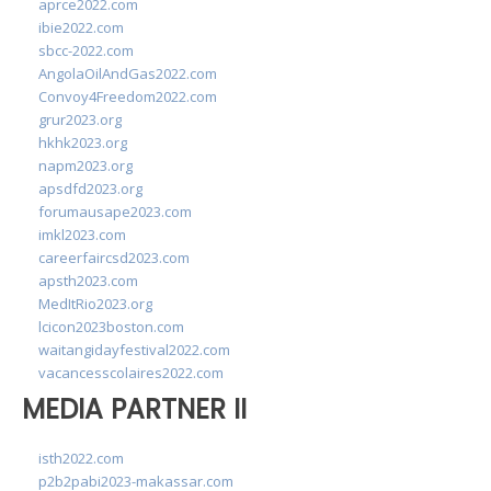
aprce2022.com
ibie2022.com
sbcc-2022.com
AngolaOilAndGas2022.com
Convoy4Freedom2022.com
grur2023.org
hkhk2023.org
napm2023.org
apsdfd2023.org
forumausape2023.com
imkl2023.com
careerfaircsd2023.com
apsth2023.com
MedItRio2023.org
lcicon2023boston.com
waitangidayfestival2022.com
vacancesscolaires2022.com
MEDIA PARTNER II
isth2022.com
p2b2pabi2023-makassar.com