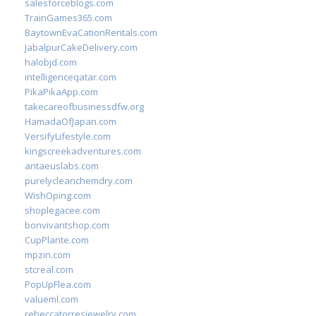
salesforceblogs.com
TrainGames365.com
BaytownEvaCationRentals.com
JabalpurCakeDelivery.com
halobjd.com
intelligenceqatar.com
PikaPikaApp.com
takecareofbusinessdfw.org
HamadaOfJapan.com
VersifyLifestyle.com
kingscreekadventures.com
antaeuslabs.com
purelycleanchemdry.com
WishOping.com
shoplegacee.com
bonvivantshop.com
CupPlante.com
mpzin.com
stcreal.com
PopUpFlea.com
valueml.com
rebeccatorresjewelry.com