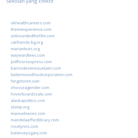
Sekolah yang Efektif
okhealthcareers.com
theintexperience.com
unboundedthefilm.com
catfriends-bg.org
marianlives.org
waywardtees.com
pidfloorsexpress.com
bancodevenezuelaen.com
bettermoodfoodcorporation.com
hingstonnt.com
chooseagender.com
hoverboardssale.com
alaskapolitics.com
stsmp.org
manoelneves.com
mandelaeffectlibrary.com
roselynns.com
balanceyoganj.com