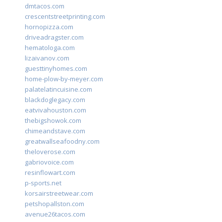
dmtacos.com
crescentstreetprinting.com
hornopizza.com
driveadragster.com
hematologa.com
lizaivanov.com
guesttinyhomes.com
home-plow-by-meyer.com
palatelatincuisine.com
blackdoglegacy.com
eatvivahouston.com
thebigshowok.com
chimeandstave.com
greatwallseafoodny.com
theloverose.com
gabriovoice.com
resinflowart.com
p-sports.net
korsairstreetwear.com
petshopallston.com
avenue26tacos.com