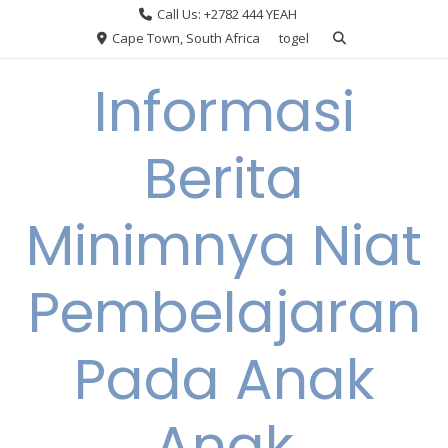
Skip
Call Us: +2782 444 YEAH
to
Cape Town, South Africa
togel
content
Informasi
Berita
Minimnya Niat
Pembelajaran
Pada Anak
Anak