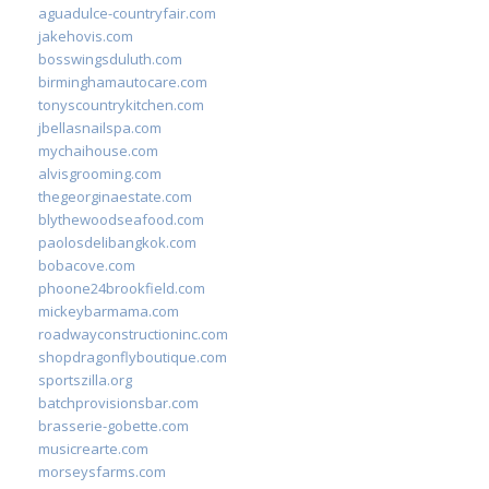
aguadulce-countryfair.com
jakehovis.com
bosswingsduluth.com
birminghamautocare.com
tonyscountrykitchen.com
jbellasnailspa.com
mychaihouse.com
alvisgrooming.com
thegeorginaestate.com
blythewoodseafood.com
paolosdelibangkok.com
bobacove.com
phoone24brookfield.com
mickeybarmama.com
roadwayconstructioninc.com
shopdragonflyboutique.com
sportszilla.org
batchprovisionsbar.com
brasserie-gobette.com
musicrearte.com
morseysfarms.com