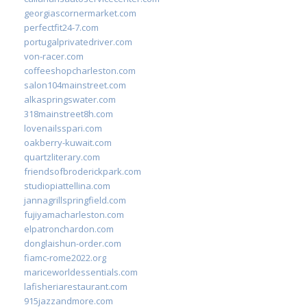
georgiascornermarket.com
perfectfit24-7.com
portugalprivatedriver.com
von-racer.com
coffeeshopcharleston.com
salon104mainstreet.com
alkaspringswater.com
318mainstreet8h.com
lovenailsspari.com
oakberry-kuwait.com
quartzliterary.com
friendsofbroderickpark.com
studiopiattellina.com
jannagrillspringfield.com
fujiyamacharleston.com
elpatronchardon.com
donglaishun-order.com
fiamc-rome2022.org
mariceworldessentials.com
lafisheriarestaurant.com
915jazzandmore.com