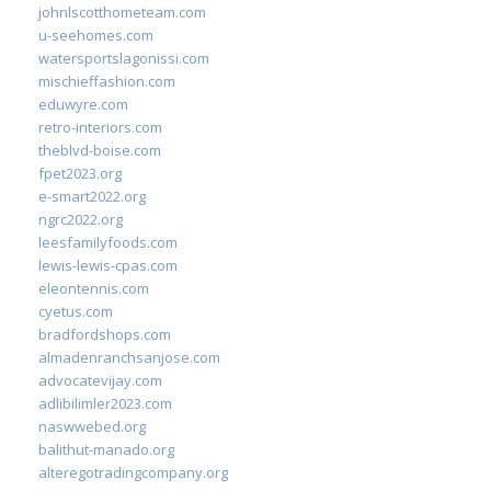
johnlscotthometeam.com
u-seehomes.com
watersportslagonissi.com
mischieffashion.com
eduwyre.com
retro-interiors.com
theblvd-boise.com
fpet2023.org
e-smart2022.org
ngrc2022.org
leesfamilyfoods.com
lewis-lewis-cpas.com
eleontennis.com
cyetus.com
bradfordshops.com
almadenranchsanjose.com
advocatevijay.com
adlibilimler2023.com
naswwebed.org
balithut-manado.org
alteregotradingcompany.org