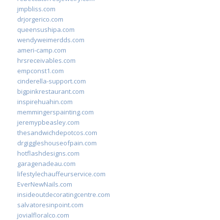
jmpbliss.com
drjorgerico.com
queensushipa.com
wendyweimerdds.com
ameri-camp.com
hrsreceivables.com
empconst1.com
cinderella-support.com
bigpinkrestaurant.com
inspirehuahin.com
memmingerspainting.com
jeremypbeasley.com
thesandwichdepotcos.com
drgiggleshouseofpain.com
hotflashdesigns.com
garagenadeau.com
lifestylechauffeurservice.com
EverNewNails.com
insideoutdecoratingcentre.com
salvatoresinpoint.com
jovialfloralco.com