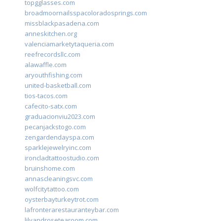
topgglasses.com
broadmoornailsspacoloradosprings.com
missblackpasadena.com
anneskitchen.org
valenciamarketytaqueria.com
reefrecordsllc.com
alawaffle.com
aryouthfishing.com
united-basketball.com
tios-tacos.com
cafecito-satx.com
graduacionviu2023.com
pecanjackstogo.com
zengardendayspa.com
sparklejewelryinc.com
ironcladtattoostudio.com
bruinshome.com
annascleaningsvc.com
wolfcitytattoo.com
oysterbayturkeytrot.com
lafronterarestauranteybar.com
lilyandrosetearoom.com