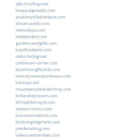
allin1roofing.com
keepjudgewebb.com
anatomyofadventure.com
drivancastillo.com
cmmedspa.com
midletontkd.com
gardensandgrills.com
basilfoodwine.com
nikko-tochigi.net
caribbean-corner.com
bluemoongiftcards.com
rivercitysteampunkexpo.com
kchoops.net
mountainsideskateshop.com
kirtlandcitytavern.com
301nutritionspot.com
ammos-stores.com
loceanecreations.com
birdsongridgefarm.com
joiedevivblog.com
valera-amsterdam.com