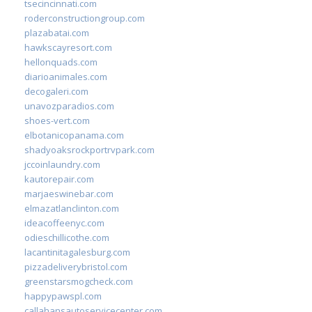
tsecincinnati.com
roderconstructiongroup.com
plazabatai.com
hawkscayresort.com
hellonquads.com
diarioanimales.com
decogaleri.com
unavozparadios.com
shoes-vert.com
elbotanicopanama.com
shadyoaksrockportrvpark.com
jccoinlaundry.com
kautorepair.com
marjaeswinebar.com
elmazatlanclinton.com
ideacoffeenyc.com
odieschillicothe.com
lacantinitagalesburg.com
pizzadeliverybristol.com
greenstarsmogcheck.com
happypawspl.com
callahansautoservicecenter.com