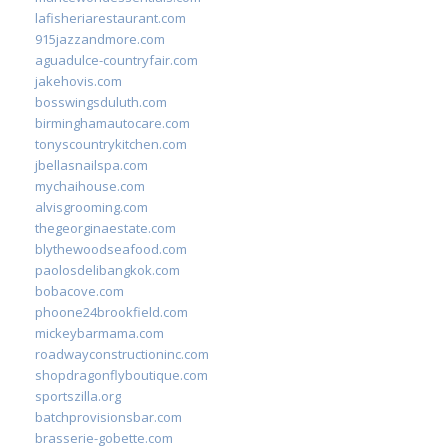
lafisheriarestaurant.com
915jazzandmore.com
aguadulce-countryfair.com
jakehovis.com
bosswingsduluth.com
birminghamautocare.com
tonyscountrykitchen.com
jbellasnailspa.com
mychaihouse.com
alvisgrooming.com
thegeorginaestate.com
blythewoodseafood.com
paolosdelibangkok.com
bobacove.com
phoone24brookfield.com
mickeybarmama.com
roadwayconstructioninc.com
shopdragonflyboutique.com
sportszilla.org
batchprovisionsbar.com
brasserie-gobette.com