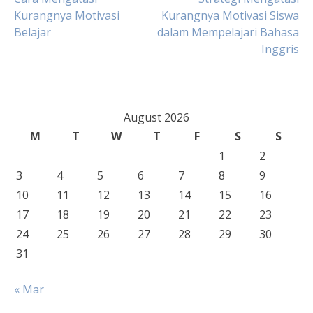
Post
Kurangnya Motivasi
Kurangnya Motivasi Siswa
Belajar
dalam Mempelajari Bahasa
navigation
Inggris
August 2026
M
T
W
T
F
S
S
1
2
3
4
5
6
7
8
9
10
11
12
13
14
15
16
17
18
19
20
21
22
23
24
25
26
27
28
29
30
31
« Mar