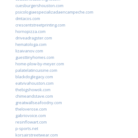
cuesburgershouston.com
psicologiaespecializadaencampeche.com
dmtacos.com
crescentstreetprinting.com
hornopizza.com
driveadragster.com
hematologa.com
lizaivanov.com
guesttinyhomes.com
home-plow-by-meyer.com
palatelatincuisine.com
blackdoglegacy.com
eatvivahouston.com
thebigshowok.com
chimeandstave.com
greatwallseafoodny.com
theloverose.com
gabriovoice.com
resinflowart.com
p-sports.net
korsairstreetwear.com