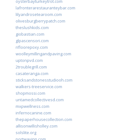
oysterbayturkeytrot.com
lafronterarestauranteybar.com
lilyandrosetearoom.com
olivesburgberrypatch.com
theslushkids.com
giobastian.com
glpascensori.com
rifloorepoxy.com
woolleymillingandpaving.com
uptonpvd.com
2troublegrill.com
casateranga.com
sticksandstonesstudiooh.com
walkers-treeservice.com
shopmossi.com
untamedcollectivesd.com
mxpwellness.com
infernocanine.com
thepaperhousecollection.com
allisonwillisholley.com
solslite.org
portwayinn.com