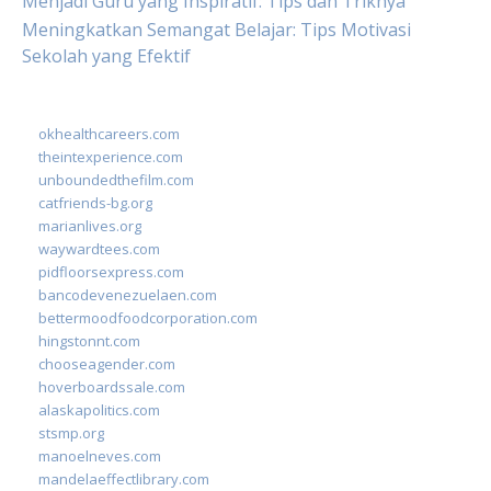
Menjadi Guru yang Inspiratif: Tips dan Triknya
Meningkatkan Semangat Belajar: Tips Motivasi
Sekolah yang Efektif
okhealthcareers.com
theintexperience.com
unboundedthefilm.com
catfriends-bg.org
marianlives.org
waywardtees.com
pidfloorsexpress.com
bancodevenezuelaen.com
bettermoodfoodcorporation.com
hingstonnt.com
chooseagender.com
hoverboardssale.com
alaskapolitics.com
stsmp.org
manoelneves.com
mandelaeffectlibrary.com