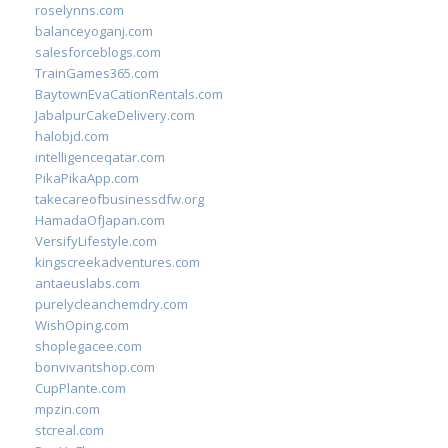
roselynns.com
balanceyoganj.com
salesforceblogs.com
TrainGames365.com
BaytownEvaCationRentals.com
JabalpurCakeDelivery.com
halobjd.com
intelligenceqatar.com
PikaPikaApp.com
takecareofbusinessdfw.org
HamadaOfJapan.com
VersifyLifestyle.com
kingscreekadventures.com
antaeuslabs.com
purelycleanchemdry.com
WishOping.com
shoplegacee.com
bonvivantshop.com
CupPlante.com
mpzin.com
stcreal.com