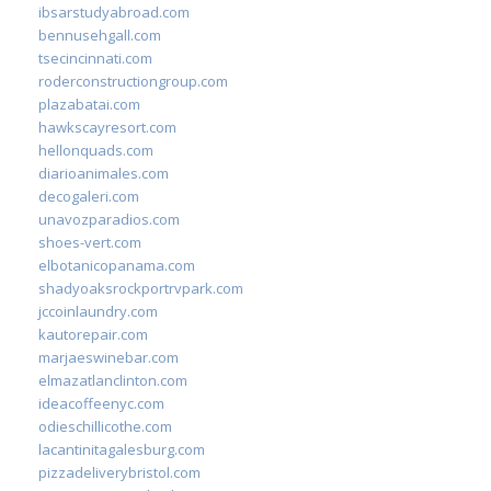
ibsarstudyabroad.com
bennusehgall.com
tsecincinnati.com
roderconstructiongroup.com
plazabatai.com
hawkscayresort.com
hellonquads.com
diarioanimales.com
decogaleri.com
unavozparadios.com
shoes-vert.com
elbotanicopanama.com
shadyoaksrockportrvpark.com
jccoinlaundry.com
kautorepair.com
marjaeswinebar.com
elmazatlanclinton.com
ideacoffeenyc.com
odieschillicothe.com
lacantinitagalesburg.com
pizzadeliverybristol.com