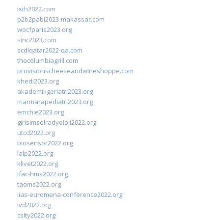
isth2022.com
p2b2pabi2023-makassar.com
wocfparis2023.org
sinc2023.com
scdlqatar2022-qa.com
thecolumbiagrill.com
provisionscheeseandwineshoppe.com
khedi2023.org
akademikgeriatri2023.org
marmarapediatri2023.org
emchie2023.org
girisimselradyoloji2022.org
utcd2022.org
biosensor2022.org
ialp2022.org
klivet2022.org
ifac-hms2022.org
taoms2022.org
iias-euromena-conference2022.org
ivd2022.org
csity2022.org