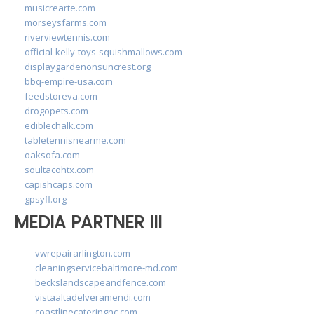
musicrearte.com
morseysfarms.com
riverviewtennis.com
official-kelly-toys-squishmallows.com
displaygardenonsuncrest.org
bbq-empire-usa.com
feedstoreva.com
drogopets.com
ediblechalk.com
tabletennisnearme.com
oaksofa.com
soultacohtx.com
capishcaps.com
gpsyfl.org
MEDIA PARTNER III
vwrepairarlington.com
cleaningservicebaltimore-md.com
beckslandscapeandfence.com
vistaaltadelveramendi.com
coastlinecateringnc.com