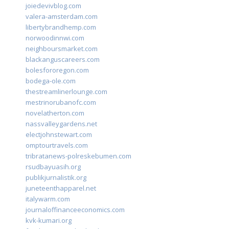
joiedevivblog.com
valera-amsterdam.com
libertybrandhemp.com
norwoodinnwi.com
neighboursmarket.com
blackanguscareers.com
bolesfororegon.com
bodega-ole.com
thestreamlinerlounge.com
mestrinorubanofc.com
novelatherton.com
nassvalleygardens.net
electjohnstewart.com
omptourtravels.com
tribratanews-polreskebumen.com
rsudbayuasih.org
publikjurnalistik.org
juneteenthapparel.net
italywarm.com
journaloffinanceeconomics.com
kvk-kumari.org