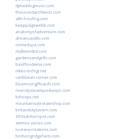
djmaddogmusic.com
thesoundarchitects.com
allin1roofing.com
keepjudgewebb.com
anatomyofadventure.com
drivancastillo.com
cmmedspa.com
midletontkd.com
gardensandgrills.com
basilfoodwine.com
nikko-tochigi.net
caribbean-corner.com
bluemoongiftcards.com
rivercitysteampunkexpo.com
kchoops.net
mountainsideskateshop.com
kirtlandcitytavern.com
301nutritionspot.com
ammos-stores.com
loceanecreations.com
birdsongridgefarm.com