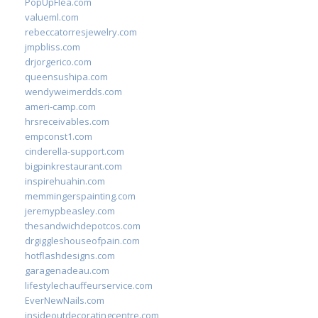
PopUpFlea.com
valueml.com
rebeccatorresjewelry.com
jmpbliss.com
drjorgerico.com
queensushipa.com
wendyweimerdds.com
ameri-camp.com
hrsreceivables.com
empconst1.com
cinderella-support.com
bigpinkrestaurant.com
inspirehuahin.com
memmingerspainting.com
jeremypbeasley.com
thesandwichdepotcos.com
drgiggleshouseofpain.com
hotflashdesigns.com
garagenadeau.com
lifestylechauffeurservice.com
EverNewNails.com
insideoutdecoratingcentre.com