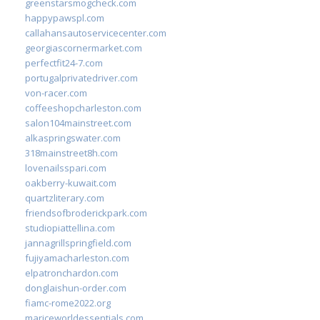
greenstarsmogcheck.com
happypawspl.com
callahansautoservicecenter.com
georgiascornermarket.com
perfectfit24-7.com
portugalprivatedriver.com
von-racer.com
coffeeshopcharleston.com
salon104mainstreet.com
alkaspringswater.com
318mainstreet8h.com
lovenailsspari.com
oakberry-kuwait.com
quartzliterary.com
friendsofbroderickpark.com
studiopiattellina.com
jannagrillspringfield.com
fujiyamacharleston.com
elpatronchardon.com
donglaishun-order.com
fiamc-rome2022.org
mariceworldessentials.com