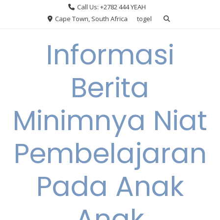
Skip
Call Us: +2782 444 YEAH
to
Cape Town, South Africa
togel
content
Informasi
Berita
Minimnya Niat
Pembelajaran
Pada Anak
Anak