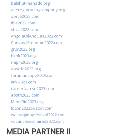
balithut-manado.org
alteregotradingcompany.org
aprce2022.com
ibie2022.com
sbcc-2022.com
AngolaOilAndGas2022.com
Convoy4Freedom2022.com
grur2023.org
hkhk2023.org
napm2023.org
apsdfd2023.org
forumausape2023.com
imkl2023.com
careerfaircsd2023.com
apsth2023.com
MedItRio2023.org
lcicon2023boston.com
waitangidayfestival2022.com
vacancesscolaires2022.com
MEDIA PARTNER II