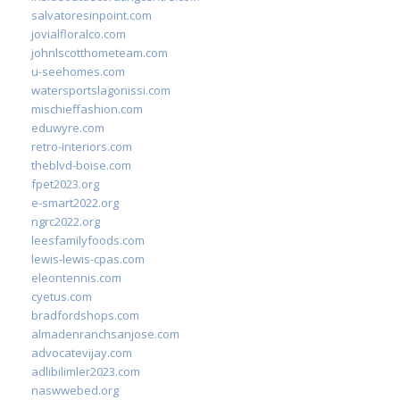
salvatoresinpoint.com
jovialfloralco.com
johnlscotthometeam.com
u-seehomes.com
watersportslagonissi.com
mischieffashion.com
eduwyre.com
retro-interiors.com
theblvd-boise.com
fpet2023.org
e-smart2022.org
ngrc2022.org
leesfamilyfoods.com
lewis-lewis-cpas.com
eleontennis.com
cyetus.com
bradfordshops.com
almadenranchsanjose.com
advocatevijay.com
adlibilimler2023.com
naswwebed.org