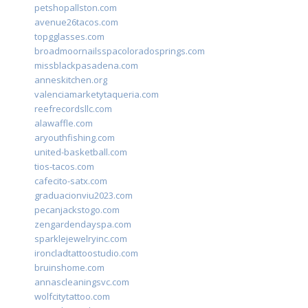
petshopallston.com
avenue26tacos.com
topgglasses.com
broadmoornailsspacoloradosprings.com
missblackpasadena.com
anneskitchen.org
valenciamarketytaqueria.com
reefrecordsllc.com
alawaffle.com
aryouthfishing.com
united-basketball.com
tios-tacos.com
cafecito-satx.com
graduacionviu2023.com
pecanjackstogo.com
zengardendayspa.com
sparklejewelryinc.com
ironcladtattoostudio.com
bruinshome.com
annascleaningsvc.com
wolfcitytattoo.com