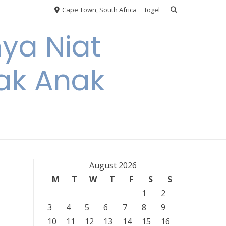
Cape Town, South Africa
togel
nya Niat
ak Anak
August 2026
M
T
W
T
F
S
S
1
2
3
4
5
6
7
8
9
10
11
12
13
14
15
16