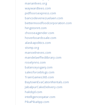
marianlives.org
waywardtees.com
pidfloorsexpress.com
bancodevenezuelaen.com
bettermoodfoodcorporation.com
hingstonnt.com
chooseagender.com
hoverboardssale.com
alaskapolitics.com
stsmp.org
manoelneves.com
mandelaeffectlibrary.com
roselynns.com
balanceyoganj.com
salesforceblogs.com
TrainGames365.com
BaytownEvaCationRentals.com
JabalpurCakeDelivery.com
halobjd.com
intelligenceqatar.com
PikaPikaApp.com