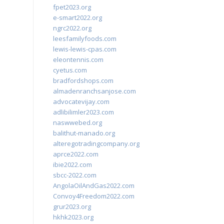
fpet2023.org
e-smart2022.org
ngrc2022.org
leesfamilyfoods.com
lewis-lewis-cpas.com
eleontennis.com
cyetus.com
bradfordshops.com
almadenranchsanjose.com
advocatevijay.com
adlibilimler2023.com
naswwebed.org
balithut-manado.org
alteregotradingcompany.org
aprce2022.com
ibie2022.com
sbcc-2022.com
AngolaOilAndGas2022.com
Convoy4Freedom2022.com
grur2023.org
hkhk2023.org