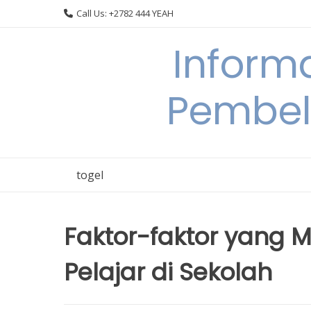
Skip
Call Us: +2782 444 YEAH
to
content
Informa
Pembel
togel
Faktor-faktor yang 
Pelajar di Sekolah