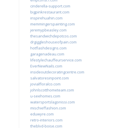
empconst1.com
cinderella-support.com
bigpinkrestaurant.com
inspirehuahin.com
memmingerspainting.com
jeremypbeasley.com
thesandwichdepotcos.com
drgiggleshouseofpain.com
hotflashdesigns.com
garagenadeau.com
lifestylechauffeurservice.com
EverNewNails.com
insideoutdecoratingcentre.com
salvatoresinpoint.com
jovialfloralco.com
johnlscotthometeam.com
u-seehomes.com
watersportslagonissi.com
mischieffashion.com
eduwyre.com
retro-interiors.com
theblvd-boise.com