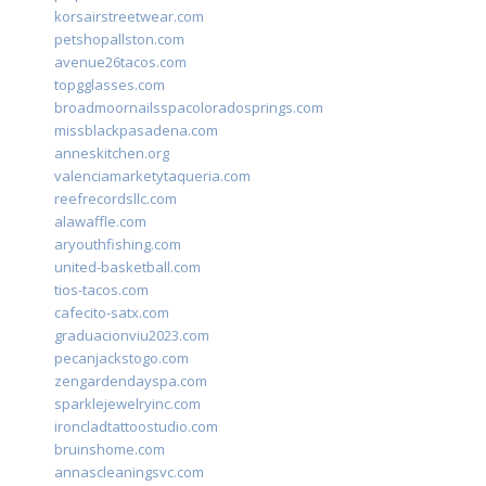
korsairstreetwear.com
petshopallston.com
avenue26tacos.com
topgglasses.com
broadmoornailsspacoloradosprings.com
missblackpasadena.com
anneskitchen.org
valenciamarketytaqueria.com
reefrecordsllc.com
alawaffle.com
aryouthfishing.com
united-basketball.com
tios-tacos.com
cafecito-satx.com
graduacionviu2023.com
pecanjackstogo.com
zengardendayspa.com
sparklejewelryinc.com
ironcladtattoostudio.com
bruinshome.com
annascleaningsvc.com