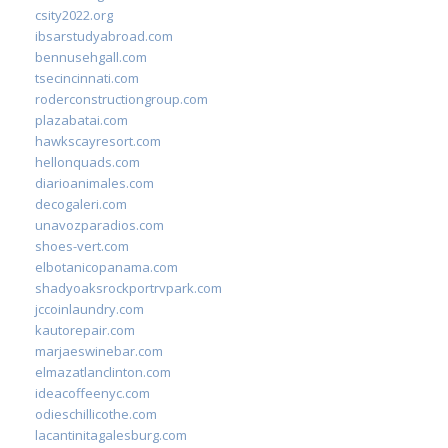
csity2022.org
ibsarstudyabroad.com
bennusehgall.com
tsecincinnati.com
roderconstructiongroup.com
plazabatai.com
hawkscayresort.com
hellonquads.com
diarioanimales.com
decogaleri.com
unavozparadios.com
shoes-vert.com
elbotanicopanama.com
shadyoaksrockportrvpark.com
jccoinlaundry.com
kautorepair.com
marjaeswinebar.com
elmazatlanclinton.com
ideacoffeenyc.com
odieschillicothe.com
lacantinitagalesburg.com