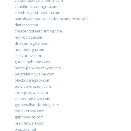
vistaaltadelveramendi.com
coastlinecateringnc.com
cuesburgershouston.com
psicologiaespecializadaencampeche.com
dmtacos.com
crescentstreetprinting.com
hornopizza.com
driveadragster.com
hematologa.com
lizaivanov.com
guesttinyhomes.com
home-plow-by-meyer.com
palatelatincuisine.com
blackdoglegacy.com
eatvivahouston.com
thebigshowok.com
chimeandstave.com
greatwallseafoodny.com
theloverose.com
gabriovoice.com
resinflowart.com
p-sports.net