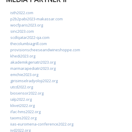
isth2022.com
p2b2pabi2023-makassar.com
wocfparis2023.org
sinc2023.com
scdlqatar2022-qa.com
thecolumbiagrill.com
provisionscheeseandwineshoppe.com
khedi2023.org
akademikgeriatri2023.org
marmarapediatri2023.org
emchie2023.org
girisimselradyoloji2022.org
utcd2022.org
biosensor2022.org
ialp2022.org
klivet2022.org
ifac-hms2022.org
taoms2022.org
iias-euromena-conference2022.org
ivd2022.org