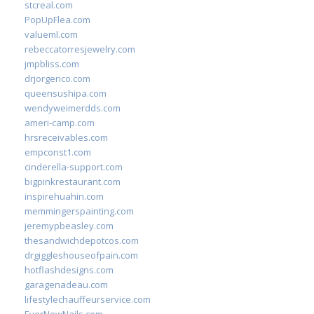
stcreal.com
PopUpFlea.com
valueml.com
rebeccatorresjewelry.com
jmpbliss.com
drjorgerico.com
queensushipa.com
wendyweimerdds.com
ameri-camp.com
hrsreceivables.com
empconst1.com
cinderella-support.com
bigpinkrestaurant.com
inspirehuahin.com
memmingerspainting.com
jeremypbeasley.com
thesandwichdepotcos.com
drgiggleshouseofpain.com
hotflashdesigns.com
garagenadeau.com
lifestylechauffeurservice.com