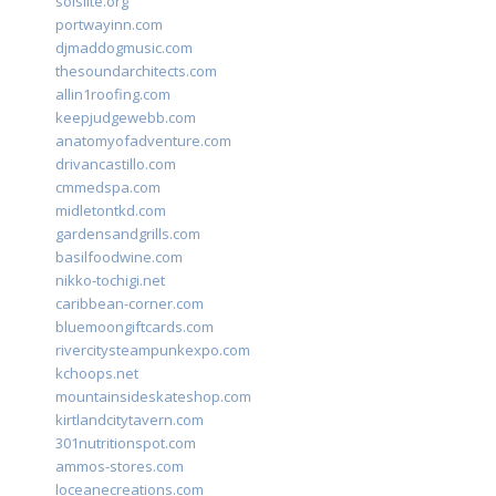
solslite.org
portwayinn.com
djmaddogmusic.com
thesoundarchitects.com
allin1roofing.com
keepjudgewebb.com
anatomyofadventure.com
drivancastillo.com
cmmedspa.com
midletontkd.com
gardensandgrills.com
basilfoodwine.com
nikko-tochigi.net
caribbean-corner.com
bluemoongiftcards.com
rivercitysteampunkexpo.com
kchoops.net
mountainsideskateshop.com
kirtlandcitytavern.com
301nutritionspot.com
ammos-stores.com
loceanecreations.com