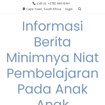
Skip
Call Us: +2782 444 YEAH
to
Cape Town, South Africa
togel
content
Informasi
Berita
Minimnya Niat
Pembelajaran
Pada Anak
Anak