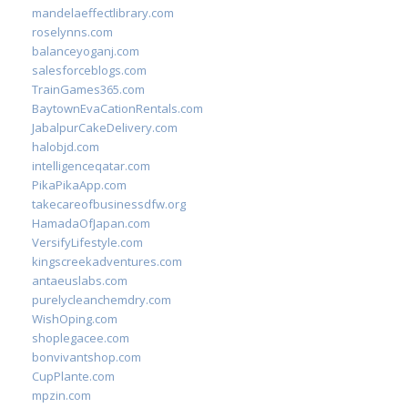
mandelaeffectlibrary.com
roselynns.com
balanceyoganj.com
salesforceblogs.com
TrainGames365.com
BaytownEvaCationRentals.com
JabalpurCakeDelivery.com
halobjd.com
intelligenceqatar.com
PikaPikaApp.com
takecareofbusinessdfw.org
HamadaOfJapan.com
VersifyLifestyle.com
kingscreekadventures.com
antaeuslabs.com
purelycleanchemdry.com
WishOping.com
shoplegacee.com
bonvivantshop.com
CupPlante.com
mpzin.com