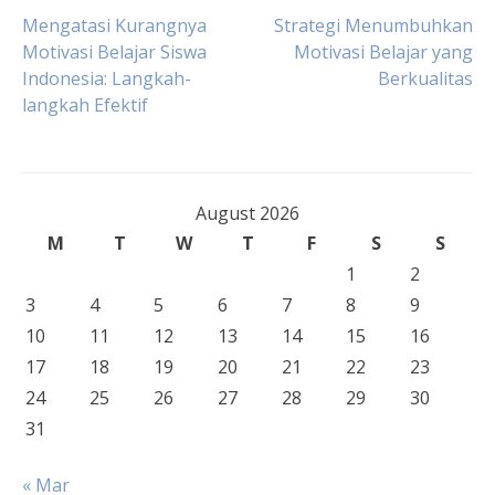
Post
Mengatasi Kurangnya
Strategi Menumbuhkan
Motivasi Belajar Siswa
Motivasi Belajar yang
Indonesia: Langkah-
Berkualitas
navigation
langkah Efektif
August 2026
M
T
W
T
F
S
S
1
2
3
4
5
6
7
8
9
10
11
12
13
14
15
16
17
18
19
20
21
22
23
24
25
26
27
28
29
30
31
« Mar