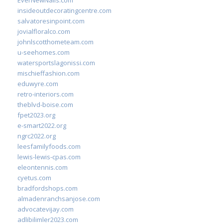
EverNewNails.com
insideoutdecoratingcentre.com
salvatoresinpoint.com
jovialfloralco.com
johnlscotthometeam.com
u-seehomes.com
watersportslagonissi.com
mischieffashion.com
eduwyre.com
retro-interiors.com
theblvd-boise.com
fpet2023.org
e-smart2022.org
ngrc2022.org
leesfamilyfoods.com
lewis-lewis-cpas.com
eleontennis.com
cyetus.com
bradfordshops.com
almadenranchsanjose.com
advocatevijay.com
adlibilimler2023.com