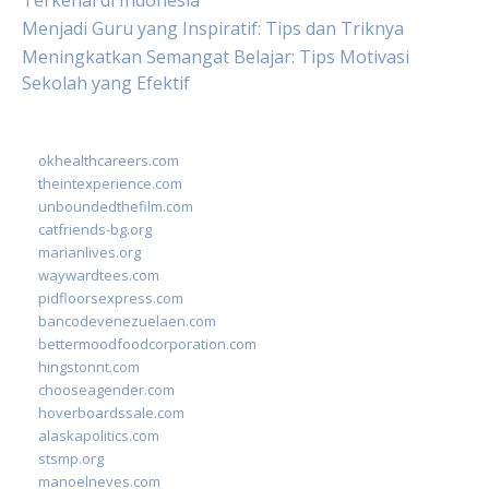
Terkenal di Indonesia
Menjadi Guru yang Inspiratif: Tips dan Triknya
Meningkatkan Semangat Belajar: Tips Motivasi
Sekolah yang Efektif
okhealthcareers.com
theintexperience.com
unboundedthefilm.com
catfriends-bg.org
marianlives.org
waywardtees.com
pidfloorsexpress.com
bancodevenezuelaen.com
bettermoodfoodcorporation.com
hingstonnt.com
chooseagender.com
hoverboardssale.com
alaskapolitics.com
stsmp.org
manoelneves.com