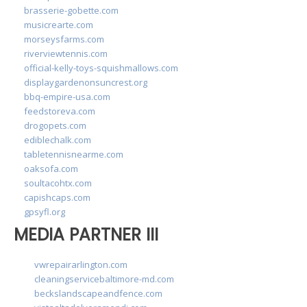
brasserie-gobette.com
musicrearte.com
morseysfarms.com
riverviewtennis.com
official-kelly-toys-squishmallows.com
displaygardenonsuncrest.org
bbq-empire-usa.com
feedstoreva.com
drogopets.com
ediblechalk.com
tabletennisnearme.com
oaksofa.com
soultacohtx.com
capishcaps.com
gpsyfl.org
MEDIA PARTNER III
vwrepairarlington.com
cleaningservicebaltimore-md.com
beckslandscapeandfence.com