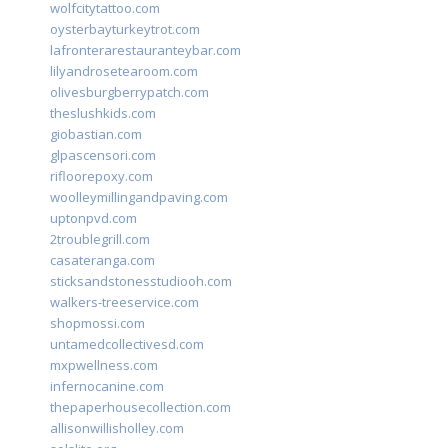
wolfcitytattoo.com
oysterbayturkeytrot.com
lafronterarestauranteybar.com
lilyandrosetearoom.com
olivesburgberrypatch.com
theslushkids.com
giobastian.com
glpascensori.com
rifloorepoxy.com
woolleymillingandpaving.com
uptonpvd.com
2troublegrill.com
casateranga.com
sticksandstonesstudiooh.com
walkers-treeservice.com
shopmossi.com
untamedcollectivesd.com
mxpwellness.com
infernocanine.com
thepaperhousecollection.com
allisonwillisholley.com