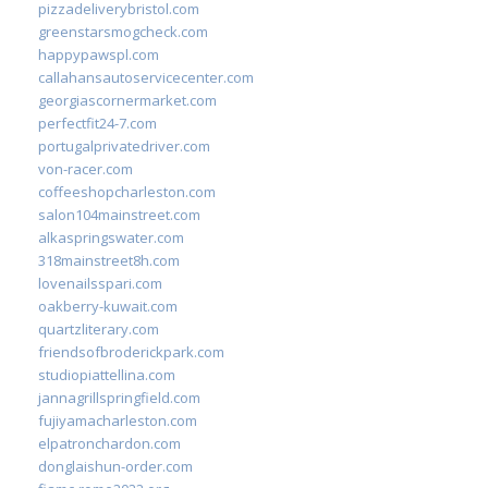
pizzadeliverybristol.com
greenstarsmogcheck.com
happypawspl.com
callahansautoservicecenter.com
georgiascornermarket.com
perfectfit24-7.com
portugalprivatedriver.com
von-racer.com
coffeeshopcharleston.com
salon104mainstreet.com
alkaspringswater.com
318mainstreet8h.com
lovenailsspari.com
oakberry-kuwait.com
quartzliterary.com
friendsofbroderickpark.com
studiopiattellina.com
jannagrillspringfield.com
fujiyamacharleston.com
elpatronchardon.com
donglaishun-order.com