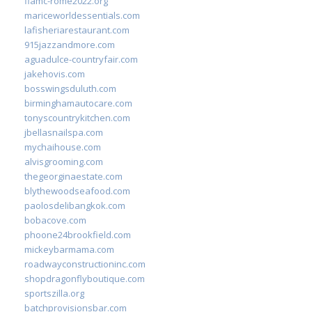
fiamc-rome2022.org
mariceworldessentials.com
lafisheriarestaurant.com
915jazzandmore.com
aguadulce-countryfair.com
jakehovis.com
bosswingsduluth.com
birminghamautocare.com
tonyscountrykitchen.com
jbellasnailspa.com
mychaihouse.com
alvisgrooming.com
thegeorginaestate.com
blythewoodseafood.com
paolosdelibangkok.com
bobacove.com
phoone24brookfield.com
mickeybarmama.com
roadwayconstructioninc.com
shopdragonflyboutique.com
sportszilla.org
batchprovisionsbar.com