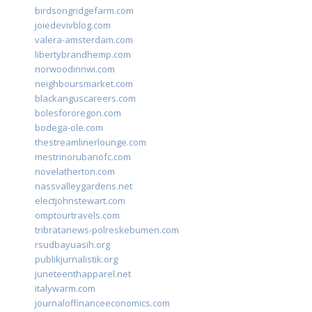
birdsongridgefarm.com
joiedevivblog.com
valera-amsterdam.com
libertybrandhemp.com
norwoodinnwi.com
neighboursmarket.com
blackanguscareers.com
bolesfororegon.com
bodega-ole.com
thestreamlinerlounge.com
mestrinorubanofc.com
novelatherton.com
nassvalleygardens.net
electjohnstewart.com
omptourtravels.com
tribratanews-polreskebumen.com
rsudbayuasih.org
publikjurnalistik.org
juneteenthapparel.net
italywarm.com
journaloffinanceeconomics.com