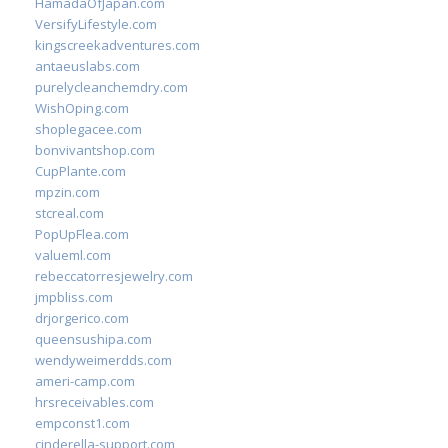
HamadaOfJapan.com
VersifyLifestyle.com
kingscreekadventures.com
antaeuslabs.com
purelycleanchemdry.com
WishOping.com
shoplegacee.com
bonvivantshop.com
CupPlante.com
mpzin.com
stcreal.com
PopUpFlea.com
valueml.com
rebeccatorresjewelry.com
jmpbliss.com
drjorgerico.com
queensushipa.com
wendyweimerdds.com
ameri-camp.com
hrsreceivables.com
empconst1.com
cinderella-support.com