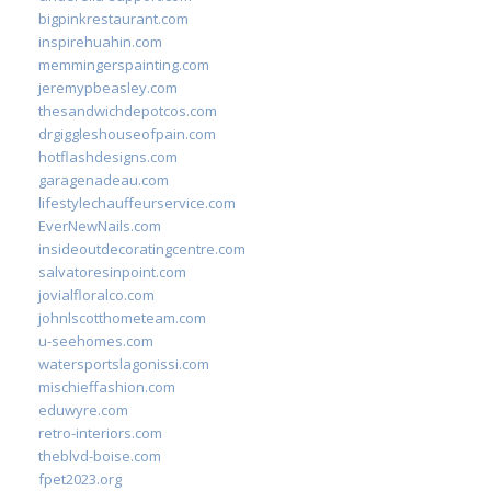
bigpinkrestaurant.com
inspirehuahin.com
memmingerspainting.com
jeremypbeasley.com
thesandwichdepotcos.com
drgiggleshouseofpain.com
hotflashdesigns.com
garagenadeau.com
lifestylechauffeurservice.com
EverNewNails.com
insideoutdecoratingcentre.com
salvatoresinpoint.com
jovialfloralco.com
johnlscotthometeam.com
u-seehomes.com
watersportslagonissi.com
mischieffashion.com
eduwyre.com
retro-interiors.com
theblvd-boise.com
fpet2023.org