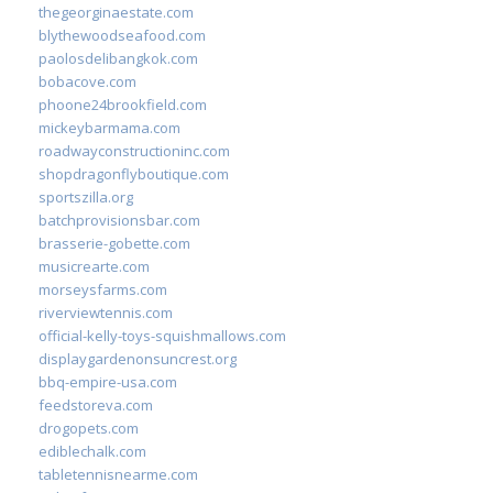
thegeorginaestate.com
blythewoodseafood.com
paolosdelibangkok.com
bobacove.com
phoone24brookfield.com
mickeybarmama.com
roadwayconstructioninc.com
shopdragonflyboutique.com
sportszilla.org
batchprovisionsbar.com
brasserie-gobette.com
musicrearte.com
morseysfarms.com
riverviewtennis.com
official-kelly-toys-squishmallows.com
displaygardenonsuncrest.org
bbq-empire-usa.com
feedstoreva.com
drogopets.com
ediblechalk.com
tabletennisnearme.com