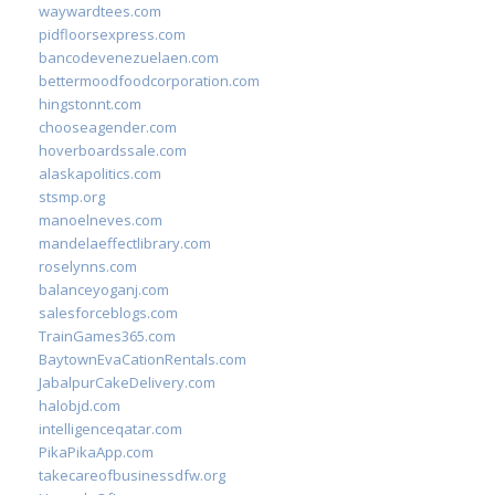
waywardtees.com
pidfloorsexpress.com
bancodevenezuelaen.com
bettermoodfoodcorporation.com
hingstonnt.com
chooseagender.com
hoverboardssale.com
alaskapolitics.com
stsmp.org
manoelneves.com
mandelaeffectlibrary.com
roselynns.com
balanceyoganj.com
salesforceblogs.com
TrainGames365.com
BaytownEvaCationRentals.com
JabalpurCakeDelivery.com
halobjd.com
intelligenceqatar.com
PikaPikaApp.com
takecareofbusinessdfw.org