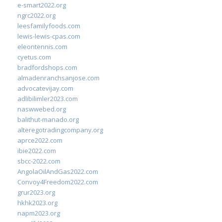
e-smart2022.org
ngrc2022.org
leesfamilyfoods.com
lewis-lewis-cpas.com
eleontennis.com
cyetus.com
bradfordshops.com
almadenranchsanjose.com
advocatevijay.com
adlibilimler2023.com
naswwebed.org
balithut-manado.org
alteregotradingcompany.org
aprce2022.com
ibie2022.com
sbcc-2022.com
AngolaOilAndGas2022.com
Convoy4Freedom2022.com
grur2023.org
hkhk2023.org
napm2023.org