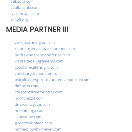
oaksofa.com
soultacohtx.com
capishcaps.com
gpsyfl.org
MEDIA PARTNER III
vwrepairarlington.com
cleaningservicebaltimore-md.com
beckslandscapeandfence.com
vistaaltadelveramendi.com
coastlinecateringnc.com
cuesburgershouston.com
psicologiaespecializadaencampeche.com
dmtacos.com
crescentstreetprinting.com
hornopizza.com
driveadragster.com
hematologa.com
lizaivanov.com
guesttinyhomes.com
home-plow-by-meyer.com