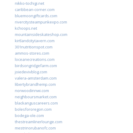
nikko-tochigi.net
caribbean-corner.com
bluemoongiftcards.com
rivercitysteampunkexpo.com
kchoops.net
mountainsideskateshop.com
kirtlandcitytavern.com
301nutritionspot.com
ammos-stores.com
loceanecreations.com
birdsongridgefarm.com
joiedevivblog.com
valera-amsterdam.com
libertybrandhemp.com
norwoodinnwi.com
neighboursmarket.com
blackanguscareers.com
bolesfororegon.com
bodega-ole.com
thestreamlinerlounge.com
mestrinorubanofc.com