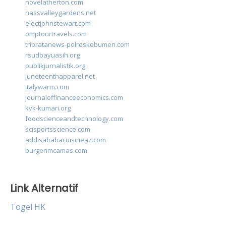
novelatherton.com
nassvalleygardens.net
electjohnstewart.com
omptourtravels.com
tribratanews-polreskebumen.com
rsudbayuasih.org
publikjurnalistik.org
juneteenthapparel.net
italywarm.com
journaloffinanceeconomics.com
kvk-kumari.org
foodscienceandtechnology.com
scisportsscience.com
addisababacuisineaz.com
burgerimcamas.com
Link Alternatif
Togel HK