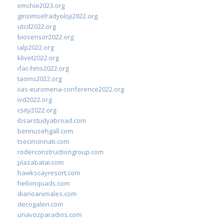
emchie2023.org
girisimselradyoloji2022.org
utcd2022.org
biosensor2022.org
ialp2022.org
klivet2022.org
ifac-hms2022.org
taoms2022.org
iias-euromena-conference2022.org
ivd2022.org
csity2022.org
ibsarstudyabroad.com
bennusehgall.com
tsecincinnati.com
roderconstructiongroup.com
plazabatai.com
hawkscayresort.com
hellonquads.com
diarioanimales.com
decogaleri.com
unavozparadios.com