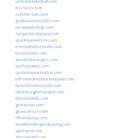
united-basketball.com
tios-tacos.com
cafecito-satx.com
graduacionviu2023.com
pecanjackstogo.com
zengardendayspa.com
sparklejewelryinc.com
ironcladtattoostudio.com
bruinshome.com
annascleaningsvc.com
wolfcitytattoo.com
oysterbayturkeytrot.com
lafronterarestauranteybar.com
lilyandrosetearoom.com
olivesburgberrypatch.com
theslushkids.com
giobastian.com
glpascensori.com
rifloorepoxy.com
woolleymillingandpaving.com
uptonpvd.com
2troublegrill.com