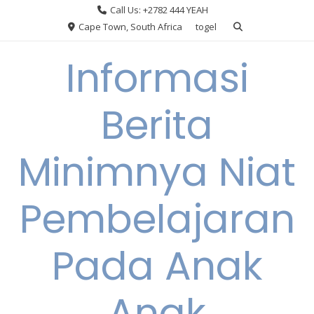
Skip
Call Us: +2782 444 YEAH
to
Cape Town, South Africa
togel
content
Informasi
Berita
Minimnya Niat
Pembelajaran
Pada Anak
Anak