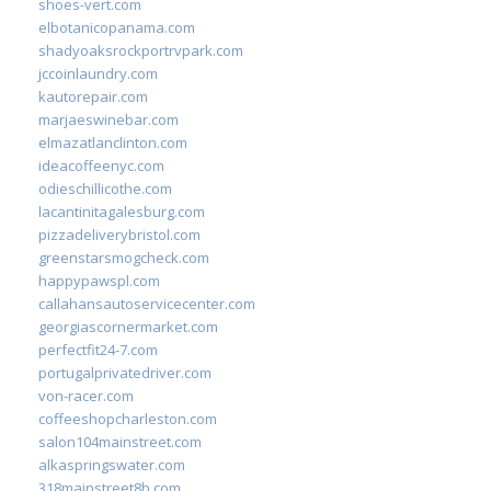
shoes-vert.com
elbotanicopanama.com
shadyoaksrockportrvpark.com
jccoinlaundry.com
kautorepair.com
marjaeswinebar.com
elmazatlanclinton.com
ideacoffeenyc.com
odieschillicothe.com
lacantinitagalesburg.com
pizzadeliverybristol.com
greenstarsmogcheck.com
happypawspl.com
callahansautoservicecenter.com
georgiascornermarket.com
perfectfit24-7.com
portugalprivatedriver.com
von-racer.com
coffeeshopcharleston.com
salon104mainstreet.com
alkaspringswater.com
318mainstreet8h.com