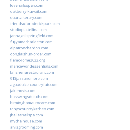
lovenailsspari.com
oakberry-kuwait.com
quartzliterary.com
friendsofbroderickpark.com
studiopiattellina.com
jannagrillspringfield.com
fujiyamacharleston.com
elpatronchardon.com
donglaishun-order.com
fiamc-rome2022.org
mariceworldessentials.com
lafisheriarestaurant.com
915jazzandmore.com
aguadulce-countryfair.com
jakehovis.com
bosswingsduluth.com
birminghamautocare.com
tonyscountrykitchen.com
jbellasnailspa.com
mychaihouse.com
alvisgrooming.com