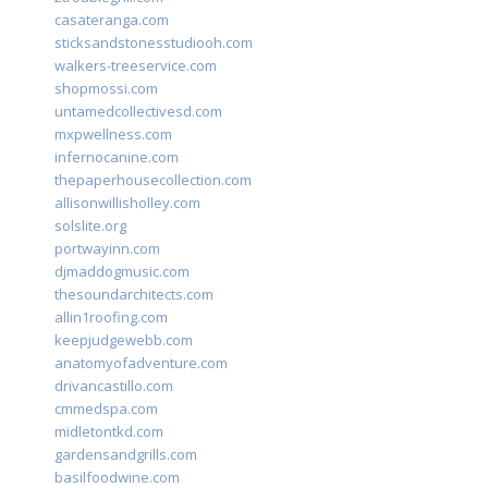
casateranga.com
sticksandstonesstudiooh.com
walkers-treeservice.com
shopmossi.com
untamedcollectivesd.com
mxpwellness.com
infernocanine.com
thepaperhousecollection.com
allisonwillisholley.com
solslite.org
portwayinn.com
djmaddogmusic.com
thesoundarchitects.com
allin1roofing.com
keepjudgewebb.com
anatomyofadventure.com
drivancastillo.com
cmmedspa.com
midletontkd.com
gardensandgrills.com
basilfoodwine.com