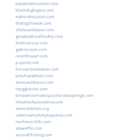
palatelatincuisine.com
blackdoglegacy.com
eatvivahouston.com
thebigshowok.com
chimeandstave.com
greatwallseafoodny.com
theloverose.com
gabriovoice.com
resinflowart.com
p-sports.net
korsairstreetwear.com
petshopallston.com
avenue26tacos.com
topgglasses.com
broadmoornailsspacoloradosprings.com
missblackpasadena.com
anneskitchen.org
valenciamarketytaqueria.com
reefrecordsllc.com
alawaffle.com
aryouthfishing.com