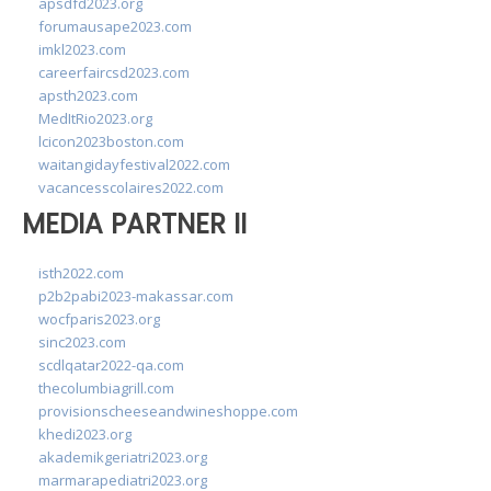
apsdfd2023.org
forumausape2023.com
imkl2023.com
careerfaircsd2023.com
apsth2023.com
MedItRio2023.org
lcicon2023boston.com
waitangidayfestival2022.com
vacancesscolaires2022.com
MEDIA PARTNER II
isth2022.com
p2b2pabi2023-makassar.com
wocfparis2023.org
sinc2023.com
scdlqatar2022-qa.com
thecolumbiagrill.com
provisionscheeseandwineshoppe.com
khedi2023.org
akademikgeriatri2023.org
marmarapediatri2023.org