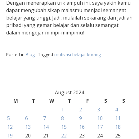
Dengan menerapkan trik ampuh ini, saya yakin kamu
dapat mengubah sikap malasmu menjadi semangat
belajar yang tinggi. Jadi, mulailah sekarang dan jadilah
pribadi yang gemar belajar dan selalu semangat
dalam mengejar mimpi-mimpimu!
Posted in
Blog
Tagged
motivasi belajar kurang
August 2024
M
T
W
T
F
S
S
1
2
3
4
5
6
7
8
9
10
11
12
13
14
15
16
17
18
19
20
21
22
23
24
25