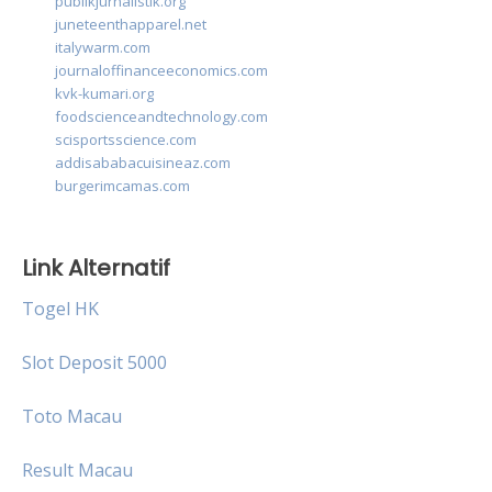
publikjurnalistik.org
juneteenthapparel.net
italywarm.com
journaloffinanceeconomics.com
kvk-kumari.org
foodscienceandtechnology.com
scisportsscience.com
addisababacuisineaz.com
burgerimcamas.com
Link Alternatif
Togel HK
Slot Deposit 5000
Toto Macau
Result Macau