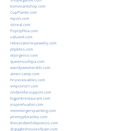
shoplegacee.com
bonvivantshop.com
CupPlante.com
mpzin.com
stcreal.com
PopUpFlea.com
valueml.com
rebeccatorresjewelry.com
jmpbliss.com
drjorgerico.com
queensushipa.com
wendyweimerdds.com
ameri-camp.com
hrsreceivables.com
empconst1.com
cinderella-support.com
bigpinkrestaurant.com
inspirehuahin.com
memmingerspainting.com
jeremypbeasley.com
thesandwichdepotcos.com
drgiggleshouseofpain.com