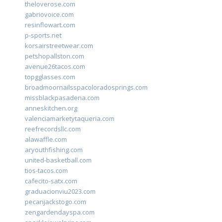
theloverose.com
gabriovoice.com
resinflowart.com
p-sports.net
korsairstreetwear.com
petshopallston.com
avenue26tacos.com
topgglasses.com
broadmoornailsspacoloradosprings.com
missblackpasadena.com
anneskitchen.org
valenciamarketytaqueria.com
reefrecordsllc.com
alawaffle.com
aryouthfishing.com
united-basketball.com
tios-tacos.com
cafecito-satx.com
graduacionviu2023.com
pecanjackstogo.com
zengardendayspa.com