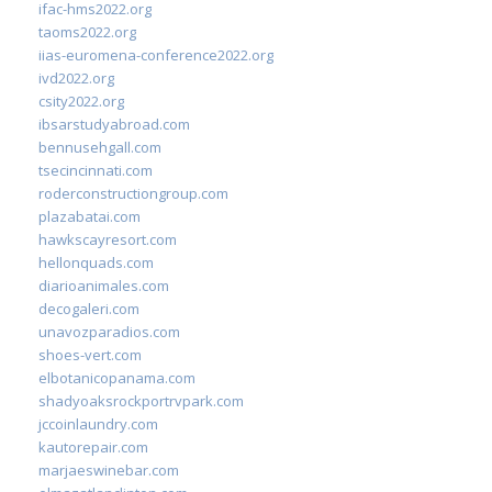
ifac-hms2022.org
taoms2022.org
iias-euromena-conference2022.org
ivd2022.org
csity2022.org
ibsarstudyabroad.com
bennusehgall.com
tsecincinnati.com
roderconstructiongroup.com
plazabatai.com
hawkscayresort.com
hellonquads.com
diarioanimales.com
decogaleri.com
unavozparadios.com
shoes-vert.com
elbotanicopanama.com
shadyoaksrockportrvpark.com
jccoinlaundry.com
kautorepair.com
marjaeswinebar.com