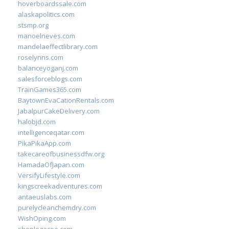
hoverboardssale.com
alaskapolitics.com
stsmp.org
manoelneves.com
mandelaeffectlibrary.com
roselynns.com
balanceyoganj.com
salesforceblogs.com
TrainGames365.com
BaytownEvaCationRentals.com
JabalpurCakeDelivery.com
halobjd.com
intelligenceqatar.com
PikaPikaApp.com
takecareofbusinessdfw.org
HamadaOfJapan.com
VersifyLifestyle.com
kingscreekadventures.com
antaeuslabs.com
purelycleanchemdry.com
WishOping.com