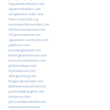
fujiyamacharleston.com
elpatronchardon.com
donglaishun-order.com
fiamc-rome2022.org
mariceworldessentials.com
lafisheriarestaurant.com
915jazzandmore.com
aguadulce-countryfair.com
jakehovis.com
bosswingsduluth.com
birminghamautocare.com
tonyscountrykitchen.com
jbellasnailspa.com
mychaihouse.com
alvisgrooming.com
thegeorginaestate.com
blythewoodseafood.com
paolosdelibangkok.com
bobacove.com
phoone24brookfield.com
mickeybarmama.com