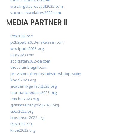
lcicon2023boston.com
waitangidayfestival2022.com
vacancesscolaires2022.com
MEDIA PARTNER II
isth2022.com
p2b2pabi2023-makassar.com
wocfparis2023.org
sinc2023.com
scdlqatar2022-qa.com
thecolumbiagrill.com
provisionscheeseandwineshoppe.com
khedi2023.org
akademikgeriatri2023.org
marmarapediatri2023.org
emchie2023.org
girisimselradyoloji2022.org
utcd2022.org
biosensor2022.org
ialp2022.org
klivet2022.org