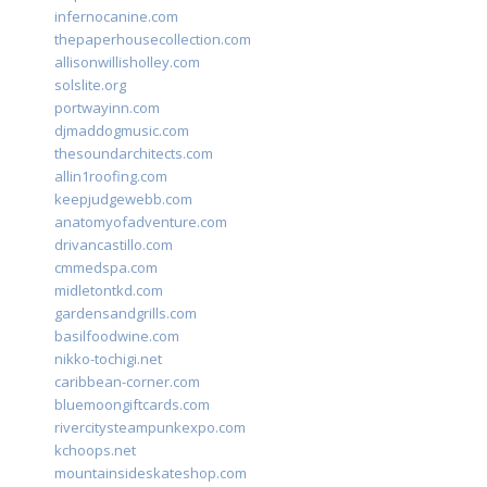
infernocanine.com
thepaperhousecollection.com
allisonwillisholley.com
solslite.org
portwayinn.com
djmaddogmusic.com
thesoundarchitects.com
allin1roofing.com
keepjudgewebb.com
anatomyofadventure.com
drivancastillo.com
cmmedspa.com
midletontkd.com
gardensandgrills.com
basilfoodwine.com
nikko-tochigi.net
caribbean-corner.com
bluemoongiftcards.com
rivercitysteampunkexpo.com
kchoops.net
mountainsideskateshop.com