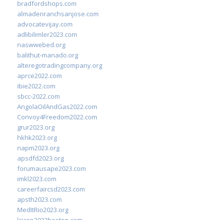
bradfordshops.com
almadenranchsanjose.com
advocatevijay.com
adlibilimler2023.com
naswwebed.org
balithut-manado.org
alteregotradingcompany.org
aprce2022.com
ibie2022.com
sbcc-2022.com
AngolaOilAndGas2022.com
Convoy4Freedom2022.com
grur2023.org
hkhk2023.org
napm2023.org
apsdfd2023.org
forumausape2023.com
imkl2023.com
careerfaircsd2023.com
apsth2023.com
MedItRio2023.org