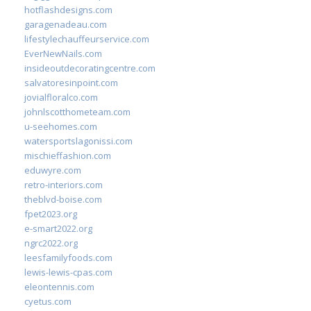
hotflashdesigns.com
garagenadeau.com
lifestylechauffeurservice.com
EverNewNails.com
insideoutdecoratingcentre.com
salvatoresinpoint.com
jovialfloralco.com
johnlscotthometeam.com
u-seehomes.com
watersportslagonissi.com
mischieffashion.com
eduwyre.com
retro-interiors.com
theblvd-boise.com
fpet2023.org
e-smart2022.org
ngrc2022.org
leesfamilyfoods.com
lewis-lewis-cpas.com
eleontennis.com
cyetus.com