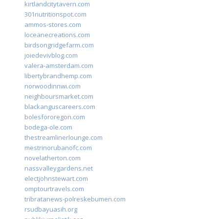
kirtlandcitytavern.com
301nutritionspot.com
ammos-stores.com
loceanecreations.com
birdsongridgefarm.com
joiedevivblog.com
valera-amsterdam.com
libertybrandhemp.com
norwoodinnwi.com
neighboursmarket.com
blackanguscareers.com
bolesfororegon.com
bodega-ole.com
thestreamlinerlounge.com
mestrinorubanofc.com
novelatherton.com
nassvalleygardens.net
electjohnstewart.com
omptourtravels.com
tribratanews-polreskebumen.com
rsudbayuasih.org