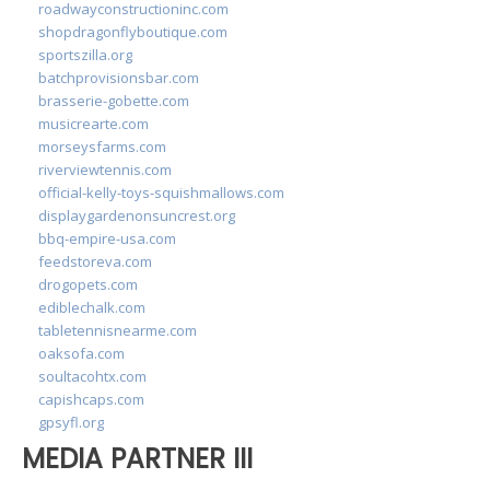
roadwayconstructioninc.com
shopdragonflyboutique.com
sportszilla.org
batchprovisionsbar.com
brasserie-gobette.com
musicrearte.com
morseysfarms.com
riverviewtennis.com
official-kelly-toys-squishmallows.com
displaygardenonsuncrest.org
bbq-empire-usa.com
feedstoreva.com
drogopets.com
ediblechalk.com
tabletennisnearme.com
oaksofa.com
soultacohtx.com
capishcaps.com
gpsyfl.org
MEDIA PARTNER III