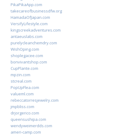
PikaPikaApp.com
takecareofbusinessdfw.org
HamadaOfJapan.com
VersifyLifestyle.com
kingscreekadventures.com
antaeuslabs.com
purelycleanchemdry.com
WishOping.com
shoplegacee.com
bonvivantshop.com
CupPlante.com
mpzin.com
stcreal.com
PopUpFlea.com
valueml.com
rebeccatorresjewelry.com
jmpbliss.com
drjorgerico.com
queensushipa.com
wendyweimerdds.com
ameri-camp.com