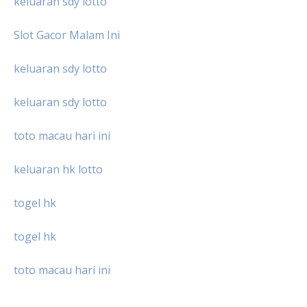
keluaran sdy lotto
Slot Gacor Malam Ini
keluaran sdy lotto
keluaran sdy lotto
toto macau hari ini
keluaran hk lotto
togel hk
togel hk
toto macau hari ini