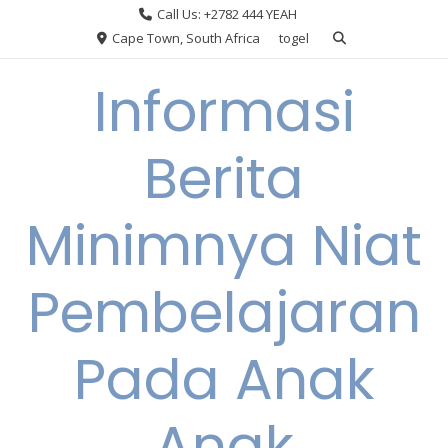
Skip
Call Us: +2782 444 YEAH
to
Cape Town, South Africa
togel
content
Informasi
Berita
Minimnya Niat
Pembelajaran
Pada Anak
Anak