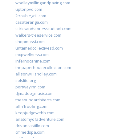
woolleymillingandpaving.com
uptonpvd.com
2troublegrill.com
casateranga.com
sticksandstonesstudiooh.com
walkers-treeservice.com
shopmossi.com
untamedcollectivesd.com
mxpwellness.com
infernocanine.com
thepaperhousecollection.com
allisonwillisholley.com
solslite.org
portwayinn.com
djmaddogmusic.com
thesoundarchitects.com
allin1roofing.com
keepjudgewebb.com
anatomyofadventure.com
drivancastillo.com
cmmedspa.com