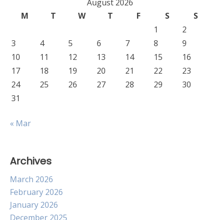
August 2026
M
T
W
T
F
S
S
1
2
3
4
5
6
7
8
9
10
11
12
13
14
15
16
17
18
19
20
21
22
23
24
25
26
27
28
29
30
31
« Mar
Archives
March 2026
February 2026
January 2026
December 2025