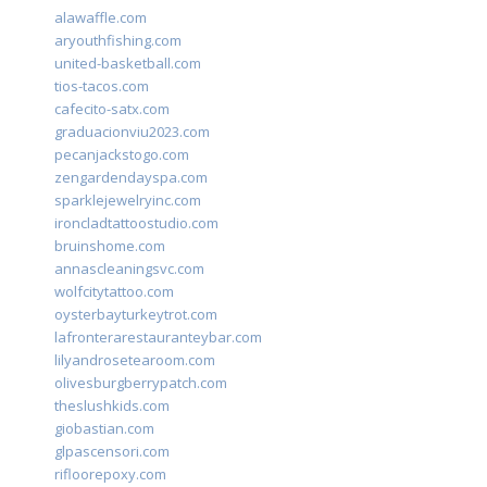
alawaffle.com
aryouthfishing.com
united-basketball.com
tios-tacos.com
cafecito-satx.com
graduacionviu2023.com
pecanjackstogo.com
zengardendayspa.com
sparklejewelryinc.com
ironcladtattoostudio.com
bruinshome.com
annascleaningsvc.com
wolfcitytattoo.com
oysterbayturkeytrot.com
lafronterarestauranteybar.com
lilyandrosetearoom.com
olivesburgberrypatch.com
theslushkids.com
giobastian.com
glpascensori.com
rifloorepoxy.com