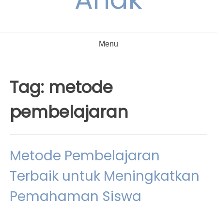
Menu
Tag:
metode
pembelajaran
Metode Pembelajaran
Terbaik untuk Meningkatkan
Pemahaman Siswa