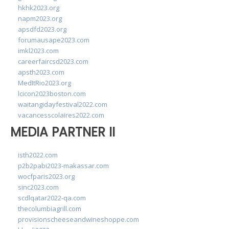
hkhk2023.org
napm2023.org
apsdfd2023.org
forumausape2023.com
imkl2023.com
careerfaircsd2023.com
apsth2023.com
MedItRio2023.org
lcicon2023boston.com
waitangidayfestival2022.com
vacancesscolaires2022.com
MEDIA PARTNER II
isth2022.com
p2b2pabi2023-makassar.com
wocfparis2023.org
sinc2023.com
scdlqatar2022-qa.com
thecolumbiagrill.com
provisionscheeseandwineshoppe.com