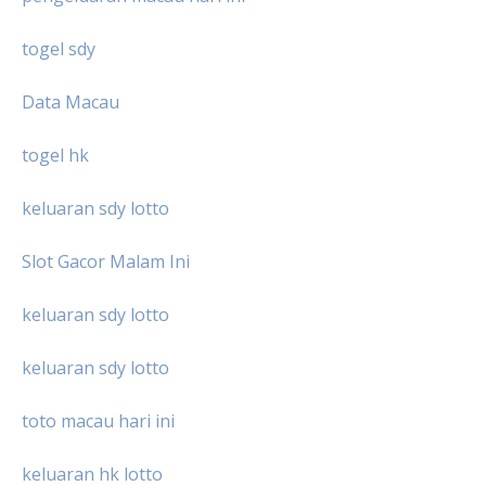
togel sdy
Data Macau
togel hk
keluaran sdy lotto
Slot Gacor Malam Ini
keluaran sdy lotto
keluaran sdy lotto
toto macau hari ini
keluaran hk lotto