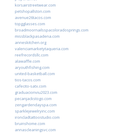
korsairstreetwear.com
petshopallston.com
avenue26tacos.com
topgglasses.com
broadmoornailsspacoloradosprings.com
missblackpasadena.com
anneskitchen.org
valenciamarketytaqueria.com
reefrecordsllc.com
alawaffle.com
aryouthfishing.com
united-basketball.com
tios-tacos.com
cafecito-satx.com
graduacionviu2023.com
pecanjackstogo.com
zengardendayspa.com
sparklejewelryinc.com
ironcladtattoostudio.com
bruinshome.com
annascleaningsvc.com