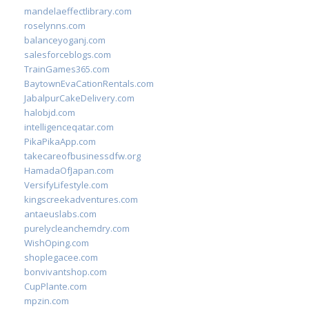
mandelaeffectlibrary.com
roselynns.com
balanceyoganj.com
salesforceblogs.com
TrainGames365.com
BaytownEvaCationRentals.com
JabalpurCakeDelivery.com
halobjd.com
intelligenceqatar.com
PikaPikaApp.com
takecareofbusinessdfw.org
HamadaOfJapan.com
VersifyLifestyle.com
kingscreekadventures.com
antaeuslabs.com
purelycleanchemdry.com
WishOping.com
shoplegacee.com
bonvivantshop.com
CupPlante.com
mpzin.com