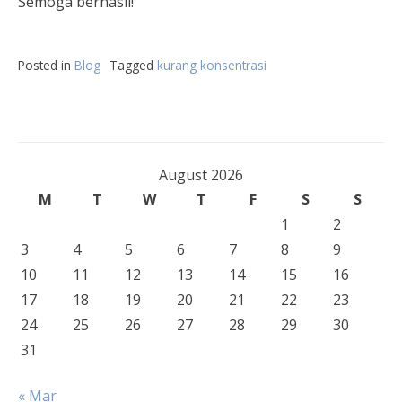
Semoga berhasil!
Posted in
Blog
Tagged
kurang konsentrasi
August 2026
M
T
W
T
F
S
S
1
2
3
4
5
6
7
8
9
10
11
12
13
14
15
16
17
18
19
20
21
22
23
24
25
26
27
28
29
30
31
« Mar