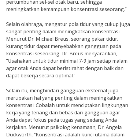
pertumbuhan sel-sel otak baru, sehingga
meningkatkan kemampuan konsentrasi seseorang.”
Selain olahraga, mengatur pola tidur yang cukup juga
sangat penting dalam meningkatkan konsentrasi.
Menurut Dr. Michael Breus, seorang pakar tidur,
kurang tidur dapat menyebabkan gangguan pada
konsentrasi seseorang. Dr. Breus menyarankan,
“Usahakan untuk tidur minimal 7-9 jam setiap malam
agar otak Anda dapat beristirahat dengan baik dan
dapat bekerja secara optimal.”
Selain itu, menghindari gangguan eksternal juga
merupakan hal yang penting dalam meningkatkan
konsentrasi. Cobalah untuk menciptakan lingkungan
kerja yang tenang dan bebas dari gangguan agar
Anda dapat fokus pada tugas yang sedang Anda
kerjakan. Menurut psikolog kenamaan, Dr. Angela
Duckworth, “Konsentrasi adalah kunci utama dalam