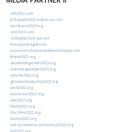
MEDIA PARTNER II
isth2022.com
p2b2pabi2023-makassar.com
wocfparis2023.org
sinc2023.com
scdlqatar2022-qa.com
thecolumbiagrill.com
provisionscheeseandwineshoppe.com
khedi2023.org
akademikgeriatri2023.org
marmarapediatri2023.org
emchie2023.org
girisimselradyoloji2022.org
utcd2022.org
biosensor2022.org
ialp2022.org
klivet2022.org
ifac-hms2022.org
taoms2022.org
iias-euromena-conference2022.org
ivd2022.org