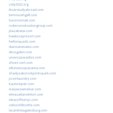
csity2022.org
ibsarstudyabroad.com
bennusehgall.com
tsecincinnati.com
roderconstructiongroup.com
plazabatai.com
hawkscayresort.com
hellonquads.com
diarioanimales.com
decogaleri.com
unavozparadios.com
shoes-vert.com
elbotanicopanama.com
shadyoaksrockportrvpark.com
jccoinlaundry.com
kautorepair.com
marjaeswinebar.com
elmazatlanclinton.com
ideacoffeenyc.com
odieschillicothe.com
lacantinitagalesburg.com