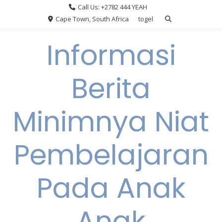
Skip
Call Us: +2782 444 YEAH
to
Cape Town, South Africa
togel
content
Informasi
Berita
Minimnya Niat
Pembelajaran
Pada Anak
Anak