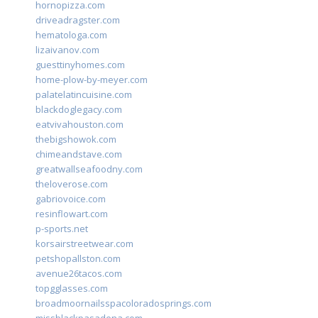
hornopizza.com
driveadragster.com
hematologa.com
lizaivanov.com
guesttinyhomes.com
home-plow-by-meyer.com
palatelatincuisine.com
blackdoglegacy.com
eatvivahouston.com
thebigshowok.com
chimeandstave.com
greatwallseafoodny.com
theloverose.com
gabriovoice.com
resinflowart.com
p-sports.net
korsairstreetwear.com
petshopallston.com
avenue26tacos.com
topgglasses.com
broadmoornailsspacoloradosprings.com