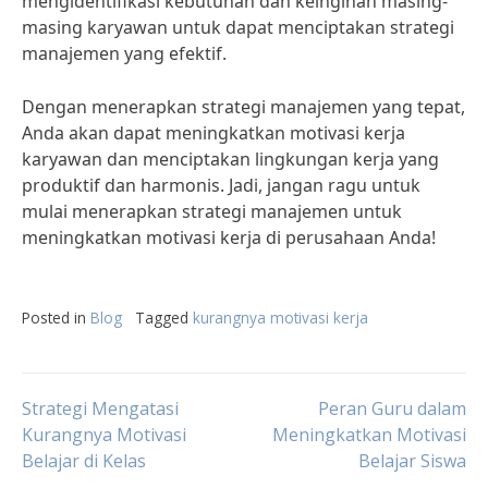
mengidentifikasi kebutuhan dan keinginan masing-
masing karyawan untuk dapat menciptakan strategi
manajemen yang efektif.
Dengan menerapkan strategi manajemen yang tepat,
Anda akan dapat meningkatkan motivasi kerja
karyawan dan menciptakan lingkungan kerja yang
produktif dan harmonis. Jadi, jangan ragu untuk
mulai menerapkan strategi manajemen untuk
meningkatkan motivasi kerja di perusahaan Anda!
Posted in
Blog
Tagged
kurangnya motivasi kerja
Post
Strategi Mengatasi
Peran Guru dalam
Kurangnya Motivasi
Meningkatkan Motivasi
Belajar di Kelas
Belajar Siswa
navigation