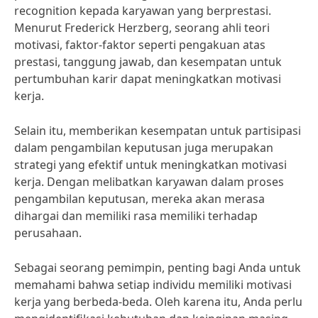
recognition kepada karyawan yang berprestasi.
Menurut Frederick Herzberg, seorang ahli teori
motivasi, faktor-faktor seperti pengakuan atas
prestasi, tanggung jawab, dan kesempatan untuk
pertumbuhan karir dapat meningkatkan motivasi
kerja.
Selain itu, memberikan kesempatan untuk partisipasi
dalam pengambilan keputusan juga merupakan
strategi yang efektif untuk meningkatkan motivasi
kerja. Dengan melibatkan karyawan dalam proses
pengambilan keputusan, mereka akan merasa
dihargai dan memiliki rasa memiliki terhadap
perusahaan.
Sebagai seorang pemimpin, penting bagi Anda untuk
memahami bahwa setiap individu memiliki motivasi
kerja yang berbeda-beda. Oleh karena itu, Anda perlu