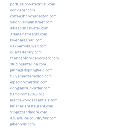
portugalprivatedriver.com
von-racer.com
coffeeshopcharleston.com
salon104mainstreet.com
alkaspringswater.com
318mainstreet8h.com
lovenailsspari.com
oakberry-kuwait.com
quartzliterary.com
friendsofbroderickpark.com
studiopiattellina.com
jannagrillspringfield.com
fujiyamacharleston.com
elpatronchardon.com
donglaishun-order.com
fiamc-rome2022.org
mariceworldessentials.com
lafisheriarestaurant.com
915jazzandmore.com
aguadulce-countryfair.com
jakehovis.com