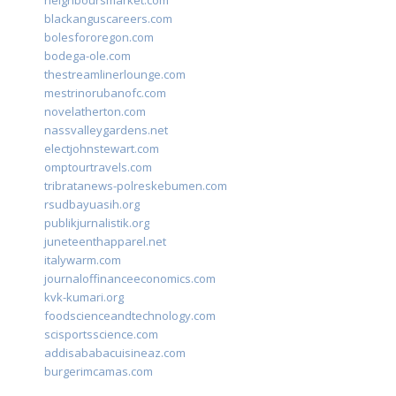
neighboursmarket.com
blackanguscareers.com
bolesfororegon.com
bodega-ole.com
thestreamlinerlounge.com
mestrinorubanofc.com
novelatherton.com
nassvalleygardens.net
electjohnstewart.com
omptourtravels.com
tribratanews-polreskebumen.com
rsudbayuasih.org
publikjurnalistik.org
juneteenthapparel.net
italywarm.com
journaloffinanceeconomics.com
kvk-kumari.org
foodscienceandtechnology.com
scisportsscience.com
addisababacuisineaz.com
burgerimcamas.com