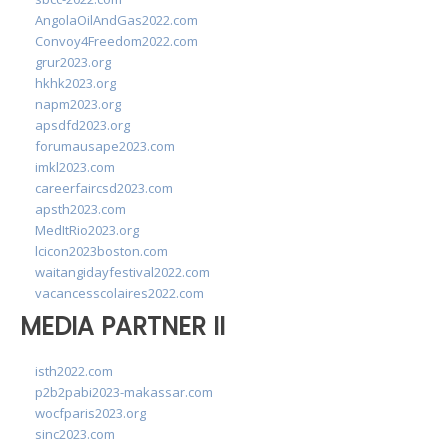
AngolaOilAndGas2022.com
Convoy4Freedom2022.com
grur2023.org
hkhk2023.org
napm2023.org
apsdfd2023.org
forumausape2023.com
imkl2023.com
careerfaircsd2023.com
apsth2023.com
MedItRio2023.org
lcicon2023boston.com
waitangidayfestival2022.com
vacancesscolaires2022.com
MEDIA PARTNER II
isth2022.com
p2b2pabi2023-makassar.com
wocfparis2023.org
sinc2023.com