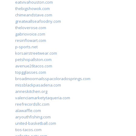
eatvivahouston.com
thebigshowok.com
chimeandstave.com
greatwallseafoodny.com
theloverose.com
gabriovoice.com
resinflowart.com
p-sports.net
korsairstreetwear.com
petshopallston.com
avenue26tacos.com
topgglasses.com
broadmoornailsspacoloradosprings.com
missblackpasadena.com
anneskitchen.org
valenciamarketytaqueria.com
reefrecordsllc.com
alawaffle.com
aryouthfishing.com
united-basketball.com
tios-tacos.com