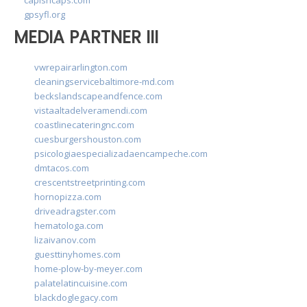
gpsyfl.org
MEDIA PARTNER III
vwrepairarlington.com
cleaningservicebaltimore-md.com
beckslandscapeandfence.com
vistaaltadelveramendi.com
coastlinecateringnc.com
cuesburgershouston.com
psicologiaespecializadaencampeche.com
dmtacos.com
crescentstreetprinting.com
hornopizza.com
driveadragster.com
hematologa.com
lizaivanov.com
guesttinyhomes.com
home-plow-by-meyer.com
palatelatincuisine.com
blackdoglegacy.com