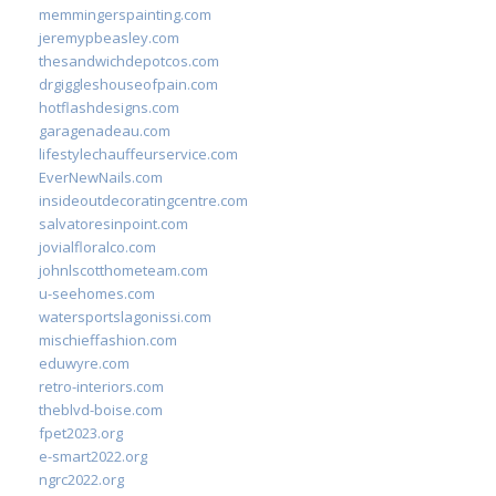
memmingerspainting.com
jeremypbeasley.com
thesandwichdepotcos.com
drgiggleshouseofpain.com
hotflashdesigns.com
garagenadeau.com
lifestylechauffeurservice.com
EverNewNails.com
insideoutdecoratingcentre.com
salvatoresinpoint.com
jovialfloralco.com
johnlscotthometeam.com
u-seehomes.com
watersportslagonissi.com
mischieffashion.com
eduwyre.com
retro-interiors.com
theblvd-boise.com
fpet2023.org
e-smart2022.org
ngrc2022.org