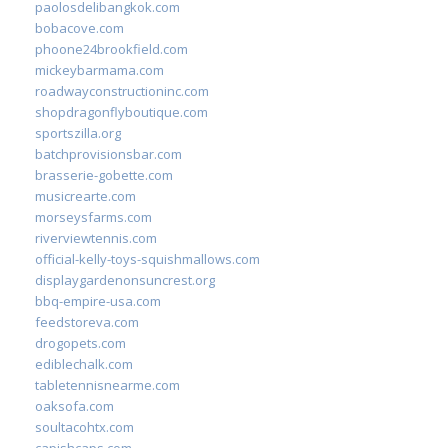
paolosdelibangkok.com
bobacove.com
phoone24brookfield.com
mickeybarmama.com
roadwayconstructioninc.com
shopdragonflyboutique.com
sportszilla.org
batchprovisionsbar.com
brasserie-gobette.com
musicrearte.com
morseysfarms.com
riverviewtennis.com
official-kelly-toys-squishmallows.com
displaygardenonsuncrest.org
bbq-empire-usa.com
feedstoreva.com
drogopets.com
ediblechalk.com
tabletennisnearme.com
oaksofa.com
soultacohtx.com
capishcaps.com