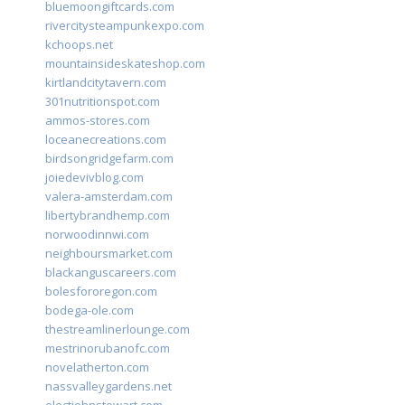
bluemoongiftcards.com
rivercitysteampunkexpo.com
kchoops.net
mountainsideskateshop.com
kirtlandcitytavern.com
301nutritionspot.com
ammos-stores.com
loceanecreations.com
birdsongridgefarm.com
joiedevivblog.com
valera-amsterdam.com
libertybrandhemp.com
norwoodinnwi.com
neighboursmarket.com
blackanguscareers.com
bolesfororegon.com
bodega-ole.com
thestreamlinerlounge.com
mestrinorubanofc.com
novelatherton.com
nassvalleygardens.net