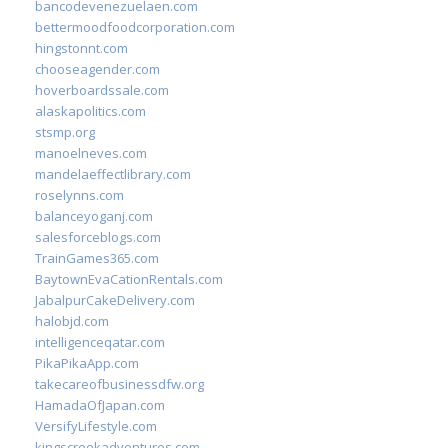
bancodevenezuelaen.com
bettermoodfoodcorporation.com
hingstonnt.com
chooseagender.com
hoverboardssale.com
alaskapolitics.com
stsmp.org
manoelneves.com
mandelaeffectlibrary.com
roselynns.com
balanceyoganj.com
salesforceblogs.com
TrainGames365.com
BaytownEvaCationRentals.com
JabalpurCakeDelivery.com
halobjd.com
intelligenceqatar.com
PikaPikaApp.com
takecareofbusinessdfw.org
HamadaOfJapan.com
VersifyLifestyle.com
kingscreekadventures.com