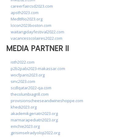
careerfaircsd2023.com
apsth2023.com
MedItRio2023.org
lcicon2023boston.com
waitangidayfestival2022.com
vacancesscolaires2022.com
MEDIA PARTNER II
isth2022.com
p2b2pabi2023-makassar.com
wocfparis2023.org
sinc2023.com
scdlqatar2022-qa.com
thecolumbiagrill.com
provisionscheeseandwineshoppe.com
khedi2023.org
akademikgeriatri2023.org
marmarapediatri2023.org
emchie2023.org
girisimselradyoloji2022.org