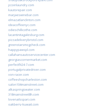
jccoinlaundry.com
kautorepair.com
marjaeswinebar.com
elmazatlanclinton.com
ideacoffeenyc.com
odieschillicothe.com
lacantinitagalesburg.com
pizzadeliverybristol.com
greenstarsmogcheck.com
happypawspl.com
callahansautoservicecenter.com
georgiascornermarket.com
perfectfit24-7.com
portugalprivatedriver.com
von-racer.com
coffeeshopcharleston.com
salon104mainstreet.com
alkaspringswater.com
318mainstreet8h.com
lovenailsspari.com
oakberry-kuwait.com