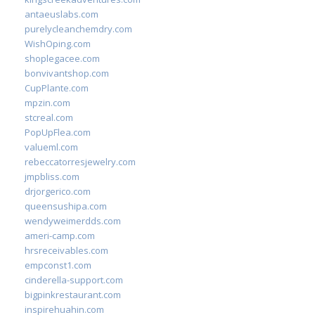
antaeuslabs.com
purelycleanchemdry.com
WishOping.com
shoplegacee.com
bonvivantshop.com
CupPlante.com
mpzin.com
stcreal.com
PopUpFlea.com
valueml.com
rebeccatorresjewelry.com
jmpbliss.com
drjorgerico.com
queensushipa.com
wendyweimerdds.com
ameri-camp.com
hrsreceivables.com
empconst1.com
cinderella-support.com
bigpinkrestaurant.com
inspirehuahin.com