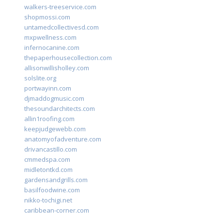
walkers-treeservice.com
shopmossi.com
untamedcollectivesd.com
mxpwellness.com
infernocanine.com
thepaperhousecollection.com
allisonwillisholley.com
solslite.org
portwayinn.com
djmaddogmusic.com
thesoundarchitects.com
allin1roofing.com
keepjudgewebb.com
anatomyofadventure.com
drivancastillo.com
cmmedspa.com
midletontkd.com
gardensandgrills.com
basilfoodwine.com
nikko-tochigi.net
caribbean-corner.com