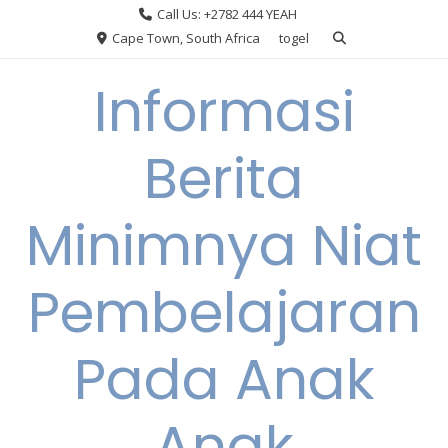
Skip
Call Us: +2782 444 YEAH
to
Cape Town, South Africa
togel
content
Informasi
Berita
Minimnya Niat
Pembelajaran
Pada Anak
Anak