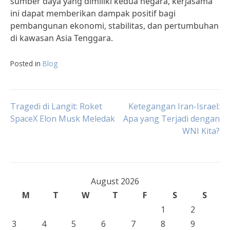
sumber daya yang dimiliki kedua negara, kerjasama
ini dapat memberikan dampak positif bagi
pembangunan ekonomi, stabilitas, dan pertumbuhan
di kawasan Asia Tenggara.
Posted in
Blog
Post
Tragedi di Langit: Roket
Ketegangan Iran-Israel:
SpaceX Elon Musk Meledak
Apa yang Terjadi dengan
WNI Kita?
navigation
August 2026
M
T
W
T
F
S
S
1
2
3
4
5
6
7
8
9