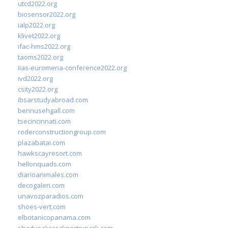
utcd2022.org
biosensor2022.org
ialp2022.org
klivet2022.org
ifac-hms2022.org
taoms2022.org
iias-euromena-conference2022.org
ivd2022.org
csity2022.org
ibsarstudyabroad.com
bennusehgall.com
tsecincinnati.com
roderconstructiongroup.com
plazabatai.com
hawkscayresort.com
hellonquads.com
diarioanimales.com
decogaleri.com
unavozparadios.com
shoes-vert.com
elbotanicopanama.com
shadyoaksrockportrvpark.com