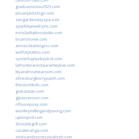
cafecito-satx.com
graduacionviu2023.com
pecanjackstogo.com
zengardendayspa.com
sparklejewelryinc.com
ironcladtattoostudio.com
bruinshome.com
annascleaningsvc.com
wolfcitytattoo.com
oysterbayturkeytrot.com
lafronterarestauranteybar.com
lilyandrosetearoom.com
olivesburgberrypatch.com
theslushkids.com
giobastian.com
glpascensori.com
rifloorepoxy.com
woolleymillingandpaving.com
uptonpvd.com
2troublegrill.com
casateranga.com
sticksandstonesstudiooh.com