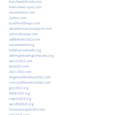
leesfamilyfoods.com
lewis-lewis-cpas.com
eleontennis.com
cyetus.com
bradfordshops.com
almadenranchsanjose.com
advocatevijay.com
adlibilimler2023.com
naswwebed.org
balithut-manado.org
alteregotradingcompany.org
aprce2022.com
ibie2022.com
sbcc-2022.com
AngolaOilAndGas2022.com
Convoy4Freedom2022.com
grur2023.org
hkhk2023.org
napm2023.org
apsdfd2023.org
forumausape2023.com
imkl2023.com