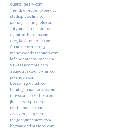
quartzliterary.com
friendsofbroderickpark.com
studiopiattellina.com
jannagrillspringfield.com
fujiyamacharleston.com
elpatronchardon.com
donglaishun-order.com
fiamc-rome2022.org
mariceworldessentials.com
lafisheriarestaurant.com
915jazzandmore.com
aguadulce-countryfair.com
jakehovis.com
bosswingsduluth.com
birminghamautocare.com
tonyscountrykitchen.com
jbellasnailspa.com
mychaihouse.com
alvisgrooming.com
thegeorginaestate.com
blythewoodseafood.com