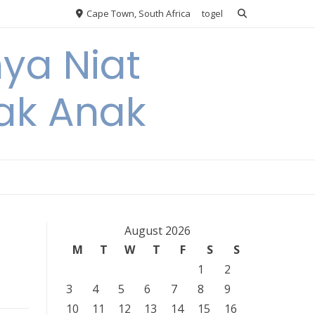
Cape Town, South Africa
togel
nya Niat
ak Anak
August 2026
M
T
W
T
F
S
S
1
2
3
4
5
6
7
8
9
10
11
12
13
14
15
16