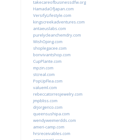
takecareofbusinessdfw.org
HamadaOfJapan.com
VersifyLifestyle.com
kingscreekadventures.com
antaeuslabs.com
purelycleanchemdry.com
WishOping.com
shoplegacee.com
bonvivantshop.com
CupPlante.com
mpzin.com
stcreal.com
PopUpFlea.com
valueml.com
rebeccatorresjewelry.com
jmpbliss.com
drjorgerico.com
queensushipa.com
wendyweimerdds.com
ameri-camp.com
hrsreceivables.com