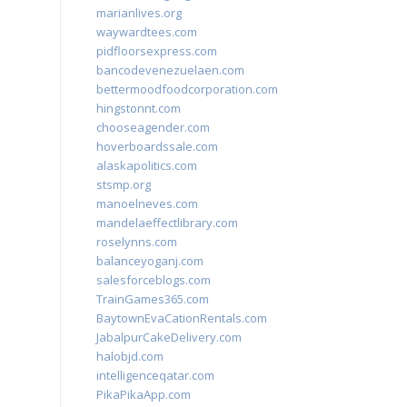
marianlives.org
waywardtees.com
pidfloorsexpress.com
bancodevenezuelaen.com
bettermoodfoodcorporation.com
hingstonnt.com
chooseagender.com
hoverboardssale.com
alaskapolitics.com
stsmp.org
manoelneves.com
mandelaeffectlibrary.com
roselynns.com
balanceyoganj.com
salesforceblogs.com
TrainGames365.com
BaytownEvaCationRentals.com
JabalpurCakeDelivery.com
halobjd.com
intelligenceqatar.com
PikaPikaApp.com