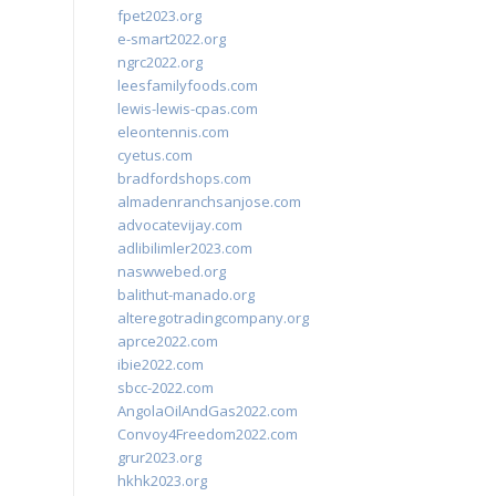
fpet2023.org
e-smart2022.org
ngrc2022.org
leesfamilyfoods.com
lewis-lewis-cpas.com
eleontennis.com
cyetus.com
bradfordshops.com
almadenranchsanjose.com
advocatevijay.com
adlibilimler2023.com
naswwebed.org
balithut-manado.org
alteregotradingcompany.org
aprce2022.com
ibie2022.com
sbcc-2022.com
AngolaOilAndGas2022.com
Convoy4Freedom2022.com
grur2023.org
hkhk2023.org