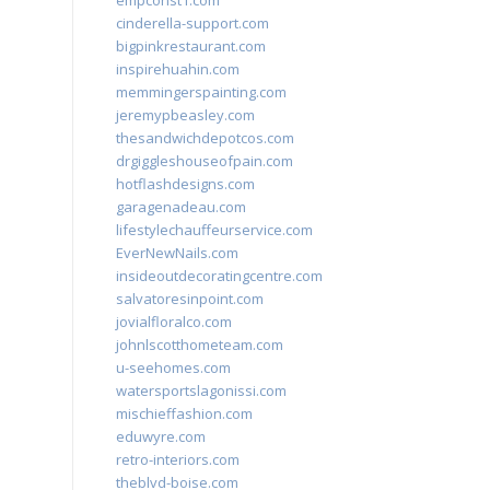
empconst1.com
cinderella-support.com
bigpinkrestaurant.com
inspirehuahin.com
memmingerspainting.com
jeremypbeasley.com
thesandwichdepotcos.com
drgiggleshouseofpain.com
hotflashdesigns.com
garagenadeau.com
lifestylechauffeurservice.com
EverNewNails.com
insideoutdecoratingcentre.com
salvatoresinpoint.com
jovialfloralco.com
johnlscotthometeam.com
u-seehomes.com
watersportslagonissi.com
mischieffashion.com
eduwyre.com
retro-interiors.com
theblvd-boise.com