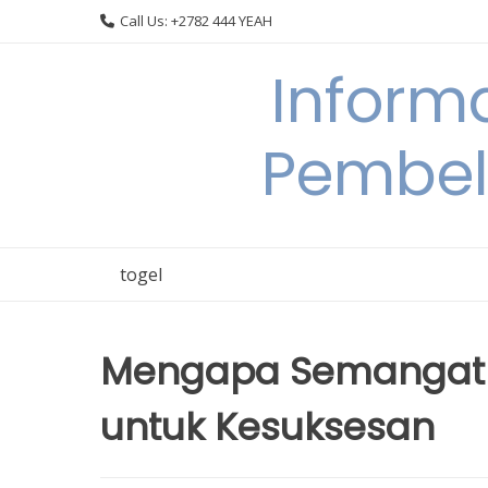
Skip
Call Us: +2782 444 YEAH
to
content
Informa
Pembel
togel
Mengapa Semangat B
untuk Kesuksesan