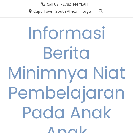
Skip
Call Us: +2782 444 YEAH
to
Cape Town, South Africa
togel
content
Informasi
Berita
Minimnya Niat
Pembelajaran
Pada Anak
Anak